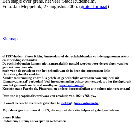
Een stapje over grens, het veer 'Stadt Rudesheim'.
Foto: Jan Meppelink, 27 augustus 2005. (
groter formaat
)
Sitemap
© 1997-heden; Pieter Klein, Amsterdam of de rechthebbenden van de opgenomen tekst-
en afbeeldingsbestanden
De rechthebbenden kunnen niet aansprakelijk gesteld worden voor de gevolgen van het
gebruik van deze site,
noch voor de gevolgen van het gebruik van de in deze site opgenomen links!
Deze site gebruikt cookies!
Zonder toestemming vooraf, is gehele of gedeeltelijke overname van enig deel uit
'Binnenvaarttaal' verboden! Veel inzenders zullen echter een verzoek tot het (her)gebruik
van het getoonde materiaal inwilligen. (
meer informatie
)
Kopieën naar Facebook, Pinterest, en andere doorgeefluiken zijn echter niet toegestaan!
Deze site is geoptimaliseerd voor een resolutie van 1024x768 px.,
U wordt verzocht eventuele gebreken te
melden
!
(
meer informatie
)
Mijn dank gaat uit naar ALLEN, die mij met deze site helpen of geholpen hebben.
Pieter Klein:
Redacteur, auteur, ontwerper en webmaster.