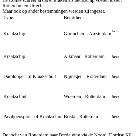
Le Comte schreef al dat er kraken als beurtschip voeren tussen
Rotterdam en Utrecht.
Maar ook op ander bestemmingen werden zij ingezet.
Type:
Beurtdienst:
bron
Kraakschip
Gorinchem - Amsterdam
Kraakschip
Alkmaar - Rotterdam
bron
Damlooper- of Kraakschuit
Nijmegen - Rotterdam
bron
Kraakschuit
Woerden - Rotterdam
bron
Paviljoenspriet- of Kraakschuit
Breda - Rotterdam
bron
De tocht van Rotterdam naar Breda ging via de Noord, Dordtse Kil,