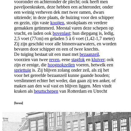
vooronder en achteronder de plecht; ook heeft men
paveljoenkraken, deze hebben een achteronder, onder
een weinig verheven dek met twee ramen, dwars
uitziende; in deze plaats, de huizing voor den schipper
en gezin, zijn vaste
kooijen
, stookplaats en verdere
gemakken getimmerd. Meestal varen deze schepen op
vracht, en laden ook
bovenlast
; hun diepgang is, ledig,
2,5 voet (77cm) en geladen 5 à 6 voet (1,42-1,7 meter)
Zij zijn geschikt voor alle binnenvaarwaters, en worden
bevaren door schipper en een of twee knechts.
De tuiging bestaat uit een mast met
bezaanzeil
,
voorzien van twee
reven
, eene
stagfok
en
kluiver
; ook
zijn er eenige, die
hoognokzeilen
voeren, hetwelk een
spriettuig
is. Zij blijven zolang onder zeil, als zij het
voor het gereefde bezaanzeil kunne gaande houden;
verslimmert echter het weder, dan gaan zij ten anker, of
maken aan den wal vast en blijven liggen. Men vindt
kraken als
beurtschepen
van Rotterdam en Utrecht
[bron]