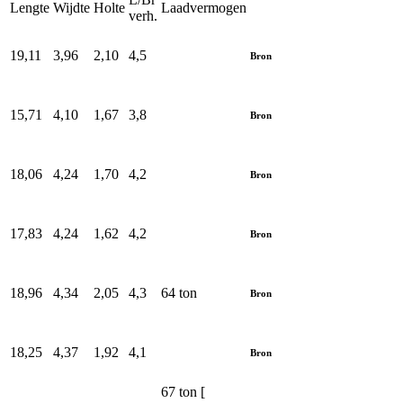
Lengte
Wijdte
Holte
Laadvermogen
verh.
19,11
3,96
2,10
4,5
Bron
15,71
4,10
1,67
3,8
Bron
18,06
4,24
1,70
4,2
Bron
17,83
4,24
1,62
4,2
Bron
18,96
4,34
2,05
4,3
64 ton
Bron
18,25
4,37
1,92
4,1
Bron
67 ton [