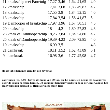
11
kraakschip met Farretuig
17,27
3,46
1,64
41,65
4,9
12
kraakschip
17,41
3,68
1,83
49,83
4,7
13
kraakschip
17,55
3,8
1,84
52,15
4,6
18
kraakschip
17,84
3,54
1,56
41,87
5
19
Damlooper of kraakschip
17,97
3,96
1,67
50,51
4,5
20
kraakschip
18
4,2
1,80
57,83
4,3
23
kraak of Damlooperschip
18,25
3,84
1,84
54,80
4,7
25
kraak of Damlooperschip
19,39
4,23
2,09
72,85
4,6
10
kraakschip
16,99
3,5
4,8
21
damkraak
18,11
3,52
1,62
43,89
5,1
9
damkraak
16,98
3,6
1,77
45,98
4,7
[In de tabel kan men zien dat een zevental
vaartuigen (ca. 32%) boven de grens van 50 ton, die Le Comte en Crone als bovengrens
voor de kraak noemen, komen. Dit resultaat kan beïnvloed zijn door de wijze waarop het
laadvermogen bepaald is. Hierover later meer. Red.