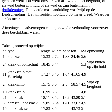
gemeten werd. Dit werd omschreven als: wijd op het berghout, of
als wijd buiten zijn huid of als wijd op zijn buitenhelling
(
buikdenning
). Een vierde maataanduiding was 'wijd op de
Leidschendam'. Dat wil zeggen hooguit 3,80 meter breed. Waarover
straks meer.
Afmetingen, laadvermogen en lengte-wijdte verhouding voor zover
deze beschikbaar waren.
Tabel gesorteerd op wijdte.
nr.
type
lengte
wijdte
holte
ton
l/w
opmerking
1
kraakschuit
15,33
2,72
1,38
24,46
5,6
wijd buiten
24
kraak of pontschuit
18,45
3,44
5,3
op zijn huid
kraakschip met
11
17,27
3,46
1,64
41,65
4,9
Farretuig
wijd op
2
kraakschip
15,75
3,5
2,5
58,57
4,5
berghout
10
kraakschip
16,99
3,5
4,8
21
damkraak
18,11
3,52
1,62
43,89
5,1
3
damschuit of kraak
15,85
3,54
1,41
33,62
4,5
15
damkraak‐schuit
17,83
3,54
43,73
5