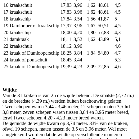
16
kraakschuit
17,83
3,96
1,62
48,61
4,5
17
kraakschuit
17,83
3,96
1,62
48,61
4,5
18
kraakschip
17,84
3,54
1,56
41,87
5
19
Damlooper of kraakschip
17,97
3,96
1,67
50,51
4,5
20
kraakschip
18,00
4,20
1,80
57,83
4,3
21
damkraak
18,11
3,52
1,62
43,89
5,1
22
kraakschuit
18,12
3,96
4,6
23
kraak of Damlooperschip
18,25
3,84
1,84
54,80
4,7
24
kraak of pontschuit
18,45
3,44
5,3
25
kraak of Damlooperschip
19,39
4,23
2,09
72,85
4,6
Wijdte
Van de 31 kraken is van 25 de wijdte bekend. De smalste (2,72 m.)
en de breedste (4,39 m.) werden buiten beschouwing gelaten.
Twee schepen waren 3,44 - 3,46 meter, 12 schepen maten 3,5
tot
3,8 meter, zeven schepen waren tussen 3,84 en 3,96 meter breed,
terwijl twee schepen 4,20 - 4,23 meter breed waren.
De gemiddelde wijdte kwam op 3,74 meter. 83% van de kraken,
ofwel 19 schepen, maten tussen de 3,5 en 3,96 meter. Wel moet
aangetekend worden dat de wijdte op verschillende manieren