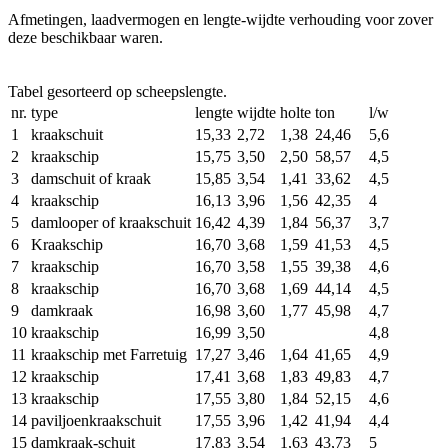
Afmetingen, laadvermogen en lengte-wijdte verhouding voor zover
deze beschikbaar waren.
Tabel gesorteerd op scheepslengte.
nr.
type
lengte
wijdte
holte
ton
l/w
1
kraakschuit
15,33
2,72
1,38
24,46
5,6
2
kraakschip
15,75
3,50
2,50
58,57
4,5
3
damschuit of kraak
15,85
3,54
1,41
33,62
4,5
4
kraakschip
16,13
3,96
1,56
42,35
4
5
damlooper of kraakschuit
16,42
4,39
1,84
56,37
3,7
6
Kraakschip
16,70
3,68
1,59
41,53
4,5
7
kraakschip
16,70
3,58
1,55
39,38
4,6
8
kraakschip
16,70
3,68
1,69
44,14
4,5
9
damkraak
16,98
3,60
1,77
45,98
4,7
10
kraakschip
16,99
3,50
4,8
11
kraakschip met Farretuig
17,27
3,46
1,64
41,65
4,9
12
kraakschip
17,41
3,68
1,83
49,83
4,7
13
kraakschip
17,55
3,80
1,84
52,15
4,6
14
paviljoenkraakschuit
17,55
3,96
1,42
41,94
4,4
15
damkraak‐schuit
17,83
3,54
1,63
43,73
5