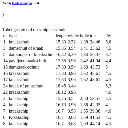
Zie bij
laadvermogen
. Red.
)
Tabel gesorteerd op schip en schuit
nr.
type
lengte
wijdte
holte
ton
l/w
1
kraakschuit
15,33
2,72
1,38
24,46
5,6
3
damschuit of kraak
15,85
3,54
1,41
33,62
4,5
5
damlooper of kraakschuit
16,42
4,39
1,84
56,37
3,7
14
paviljoenkraakschuit
17,55
3,96
1,42
41,94
4,4
15
damkraak‐schuit
17,83
3,54
1,63
43,73
5
16
kraakschuit
17,83
3,96
1,62
48,61
4,5
17
kraakschuit
17,83
3,96
1,62
48,61
4,5
24
kraak of pontschuit
18,45
3,44
5,3
22
kraakschuit
18,12
3,96
4,6
2
kraakschip
15,75
3,5
2,50
58,57
4,5
4
kraakschip
16,13
3,96
1,56
42,35
4
7
kraakschip
16,7
3,58
1,55
39,38
4,6
6
Kraakschip
16,7
3,68
1,59
41,53
4,5
8
kraakschip
16,7
3,68
1,69
44,14
4,5