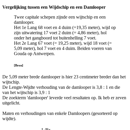
Vergelijking tussen een Wijdschip en een Damlooper
Twee capitale schepen zijnde een wijtschip en een
damlooper.
Het 1e Lang 68 voet en 4 duim (=19,35 meter), wijd op
zijn uitwatering 17 voet 2 duim (= 4,86 meter), hol
onder het gangboord tot buitenhelling 7 voet.
Het 2e Lang 67 voet (= 19,25 meter), wijd 18 voet (=
5,09 meter), hol 7 voet en 4 duim. Beiden voeren van
Gouda op Antwerpen.
[Bron]
De 5,09 meter brede damlooper is hier 23 centimeter breder dan het
wijtschip.
De Lengte-Wijdte verhouding van de damlooper is 3,8 : 1 en die
van het wijtschip is 3,9 : 1
De zoekterm 'damlooper' leverde veel resultaten op. Ik heb er zeven
uitgelicht.
Maten en verhoudingen van enkele Damloopers (gesorteerd op
wijdte).
L/Br