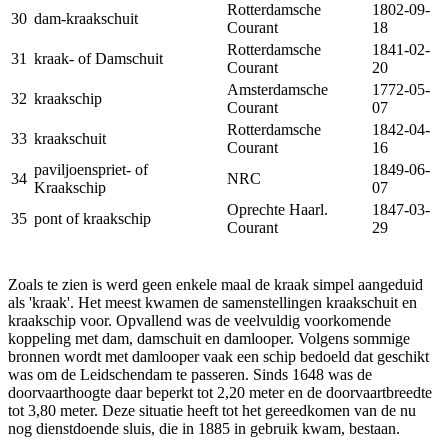
Rotterdamsche
1802‐09‐
30
dam-kraakschuit
Courant
18
Rotterdamsche
1841‐02‐
31
kraak- of Damschuit
Courant
20
Amsterdamsche
1772‐05‐
32
kraakschip
Courant
07
Rotterdamsche
1842‐04‐
33
kraakschuit
Courant
16
paviljoenspriet- of
1849‐06‐
34
NRC
Kraakschip
07
Oprechte Haarl.
1847‐03‐
35
pont of kraakschip
Courant
29
Zoals te zien is werd geen enkele maal de kraak simpel aangeduid
als 'kraak'. Het meest kwamen de samenstellingen kraakschuit en
kraakschip voor. Opvallend was de veelvuldig voorkomende
koppeling met dam, damschuit en damlooper. Volgens sommige
bronnen wordt met damlooper vaak een schip bedoeld dat geschikt
was om de Leidschendam te passeren. Sinds 1648 was de
doorvaarthoogte daar beperkt tot 2,20 meter en de doorvaartbreedte
tot 3,80 meter. Deze situatie heeft tot het gereedkomen van de nu
nog dienstdoende sluis, die in 1885 in gebruik kwam, bestaan.