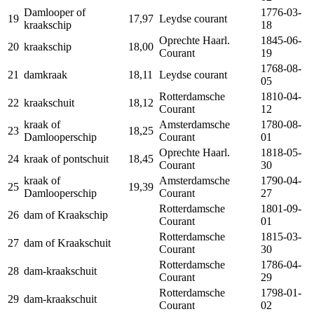
Damlooper of
1776‐03‐
19
17,97
Leydse courant
kraakschip
18
Oprechte Haarl.
1845‐06‐
20
kraakschip
18,00
Courant
19
1768‐08‐
21
damkraak
18,11
Leydse courant
05
Rotterdamsche
1810‐04‐
22
kraakschuit
18,12
Courant
12
kraak of
Amsterdamsche
1780‐08‐
23
18,25
Damlooperschip
Courant
01
Oprechte Haarl.
1818‐05‐
24
kraak of pontschuit
18,45
Courant
30
kraak of
Amsterdamsche
1790‐04‐
25
19,39
Damlooperschip
Courant
27
Rotterdamsche
1801‐09‐
26
dam of Kraakschip
Courant
01
Rotterdamsche
1815‐03‐
27
dam of Kraakschuit
Courant
30
Rotterdamsche
1786‐04‐
28
dam-kraakschuit
Courant
29
Rotterdamsche
1798‐01‐
29
dam-kraakschuit
Courant
02