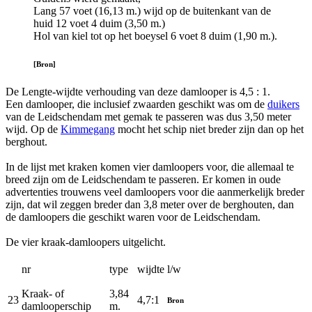
Lang 57 voet (16,13 m.) wijd op de buitenkant van de
huid 12 voet 4 duim (3,50 m.)
Hol van kiel tot op het boeysel 6 voet 8 duim (1,90 m.).
[Bron]
De Lengte-wijdte verhouding van deze damlooper is 4,5 : 1.
Een damlooper, die inclusief zwaarden geschikt was om de
duikers
van de Leidschendam met gemak te passeren was dus 3,50 meter
wijd. Op de
Kimmegang
mocht het schip niet breder zijn dan op het
berghout.
In de lijst met kraken komen vier damloopers voor, die allemaal te
breed zijn om de Leidschendam te passeren. Er komen in oude
advertenties trouwens veel damloopers voor die aanmerkelijk breder
zijn, dat wil zeggen breder dan 3,8 meter over de berghouten, dan
de damloopers die geschikt waren voor de Leidschendam.
De vier kraak-damloopers uitgelicht.
nr
type
wijdte
l/w
Kraak- of
3,84
23
4,7:1
Bron
damlooperschip
m.