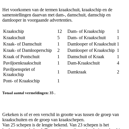
Het voorkomen van de termen kraakschuit, kraakschip en de
samenstellingen daarvan met dam-, damschuit, damschip en
damlooper in voorgaande advertenties.
Kraakschip
12
Dam- of Kraakschip
1
Kraakschuit
5
Dam- of Kraakschuit
1
Kraak- of Damschuit
1
Damlooper of Kraakschuit
1
Kraak- of Damlooperschip
2
Damlooper of Kraakschip
1
Kraak of Pontschuit
1
Damschuit of Kraak
1
Paviljoenkraakschuit
1
Dam-Kraakschuit
4
Paviljoenspriet of
1
Damkraak
2
Kraakschip
Pont- of Kraakschip
1
Totaal aantal vermeldingen: 35 .
Gekeken is of er een verschil in grootte was tussen de groep van
kraakschuiten en de groep van kraakschepen.
Van 25 schepen is de lengte bekend. Van 23 schepen is het