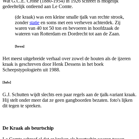
Wat G.C.E. Crone (1880-1954) in 1926 schreef is mogelijk
gedeeltelijk ontleend aan Le Comte.
(de kraak) was een kleine smalle tjalk van rechte strook,
zonder
statie
en soms met een verheven achterdek. Zij
waren van 40 tot 50 ton en bevoeren in hoofdzaak de
wateren van Rotterdam en Dordrecht tot aan de Zaan.
[bron]
Het meest uitgebreide verhaal over zowel de houten als de ijzeren
kraak is geschreven door Henk Dessens in het boek
Scheepstypologieën uit 1988.
[Info]
G.J. Schutten wijdt slechts een paar regels aan de tjalk-variant kraak.
Hij stelt onder meer dat ze geen gangboorden bezaten. foto's lijken
dit tegen te spreken.
De Kraak als beurtschip