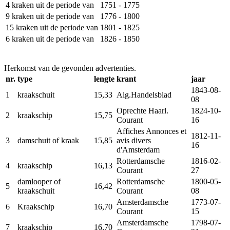
4 kraken uit de periode van
1751 - 1775
9 kraken uit de periode van
1776 - 1800
15 kraken uit de periode van
1801 - 1825
6 kraken uit de periode van
1826 - 1850
Herkomst van de gevonden advertenties.
nr.
type
lengte
krant
jaar
1843‐08‐
1
kraakschuit
15,33
Alg.Handelsblad
08
Oprechte Haarl.
1824‐10‐
2
kraakschip
15,75
Courant
16
Affiches Annonces et
1812‐11‐
3
damschuit of kraak
15,85
avis divers
16
d'Amsterdam
Rotterdamsche
1816‐02‐
4
kraakschip
16,13
Courant
27
damlooper of
Rotterdamsche
1800‐05‐
5
16,42
kraakschuit
Courant
08
Amsterdamsche
1773‐07‐
6
Kraakschip
16,70
Courant
15
Amsterdamsche
1798‐07‐
7
kraakschip
16,70