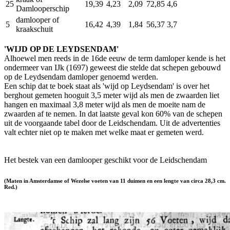
25
19,39
4,23
2,09
72,85
4,6
Damlooperschip
damlooper of
5
16,42
4,39
1,84
56,37
3,7
kraakschuit
'WIJD OP DE LEYDSENDAM'
Alhoewel men reeds in de 16de eeuw de term damloper kende is het
ondermeer van IJk (1697) geweest die stelde dat schepen gebouwd
op de Leydsendam damloper genoemd werden.
Een schip dat te boek staat als 'wijd op Leydsendam' is over het
berghout gemeten hooguit 3,5 meter wijd als men de zwaarden liet
hangen en maximaal 3,8 meter wijd als men de moeite nam de
zwaarden af te nemen. In dat laatste geval kon 60% van de schepen
uit de voorgaande tabel door de Leidschendam. Uit de advertenties
valt echter niet op te maken met welke maat er gemeten werd.
Het bestek van een damlooper geschikt voor de Leidschendam
(Maten in Amsterdamse of Wezelse voeten van 11 duimen en een lengte van circa 28,3 cm.
Red.)