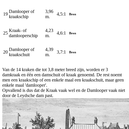
Damlooper of
3,96
19
4,5:1
Bron
kraakschip
m.
Kraak- of
4,23
25
4,6:1
Bron
damlooperschip
m.
Damlooper of
4,39
20
3,7:1
Bron
kraakschuit
m.
Van de 14 kraken die tot 3,8 meter breed zijn, worden er 3
damkraak en één een damschuit of kraak genoemd. De rest noemt
men een kraakschip of een enkele maal een kraakschuit, maar geen
enkele maal 'damlooper'.
Opvallend is dus dat de Kraak vaak wel en de Damlooper vaak niet
door de Leydsche dam past.