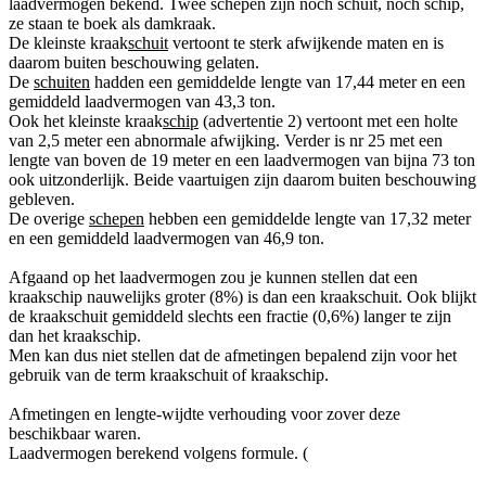
laadvermogen bekend. Twee schepen zijn noch schuit, noch schip,
ze staan te boek als damkraak.
De kleinste kraak
schuit
vertoont te sterk afwijkende maten en is
daarom buiten beschouwing gelaten.
De
schuiten
hadden een gemiddelde lengte van 17,44 meter en een
gemiddeld laadvermogen van 43,3 ton.
Ook het kleinste kraak
schip
(advertentie 2) vertoont met een holte
van 2,5 meter een abnormale afwijking. Verder is nr 25 met een
lengte van boven de 19 meter en een laadvermogen van bijna 73 ton
ook uitzonderlijk. Beide vaartuigen zijn daarom buiten beschouwing
gebleven.
De overige
schepen
hebben een gemiddelde lengte van 17,32 meter
en een gemiddeld laadvermogen van 46,9 ton.
Afgaand op het laadvermogen zou je kunnen stellen dat een
kraakschip nauwelijks groter (8%) is dan een kraakschuit. Ook blijkt
de kraakschuit gemiddeld slechts een fractie (0,6%) langer te zijn
dan het kraakschip.
Men kan dus niet stellen dat de afmetingen bepalend zijn voor het
gebruik van de term kraakschuit of kraakschip.
Afmetingen en lengte-wijdte verhouding voor zover deze
beschikbaar waren.
Laadvermogen berekend volgens formule. (