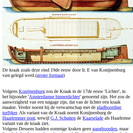
De kraak zoals deze eind 19de eeuw door Ir. E van Konijnenburg
vast gelegd werd.(
groter formaat
)
Volgens
Konijnenburg
zou de Kraak in de 17de eeuw 'Lichter', in
het bijzonder '
Amsterdamse binnenlichter
' genoemd zijn. Het zou de
aanwezigheid van een tuigage zijn, dat van de lichter een kraak
maakte. Verder noemt hij de verwantschap met de
gladboordige
turfijker
. Als variant van de Kraak noemt Konijnenburg de
Haarlemmer pont
, terwijl
G.J. Schutten
de
Kaarselade
als Haarlemse
variant van de kraak ziet.
Volgens Dessens hadden sommige kraken geen
gangboorden
, maar