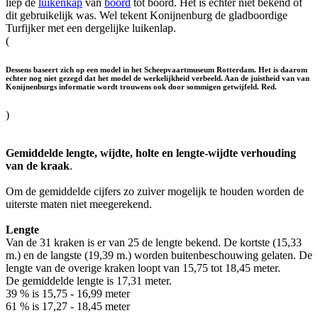
liep de
luikenkap
van
boord
tot boord. Het is echter niet bekend of
dit gebruikelijk was. Wel tekent Konijnenburg de gladboordige
Turfijker met een dergelijke luikenlap.
(
Dessens baseert zich op een model in het Scheepvaartmuseum Rotterdam. Het is daarom
echter nog niet gezegd dat het model de werkelijkheid verbeeld. Aan de juistheid van van
Konijnenburgs informatie wordt trouwens ook door sommigen getwijfeld. Red.
)
Gemiddelde lengte, wijdte, holte en lengte-wijdte verhouding
van de kraak
.
Om de gemiddelde cijfers zo zuiver mogelijk te houden worden de
uiterste maten niet meegerekend.
Lengte
Van de 31 kraken is er van 25 de lengte bekend. De kortste (15,33
m.) en de langste (19,39 m.) worden buitenbeschouwing gelaten. De
lengte van de overige kraken loopt van 15,75 tot 18,45 meter.
De gemiddelde lengte is 17,31 meter.
39 % is 15,75 - 16,99 meter
61 % is 17,27 - 18,45 meter