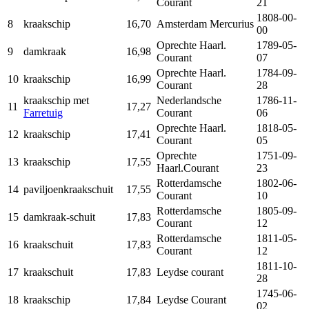
Courant
21
1808‐00‐
8
kraakschip
16,70
Amsterdam Mercurius
00
Oprechte Haarl.
1789‐05‐
9
damkraak
16,98
Courant
07
Oprechte Haarl.
1784‐09‐
10
kraakschip
16,99
Courant
28
kraakschip met
Nederlandsche
1786‐11‐
11
17,27
Farretuig
Courant
06
Oprechte Haarl.
1818‐05‐
12
kraakschip
17,41
Courant
05
Oprechte
1751‐09‐
13
kraakschip
17,55
Haarl.Courant
23
Rotterdamsche
1802‐06‐
14
paviljoenkraakschuit
17,55
Courant
10
Rotterdamsche
1805‐09‐
15
damkraak‐schuit
17,83
Courant
12
Rotterdamsche
1811‐05‐
16
kraakschuit
17,83
Courant
12
1811‐10‐
17
kraakschuit
17,83
Leydse courant
28
1745-06-
18
kraakschip
17,84
Leydse Courant
02