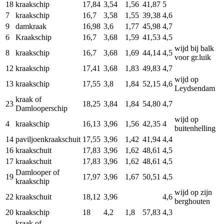
18
kraakschip
17,84
3,54
1,56
41,87
5
7
kraakschip
16,7
3,58
1,55
39,38
4,6
9
damkraak
16,98
3,6
1,77
45,98
4,7
6
Kraakschip
16,7
3,68
1,59
41,53
4,5
wijd bij balk
8
kraakschip
16,7
3,68
1,69
44,14
4,5
voor gr.luik
12
kraakschip
17,41
3,68
1,83
49,83
4,7
wijd op
13
kraakschip
17,55
3,8
1,84
52,15
4,6
Leydsendam
kraak of
23
18,25
3,84
1,84
54,80
4,7
Damlooperschip
wijd op
4
kraakschip
16,13
3,96
1,56
42,35
4
buitenhelling
14
paviljoenkraakschuit
17,55
3,96
1,42
41,94
4,4
16
kraakschuit
17,83
3,96
1,62
48,61
4,5
17
kraakschuit
17,83
3,96
1,62
48,61
4,5
Damlooper of
19
17,97
3,96
1,67
50,51
4,5
kraakschip
wijd op zijn
22
kraakschuit
18,12
3,96
4,6
berghouten
20
kraakschip
18
4,2
1,8
57,83
4,3
kraak of