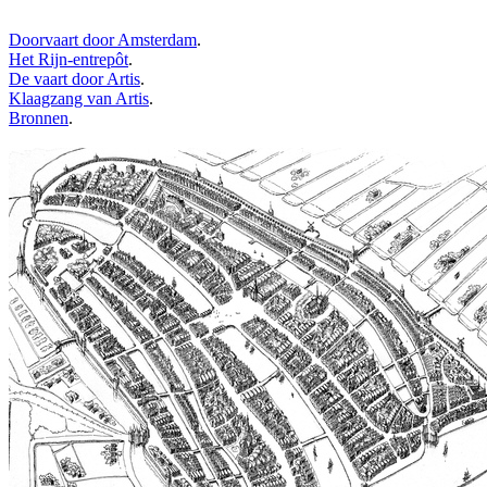
Doorvaart door Amsterdam
.
Het Rijn-entrepôt
.
De vaart door Artis
.
Klaagzang van Artis
.
Bronnen
.