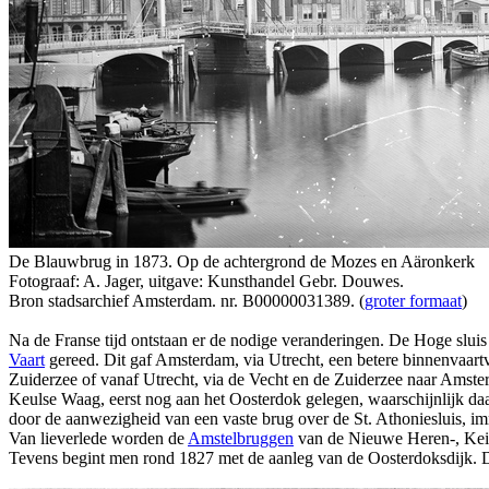
De Blauwbrug in 1873. Op de achtergrond de Mozes en Aäronkerk
Fotograaf: A. Jager, uitgave: Kunsthandel Gebr. Douwes.
Bron stadsarchief Amsterdam. nr. B00000031389. (
groter formaat
)
Na de Franse tijd ontstaan er de nodige veranderingen. De Hoge slu
Vaart
gereed. Dit gaf Amsterdam, via Utrecht, een betere binnenvaartv
Zuiderzee of vanaf Utrecht, via de Vecht en de Zuiderzee naar Amst
Keulse Waag, eerst nog aan het Oosterdok gelegen, waarschijnlijk da
door de aanwezigheid van een vaste brug over de St. Athoniesluis, im
Van lieverlede worden de
Amstelbruggen
van de Nieuwe Heren-, Keize
Tevens begint men rond 1827 met de aanleg van de Oosterdoksdijk. D