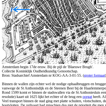
Amsterdam begin 17de eeuw. Bij de pijl de 'Blaeuwe Brugh'.
Collectie Koninklijk Oudheidkundig Genootschap.
Bron: Stadsarchief Amsterdam nr KOG-AA-3-01-55. (
groter formaat
Binnen de wallen zijn echter wel de nodige ophaalbruggen en bruggen
vanwege de St Anthonisdijk en de Steenen Beer bij de Haarlemmerpo
Rond 1599 komt er binnen de stadswallen via de St Anthoniesluis een v
resolutie) kaart uit 1625 lijkt het echter of de brug een
oorgat
heeft. Al
Veel transport binnen de stad ging met platte schuiten, vlotschuiten, 
houtvlotten. De zeilvaart had misschien dus niet de prioriteit die men