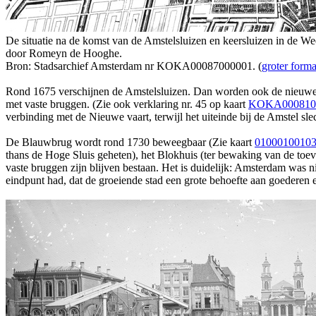
De situatie na de komst van de Amstelsluizen en keersluizen in de W
door Romeyn de Hooghe.
Bron: Stadsarchief Amsterdam nr KOKA00087000001. (
groter forma
Rond 1675 verschijnen de Amstelsluizen. Dan worden ook de nieuwe Pri
met vaste bruggen. (Zie ook verklaring nr. 45 op kaart
KOKA000810
verbinding met de Nieuwe vaart, terwijl het uiteinde bij de Amstel sl
De Blauwbrug wordt rond 1730 beweegbaar (Zie kaart
0100010010
thans de Hoge Sluis geheten), het Blokhuis (ter bewaking van de toeva
vaste bruggen zijn blijven bestaan. Het is duidelijk: Amsterdam was 
eindpunt had, dat de groeiende stad een grote behoefte aan goederen e