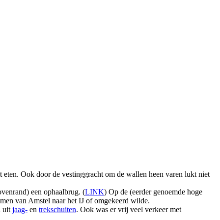
 eten. Ook door de vestinggracht om de wallen heen varen lukt niet
bovenrand) een ophaalbrug. (
LINK
) Op de (eerder genoemde hoge
ls men van Amstel naar het IJ of omgekeerd wilde.
l uit
jaag-
en
trekschuiten
. Ook was er vrij veel verkeer met