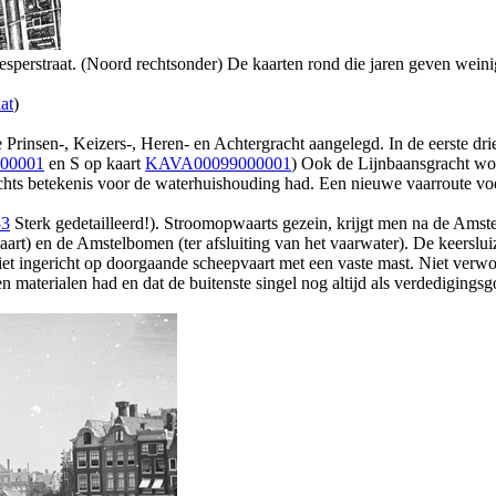
eesperstraat. (Noord rechtsonder) De kaarten rond die jaren geven wein
at
)
nsen-, Keizers-, Heren- en Achtergracht aangelegd. In de eerste drie 
00001
en S op kaart
KAVA00099000001
) Ook de Lijnbaansgracht wor
echts betekenis voor de waterhuishouding had. Een nieuwe vaarroute voo
33
Sterk gedetailleerd!). Stroomopwaarts gezein, krijgt men na de Amste
art) en de Amstelbomen (ter afsluiting van het vaarwater). De keerslui
niet ingericht op doorgaande scheepvaart met een vaste mast. Niet verwo
n materialen had en dat de buitenste singel nog altijd als verdedigingsg