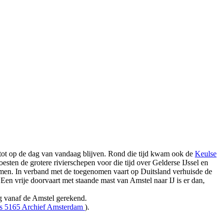
t tot op de dag van vandaag blijven. Rond die tijd kwam ook de
Keulse
ten de grotere rivierschepen voor die tijd over Gelderse IJssel en
omen. In verband met de toegenomen vaart op Duitsland verhuisde de
n vrije doorvaart met staande mast van Amstel naar IJ is er dan,
g vanaf de Amstel gerekend.
is 5165 Archief Amsterdam
).