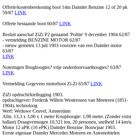
Offerte/kostenberekening boot 14m Daimler Benzine 12 of 20 pk
59/87
LINK
Offerte bestaande boot 60/87
LINK
Besluit aanschaf ZiZi P2 genaamd 'Politie' 9 december 1904 62/87
- vermelding BENZINE MOTOR 62/87
- nieuw gemeten 13 juli 1903 voorzien van een Daimler motor
63/87
LINK
Noteringen Brughoogtes? vrije onderdoorvaarthoogtes? 63/87
LINK
Vermelding Gegevens motorboot Zi-Zi 65/87
LINK
ZiZi opdracht/kiellegging 1903.
opdrachtgever: Frederik Willem Westerouen van Meeteren (1851-
1904), technoloog
Werf: Weduwe Ceuvel, Amsterdam
Afm. 13,3 x 3,06 x 1 meter Kruiphoogte: 1,98 meter. (Zonder extra
ballast) Draagvermogen 10,521 ton, 20 personen, snelheid 14 km/u.
Motor 12 aPK (16 ePK) Daimler Benzine. Bouwjaar 1903.
Eerste eigenaar Daimler Mercedes Motoren en Automobielen