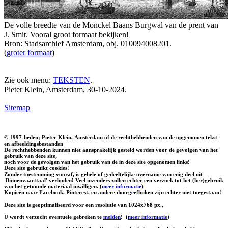
De volle breedte van de Monckel Baans Burgwal van de prent van
J. Smit. Vooral groot formaat bekijken!
Bron: Stadsarchief Amsterdam, obj. 010094008201.
(
groter formaat
)
Zie ook menu:
TEKSTEN
.
Pieter Klein, Amsterdam, 30-10-2024.
Sitemap
© 1997-heden; Pieter Klein, Amsterdam of de rechthebbenden van de opgenomen tekst-
en afbeeldingsbestanden
De rechthebbenden kunnen niet aansprakelijk gesteld worden voor de gevolgen van het
gebruik van deze site,
noch voor de gevolgen van het gebruik van de in deze site opgenomen links!
Deze site gebruikt cookies!
Zonder toestemming vooraf, is gehele of gedeeltelijke overname van enig deel uit
'Binnenvaarttaal' verboden! Veel inzenders zullen echter een verzoek tot het (her)gebruik
van het getoonde materiaal inwilligen. (
meer informatie
)
Kopieën naar Facebook, Pinterest, en andere doorgeefluiken zijn echter niet toegestaan!
Deze site is geoptimaliseerd voor een resolutie van 1024x768 px.,
U wordt verzocht eventuele gebreken te
melden
!
(
meer informatie
)