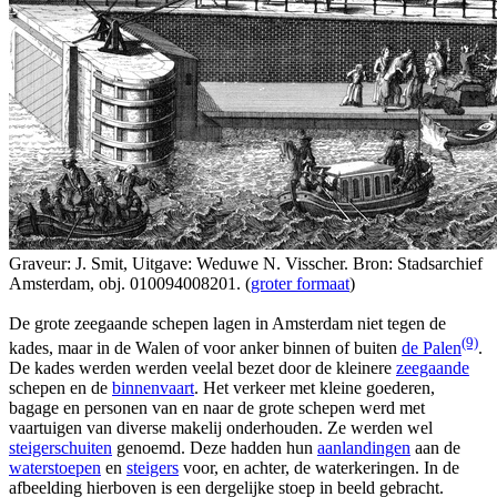
Graveur: J. Smit, Uitgave: Weduwe N. Visscher. Bron: Stadsarchief
Amsterdam, obj. 010094008201. (
groter formaat
)
De grote zeegaande schepen lagen in Amsterdam niet tegen de
(9)
kades, maar in de Walen of voor anker binnen of buiten
de Palen
.
De kades werden werden veelal bezet door de kleinere
zeegaande
schepen en de
binnenvaart
. Het verkeer met kleine goederen,
bagage en personen van en naar de grote schepen werd met
vaartuigen van diverse makelij onderhouden. Ze werden wel
steigerschuiten
genoemd. Deze hadden hun
aanlandingen
aan de
waterstoepen
en
steigers
voor, en achter, de waterkeringen. In de
afbeelding hierboven is een dergelijke stoep in beeld gebracht.