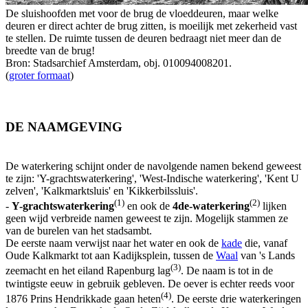
De sluishoofden met voor de brug de vloeddeuren, maar welke
deuren er direct achter de brug zitten, is moeilijk met zekerheid vast
te stellen. De ruimte tussen de deuren bedraagt niet meer dan de
breedte van de brug!
Bron: Stadsarchief Amsterdam, obj. 010094008201.
(
groter formaat
)
DE NAAMGEVING
De waterkering schijnt onder de navolgende namen bekend geweest
te zijn: 'Y-grachtswaterkering', 'West-Indische waterkering', 'Kent U
zelven', 'Kalkmarktsluis' en 'Kikkerbilssluis'.
(1)
(2)
-
Y-grachtswaterkering
en ook de
4de-waterkering
lijken
geen wijd verbreide namen geweest te zijn. Mogelijk stammen ze
van de burelen van het stadsambt.
De eerste naam verwijst naar het water en ook de
kade
die, vanaf
Oude Kalkmarkt tot aan Kadijksplein, tussen de
Waal
van 's Lands
(3)
zeemacht en het eiland Rapenburg lag
. De naam is tot in de
twintigste eeuw in gebruik gebleven. De oever is echter reeds voor
(4)
1876 Prins Hendrikkade gaan heten
. De eerste drie waterkeringen