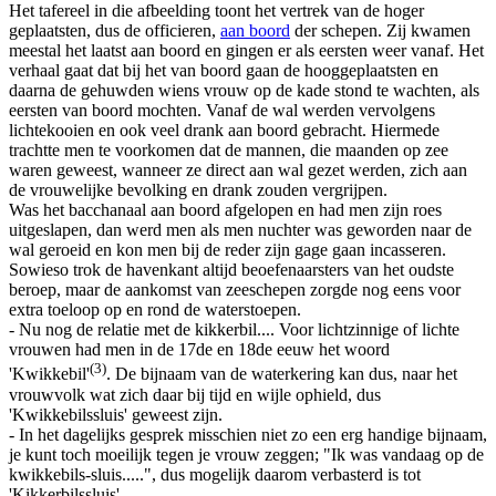
Het tafereel in die afbeelding toont het vertrek van de hoger
geplaatsten, dus de officieren,
aan boord
der schepen. Zij kwamen
meestal het laatst aan boord en gingen er als eersten weer vanaf. Het
verhaal gaat dat bij het van boord gaan de hooggeplaatsten en
daarna de gehuwden wiens vrouw op de kade stond te wachten, als
eersten van boord mochten. Vanaf de wal werden vervolgens
lichtekooien en ook veel drank aan boord gebracht. Hiermede
trachtte men te voorkomen dat de mannen, die maanden op zee
waren geweest, wanneer ze direct aan wal gezet werden, zich aan
de vrouwelijke bevolking en drank zouden vergrijpen.
Was het bacchanaal aan boord afgelopen en had men zijn roes
uitgeslapen, dan werd men als men nuchter was geworden naar de
wal geroeid en kon men bij de reder zijn gage gaan incasseren.
Sowieso trok de havenkant altijd beoefenaarsters van het oudste
beroep, maar de aankomst van zeeschepen zorgde nog eens voor
extra toeloop op en rond de waterstoepen.
- Nu nog de relatie met de kikkerbil.... Voor lichtzinnige of lichte
vrouwen had men in de 17de en 18de eeuw het woord
(3)
'Kwikkebil'
. De bijnaam van de waterkering kan dus, naar het
vrouwvolk wat zich daar bij tijd en wijle ophield, dus
'Kwikkebilssluis' geweest zijn.
- In het dagelijks gesprek misschien niet zo een erg handige bijnaam,
je kunt toch moeilijk tegen je vrouw zeggen; "Ik was vandaag op de
kwikkebils-sluis.....", dus mogelijk daarom verbasterd is tot
'Kikkerbilssluis'.