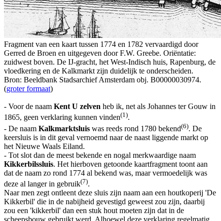
Fragment van een kaart tussen 1774 en 1782 vervaardigd door
Gerred de Broen en uitgegeven door F.W. Greebe. Oriëntatie:
zuidwest boven. De IJ-gracht, het West-Indisch huis, Rapenburg, de
vloedkering en de Kalkmarkt zijn duidelijk te onderscheiden.
Bron: Beeldbank Stadsarchief Amsterdam obj. B00000030974.
(
groter formaat
)
- Voor de naam
Kent U zelven
heb ik, net als Johannes ter Gouw in
(1)
1865, geen verklaring kunnen vinden
.
(6)
- De naam
Kalkmarktsluis
was reeds rond 1780 bekend
. De
keersluis is in dit geval vernoemd naar de naast liggende markt op
het Nieuwe Waals Eiland.
- Tot slot dan de meest bekende en nogal merkwaardige naam
Kikkerbilssluis
. Het hierboven getoonde kaartfragment toont aan
dat de naam zo rond 1774 al bekend was, maar vermoedelijk was
(7)
deze al langer in gebruik
.
Naar men zegt ontleent deze sluis zijn naam aan een houtkoperij 'De
Kikkerbil' die in de nabijheid gevestigd geweest zou zijn, daarbij
zou een 'kikkerbil' dan een stuk hout moeten zijn dat in de
scheepsbouw gebruikt werd. Alhoewel deze verklaring regelmatig