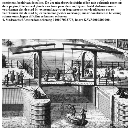
consistent, beeld van de zaken. De ver uitgebouwde sluishoofden (zie volgende prent op
deze pagina) bieden wel plaats aan twee paar deuren, bijvoorbeeld ebdeuren om te
voorkomen dat de stad bij extreem laagwater leeg stroomt en vloeddeuren om te
voorkomen dat de stad bij extreem hoogwater overloopt, maar daartussen is te weinig
ruimte om schepen efficiënt te kunnen schutten.
4. Stadsarchief Amsterdam tekening 010097003773, kaart KAVA0002500000.