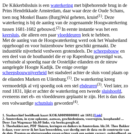
De Kikkerbilssluis is een
waterkering
met bijbehorende brug in de
Prins Hendrikkade Amsterdam, daar waar deze de Oude Schans,
(1)
toen nog Monkel Baans (Burg)Wal geheten, kruist
. Deze
waterkering is bij de aanleg van de zogenaamde Hoogwaterkering
(2)
tussen 1681-1682 gebouwd.
In eerste instantie was het een
keersluis
, die alleen een paar
vloeddeuren
leek te hebben.
Met de aanleg van de Hoogwaterkering werd ook het Waalseiland
opgehoogd en voor huizenbouw beter geschikt gemaakt. De
industriële nijverheid verdween grotendeels. De
scheepsbouw
en
een deel van de houthandel die er op Rapenburg gevestigd was,
verhuisde al spoedig naar de Oostelijke eilanden en de nieuw
aangelegde Hoogte Kadijk. De enige overige
scheepsbouwnijverheid
het stadsdeel achter de sluis vond plaats op
(1)
de eilanden Marken en Uilenburg.
. De waterkering kreeg
(3)
vermoedelijk al vrij spoedig ook een stel
ebdeuren
. Veel later, zo
rond 1831, lijkt er achter de waterkering een tweede
sluishoofd
,
eveneens met eb- en vloeddeuren geplaatst te zijn. Het is dan dus
(4)
een volwaardige
schutsluis
geworden
.
1. Stadsarchief beeldbank kaart KOKA00098000001 uit 1692.[
Link
]
2. Amsterdam, in zyne opkomst, aanwas, geschiedenissen, voorregten, koophandel ...
Door Jan Wagenaar blz.60 links. via books.google.nl.
3. Theobakker.net, PDF Sluizen, keringen en duikers in Amsterdam. blz.50. Theo Bakker
is daar, voor zover ik het kan beoordelen, wat slordig met de data en de constructie van
de sluis. Prenten en plattegronden geven echter vaak een weinig correct, gedetailleerd, en