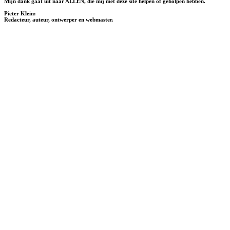
Mijn dank gaat uit naar ALLEN, die mij met deze site helpen of geholpen hebben.
Pieter Klein:
Redacteur, auteur, ontwerper en webmaster.