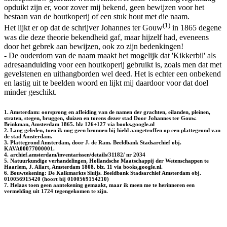
opduikt zijn er, voor zover mij bekend, geen bewijzen voor het
bestaan van de houtkoperij of een stuk hout met die naam.
(1)
Het lijkt er op dat de schrijver Johannes ter Gouw
in 1865 degene
was die deze theorie bekendheid gaf, maar hijzelf had, eveneens
door het gebrek aan bewijzen, ook zo zijn bedenkingen!
- De ouderdom van de naam maakt het mogelijk dat 'Kikkerbil' als
adresaanduiding voor een houtkoperij gebruikt is, zoals men dat met
gevelstenen en uithangborden wel deed. Het is echter een onbekend
en lastig uit te beelden woord en lijkt mij daardoor voor dat doel
minder geschikt.
1. Amsterdam: oorsprong en afleiding van de namen der grachten, eilanden, pleinen,
straten, stegen, bruggen, sluizen en torens dezer stad Door Johannes ter Gouw.
Brinkman, Amsterdam 1865. blz 126+127 via books.google.nl
2. Lang geleden, toen ik nog geen bronnen bij hield aangetroffen op een plattegrond van
de stad Amsterdam.
3. Plattegrond Amsterdam, door J. de Ram. Beeldbank Stadsarchief obj.
KAVA00077000001.
4. archief.amsterdam/inventarissen/details/31182/ nr 2034
5. Natuurkundige verhandelingen, Hollandsche Maatschappij der Wetenschappen te
Haarlem, J. Allart, Amsterdam 1808. blz. 11 via books,google.nl.
6. Bouwtekening: De Kalkmarkts Sluijs. Beeldbank Stadsarchief Amsterdam obj.
010056915420 (hoort bij 0100569154210)
7. Helaas toen geen aantekening gemaakt, maar ik meen me te herinneren een
vermelding uit 1724 tegengekomen te zijn.