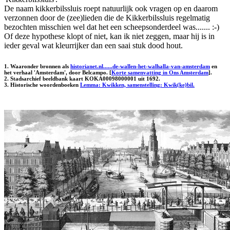
De naam kikkerbilssluis roept natuurlijk ook vragen op en daarom
verzonnen door de (zee)lieden die de Kikkerbilssluis regelmatig
bezochten misschien wel dat het een scheepsonderdeel was....... :-)
Of deze hypothese klopt of niet, kan ik niet zeggen, maar hij is in
ieder geval wat kleurrijker dan een saai stuk dood hout.
1. Waaronder bronnen als
historianet.nl......de-wallen-het-walhalla-van-amsterdam
en
het verhaal 'Amsterdam', door Belcampo. [
Korte samenvatting in Ons Amsterdam
].
2. Stadsarchief beeldbank kaart KOKA00098000001 uit 1692.
3. Historische woordenboeken
Lemma: Kwikken, samenstelling: Kwik(ke)bil.