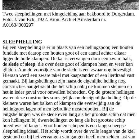
Twee sleephellingen met kimgeleiding aan bakboord te Durgerdam.
Foto: J. van Eck, 1922. Bron: Archief Amsterdam nr.
A01634000297
SLEEPHELLING
Bij een sleephelling is er in plaats van een hellingspoor, een houten
fundatie met daarop een houten goot of een aantal achter elkaar
liggende holle klampen. De kar is vervangen door een zware balk,
de
slede
of
sleep
, die over deze goot of klampen heen en weer kan
glijden. Aan de voorzijde van de slede is een zwaar oog bevestigd.
Hieraan werd een zware takel met kaapstander of een lierdraad vast
gemaakt. Bij langshellingen zijn naast de eigenlijke helling nog
constructies aangebracht die het schip nabij de kimmen steunen en
het in ieder geval voor omvallen behoeden. Op de grotere hellingen
waren deze constructies soms gelijk aan de eigenlijke helling. Op de
kleinere waren het balken of klampen die evenwijdig aan de
hellinggoot lagen of men gebruikte mosterdpotten. Bij de
langshellingen was de slede even lang als het grootste schip dat men
kon hellingen; bij dwarshellingen zo lang als het grootste schip
breed was of langer. Voor houten schepen is een langsscheepse
sleephelling ideaal. Het schip wordt over de volle lengte van de kiel
gesteund en bij het vervangen van gangen heeft men zelden last van