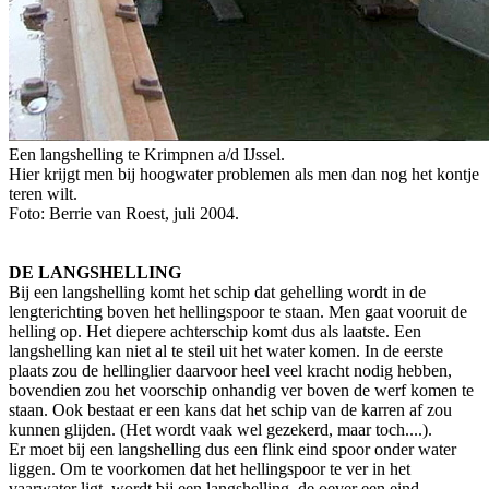
Een langshelling te Krimpnen a/d IJssel.
Hier krijgt men bij hoogwater problemen als men dan nog het kontje
teren wilt.
Foto: Berrie van Roest, juli 2004.
DE LANGSHELLING
Bij een langshelling komt het schip dat gehelling wordt in de
lengterichting boven het hellingspoor te staan. Men gaat vooruit de
helling op. Het diepere achterschip komt dus als laatste. Een
langshelling kan niet al te steil uit het water komen. In de eerste
plaats zou de hellinglier daarvoor heel veel kracht nodig hebben,
bovendien zou het voorschip onhandig ver boven de werf komen te
staan. Ook bestaat er een kans dat het schip van de karren af zou
kunnen glijden. (Het wordt vaak wel gezekerd, maar toch....).
Er moet bij een langshelling dus een flink eind spoor onder water
liggen. Om te voorkomen dat het hellingspoor te ver in het
vaarwater ligt, wordt bij een langshelling, de oever een eind