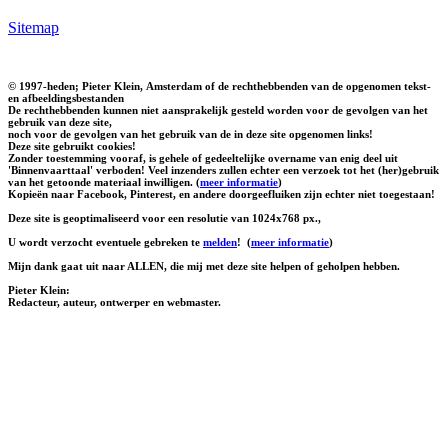
Sitemap
© 1997-heden; Pieter Klein, Amsterdam of de rechthebbenden van de opgenomen tekst-
en afbeeldingsbestanden
De rechthebbenden kunnen niet aansprakelijk gesteld worden voor de gevolgen van het
gebruik van deze site,
noch voor de gevolgen van het gebruik van de in deze site opgenomen links!
Deze site gebruikt cookies!
Zonder toestemming vooraf, is gehele of gedeeltelijke overname van enig deel uit
'Binnenvaarttaal' verboden! Veel inzenders zullen echter een verzoek tot het (her)gebruik
van het getoonde materiaal inwilligen. (
meer informatie
)
Kopieën naar Facebook, Pinterest, en andere doorgeefluiken zijn echter niet toegestaan!
Deze site is geoptimaliseerd voor een resolutie van 1024x768 px.,
U wordt verzocht eventuele gebreken te
melden
!
(
meer informatie
)
Mijn dank gaat uit naar ALLEN, die mij met deze site helpen of geholpen hebben.
Pieter Klein:
Redacteur, auteur, ontwerper en webmaster.