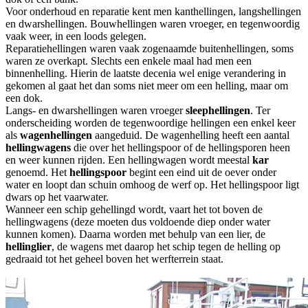
Voor onderhoud en reparatie kent men kanthellingen, langshellingen
en dwarshellingen. Bouwhellingen waren vroeger, en tegenwoordig
vaak weer, in een loods gelegen.
Reparatiehellingen waren vaak zogenaamde buitenhellingen, soms
waren ze overkapt. Slechts een enkele maal had men een
binnenhelling. Hierin de laatste decenia wel enige verandering in
gekomen al gaat het dan soms niet meer om een helling, maar om
een dok.
Langs- en dwarshellingen waren vroeger
sleephellingen
. Ter
onderscheiding worden de tegenwoordige hellingen een enkel keer
als
wagenhellingen
aangeduid. De wagenhelling heeft een aantal
hellingwagens
die over het hellingspoor of de hellingsporen heen
en weer kunnen rijden. Een hellingwagen wordt meestal
kar
genoemd. Het
hellingspoor
begint een eind uit de oever onder
water en loopt dan schuin omhoog de werf op. Het hellingspoor ligt
dwars op het vaarwater.
Wanneer een schip gehellingd wordt, vaart het tot boven de
hellingwagens (deze moeten dus voldoende diep onder water
kunnen komen). Daarna worden met behulp van een lier, de
hellinglier
, de wagens met daarop het schip tegen de helling op
gedraaid tot het geheel boven het werfterrein staat.