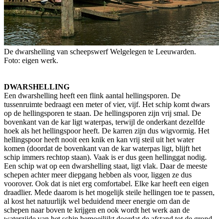
De dwarshelling van scheepswerf Welgelegen te Leeuwarden.
Foto: eigen werk.
DWARSHELLING
Een dwarshelling heeft een flink aantal hellingsporen. De
tussenruimte bedraagt een meter of vier, vijf. Het schip komt dwars
op de hellingsporen te staan. De hellingsporen zijn vrij smal. De
bovenkant van de kar ligt waterpas, terwijl de onderkant dezelfde
hoek als het hellingspoor heeft. De karren zijn dus wigvormig. Het
hellingspoor heeft nooit een knik en kan vrij steil uit het water
komen (doordat de bovenkant van de kar waterpas ligt, blijft het
schip immers rechtop staan). Vaak is er dus geen hellinggat nodig.
Een schip wat op een dwarshelling staat, ligt vlak. Daar de meeste
schepen achter meer diepgang hebben als voor, liggen ze dus
voorover. Ook dat is niet erg comfortabel. Elke kar heeft een eigen
draadlier. Mede daarom is het mogelijk steile hellingen toe te passen,
al kost het natuurlijk wel beduidend meer energie om dan de
schepen naar boven te krijgen en ook wordt het werk aan de
waterzijde van het schip bemoeilijkt doordat de afstand tot de grond