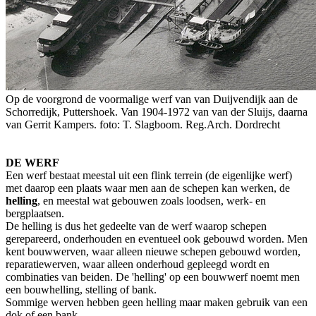
Op de voorgrond de voormalige werf van van Duijvendijk aan de
Schorredijk, Puttershoek. Van 1904-1972 van van der Sluijs, daarna
van Gerrit Kampers. foto: T. Slagboom. Reg.Arch. Dordrecht
DE WERF
Een werf bestaat meestal uit een flink terrein (de eigenlijke werf)
met daarop een plaats waar men aan de schepen kan werken, de
helling
, en meestal wat gebouwen zoals loodsen, werk- en
bergplaatsen.
De helling is dus het gedeelte van de werf waarop schepen
gerepareerd, onderhouden en eventueel ook gebouwd worden. Men
kent bouwwerven, waar alleen nieuwe schepen gebouwd worden,
reparatiewerven, waar alleen onderhoud gepleegd wordt en
combinaties van beiden. De 'helling' op een bouwwerf noemt men
een bouwhelling, stelling of bank.
Sommige werven hebben geen helling maar maken gebruik van een
dok of een bank.