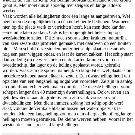
groot is. Met moet dus al spoedig met steigers en lange ladders
werken.
Vaak worden alle hellinglieren door één lange as aangedreven. Wel
heeft men de mogelijkheid om één enkel lier te bedienen. Wanneer
men op die plaats werk te verrichten heeft, kan men deze kar dan
een eindje laten zakken. Ook is het mogelijk het hele schip op
werfstoelen
te zetten. Dit zijn een soort stalen krukken, natuurlijk
van zeer zware staalprofielen gemaakt, met daarbven op een houten
blok. Men schuift deze stoelen onder het schip, slaat er desnoods
nog een paar wiggen onder, en laat de karren zakken. Het schip staat
dan volledig op de werfstoelen en de karren kunnen voor een
tweede schip, dat lager op de helling geplaatst wordt, gebruikt
worden. Vaak zijn de sporen namelijk zo lang dat er wel plaats is om
meerdere schepen naast elkaar te zetten. Een dwarshelling heeft ten
opzichte van een langshelling nogal wat voordelen. Ze zijn in aanleg
en onderhoud echter vele malen duurder. De meeste hellingen voor
schepen langer dan 40 meter zijn dwarshellingen. Ook werven aan
getijdewater of aan de grote rivieren zijn vaak voorzien van
dwarshellingen. Men dient immers, zolang het schip op de werf
staat, voldoende vertikale afstand tussen het wateroppervlak te
houden. Met een langshelling zou men dan of erg steile of erg lange
hellingen moeten gebruiken. De kleine werven hebben, vooral in het
westen des lands, meestal langshellingen.