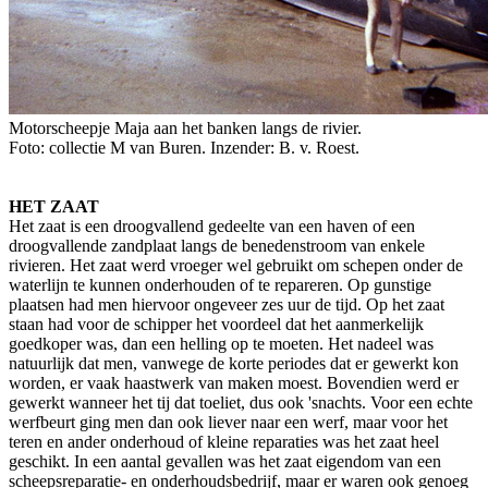
Motorscheepje Maja aan het banken langs de rivier.
Foto: collectie M van Buren. Inzender: B. v. Roest.
HET ZAAT
Het zaat is een droogvallend gedeelte van een haven of een
droogvallende zandplaat langs de benedenstroom van enkele
rivieren. Het zaat werd vroeger wel gebruikt om schepen onder de
waterlijn te kunnen onderhouden of te repareren. Op gunstige
plaatsen had men hiervoor ongeveer zes uur de tijd. Op het zaat
staan had voor de schipper het voordeel dat het aanmerkelijk
goedkoper was, dan een helling op te moeten. Het nadeel was
natuurlijk dat men, vanwege de korte periodes dat er gewerkt kon
worden, er vaak haastwerk van maken moest. Bovendien werd er
gewerkt wanneer het tij dat toeliet, dus ook 'snachts. Voor een echte
werfbeurt ging men dan ook liever naar een werf, maar voor het
teren en ander onderhoud of kleine reparaties was het zaat heel
geschikt. In een aantal gevallen was het zaat eigendom van een
scheepsreparatie- en onderhoudsbedrijf, maar er waren ook genoeg