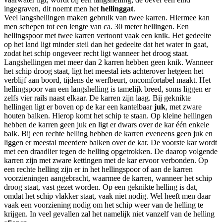
ingegraven, dit noemt men het
hellinggat
.
Veel langshellingen maken gebruik van twee karren. Hiermee kan
men schepen tot een lengte van ca. 30 meter hellingen. Een
hellingspoor met twee karren vertoont vaak een knik. Het gedeelte
op het land ligt minder steil dan het gedeelte dat het water in gaat,
zodat het schip ongeveer recht ligt wanneer het droog staat.
Langshellingen met meer dan 2 karren hebben geen knik. Wanneer
het schip droog staat, ligt het meestal iets achterover hetgeen het
verblijf aan boord, tijdens de werfbeurt, oncomfortabel maakt. Het
hellingspoor van een langshelling is tamelijk breed, soms liggen er
zelfs vier rails naast elkaar. De karren zijn laag. Bij geknikte
hellingen ligt er boven op de kar een kantelbaar
juk
, met zware
houten balken. Hierop komt het schip te staan. Op kleine hellingen
hebben de karren geen juk en ligt er dwars over de kar één enkele
balk. Bij een rechte helling hebben de karren eveneens geen juk en
liggen er meestal meerdere balken over de kar. De voorste kar wordt
met een draadlier tegen de helling opgetrokken. De daarop volgende
karren zijn met zware kettingen met de kar ervoor verbonden. Op
een rechte helling zijn er in het hellingspoor of aan de karren
voorzieningen aangebracht, waarmee de karren, wanneer het schip
droog staat, vast gezet worden. Op een geknikte helling is dat,
omdat het schip vlakker staat, vaak niet nodig. Wel heeft men daar
vaak een voorziening nodig om het schip weer van de helling te
krijgen. In veel gevallen zal het namelijk niet vanzelf van de helling