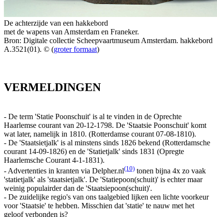
De achterzijde van een hakkebord
met de wapens van Amsterdam en Franeker.
Bron: Digitale collectie Scheepvaartmuseum Amsterdam. hakkebord
A.3521(01). © (
groter formaat
)
VERMELDINGEN
- De term 'Statie Poonschuit' is al te vinden in de Oprechte
Haarlemse courant van 20-12-1798. De 'Staatsie Poonschuit' komt
wat later, namelijk in 1810. (Rotterdamse courant 07-08-1810).
- De 'Staatsietjalk' is al minstens sinds 1826 bekend (Rotterdamsche
courant 14-09-1826) en de 'Statietjalk' sinds 1831 (Opregte
Haarlemsche Courant 4-1-1831).
(10)
- Advertenties in kranten via Delpher.nl
tonen bijna 4x zo vaak
'statietjalk' als 'staatsietjalk'. De 'Statiepoon(schuit)' is echter maar
weinig populairder dan de 'Staatsiepoon(schuit)'.
- De zuidelijke regio's van ons taalgebied lijken een lichte voorkeur
voor 'Staatsie' te hebben. Misschien dat 'statie' te nauw met het
geloof verbonden is?