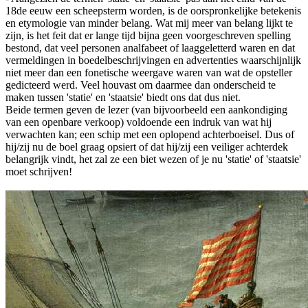
18de eeuw een scheepsterm worden, is de oorspronkelijke betekenis
en etymologie van minder belang. Wat mij meer van belang lijkt te
zijn, is het feit dat er lange tijd bijna geen voorgeschreven spelling
bestond, dat veel personen analfabeet of laaggeletterd waren en dat
vermeldingen in boedelbeschrijvingen en advertenties waarschijnlijk
niet meer dan een fonetische weergave waren van wat de opsteller
gedicteerd werd. Veel houvast om daarmee dan onderscheid te
maken tussen 'statie' en 'staatsie' biedt ons dat dus niet.
Beide termen geven de lezer (van bijvoorbeeld een aankondiging
van een openbare verkoop) voldoende een indruk van wat hij
verwachten kan; een schip met een oplopend achterboeisel. Dus of
hij/zij nu de boel graag opsiert of dat hij/zij een veiliger achterdek
belangrijk vindt, het zal ze een biet wezen of je nu 'statie' of 'staatsie'
moet schrijven!