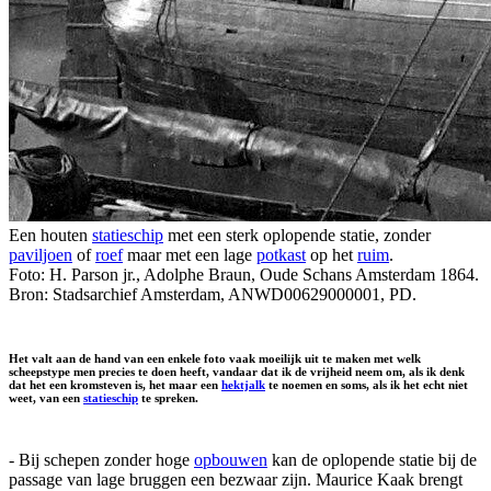
Een houten
statieschip
met een sterk oplopende statie, zonder
paviljoen
of
roef
maar met een lage
potkast
op het
ruim
.
Foto: H. Parson jr., Adolphe Braun, Oude Schans Amsterdam 1864.
Bron: Stadsarchief Amsterdam, ANWD00629000001, PD.
Het valt aan de hand van een enkele foto vaak moeilijk uit te maken met welk
scheepstype men precies te doen heeft, vandaar dat ik de vrijheid neem om, als ik denk
dat het een kromsteven is, het maar een
hektjalk
te noemen en soms, als ik het echt niet
weet, van een
statieschip
te spreken.
- Bij schepen zonder hoge
opbouwen
kan de oplopende statie bij de
passage van lage bruggen een bezwaar zijn. Maurice Kaak brengt