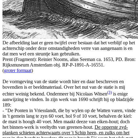
De afbeelding laat er geen twijfel over bestaan dat het verblijf op het
achterschip onder deze omstandigheden verre van aangenaam is en
dat men wel een steuntje kan gebruiken.
Prent (Fragment): Reinier Nooms, alias Seeman ca. 1653, PD. Bron:
Rijksmuseum Amsterdam obj. RP-P-1891-A-16551.
(
groter formaat
)
De vormgeving van de statie wordt hier en daar beschreven en
bovendien is er beeldmateriaal. Over het nut van de statie is mij
(3)
echter weinig bekend. Ondermeer bij Nicolaas Witsen
is enige
aanwijzing te vinden. In zijn werk van 1690 schrijft hij op bladzijde
189:
- "De Ponten in Vriesslandt, die by wylen op de Watten varen, vinde
in 't gemein lang te zyn 60 voet, hol 9 of 10 voet, behalven de kiel:
de mast is hoogh 40 voet. Men maakt deeze van eiken-hout; doch
het binnen-werk is veeltydts van greenen-hout.
De opperste zyd-
planken schieten achterwaarts over 't Schip heen, en zulks om het