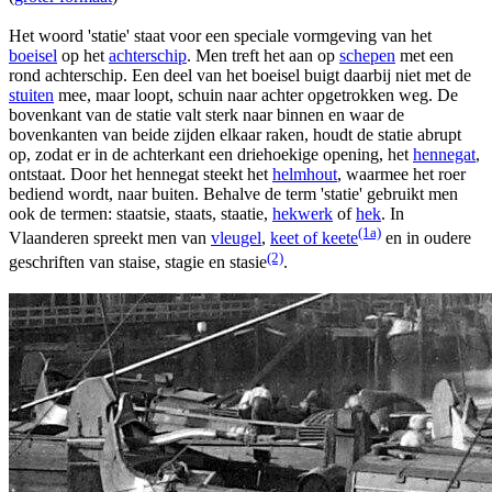
Het woord 'statie' staat voor een speciale vormgeving van het
boeisel
op het
achterschip
. Men treft het aan op
schepen
met een
rond achterschip. Een deel van het boeisel buigt daarbij niet met de
stuiten
mee, maar loopt, schuin naar achter opgetrokken weg. De
bovenkant van de statie valt sterk naar binnen en waar de
bovenkanten van beide zijden elkaar raken, houdt de statie abrupt
op, zodat er in de achterkant een driehoekige opening, het
hennegat
,
ontstaat. Door het hennegat steekt het
helmhout
, waarmee het roer
bediend wordt, naar buiten. Behalve de term 'statie' gebruikt men
ook de termen: staatsie, staats, staatie,
hekwerk
of
hek
. In
(1a)
Vlaanderen spreekt men van
vleugel
,
keet of keete
en in oudere
(2)
geschriften van staise, stagie en stasie
.