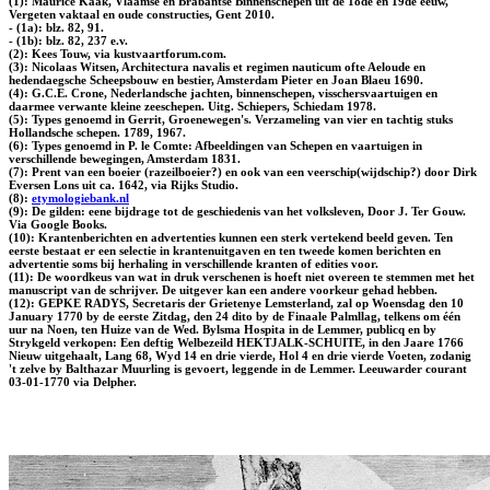
(1): Maurice Kaak, Vlaamse en Brabantse Binnenschepen uit de 18de en 19de eeuw,
Vergeten vaktaal en oude constructies, Gent 2010.
- (1a): blz. 82, 91.
- (1b): blz. 82, 237 e.v.
(2): Kees Touw, via kustvaartforum.com.
(3): Nicolaas Witsen, Architectura navalis et regimen nauticum ofte Aeloude en
hedendaegsche Scheepsbouw en bestier, Amsterdam Pieter en Joan Blaeu 1690.
(4): G.C.E. Crone, Nederlandsche jachten, binnenschepen, visschersvaartuigen en
daarmee verwante kleine zeeschepen. Uitg. Schiepers, Schiedam 1978.
(5): Types genoemd in Gerrit, Groenewegen's. Verzameling van vier en tachtig stuks
Hollandsche schepen. 1789, 1967.
(6): Types genoemd in P. le Comte: Afbeeldingen van Schepen en vaartuigen in
verschillende bewegingen, Amsterdam 1831.
(7): Prent van een boeier (razeilboeier?) en ook van een veerschip(wijdschip?) door Dirk
Eversen Lons uit ca. 1642, via Rijks Studio.
(8):
etymologiebank.nl
(9): De gilden: eene bijdrage tot de geschiedenis van het volksleven, Door J. Ter Gouw.
Via Google Books.
(10): Krantenberichten en advertenties kunnen een sterk vertekend beeld geven. Ten
eerste bestaat er een selectie in krantenuitgaven en ten tweede komen berichten en
advertentie soms bij herhaling in verschillende kranten of edities voor.
(11): De woordkeus van wat in druk verschenen is hoeft niet overeen te stemmen met het
manuscript van de schrijver. De uitgever kan een andere voorkeur gehad hebben.
(12): GEPKE RADYS, Secretaris der Grietenye Lemsterland, zal op Woensdag den 10
January 1770 by de eerste Zitdag, den 24 dito by de Finaale Palmllag, telkens om één
uur na Noen, ten Huize van de Wed. Bylsma Hospita in de Lemmer, publicq en by
Strykgeld verkopen: Een deftig Welbezeild HEKTJALK-SCHUITE, in den Jaare 1766
Nieuw uitgehaalt, Lang 68, Wyd 14 en drie vierde, Hol 4 en drie vierde Voeten, zodanig
't zelve by Balthazar Muurling is gevoert, leggende in de Lemmer. Leeuwarder courant
03-01-1770 via Delpher.