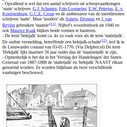
- Opvallend is wel dat een aantal schrijvers uit scheepvaartkringen
'statie' schrijven.
G.J. Schutten
,
Frits Loomeijer
,
E.W. Petrejus
,
E. v.
Konijnenburg
,
G.C.E. Crone
en de ambtenaren van de meetdiensten
schrijven 'statie'. Maar 'insiders' als
Sopers
,
Dessens
en
J. van
(11)
Beylen
gebruiken 'staatsie'
. Nijhof's woordenboek uit 1940 en
ook
Maurice Kaak
blijken beide vormen te hanteren.
- De term 'hektjalk' komt ca. 4x zo vaak voor als de term 'statietjalk'.
(12)
De oudste vermelding, betreffende een hektjalk-schuite
, trof ik in
de Leeuwarder courant van 03-01-1770. (Via Delpher.nl) De term
'Hektjalk' lijkt daarmee 56 jaar ouder dan de 'staatsietjalk' te zijn.
- Opmerkelijk is het dat in het 'Verslag der Handelingen' der Staten
Generaal van 1887-1888 de 'statietjalk' en 'hektjalk' NAAST elkaar
genoemd worden. Ze worden blijkbaar als twee verschillende
vaartuigen beschouwd.