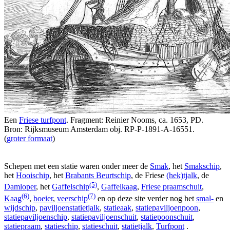
Een
Friese turfpont
. Fragment: Reinier Nooms, ca. 1653, PD.
Bron: Rijksmuseum Amsterdam obj. RP-P-1891-A-16551.
(
groter formaat
)
Schepen met een statie waren onder meer de
Smak
, het
Smakschip
,
het
Hooischip
, het
Brabants Beurtschip
, de Friese
(hek)tjalk
, de
(5)
Damloper
, het
Gaffelschip
,
Gaffelkaag
,
Friese praamschuit
,
(6)
(7)
Kaag
,
boeier
,
veerschip
en op deze site verder nog het
smal-
en
wijdschip
,
paviljoenstatietjalk
,
statieaak
,
statiepaviljoenpoon
,
statiepaviljoenschip
,
statiepaviljoenschuit
,
statiepoonschuit
,
statiepraam
,
statieschip
,
statieschuit
,
statietjalk
,
Turfpont
.