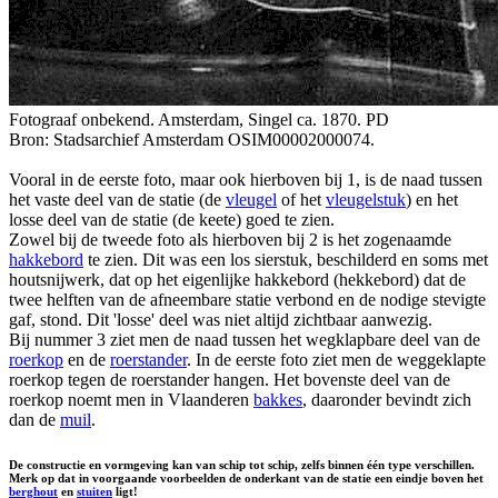
Fotograaf onbekend. Amsterdam, Singel ca. 1870. PD
Bron: Stadsarchief Amsterdam OSIM00002000074.
Vooral in de eerste foto, maar ook hierboven bij 1, is de naad tussen
het vaste deel van de statie (de
vleugel
of het
vleugelstuk
) en het
losse deel van de statie (de keete) goed te zien.
Zowel bij de tweede foto als hierboven bij 2 is het zogenaamde
hakkebord
te zien. Dit was een los sierstuk, beschilderd en soms met
houtsnijwerk, dat op het eigenlijke hakkebord (hekkebord) dat de
twee helften van de afneembare statie verbond en de nodige stevigte
gaf, stond. Dit 'losse' deel was niet altijd zichtbaar aanwezig.
Bij nummer 3 ziet men de naad tussen het wegklapbare deel van de
roerkop
en de
roerstander
. In de eerste foto ziet men de weggeklapte
roerkop tegen de roerstander hangen. Het bovenste deel van de
roerkop noemt men in Vlaanderen
bakkes
, daaronder bevindt zich
dan de
muil
.
De constructie en vormgeving kan van schip tot schip, zelfs binnen één type verschillen.
Merk op dat in voorgaande voorbeelden de onderkant van de statie een eindje boven het
berghout
en
stuiten
ligt!