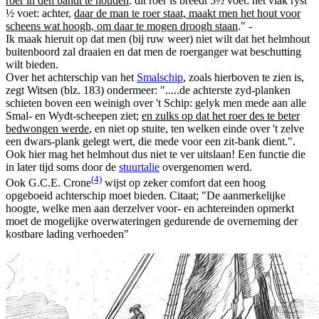
roer in den bandt te houden
: dit roer is breedt 5½ voet: het vlak ryst
½ voet: achter,
daar de man te roer staat, maakt men het hout voor
scheens wat hoogh, om daar te mogen droogh staan
." -
Ik maak hieruit op dat men (bij ruw weer) niet wilt dat het helmhout
buitenboord zal draaien en dat men de roerganger wat beschutting
wilt bieden.
Over het achterschip van het
Smalschip
, zoals hierboven te zien is,
zegt Witsen (blz. 183) ondermeer: ".....de achterste zyd-planken
schieten boven een weinigh over 't Schip: gelyk men mede aan alle
Smal- en Wydt-scheepen ziet;
en zulks op dat het roer des te beter
bedwongen werde
, en niet op stuite, ten welken einde over 't zelve
een dwars-plank gelegt wert, die mede voor een zit-bank dient.".
Ook hier mag het helmhout dus niet te ver uitslaan! Een functie die
in later tijd soms door de
stuurtalie
overgenomen werd.
(4)
Ook G.C.E. Crone
wijst op zeker comfort dat een hoog
opgeboeid achterschip moet bieden. Citaat; "De aanmerkelijke
hoogte, welke men aan derzelver voor- en achtereinden opmerkt
moet de mogelijke overwateringen gedurende de overneming der
kostbare lading verhoeden"