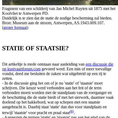
Fragment van een schilderij van Jan Michel Ruyten uit 1875 met het
Koolvliet te Antwerpen PD.
Duidelijk is te zien dat de statie de nodige bescherming zal bieden.
Bron: Museum aan de stroom, Antwerpen, AS.1943.009.107.
(
groter formaat
)
STATIE OF STAATSIE?
Dit artikeltje is mede ontstaan naar aanleiding van
een discussie die
op kustvaartforum.com
gevoerd werd. Een min of meer toevallige
vondst, deed me besluiten de zaken wat uitgebreid op een rij te
zetten.
- In de discussie ging het om of je nu 'statie' of 'staatsie' moet
schrijven. Die keuze werd verbonden aan het feit of de term
verbonden moest worden met de standplaats van de roerganger en
de beschutting die de statie biedt of met het sierwerk, daarmee vaak
doelend op het hakkebord, wat op schepen met een staatsie
aangebracht is. Daarbij staat 'statie' dan dus voor standplaats en
(8)
terwijl 'staatsie' voor pracht en praal staat
.
- Aangezien de termen 'statie' en 'staatsie' pas aan het eind van de