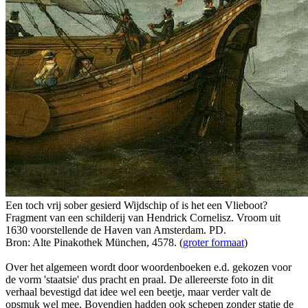
Een toch vrij sober gesierd Wijdschip of is het een Vlieboot?
Fragment van een schilderij van Hendrick Cornelisz. Vroom uit
1630 voorstellende de Haven van Amsterdam. PD.
Bron: Alte Pinakothek München, 4578. (
groter formaat
)
Over het algemeen wordt door woordenboeken e.d. gekozen voor
de vorm 'staatsie' dus pracht en praal. De allereerste foto in dit
verhaal bevestigd dat idee wel een beetje, maar verder valt de
opsmuk wel mee. Bovendien hadden ook schepen zonder statie de