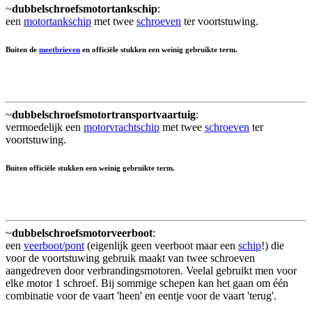
~
dubbelschroefsmotortankschip
:
een
motortankschip
met twee
schroeven
ter voortstuwing.
Buiten de
meetbrieven
en officiële stukken een weinig gebruikte term.
~
dubbelschroefsmotortransportvaartuig
:
vermoedelijk een
motorvrachtschip
met twee
schroeven
ter
voortstuwing.
Buiten officiële stukken een weinig gebruikte term.
~
dubbelschroefsmotorveerboot
:
een
veerboot/pont
(eigenlijk geen veerboot maar een
schip
!) die
voor de voortstuwing gebruik maakt van twee schroeven
aangedreven door verbrandingsmotoren. Veelal gebruikt men voor
elke motor 1 schroef. Bij sommige schepen kan het gaan om één
combinatie voor de vaart 'heen' en eentje voor de vaart 'terug'.