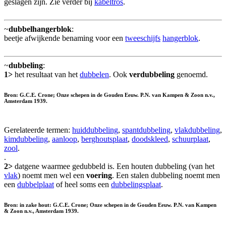
geslagen zijn. Zie verder bij
kabeltros
.
~
dubbelhangerblok
:
beetje afwijkende benaming voor een
tweeschijfs
hangerblok
.
~
dubbeling
:
1>
het resultaat van het
dubbelen
. Ook
verdubbeling
genoemd.
Bron: G.C.E. Crone; Onze schepen in de Gouden Eeuw. P.N. van Kampen & Zoon n.v.,
Amsterdam 1939.
Gerelateerde termen:
huiddubbeling
,
spantdubbeling
,
vlakdubbeling
,
kimdubbeling
,
aanloop
,
berghoutsplaat
,
doodskleed
,
schuurplaat
,
zool
.
.
2>
datgene waarmee gedubbeld is. Een houten dubbeling (van het
vlak
) noemt men wel een
voering
. Een stalen dubbeling noemt men
een
dubbelplaat
of heel soms een
dubbelingsplaat
.
Bron: in zake hout: G.C.E. Crone; Onze schepen in de Gouden Eeuw. P.N. van Kampen
& Zoon n.v., Amsterdam 1939.