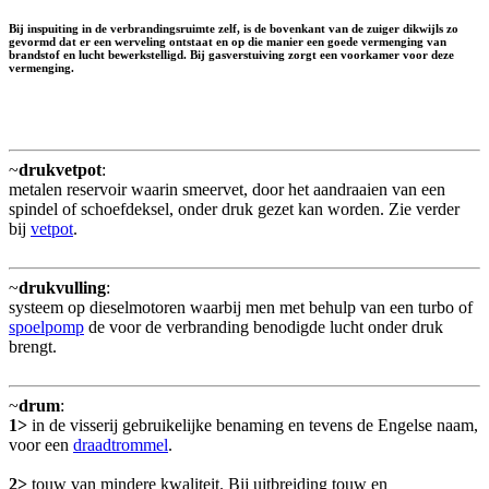
Bij inspuiting in de verbrandingsruimte zelf, is de bovenkant van de zuiger dikwijls zo
gevormd dat er een werveling ontstaat en op die manier een goede vermenging van
brandstof en lucht bewerkstelligd. Bij gasverstuiving zorgt een voorkamer voor deze
vermenging.
~
drukvetpot
:
metalen reservoir waarin smeervet, door het aandraaien van een
spindel of schoefdeksel, onder druk gezet kan worden. Zie verder
bij
vetpot
.
~
drukvulling
:
systeem op dieselmotoren waarbij men met behulp van een turbo of
spoelpomp
de voor de verbranding benodigde lucht onder druk
brengt.
~
drum
:
1>
in de visserij gebruikelijke benaming en tevens de Engelse naam,
voor een
draadtrommel
.
2>
touw van mindere kwaliteit. Bij uitbreiding touw en