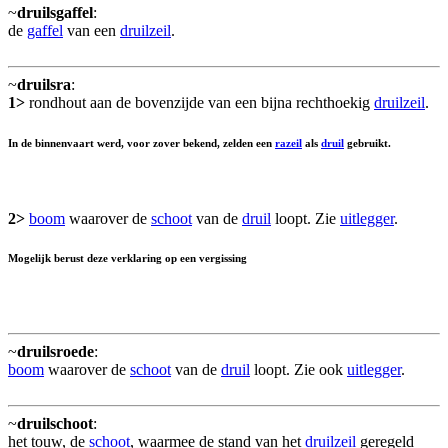
~
druilsgaffel
:
de
gaffel
van een
druilzeil
.
~
druilsra
:
1>
rondhout aan de bovenzijde van een bijna rechthoekig
druilzeil
.
In de binnenvaart werd, voor zover bekend, zelden een
razeil
als
druil
gebruikt.
2>
boom
waarover de
schoot
van de
druil
loopt. Zie
uitlegger
.
Mogelijk berust deze verklaring op een vergissing
~
druilsroede
:
boom
waarover de
schoot
van de
druil
loopt. Zie ook
uitlegger
.
~
druilschoot
:
het touw, de
schoot
, waarmee de stand van het
druilzeil
geregeld