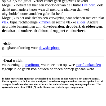
op 6 a 7,5 ton groot. Verder echter geen gegevens bekend.
Mogelijk betreft het hier een voorloper van de Duitse
Dreibord
, ook
denkt men andere types waarbij men drie planken dan wel
uitgeholde boomstamdelen gebruikt heeft.
Mogelijk is het ook slechts een verwijzing naar schepen met een plat
vlak
, bijna rechthoekige
kimmen
en rechte vlakke
zijdes
. Andere
gebruikte benamingen zijn:
dryeboerden
,
drobbert
,
drobbertgen
,
droubart
,
drouber
,
drubbort
,
druppert
en
druebert
.
~
dslb
:
gangbare afkorting voor
duwsleepboot
.
~
Dual watch
:
voorziening op
marifoons
waarmee men op twee
marifoonkanalen
tegelijk in de gaten kon houden of er een oproep gedaan werd.
In feite luistert het apparaat afwisselend op het ene en dan weer op het andere kanaal.
Zodra op één van de kanalen een signaal werd ontvangen werd er continu op dat kanaal
overgeschakeld en wist men niet of er op het andere kanaal nog een oproep kwam. Het
systeem is sinds circa 2000 (?) in de binnenvaart niet langer toegestaan.