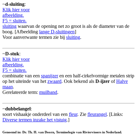
~
d-sluiting
:
Klik hier voor
afbeelding.
F5 = sluiten.
sluiting
waarvan de opening net zo groot is als de diameter van de
boog. [Afbeelding
lange D-sluitingen
]
Voor aanverwante termen zie bij
sluiting
.
~
D-stuk
:
Klik hier voor
afbeelding.
F5 = sluiten.
combinatie van een
spanijzer
en een half-cirkelvormige metalen strip
op het uiteinde van het
zwaard
. Ook bekend als
D-ijzer
of
Halve
maan
.
Gerelateerde term:
muilband
.
~
dubbelangel
:
soort vishaakje onderdeel van een
fleur
. Zie
fleurangel
. [Links:
Diverse termen inzake het vistuig
.]
Genoemd in: Dr. Th. H. van Doorn, Terminologie van Riviervissers in Nederland.