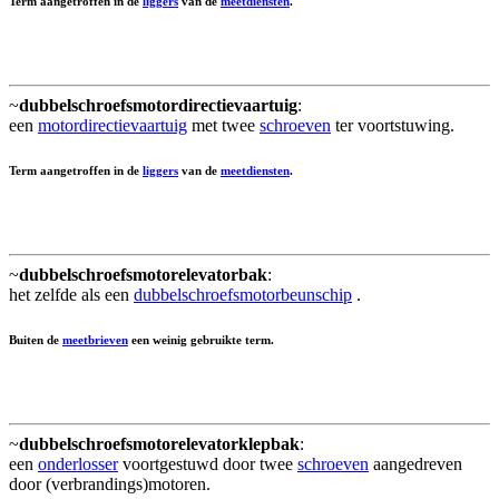
Term aangetroffen in de
liggers
van de
meetdiensten
.
~
dubbelschroefsmotordirectievaartuig
:
een
motordirectievaartuig
met twee
schroeven
ter voortstuwing.
Term aangetroffen in de
liggers
van de
meetdiensten
.
~
dubbelschroefsmotorelevatorbak
:
het zelfde als een
dubbelschroefsmotorbeunschip
.
Buiten de
meetbrieven
een weinig gebruikte term.
~
dubbelschroefsmotorelevatorklepbak
:
een
onderlosser
voortgestuwd door twee
schroeven
aangedreven
door (verbrandings)motoren.