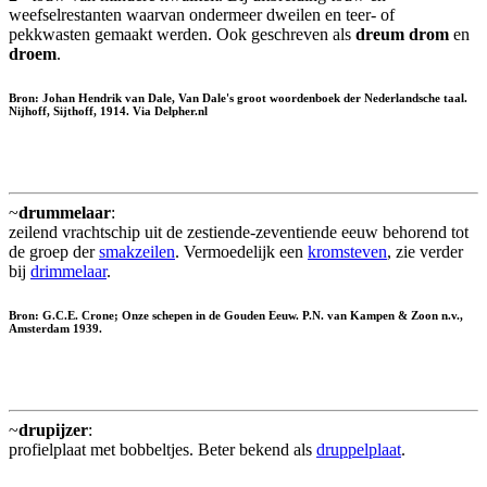
weefselrestanten waarvan ondermeer dweilen en teer- of
pekkwasten gemaakt werden. Ook geschreven als
dreum
drom
en
droem
.
Bron: Johan Hendrik van Dale, Van Dale's groot woordenboek der Nederlandsche taal.
Nijhoff, Sijthoff, 1914. Via Delpher.nl
~
drummelaar
:
zeilend vrachtschip uit de zestiende-zeventiende eeuw behorend tot
de groep der
smakzeilen
. Vermoedelijk een
kromsteven
, zie verder
bij
drimmelaar
.
Bron: G.C.E. Crone; Onze schepen in de Gouden Eeuw. P.N. van Kampen & Zoon n.v.,
Amsterdam 1939.
~
drupijzer
:
profielplaat met bobbeltjes. Beter bekend als
druppelplaat
.