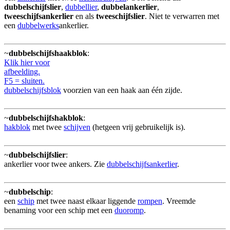
dubbelschijfslier
,
dubbellier
,
dubbelankerlier
,
tweeschijfsankerlier
en als
tweeschijfslier
. Niet te verwarren met
een
dubbelwerks
ankerlier.
~
dubbelschijfshaakblok
:
Klik hier voor
afbeelding.
F5 = sluiten.
dubbelschijfsblok
voorzien van een haak aan één zijde.
~
dubbelschijfshakblok
:
hakblok
met twee
schijven
(hetgeen vrij gebruikelijk is).
~
dubbelschijfslier
:
ankerlier voor twee ankers. Zie
dubbelschijfsankerlier
.
~
dubbelschip
:
een
schip
met twee naast elkaar liggende
rompen
. Vreemde
benaming voor een schip met een
duoromp
.