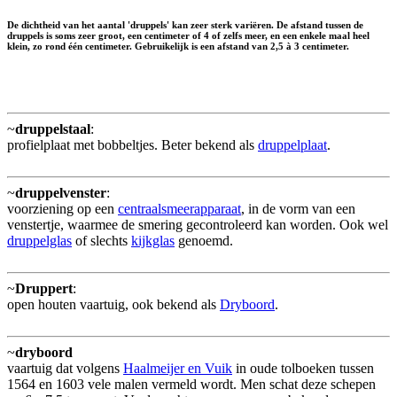
De dichtheid van het aantal 'druppels' kan zeer sterk variëren. De afstand tussen de
druppels is soms zeer groot, een centimeter of 4 of zelfs meer, en een enkele maal heel
klein, zo rond één centimeter. Gebruikelijk is een afstand van 2,5 à 3 centimeter.
~
druppelstaal
:
profielplaat met bobbeltjes. Beter bekend als
druppelplaat
.
~
druppelvenster
:
voorziening op een
centraalsmeerapparaat
, in de vorm van een
venstertje, waarmee de smering gecontroleerd kan worden. Ook wel
druppelglas
of slechts
kijkglas
genoemd.
~
Druppert
:
open houten vaartuig, ook bekend als
Dryboord
.
~
dryboord
vaartuig dat volgens
Haalmeijer en Vuik
in oude tolboeken tussen
1564 en 1603 vele malen vermeld wordt. Men schat deze schepen