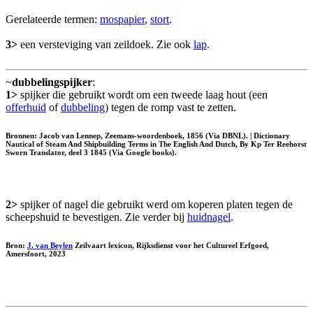
Gerelateerde termen:
mospapier
,
stort
.
3>
een versteviging van zeildoek. Zie ook
lap
.
~
dubbelingspijker
:
1>
spijker die gebruikt wordt om een tweede laag hout (een
offerhuid
of
dubbeling
) tegen de romp vast te zetten.
Bronnen: Jacob van Lennep, Zeemans-woordenboek, 1856 (Via DBNL). | Dictionary
Nautical of Steam And Shipbuilding Terms in The English And Dutch, By Kp Ter Reehorst
Sworn Translator, deel 3 1845 (Via Google books).
2>
spijker of nagel die gebruikt werd om koperen platen tegen de
scheepshuid te bevestigen. Zie verder bij
huidnagel
.
Bron:
J. van Beylen
Zeilvaart lexicon, Rijksdienst voor het Cultureel Erfgoed,
Amersfoort, 2023