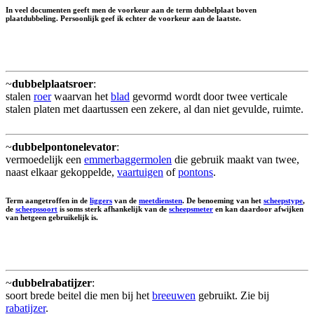
In veel documenten geeft men de voorkeur aan de term dubbelplaat boven
plaatdubbeling. Persoonlijk geef ik echter de voorkeur aan de laatste.
~
dubbelplaatsroer
:
stalen
roer
waarvan het
blad
gevormd wordt door twee verticale
stalen platen met daartussen een zekere, al dan niet gevulde, ruimte.
~
dubbelpontonelevator
:
vermoedelijk een
emmerbaggermolen
die gebruik maakt van twee,
naast elkaar gekoppelde,
vaartuigen
of
pontons
.
Term aangetroffen in de
liggers
van de
meetdiensten
. De benoeming van het
scheepstype
,
de
scheepssoort
is soms sterk afhankelijk van de
scheepsmeter
en kan daardoor afwijken
van hetgeen gebruikelijk is.
~
dubbelrabatijzer
:
soort brede beitel die men bij het
breeuwen
gebruikt. Zie bij
rabatijzer
.