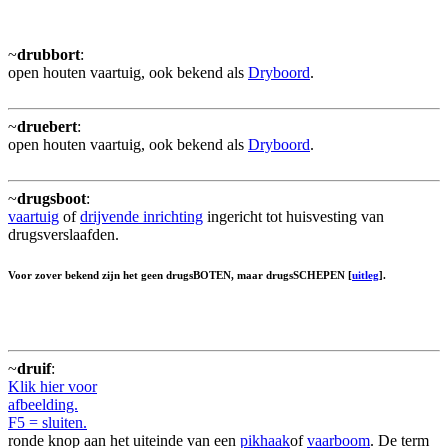
~
drubbort
:
open houten vaartuig, ook bekend als
Dryboord
.
~
druebert
:
open houten vaartuig, ook bekend als
Dryboord
.
~
drugsboot
:
vaartuig
of
drijvende inrichting
ingericht tot huisvesting van
drugsverslaafden.
Voor zover bekend zijn het geen drugsBOTEN, maar drugsSCHEPEN [
uitleg
].
~
druif
:
Klik hier voor
afbeelding.
F5 = sluiten.
ronde knop aan het uiteinde van een
pikhaak
of
vaarboom
. De term