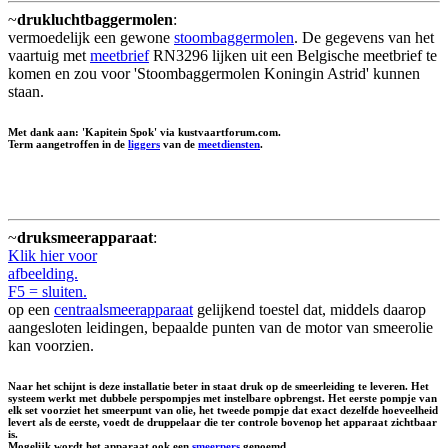
~
drukluchtbaggermolen
:
vermoedelijk een gewone
stoombaggermolen
. De gegevens van het
vaartuig met
meetbrief
RN3296 lijken uit een Belgische meetbrief te
komen en zou voor 'Stoombaggermolen Koningin Astrid' kunnen
staan.
Met dank aan: 'Kapitein Spok' via kustvaartforum.com.
Term aangetroffen in de
liggers
van de
meetdiensten
.
~
druksmeerapparaat
:
Klik hier voor
afbeelding.
F5 = sluiten.
op een
centraalsmeerapparaat
gelijkend toestel dat, middels daarop
aangesloten leidingen, bepaalde punten van de motor van smeerolie
kan voorzien.
Naar het schijnt is deze installatie beter in staat druk op de smeerleiding te leveren. Het
systeem werkt met dubbele perspompjes met instelbare opbrengst. Het eerste pompje van
elk set voorziet het smeerpunt van olie, het tweede pompje dat exact dezelfde hoeveelheid
levert als de eerste, voedt de druppelaar die ter controle bovenop het apparaat zichtbaar
is.
Mogelijk wordt het apparaat ook een
smeerpers
genoemd.