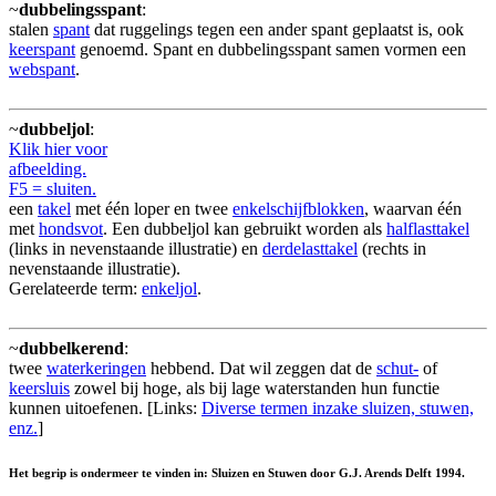
~
dubbelingsspant
:
stalen
spant
dat ruggelings tegen een ander spant geplaatst is, ook
keerspant
genoemd. Spant en dubbelingsspant samen vormen een
webspant
.
~
dubbeljol
:
Klik hier voor
afbeelding.
F5 = sluiten.
een
takel
met één loper en twee
enkelschijfblokken
, waarvan één
met
hondsvot
. Een dubbeljol kan gebruikt worden als
halflasttakel
(links in nevenstaande illustratie) en
derdelasttakel
(rechts in
nevenstaande illustratie).
Gerelateerde term:
enkeljol
.
~
dubbelkerend
:
twee
waterkeringen
hebbend. Dat wil zeggen dat de
schut-
of
keersluis
zowel bij hoge, als bij lage waterstanden hun functie
kunnen uitoefenen. [Links:
Diverse termen inzake sluizen, stuwen,
enz.
]
Het begrip is ondermeer te vinden in: Sluizen en Stuwen door G.J. Arends Delft 1994.