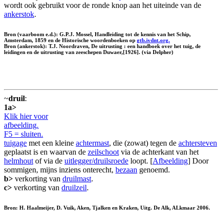
wordt ook gebruikt voor de ronde knop aan het uiteinde van de
ankerstok
.
Bron (vaarboom e.d.): G.P.J. Mossel, Handleiding tot de kennis van het Schip,
Amsterdam, 1859 en de Historische woordenboeken op
gtb.ivdnt.org.
Bron (ankerstok): T.J. Noordraven, De uitrusting : een handboek over het tuig, de
leidingen en de uitrusting van zeeschepen Duwaer,[1926]. (via Delpher)
~
druil
:
1a>
Klik hier voor
afbeelding.
F5 = sluiten.
tuigage
met een kleine
achtermast
, die (zowat) tegen de
achtersteven
geplaatst is en waarvan de
zeilschoot
via de achterkant van het
helmhout
of via de
uitlegger/druilsroede
loopt. [
Afbeelding
] Door
sommigen, mijns inziens onterecht,
bezaan
genoemd.
b>
verkorting van
druilmast
.
c>
verkorting van
druilzeil
.
Bron: H. Haalmeijer, D. Vuik, Aken, Tjalken en Kraken, Uitg. De Alk, ALkmaar 2006.