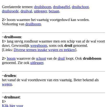
Gerelateerde termen:
druilsboom
,
druilsgaffel
,
druilschoot
,
druilsroede
,
druilval
,
uitlegger
,
bezaan
.
2>
boom waarmee het vaartuig voortgeduwd kan worden.
Verkorting van
druilboom
.
~
druilboom
:
1>
lang stevig rondhout waarmee men een schip van af de wal voort
duwt. Gewoonlijk
weegboom
, soms ook
druil
genoemd.
[Links:
Diverse termen inzake wegen en trekken
].
2>
boom
waarover de
schoot
van de
druil
loopt. Ook
druilsboom
genoemd. Zie ook
uitlegger
.
~
druilen
:
het vanaf de wal voortduwen van een vaartuig. Beter bekend als
wegen
.
~
druilmast
:
1>
Klik hier voor