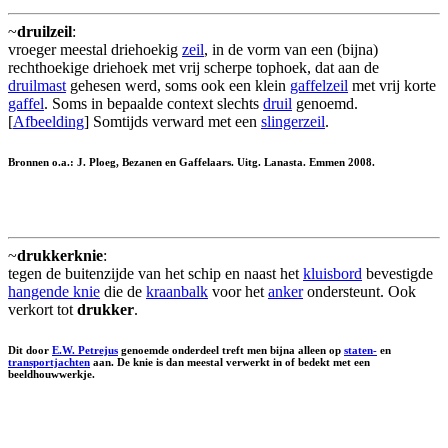
~
druilzeil
:
vroeger meestal driehoekig
zeil
, in de vorm van een (bijna)
rechthoekige driehoek met vrij scherpe tophoek, dat aan de
druilmast
gehesen werd, soms ook een klein
gaffelzeil
met vrij korte
gaffel
. Soms in bepaalde context slechts
druil
genoemd.
[
Afbeelding
] Somtijds verward met een
slingerzeil
.
Bronnen o.a.: J. Ploeg, Bezanen en Gaffelaars. Uitg. Lanasta. Emmen 2008.
~
drukkerknie
:
tegen de buitenzijde van het schip en naast het
kluisbord
bevestigde
hangende knie
die de
kraanbalk
voor het
anker
ondersteunt. Ook
verkort tot
drukker
.
Dit door
E.W. Petrejus
genoemde onderdeel treft men bijna alleen op
staten-
en
transportjachten
aan. De knie is dan meestal verwerkt in of bedekt met een
beeldhouwwerkje.