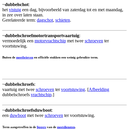
~
dubbelschot
:
het
vistuig
een dag, bijvoorbeeld van zaterdag tot en met maandag,
in zee over laten staan.
Gerelateerde term:
dagschot
,
schieten
.
~
dubbelschroefmotortransportvaartuig
:
vermoedelijk een
motorvrachtschip
met twee
schroeven
ter
voortstuwing.
Buiten de
meetbrieven
en officiële stukken een weinig gebruikte term.
~
dubbelschroefs
:
vaartuig met twee
schroeven
ter
voortstuwing
. [
Afbeelding
dubbelschroefs
vrachtschip
.]
~
dubbelschroefsduwboot
:
een
duwboot
met twee
schroeven
ter voortstuwing.
Term aangetroffen in de
liggers
van de
meetdiensten
.