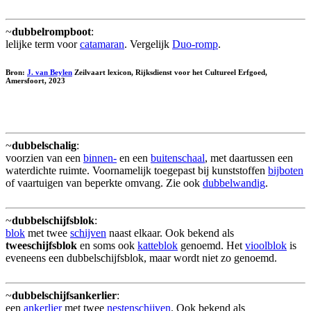
~
dubbelrompboot
:
lelijke term voor
catamaran
. Vergelijk
Duo-romp
.
Bron:
J. van Beylen
Zeilvaart lexicon, Rijksdienst voor het Cultureel Erfgoed,
Amersfoort, 2023
~
dubbelschalig
:
voorzien van een
binnen-
en een
buitenschaal
, met daartussen een
waterdichte ruimte. Voornamelijk toegepast bij kunststoffen
bijboten
of vaartuigen van beperkte omvang. Zie ook
dubbelwandig
.
~
dubbelschijfsblok
:
blok
met twee
schijven
naast elkaar. Ook bekend als
tweeschijfsblok
en soms ook
katteblok
genoemd. Het
vioolblok
is
eveneens een dubbelschijfsblok, maar wordt niet zo genoemd.
~
dubbelschijfsankerlier
:
een
ankerlier
met twee
nestenschijven
. Ook bekend als