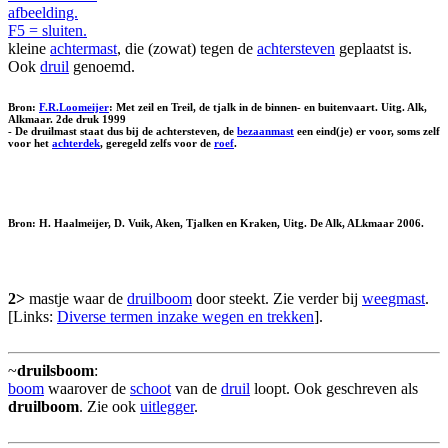
afbeelding.
F5 = sluiten.
kleine
achtermast
, die (zowat) tegen de
achtersteven
geplaatst is.
Ook
druil
genoemd.
Bron:
F.R.Loomeijer
: Met zeil en Treil, de tjalk in de binnen- en buitenvaart. Uitg. Alk,
Alkmaar. 2de druk 1999
- De druilmast staat dus bij de achtersteven, de
bezaanmast
een eind(je) er voor, soms zelf
voor het
achterdek
, geregeld zelfs voor de
roef
.
Bron: H. Haalmeijer, D. Vuik, Aken, Tjalken en Kraken, Uitg. De Alk, ALkmaar 2006.
2>
mastje waar de
druilboom
door steekt. Zie verder bij
weegmast
.
[Links:
Diverse termen inzake wegen en trekken
].
~
druilsboom
:
boom
waarover de
schoot
van de
druil
loopt. Ook geschreven als
druilboom
. Zie ook
uitlegger
.