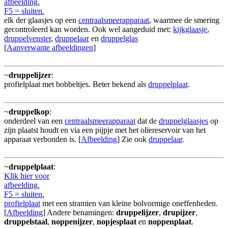
afbeelding.
F5 = sluiten.
elk der glaasjes op een
centraalsmeerapparaat
, waarmee de smering
gecontroleerd kan worden. Ook wel aangeduid met:
kijkglaasje
,
druppelvenster
,
druppelaar
en
druppelglas
[
Aanverwante afbeeldingen
]
~
druppelijzer
:
profielplaat met bobbeltjes. Beter bekend als
druppelplaat
.
~
druppelkop
:
onderdeel van een
centraalsmeerapparaat
dat de
druppelglaasjes
op
zijn plaatst houdt en via een pijpje met het oliereservoir van het
apparaat verbonden is. [
Afbeelding
] Zie ook
druppelaar
.
~
druppelplaat
:
Klik hier voor
afbeelding.
F5 = sluiten.
profielplaat
met een stramien van kleine bolvormige oneffenheden.
[
Afbeelding
] Andere benamingen:
druppelijzer
,
drupijzer
,
druppelstaal
,
noppenijzer
,
nopjesplaat
en
noppenplaat
.