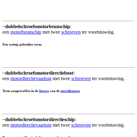
~
dubbelschroefsmotorbeunschip
:
een
motorbeunschip
met twee
schroeven
ter voortstuwing.
Een weinig gebruikte term.
~
dubbelschroefsmotordirectieboot
:
een
motordirectievaartuig
met twee
schroeven
ter voortstuwing.
Term aangetroffen in de
liggers
van de
meetdiensten
.
~
dubbelschroefsmotordirectieschip
:
een
motordirectievaartuig
met twee
schroeven
ter voortstuwing.