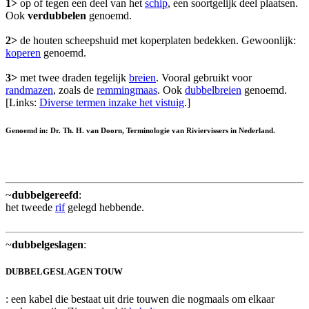
1>
op of tegen een deel van het
schip
, een soortgelijk deel plaatsen.
Ook
verdubbelen
genoemd.
2>
de houten scheepshuid met koperplaten bedekken. Gewoonlijk:
koperen
genoemd.
3>
met twee draden tegelijk
breien
. Vooral gebruikt voor
randmazen
, zoals de
remmingmaas
. Ook
dubbelbreien
genoemd.
[Links:
Diverse termen inzake het vistuig
.]
Genoemd in: Dr. Th. H. van Doorn, Terminologie van Riviervissers in Nederland.
~
dubbelgereefd
:
het tweede
rif
gelegd hebbende.
~
dubbelgeslagen
:
DUBBELGESLAGEN TOUW
: een kabel die bestaat uit drie touwen die nogmaals om elkaar