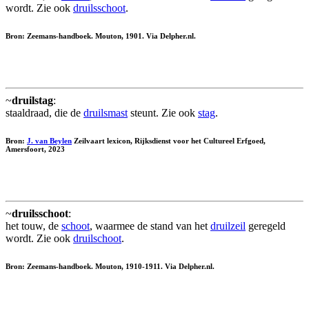
wordt. Zie ook
druilsschoot
.
Bron: Zeemans-handboek. Mouton, 1901. Via Delpher.nl.
~
druilstag
:
staaldraad, die de
druilsmast
steunt. Zie ook
stag
.
Bron:
J. van Beylen
Zeilvaart lexicon, Rijksdienst voor het Cultureel Erfgoed,
Amersfoort, 2023
~
druilsschoot
:
het touw, de
schoot
, waarmee de stand van het
druilzeil
geregeld
wordt. Zie ook
druilschoot
.
Bron: Zeemans-handboek. Mouton, 1910-1911. Via Delpher.nl.