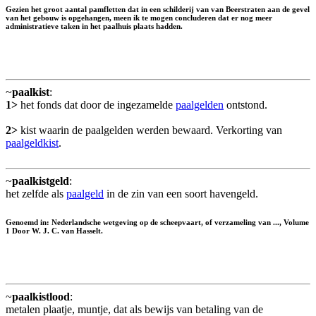
Gezien het groot aantal pamfletten dat in een schilderij van van Beerstraten aan de gevel
van het gebouw is opgehangen, meen ik te mogen concluderen dat er nog meer
administratieve taken in het paalhuis plaats hadden.
~
paalkist
:
1>
het fonds dat door de ingezamelde
paalgelden
ontstond.
2>
kist waarin de paalgelden werden bewaard. Verkorting van
paalgeldkist
.
~
paalkistgeld
:
het zelfde als
paalgeld
in de zin van een soort havengeld.
Genoemd in: Nederlandsche wetgeving op de scheepvaart, of verzameling van ..., Volume
1 Door W. J. C. van Hasselt.
~
paalkistlood
:
metalen plaatje, muntje, dat als bewijs van betaling van de