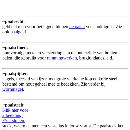
~
paalrecht
:
geld dat men voor het liggen binnen
de palen
verschuldigd is. Zie
ook
paalgeld
.
~
paalschoen
:
puntvormige metalen versterking aan de onderzijde van houten
palen, die gebruikt voor
remmingwerken
, brugfundaties, e.d.
~
paalspijker
:
nagels, meestal van ijzer, met grote vierkante kop en korte steel
bestemd om hout geheel mee te bedekken. Zie verder bij
wormnagel
.
~
paalsteek
:
Klik hier voor
afbeelding.
F5 = sluiten.
steek
, waarmee men een vaste lus in touw vormt. De paalsteek kent