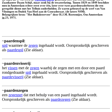
Zaankanter Daam Schijf, maar zonk bij de tewaterlating. Tussen 1829 en 1849 beschikte
men in Amsterdam echter eerst over één, later over twee paardenraderboten die een
geregelde dienst met het Tolhuis onderhielden. Ze waren gebouwd op de werf van Van
Vlissingen en Dudok Van Heel aan de Conradstraat. (de latere NSM).
Belangrijkste bron: "Het Buiksloterveer" door H.J.M. Roetemijer, Ons Amsterdam
jg.23, 1971.
~
paardenspil
:
spil
waarmee de
zegen
ingehaald wordt. Oorspronkelijk geschreven
als
paardespil
(Zie aldaar).
~
paardenvisserij
:
het
vissen
met de
zegen
waarbij de zegen met een door een paard
rondgedraaide
spil
ingehaald wordt. Oorspronkelijk geschreven als
paardevisserij
(Zie aldaar).
~
paardenzegen
een
zegennet
dat met behulp van een paard ingehaald wordt.
Oorspronkelijk geschreven als
paardezegen
(Zie aldaar).