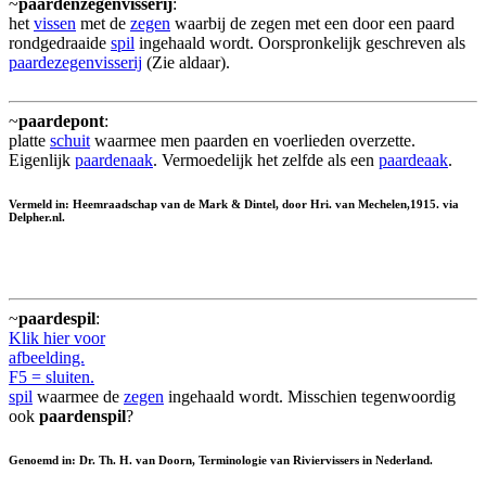
~
paardenzegenvisserij
:
het
vissen
met de
zegen
waarbij de zegen met een door een paard
rondgedraaide
spil
ingehaald wordt. Oorspronkelijk geschreven als
paardezegenvisserij
(Zie aldaar).
~
paardepont
:
platte
schuit
waarmee men paarden en voerlieden overzette.
Eigenlijk
paardenaak
. Vermoedelijk het zelfde als een
paardeaak
.
Vermeld in: Heemraadschap van de Mark & Dintel, door Hri. van Mechelen,1915. via
Delpher.nl.
~
paardespil
:
Klik hier voor
afbeelding.
F5 = sluiten.
spil
waarmee de
zegen
ingehaald wordt. Misschien tegenwoordig
ook
paardenspil
?
Genoemd in: Dr. Th. H. van Doorn, Terminologie van Riviervissers in Nederland.