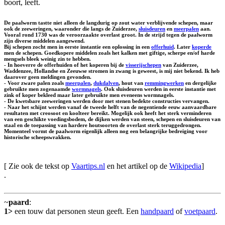
boort, leeft.
De paalworm tastte niet alleen de langdurig op zout water verblijvende schepen, maar
ook de zeeweringen, waaronder die langs de Zuiderzee,
sluisdeuren
en
meerpalen
aan.
Vooral rond 1730 was de veroorzaakte overlast groot. In de strijd tegen de paalworm
zijn diverse middelen aangewend.
Bij schepen zocht men in eerste instantie een oplossing in een
offerhuid
. Later
koperde
men de schepen. Goedkopere middelen zoals het kalken met giftige, scherpe en/of harde
mengsels bleek weinig zin te hebben.
- In hoeverre de offerhuiden of het koperen bij de
visserijschepen
van Zuiderzee,
Waddenzee, Hollandse en Zeeuwse stromen in zwang is geweest, is mij niet bekend. Ik heb
daarover geen meldingen gevonden.
- Voor zware palen zoals
meerpalen
,
dukdalven
, hout van
remmingwerken
en dergelijke
gebruikte men zogenaamde
wormnagels
. Ook sluisdeuren werden in eerste instantie met
zink of koper bekleed maar later gebruikte men eveneens wormnagels.
- De kwetsbare zeeweringen werden door met stenen bedekte constructies vervangen.
- Naar het schijnt werden vanaf de tweede helft van de negentiende eeuw aanvaardbare
resultaten met creosoot en koolteer bereikt. Mogelijk ook heeft het sterk verminderen
van een geschikte voedingsbodem, de dijken werden van steen, schepen en sluisdeuren van
staal en de toepassing van hardere houtsoorten de overlast sterk teruggedrongen.
Momenteel vormt de paalworm eigenlijk alleen nog een belangrijke bedreiging voor
historische scheepswrakken.
[ Zie ook de tekst op
Vaartips.nl
en het artikel op de
Wikipedia
]
.
~
paard
:
1>
een touw dat personen steun geeft. Een
handpaard
of
voetpaard
.