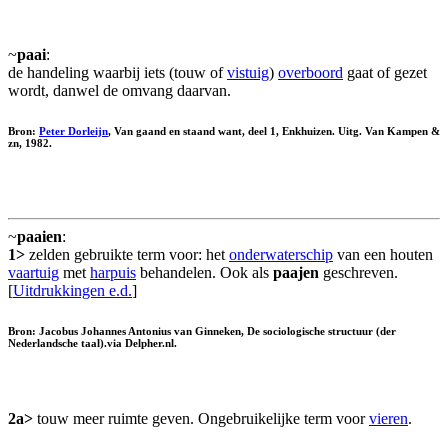
~
paai
:
de handeling waarbij iets (touw of
vistuig
)
overboord
gaat of gezet
wordt, danwel de omvang daarvan.
Bron:
Peter Dorleijn
, Van gaand en staand want, deel 1, Enkhuizen. Uitg. Van Kampen &
zn, 1982.
~
paaien
:
1>
zelden gebruikte term voor: het
onderwaterschip
van een houten
vaartuig
met
harpuis
behandelen. Ook als
paajen
geschreven.
[
Uitdrukkingen e.d.
]
Bron: Jacobus Johannes Antonius van Ginneken, De sociologische structuur (der
Nederlandsche taal).via Delpher.nl.
2a>
touw meer ruimte geven. Ongebruikelijke term voor
vieren
.