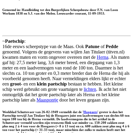
Genoemd in: Handleiding tot den Burgerlijken Scheepsbouw door F.N. van Loon
Workum 1838 en S.J. van der Molen. Leeuwarder courant, 11-09-1953.
~
Paetschip
:
16de eeuws scheepstype van de Maas. Ook
Patune
of
Pedde
genoemd. Volgens de gegevens van wijlen Jan Titulaer (titven.nl)
kwamen maten en vorm ongeveer overeen met de
Herna
. Als maten
gaf hij: 27,5 meter lang, 3,6 meter breed, een diepgang van 1,3
meter en een laadvermogen van rond de 100 ton. Daarmee is het
slechts ca. 10 ton groter en 0,3 meter breder dan de Herna die hij als
voorbeeld genomen heeft. Naar vermeldingen elders lijkt er echter
een
groot-
en een
klein paetschip
bestaan te hebben. Het kleine
schip werd gebruikt om grote vaartuigen te
lichten
. Ik acht het niet
onmogelijk dat het grote paetschip later als Herna en het kleine
paetschip later als
Maaspontje
door het leven gegaan zijn.
Weekblad Schuttevaer van 26-02-1949 vermeldt dat de '
Hoogaers
' groter is dan het
Paetschip terwijl Jan Titulaer bij de Hoogaers juist een laadvermogen van slechts 60 ton
tegen 100 ton bij de Herna vermeldt. De laadvermogens die in het artikel in de
Schuttevaer vermeld worden zijn trouwens flink wat minder ca. 150-200 zakken zout
plus nog 2 à 4 ton voor de Hoogaers (= 8 à 13 ton) en ca. 600 zakken zout plus nog 4 à 6
ton voor het paetschip (= 31-33 ton), maar misschien dat zulks te maken heeft met het