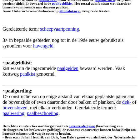
werden (tijdelijk) bewaard in de
paal(geld)kist
. Het totaal aan fondsen wat daardoor
binnen kwam noemde men daarom
paalkist
.
Bron: Historische woordenboeken op
gtb.ivdnt.org.
, verspreide teksten.
Gerelateerde term:
scheepvaartpenning
.
3>
in bepaalde gebieden nog tot in de 19de eeuw gebruikt als
synoniem voor
havengeld
.
~
paalgeldkist
:
kist waarin de ingezamelde
paalgelden
bewaard werden. Vaak
kortweg
paalkist
genoemd.
~
paalgording
:
1>
constructie van op enige afstand van elkaar geplaatste palen aan
de bovenzijde of even daaronder door balken of planken, de
dek-
of
bovensloven
, met elkaar verbonden. Gerelateerde termen:
paalwering
,
paalbeschoeiing
.
De lichtste constructies worden gebruikt als
oeververdediging
(bescherming van
rietkragen en het breken van golfslag); de zwaarste constructies kunnen bedoeld zijn om
liggende schepen vrij van de oever te houden.
- Bron o.a.: Johan Hendrik van Dale, Van Dale's groot woordenboek der Nederlandsche