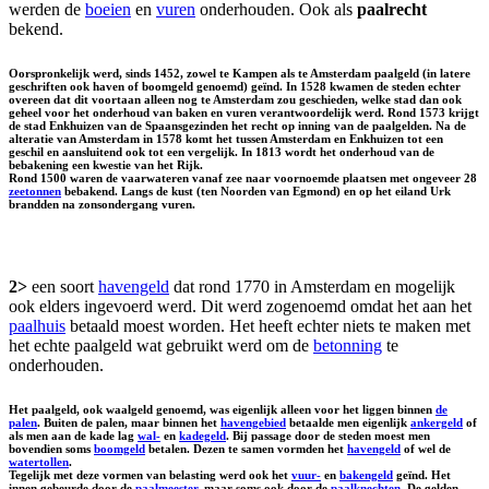
werden de
boeien
en
vuren
onderhouden. Ook als
paalrecht
bekend.
Oorspronkelijk werd, sinds 1452, zowel te Kampen als te Amsterdam paalgeld (in latere
geschriften ook haven of boomgeld genoemd) geïnd. In 1528 kwamen de steden echter
overeen dat dit voortaan alleen nog te Amsterdam zou geschieden, welke stad dan ook
geheel voor het onderhoud van baken en vuren verantwoordelijk werd. Rond 1573 krijgt
de stad Enkhuizen van de Spaansgezinden het recht op inning van de paalgelden. Na de
alteratie van Amsterdam in 1578 komt het tussen Amsterdam en Enkhuizen tot een
geschil en aansluitend ook tot een vergelijk. In 1813 wordt het onderhoud van de
bebakening een kwestie van het Rijk.
Rond 1500 waren de vaarwateren vanaf zee naar voornoemde plaatsen met ongeveer 28
zeetonnen
bebakend. Langs de kust (ten Noorden van Egmond) en op het eiland Urk
brandden na zonsondergang vuren.
2>
een soort
havengeld
dat rond 1770 in Amsterdam en mogelijk
ook elders ingevoerd werd. Dit werd zogenoemd omdat het aan het
paalhuis
betaald moest worden. Het heeft echter niets te maken met
het echte paalgeld wat gebruikt werd om de
betonning
te
onderhouden.
Het paalgeld, ook
waalgeld
genoemd, was eigenlijk alleen voor het liggen binnen
de
palen
. Buiten de palen, maar binnen het
havengebied
betaalde men eigenlijk
ankergeld
of
als men aan de kade lag
wal-
en
kadegeld
. Bij passage door de steden moest men
bovendien soms
boomgeld
betalen. Dezen te samen vormden het
havengeld
of wel de
watertollen
.
Tegelijk met deze vormen van belasting werd ook het
vuur-
en
bakengeld
geïnd. Het
innen gebeurde door de
paalmeester
, maar soms ook door de
paalknechten
. De gelden