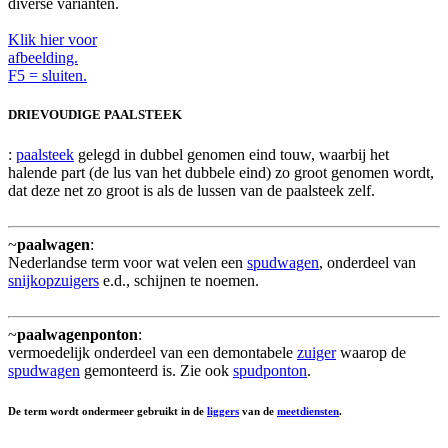
diverse varianten.
Klik hier voor
afbeelding.
F5 = sluiten.
DRIEVOUDIGE PAALSTEEK
:
paalsteek
gelegd in dubbel genomen eind touw, waarbij het
halende part (de lus van het dubbele eind) zo groot genomen wordt,
dat deze net zo groot is als de lussen van de paalsteek zelf.
~
paalwagen
:
Nederlandse term voor wat velen een
spudwagen
, onderdeel van
snijkopzuigers
e.d., schijnen te noemen.
~
paalwagenponton
:
vermoedelijk onderdeel van een demontabele
zuiger
waarop de
spudwagen
gemonteerd is. Zie ook
spudponton
.
De term wordt ondermeer gebruikt in de
liggers
van de
meetdiensten
.