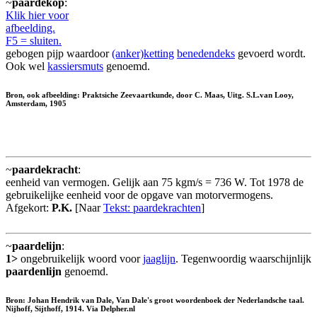
~
paardekop
:
Klik hier voor
afbeelding.
F5 = sluiten.
gebogen pijp waardoor
(anker)ketting
benedendeks
gevoerd wordt.
Ook wel
kassiersmuts
genoemd.
Bron, ook afbeelding: Praktsiche Zeevaartkunde, door C. Maas, Uitg. S.L.van Looy,
Amsterdam, 1905
~
paardekracht
:
eenheid van vermogen. Gelijk aan 75 kgm/s = 736 W. Tot 1978 de
gebruikelijke eenheid voor de opgave van motorvermogens.
Afgekort:
P.K.
[Naar
Tekst: paardekrachten
]
~
paardelijn
:
1>
ongebruikelijk woord voor
jaaglijn
. Tegenwoordig waarschijnlijk
paardenlijn
genoemd.
Bron: Johan Hendrik van Dale, Van Dale's groot woordenboek der Nederlandsche taal.
Nijhoff, Sijthoff, 1914. Via Delpher.nl