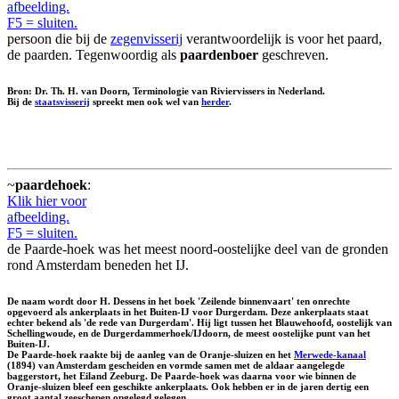
afbeelding.
F5 = sluiten.
persoon die bij de
zegenvisserij
verantwoordelijk is voor het paard,
de paarden. Tegenwoordig als
paardenboer
geschreven.
Bron: Dr. Th. H. van Doorn, Terminologie van Riviervissers in Nederland.
Bij de
staatsvisserij
spreekt men ook wel van
herder
.
~
paardehoek
:
Klik hier voor
afbeelding.
F5 = sluiten.
de Paarde-hoek was het meest noord-oostelijke deel van de gronden
rond Amsterdam beneden het IJ.
De naam wordt door H. Dessens in het boek 'Zeilende binnenvaart' ten onrechte
opgevoerd als ankerplaats in het Buiten-IJ voor Durgerdam. Deze ankerplaats staat
echter bekend als 'de rede van Durgerdam'. Hij ligt tussen het Blauwehoofd, oostelijk van
Schellingwoude, en de Durgerdammerhoek/IJdoorn, de meest oostelijke punt van het
Buiten-IJ.
De Paarde-hoek raakte bij de aanleg van de Oranje-sluizen en het
Merwede-kanaal
(1894) van Amsterdam gescheiden en vormde samen met de aldaar aangelegde
baggerstort, het Eiland Zeeburg. De Paarde-hoek was daarna voor wie binnen de
Oranje-sluizen bleef een geschikte ankerplaats. Ook hebben er in de jaren dertig een
groot aantal zeeschepen opgelegd gelegen.