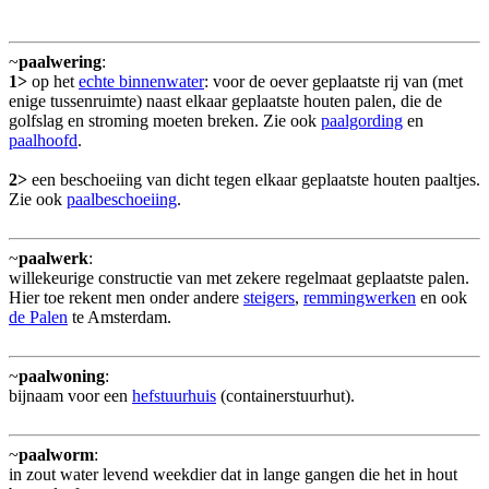
~
paalwering
:
1>
op het
echte binnenwater
: voor de oever geplaatste rij van (met
enige tussenruimte) naast elkaar geplaatste houten palen, die de
golfslag en stroming moeten breken. Zie ook
paalgording
en
paalhoofd
.
2>
een beschoeiing van dicht tegen elkaar geplaatste houten paaltjes.
Zie ook
paalbeschoeiing
.
~
paalwerk
:
willekeurige constructie van met zekere regelmaat geplaatste palen.
Hier toe rekent men onder andere
steigers
,
remmingwerken
en ook
de Palen
te Amsterdam.
~
paalwoning
:
bijnaam voor een
hefstuurhuis
(containerstuurhut).
~
paalworm
:
in zout water levend weekdier dat in lange gangen die het in hout