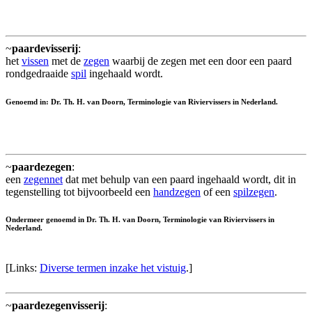
~
paardevisserij
:
het
vissen
met de
zegen
waarbij de zegen met een door een paard
rondgedraaide
spil
ingehaald wordt.
Genoemd in: Dr. Th. H. van Doorn, Terminologie van Riviervissers in Nederland.
~
paardezegen
:
een
zegennet
dat met behulp van een paard ingehaald wordt, dit in
tegenstelling tot bijvoorbeeld een
handzegen
of een
spilzegen
.
Ondermeer genoemd in Dr. Th. H. van Doorn, Terminologie van Riviervissers in
Nederland.
[Links:
Diverse termen inzake het vistuig
.]
~
paardezegenvisserij
: