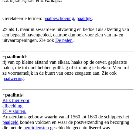
taal. Nijhoff, Sijthoff, 1914. Via Delpher
Gerelateerde termen:
paalbeschoeiing
,
paaldijk
.
2>
als 1, maar in zwaardere uitvoering en bedoelt als afzetting van
een bepaald havengebied, daartoe dan ook voor zien van in- en
uitvaartopeningen. Zie ook
De palen
.
~
paalhoofd
:
rij van op kleine afstand van elkaar, haaks op de oever, geplaatste
palen, die tot doel hebben golfslag of stroming te breken. Men trof
ze voornamelijk in de buurt van onze zeegaten aan. Zie ook
paalwering
.
~
paalhuis
:
Klik hier voor
afbeelding.
F5 = sluiten.
Amsterdams gebouw waarin vanaf 1560 tot 1680 de schippers het
paalgeld
konden voldoen en waar de postverzending en bezorging
die met de
beurtdiensten
geschiedde gecentraliseerd was.