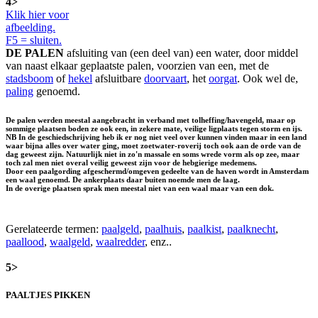
4>
Klik hier voor
afbeelding.
F5 = sluiten.
DE PALEN
afsluiting van (een deel van) een water, door middel
van naast elkaar geplaatste palen, voorzien van een, met de
stadsboom
of
hekel
afsluitbare
doorvaart
, het
oorgat
. Ook wel de,
paling
genoemd.
De palen werden meestal aangebracht in verband met tolheffing/havengeld, maar op
sommige plaatsen boden ze ook een, in zekere mate, veilige ligplaats tegen storm en ijs.
NB In de geschiedschrijving heb ik er nog niet veel over kunnen vinden maar in een land
waar bijna alles over water ging, moet zoetwater-roverij toch ook aan de orde van de
dag geweest zijn. Natuurlijk niet in zo'n massale en soms wrede vorm als op zee, maar
toch zal men niet overal veilig geweest zijn voor de hebgierige medemens.
Door een paalgording afgeschermd/omgeven gedeelte van de haven wordt in Amsterdam
een
waal
genoemd. De ankerplaats daar buiten noemde men
de laag
.
In de overige plaatsen sprak men meestal niet van een waal maar van een
dok
.
Gerelateerde termen:
paalgeld
,
paalhuis
,
paalkist
,
paalknecht
,
paallood
,
waalgeld
,
waalredder
, enz..
5>
PAALTJES PIKKEN