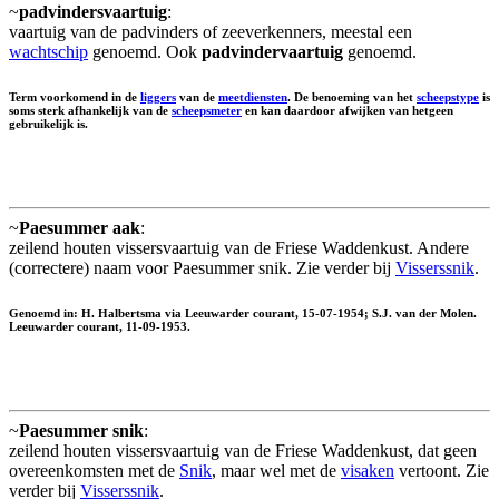
~
padvindersvaartuig
:
vaartuig van de padvinders of zeeverkenners, meestal een
wachtschip
genoemd. Ook
padvindervaartuig
genoemd.
Term voorkomend in de
liggers
van de
meetdiensten
. De benoeming van het
scheepstype
is
soms sterk afhankelijk van de
scheepsmeter
en kan daardoor afwijken van hetgeen
gebruikelijk is.
~
Paesummer aak
:
zeilend houten vissersvaartuig van de Friese Waddenkust. Andere
(correctere) naam voor Paesummer snik. Zie verder bij
Visserssnik
.
Genoemd in: H. Halbertsma via Leeuwarder courant, 15-07-1954; S.J. van der Molen.
Leeuwarder courant, 11-09-1953.
~
Paesummer snik
:
zeilend houten vissersvaartuig van de Friese Waddenkust, dat geen
overeenkomsten met de
Snik
, maar wel met de
visaken
vertoont. Zie
verder bij
Visserssnik
.