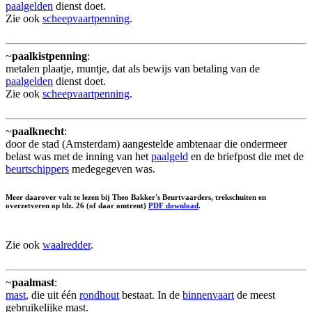
paalgelden
dienst doet.
Zie ook
scheepvaartpenning
.
~
paalkistpenning
:
metalen plaatje, muntje, dat als bewijs van betaling van de
paalgelden
dienst doet.
Zie ook
scheepvaartpenning
.
~
paalknecht
:
door de stad (Amsterdam) aangestelde ambtenaar die ondermeer
belast was met de inning van het
paalgeld
en de briefpost die met de
beurtschippers
medegegeven was.
Meer daarover valt te lezen bij Theo Bakker's Beurtvaarders, trekschuiten en
overzetveren op blz. 26 (of daar omtrent)
PDF download
.
Zie ook
waalredder
.
~
paalmast
:
mast
, die uit één
rondhout
bestaat. In de
binnenvaart
de meest
gebruikelijke mast.