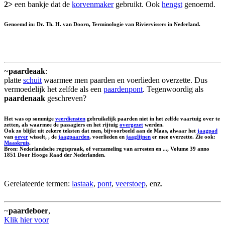
2>
een bankje dat de
korvenmaker
gebruikt. Ook
hengst
genoemd.
Genoemd in: Dr. Th. H. van Doorn, Terminologie van Riviervissers in Nederland.
~
paardeaak
:
platte
schuit
waarmee men paarden en voerlieden overzette. Dus
vermoedelijk het zelfde als een
paardenpont
. Tegenwoordig als
paardenaak
geschreven?
Het was op sommige
veerdiensten
gebruikelijk paarden niet in het zelfde vaartuig over te
zetten, als waarmee de passagiers en het rijtuig
overgezet
werden.
Ook zo blijkt uit zekere teksten dat men, bijvoorbeeld aan de Maas, alwaar het
jaagpad
van
oever
wisselt, , de
jaagpaarden
, voerlieden en
jaaglijnen
er mee overzette. Zie ook:
Maaskruis
.
Bron: Nederlandsche regtspraak, of verzameling van arresten en ..., Volume 39 anno
1851 Door Hooge Raad der Nederlanden.
Gerelateerde termen:
lastaak
,
pont
,
veerstoep
, enz.
~
paardeboer
,
Klik hier voor