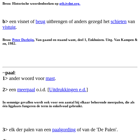
Bron: Historische woordenboeken op
gtb.ivdnt.org.
b>
een visnet of
beug
uitbrengen of anders gezegd het
schieten
van
vistuig
.
Bron:
Peter Dorleijn
, Van gaand en staand want, deel 1, Enkhuizen. Uitg. Van Kampen &
zn, 1982.
~
paal
:
1>
ander woord voor
mast
.
2>
een
meerpaal
o.i.d. [
Uitdrukkingen e.d.
]
In sommige gevallen wordt ook voor een aantal bij elkaar behorende meerpalen, die als
één ligplaats fungeren de term in enkelvoud gebruikt.
3>
elk der palen van een
paalgording
of van de 'De Palen'.