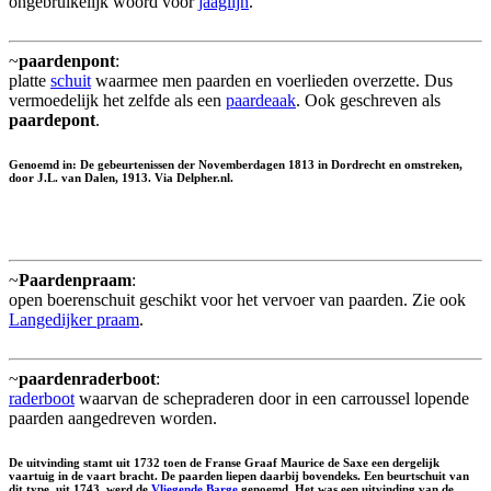
ongebruikelijk woord voor
jaaglijn
.
~
paardenpont
:
platte
schuit
waarmee men paarden en voerlieden overzette. Dus
vermoedelijk het zelfde als een
paardeaak
. Ook geschreven als
paardepont
.
Genoemd in: De gebeurtenissen der Novemberdagen 1813 in Dordrecht en omstreken,
door J.L. van Dalen, 1913. Via Delpher.nl.
~
Paardenpraam
:
open boerenschuit geschikt voor het vervoer van paarden. Zie ook
Langedijker praam
.
~
paardenraderboot
:
raderboot
waarvan de schepraderen door in een carroussel lopende
paarden aangedreven worden.
De uitvinding stamt uit 1732 toen de Franse Graaf Maurice de Saxe een dergelijk
vaartuig in de vaart bracht. De paarden liepen daarbij bovendeks. Een beurtschuit van
dit type, uit 1743, werd de
Vliegende Barge
genoemd. Het was een uitvinding van de