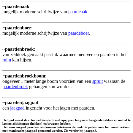
~
paardenaak
:
mogelijk moderne schrijfwijze van
paardeaak
.
~
paardenboer
:
mogelijk moderne schrijfwijze van
paardeboer
.
~
paardenbroek
:
van zeildoek gemaakt passtuk waarmee men vee en paarden in het
ruim
kan hijsen.
~
paardenbroekboom
:
ongeveer 1 meter lange boom voorzien van een
spruit
waaraan de
paardenbroek
gehangen kan worden.
~
paardenjaagpad
:
een
jaagpad
ingericht voor het jagen met paarden.
Het pad moest daartoe voldoende breed zijn, geen laag overhangende takken en niet al te
lastige afsluitingen (hekken) en bruggen hebben.
Het voorvoegsel paarden zou kunnen betekenen dat ook de paden voor het voorttrekken
met mankracht jaagpad genoemd werden. Zie verder bij jaagpad.