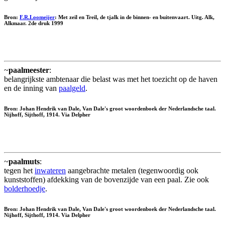
Bron:
F.R.Loomeijer
: Met zeil en Treil, de tjalk in de binnen- en buitenvaart. Uitg. Alk,
Alkmaar. 2de druk 1999
~
paalmeester
:
belangrijkste ambtenaar die belast was met het toezicht op de haven
en de inning van
paalgeld
.
Bron: Johan Hendrik van Dale, Van Dale's groot woordenboek der Nederlandsche taal.
Nijhoff, Sijthoff, 1914. Via Delpher
~
paalmuts
:
tegen het
inwateren
aangebrachte metalen (tegenwoordig ook
kunststoffen) afdekking van de bovenzijde van een paal. Zie ook
bolderhoedje
.
Bron: Johan Hendrik van Dale, Van Dale's groot woordenboek der Nederlandsche taal.
Nijhoff, Sijthoff, 1914. Via Delpher