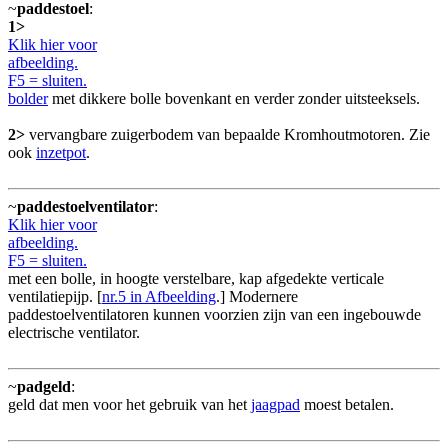
~
paddestoel
:
1>
Klik hier voor
afbeelding.
F5 = sluiten.
bolder
met dikkere bolle bovenkant en verder zonder uitsteeksels.
2>
vervangbare zuigerbodem van bepaalde Kromhoutmotoren. Zie
ook
inzetpot
.
~
paddestoelventilator
:
Klik hier voor
afbeelding.
F5 = sluiten.
met een bolle, in hoogte verstelbare, kap afgedekte verticale
ventilatiepijp. [
nr.5 in Afbeelding
.] Modernere
paddestoelventilatoren kunnen voorzien zijn van een ingebouwde
electrische ventilator.
~
padgeld
:
geld dat men voor het gebruik van het
jaagpad
moest betalen.