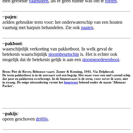
men geroeide
vaartuigen
, als er geen ruimte was om te
roeien
.
~
pajen
:
zelden gebruikte term voor: het onderwaterschip van een houten
vaartuig met harpuis behandelen. Zie ook
paaien
.
~
pakboot
:
waarschijnlijk verkorting van pakketboot. In welk geval de
betekenis waarschijnlijk
stoombeurtschip
is. Het is echter ook
mogelijk dat de betekenis gelijk is aan een
stoomgoederenboot
.
Bron: Piet de Rover, Behouwe vaart. Zomer & Keuning, 1941. Via Delpher.nl.
De term pakketboot is in de zeevaart wel een begrip. Het staat voor een snel varend schip
dat post en pakketten overbrengt. In de binnenvaart is de term, voor zover ik weet, niet
in zwang. De enige uitzondering vormt het
beurtveer
bekend onder de naam 'Alkmaar
Packet'.
~
pakijs
:
opeen geschoven
drijfijs
.