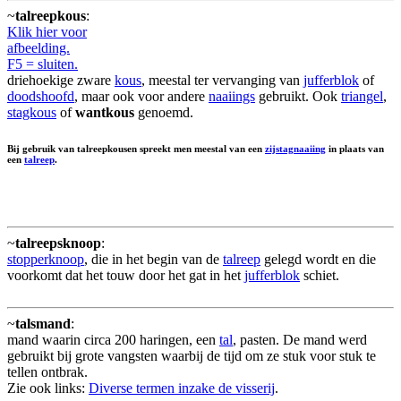
~
talreepkous
:
Klik hier voor
afbeelding.
F5 = sluiten.
driehoekige zware
kous
, meestal ter vervanging van
jufferblok
of
doodshoofd
, maar ook voor andere
naaiings
gebruikt. Ook
triangel
,
stagkous
of
wantkous
genoemd.
Bij gebruik van talreepkousen spreekt men meestal van een
zijstagnaaiing
in plaats van
een
talreep
.
~
talreepsknoop
:
stopperknoop
, die in het begin van de
talreep
gelegd wordt en die
voorkomt dat het touw door het gat in het
jufferblok
schiet.
~
talsmand
:
mand waarin circa 200 haringen, een
tal
, pasten. De mand werd
gebruikt bij grote vangsten waarbij de tijd om ze stuk voor stuk te
tellen ontbrak.
Zie ook links:
Diverse termen inzake de visserij
.