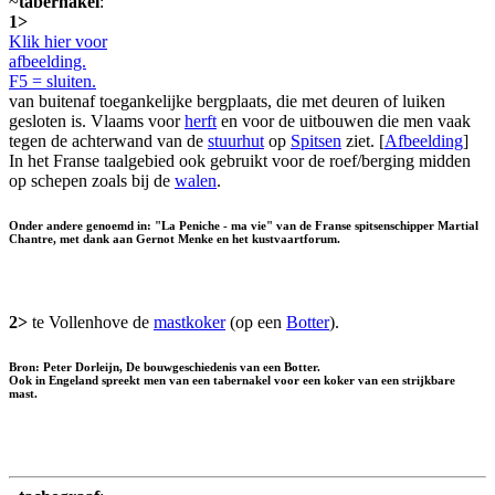
~
tabernakel
:
1>
Klik hier voor
afbeelding.
F5 = sluiten.
van buitenaf toegankelijke bergplaats, die met deuren of luiken
gesloten is. Vlaams voor
herft
en voor de uitbouwen die men vaak
tegen de achterwand van de
stuurhut
op
Spitsen
ziet. [
Afbeelding
]
In het Franse taalgebied ook gebruikt voor de roef/berging midden
op schepen zoals bij de
walen
.
Onder andere genoemd in: "La Peniche - ma vie" van de Franse spitsenschipper Martial
Chantre, met dank aan Gernot Menke en het kustvaartforum.
2>
te Vollenhove de
mastkoker
(op een
Botter
).
Bron: Peter Dorleijn, De bouwgeschiedenis van een Botter.
Ook in Engeland spreekt men van een tabernakel voor een koker van een strijkbare
mast.