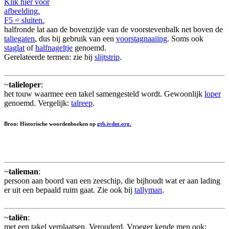
Klik hier voor
afbeelding.
F5 = sluiten.
halfronde lat aan de bovenzijde van de voorstevenbalk net boven de
taliegaten
, dus bij gebruik van een
voorstagnaaiing
. Soms ook
staglat
of
halfnageltje
genoemd.
Gerelateerde termen: zie bij
slijtstrip
.
~
talieloper
:
het touw waarmee een takel samengesteld wordt. Gewoonlijk
loper
genoemd. Vergelijk:
talreep
.
Bron: Historische woordenboeken op
gtb.ivdnt.org.
~
talieman
:
persoon aan boord van een zeeschip, die bijhoudt wat er aan lading
er uit een bepaald ruim gaat. Zie ook bij
tallyman
.
~
taliën
:
met een takel verplaatsen. Verouderd. Vroeger kende men ook: