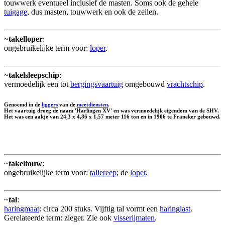
touwwerk eventueel inclusief de masten. Soms ook de gehele
tuigage
, dus masten, touwwerk en ook de zeilen.
~
takelloper
:
ongebruikelijke term voor:
loper
.
~
takelsleepschip
:
vermoedelijk een tot
bergingsvaartuig
omgebouwd
vrachtschip
.
Genoemd in de
liggers
van de
meetdiensten
.
Het vaartuig droeg de naam 'Harlingen XV' en was vermoedelijk eigendom van de SHV.
Het was een aakje van 24,3 x 4,86 x 1,57 meter 116 ton en in 1906 te Franeker gebouwd.
~
takeltouw
:
ongebruikelijke term voor:
taliereep
; de
loper
.
~
tal
:
haringmaat
: circa 200 stuks. Vijftig tal vormt een
haringlast
.
Gerelateerde term: zieger. Zie ook
visserijmaten
.