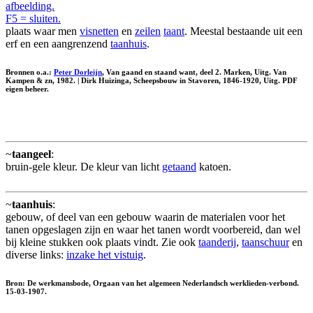
afbeelding.
F5 = sluiten.
plaats waar men
visnetten
en
zeilen
taant
. Meestal bestaande uit een
erf en een aangrenzend
taanhuis
.
Bronnen o.a.:
Peter Dorleijn
, Van gaand en staand want, deel 2. Marken, Uitg. Van
Kampen & zn, 1982. | Dirk Huizinga, Scheepsbouw in Stavoren, 1846-1920, Uitg. PDF
eigen beheer.
~
taangeel
:
bruin-gele kleur. De kleur van licht
getaand
katoen.
~
taanhuis
:
gebouw, of deel van een gebouw waarin de materialen voor het
tanen opgeslagen zijn en waar het tanen wordt voorbereid, dan wel
bij kleine stukken ook plaats vindt. Zie ook
taanderij
,
taanschuur
en
diverse links:
inzake het vistuig
.
Bron: De werkmansbode, Orgaan van het algemeen Nederlandsch werklieden-verbond.
15-03-1907.