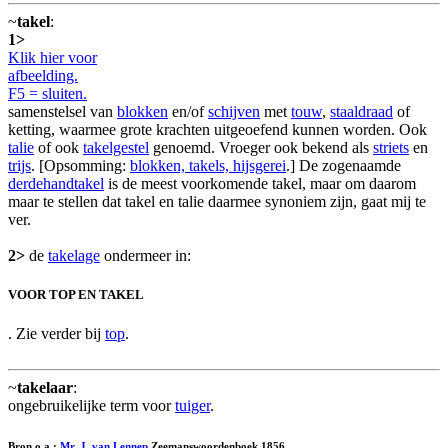
~
takel
:
1>
Klik hier voor
afbeelding.
F5 = sluiten.
samenstelsel van
blokken
en/of
schijven
met
touw
,
staaldraad
of
ketting, waarmee grote krachten uitgeoefend kunnen worden. Ook
talie
of ook
takelgestel
genoemd. Vroeger ook bekend als
striets
en
trijs
. [Opsomming:
blokken, takels, hijsgerei
.] De zogenaamde
derdehandtakel
is de meest voorkomende takel, maar om daarom
maar te stellen dat takel en talie daarmee synoniem zijn, gaat mij te
ver.
2>
de
takelage
ondermeer in:
VOOR TOP EN TAKEL
. Zie verder bij
top
.
~
takelaar
:
ongebruikelijke term voor
tuiger
.
Bron o.a.:
Mr. J. van Lennep
Zeemanswoordenboek 1856.