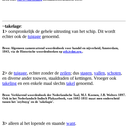
~
takelage
:
1>
oorspronkelijk de gehele uitrusting van het schip. Dit wordt
echter ook de
tuigage
genoemd.
Bron: Algemeen zamenvattend woordenboek voor handel en nijverheid, Amsterdam,
1843, via de Historische woordenboeken op
gtb.ivdnt.org.
.
2>
de
tuigage
, echter zonder de
zeilen
; dus
stagen
,
vallen
,
schoten
,
en diverse ander touwen, staaldraden of kettingen. Vroeger ook
takeling
en een enkele maal slechts
takel
genoemd.
Bron: Verklarend woordenboek der Nederlandsche Taal, M.J. Koenen, J.B. Wolters 1897.
Ook in het Nederlandsch-Indisch Plakaatboek, van 1602-1811 maat men onderscheid
tussen het 'zeyltuyg' en de 'takelagie'.
3>
alleen al het lopende en staande
want
.