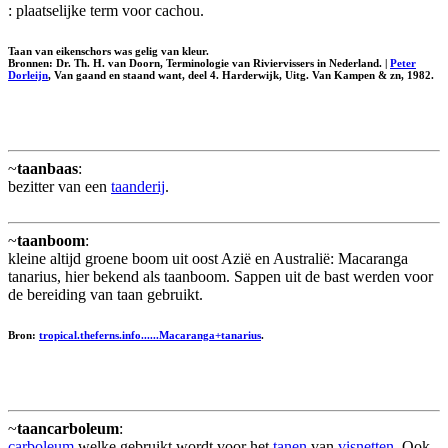
: plaatselijke term voor cachou.
Taan van eikenschors was gelig van kleur.
Bronnen: Dr. Th. H. van Doorn, Terminologie van Riviervissers in Nederland. |
Peter
Dorleijn
, Van gaand en staand want, deel 4. Harderwijk, Uitg. Van Kampen & zn, 1982.
~
taanbaas
:
bezitter van een
taanderij
.
~
taanboom
:
kleine altijd groene boom uit oost Azië en Australië: Macaranga
tanarius, hier bekend als taanboom. Sappen uit de bast werden voor
de bereiding van taan gebruikt.
Bron:
tropical.theferns.info......Macaranga+tanarius
.
~
taancarboleum
:
carboleum
welke gebruikt wordt voor het
tanen
van
visnetten
. Ook