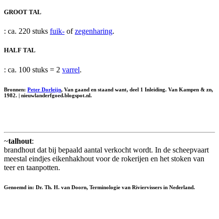
GROOT TAL
: ca. 220 stuks
fuik-
of
zegenharing
.
HALF TAL
: ca. 100 stuks = 2
varrel
.
Bronnen:
Peter Dorleijn
, Van gaand en staand want, deel 1 Inleiding. Van Kampen & zn,
1982. | nieuwlanderfgoed.blogspot.nl.
~
talhout
:
brandhout dat bij bepaald aantal verkocht wordt. In de scheepvaart
meestal eindjes eikenhakhout voor de rokerijen en het stoken van
teer en taanpotten.
Genoemd in: Dr. Th. H. van Doorn, Terminologie van Riviervissers in Nederland.