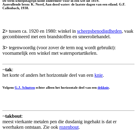
De term scheepstagrijn komt ondermeer voor in een wet uit 1819.
Aanvullende bron: K. Norel, Aan dood water: de laatste dagen van een eiland. G.F.
Callenbach, 1938.
2>
tussen ca. 1920 en 1980: winkel in
scheepsbenodigdheden
, vaak
gecombineerd met een brandstoffen en smeeroliehandel.
3>
tegenwoordig (voor zover de term nog wordt gebruikt):
voornamelijk een winkel met watersportartikelen.
~
tak
:
het korte of anders het horizontale deel van een
knie
.
Volgens
G.J. Schutten
echter alleen het horizontale deel van een
dekknie
.
~
takbout
:
meest vierkante metalen pen die dusdanig ingehakt is dat er
weerhaken ontstaan. Zie ook
rozenbout
.