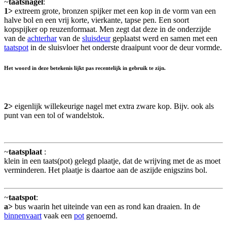
~
taatsnagel
:
1>
extreem grote, bronzen spijker met een kop in de vorm van een
halve bol en een vrij korte, vierkante, tapse pen. Een soort
kopspijker op reuzenformaat. Men zegt dat deze in de onderzijde
van de
achterhar
van de
sluisdeur
geplaatst werd en samen met een
taatspot
in de sluisvloer het onderste draaipunt voor de deur vormde.
Het woord in deze betekenis lijkt pas recentelijk in gebruik te zijn.
2>
eigenlijk willekeurige nagel met extra zware kop. Bijv. ook als
punt van een tol of wandelstok.
~
taatsplaat
:
klein in een taats(pot) gelegd plaatje, dat de wrijving met de as moet
verminderen. Het plaatje is daartoe aan de aszijde enigszins bol.
~
taatspot
:
a>
bus waarin het uiteinde van een as rond kan draaien. In de
binnenvaart
vaak een
pot
genoemd.