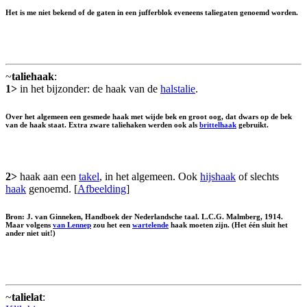
Het is me niet bekend of de gaten in een jufferblok eveneens taliegaten genoemd worden.
~
taliehaak
:
1>
in het bijzonder: de haak van de
halstalie
.
Over het algemeen een gesmede haak met wijde bek en groot oog, dat dwars op de bek
van de haak staat. Extra zware taliehaken werden ook als
brittelhaak
gebruikt.
2>
haak aan een
takel
, in het algemeen. Ook
hijshaak
of slechts
haak
genoemd. [
Afbeelding
]
Bron: J. van Ginneken, Handboek der Nederlandsche taal. L.C.G. Malmberg, 1914.
Maar volgens
van Lennep
zou het een
wartelende
haak moeten zijn. (Het één sluit het
ander niet uit!)
~
talielat
: