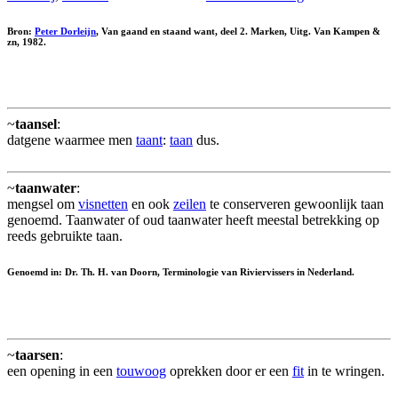
Bron:
Peter Dorleijn
, Van gaand en staand want, deel 2. Marken, Uitg. Van Kampen &
zn, 1982.
~
taansel
:
datgene waarmee men
taant
:
taan
dus.
~
taanwater
:
mengsel om
visnetten
en ook
zeilen
te conserveren gewoonlijk taan
genoemd. Taanwater of oud taanwater heeft meestal betrekking op
reeds gebruikte taan.
Genoemd in: Dr. Th. H. van Doorn, Terminologie van Riviervissers in Nederland.
~
taarsen
:
een opening in een
touwoog
oprekken door er een
fit
in te wringen.