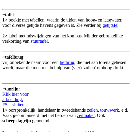
~
tafel
:
1>
boekje met tabellen, waarin de tijden van hoog- en laagwater,
voor diverse getijde havens gegeven is. Zie verder bij
getijtafel
.
2>
tabel met miswijzingen van het kompas. Minder gebruikelijke
verkorting van
stuurtafel
.
~
tafelbrug
:
vrij onbekende naam voor een
hefbrug
, die niet aan torens gehesen
wordt, maar die men met behulp van (vier) 'zuilen' omhoog drukt.
~
tagrijn
:
Klik hier voor
afbeelding.
F5 = sluiten.
1>
oorspronkelijk: handelaar in tweedehands
zeilen
,
touwwerk
, e.d.
Vaak gecombineerd met het beroep van
zeilmaker
. Ook
scheepstagrijn
genoemd.