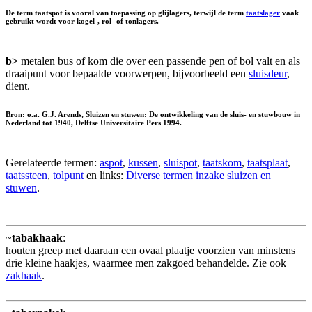
De term taatspot is vooral van toepassing op glijlagers, terwijl de term
taatslager
vaak
gebruikt wordt voor kogel-, rol- of tonlagers.
b>
metalen bus of kom die over een passende pen of bol valt en als
draaipunt voor bepaalde voorwerpen, bijvoorbeeld een
sluisdeur
,
dient.
Bron: o.a. G.J. Arends, Sluizen en stuwen: De ontwikkeling van de sluis- en stuwbouw in
Nederland tot 1940, Delftse Universitaire Pers 1994.
Gerelateerde termen:
aspot
,
kussen
,
sluispot
,
taatskom
,
taatsplaat
,
taatssteen
,
tolpunt
en links:
Diverse termen inzake sluizen en
stuwen
.
~
tabakhaak
:
houten greep met daaraan een ovaal plaatje voorzien van minstens
drie kleine haakjes, waarmee men zakgoed behandelde. Zie ook
zakhaak
.