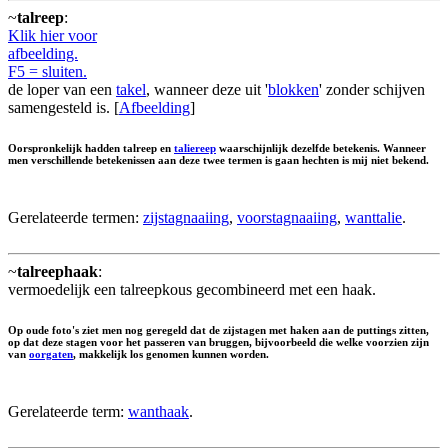
~
talreep
:
Klik hier voor
afbeelding.
F5 = sluiten.
de loper van een
takel
, wanneer deze uit '
blokken
' zonder schijven
samengesteld is. [
Afbeelding
]
Oorspronkelijk hadden talreep en
taliereep
waarschijnlijk dezelfde betekenis. Wanneer
men verschillende betekenissen aan deze twee termen is gaan hechten is mij niet bekend.
Gerelateerde termen:
zijstagnaaiing
,
voorstagnaaiing
,
wanttalie
.
~
talreephaak
:
vermoedelijk een talreepkous gecombineerd met een haak.
Op oude foto's ziet men nog geregeld dat de zijstagen met haken aan de puttings zitten,
op dat deze stagen voor het passeren van bruggen, bijvoorbeeld die welke voorzien zijn
van
oorgaten
, makkelijk los genomen kunnen worden.
Gerelateerde term:
wanthaak
.