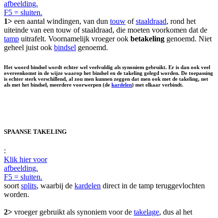
afbeelding.
F5 = sluiten.
1>
een aantal windingen, van dun
touw
of
staaldraad
, rond het
uiteinde van een touw of staaldraad, die moeten voorkomen dat de
tamp
uitrafelt. Voornamelijk vroeger ook
betakeling
genoemd. Niet
geheel juist ook
bindsel
genoemd.
Het woord bindsel wordt echter wel veelvuldig als synoniem gebruikt. Er is dan ook veel
overeenkomst in de wijze waarop het bindsel en de takeling gelegd worden. De toepassing
is echter sterk verschillend, al zou men kunnen zeggen dat men ook met de takeling, net
als met het bindsel, meerdere voorwerpen (de
kardelen
) met elkaar verbindt.
SPAANSE TAKELING
:
Klik hier voor
afbeelding.
F5 = sluiten.
soort
splits
, waarbij de
kardelen
direct in de tamp teruggevlochten
worden.
2>
vroeger gebruikt als synoniem voor de
takelage
, dus al het