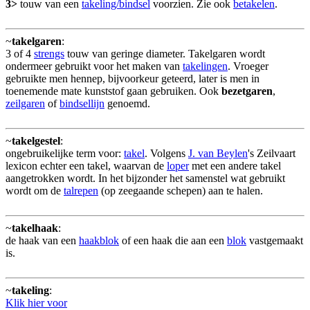
3>
touw van een
takeling/bindsel
voorzien. Zie ook
betakelen
.
~
takelgaren
:
3 of 4
strengs
touw van geringe diameter. Takelgaren wordt
ondermeer gebruikt voor het maken van
takelingen
. Vroeger
gebruikte men hennep, bijvoorkeur geteerd, later is men in
toenemende mate kunststof gaan gebruiken. Ook
bezetgaren
,
zeilgaren
of
bindsellijn
genoemd.
~
takelgestel
:
ongebruikelijke term voor:
takel
. Volgens
J. van Beylen
's Zeilvaart
lexicon echter een takel, waarvan de
loper
met een andere takel
aangetrokken wordt. In het bijzonder het samenstel wat gebruikt
wordt om de
talrepen
(op zeegaande schepen) aan te halen.
~
takelhaak
:
de haak van een
haakblok
of een haak die aan een
blok
vastgemaakt
is.
~
takeling
:
Klik hier voor