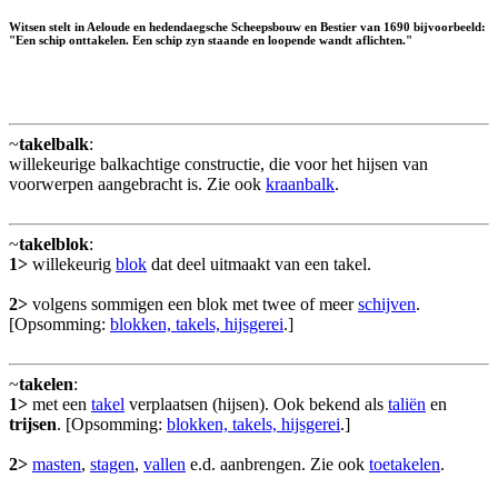
Witsen stelt in Aeloude en hedendaegsche Scheepsbouw en Bestier van 1690 bijvoorbeeld:
"Een schip onttakelen. Een schip zyn staande en loopende wandt aflichten."
~
takelbalk
:
willekeurige balkachtige constructie, die voor het hijsen van
voorwerpen aangebracht is. Zie ook
kraanbalk
.
~
takelblok
:
1>
willekeurig
blok
dat deel uitmaakt van een takel.
2>
volgens sommigen een blok met twee of meer
schijven
.
[Opsomming:
blokken, takels, hijsgerei
.]
~
takelen
:
1>
met een
takel
verplaatsen (hijsen). Ook bekend als
taliën
en
trijsen
. [Opsomming:
blokken, takels, hijsgerei
.]
2>
masten
,
stagen
,
vallen
e.d. aanbrengen. Zie ook
toetakelen
.