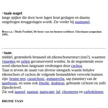
~
taaie-nagel
:
lange spijker die door twee lagen hout geslagen en daarna
omgebogen teruggeslagen wordt. Zie verder bij
naainagel
.
Bron o.a.: Thedo Fruithof, De bouw van een houten werkboot. Glavimans symposium
1995.
~
taan
:
middel, grotendeels bestaand uit eikenschorsextract (run?), waarmee
visnetten
en
zeilen
geconserveerd werden. In de negentiende eeuw
werd eikenschors langzaam verdrongen door
cachou
.
Taan is tevens de naam van diverse mengsels waarin behalve
eikenschors of cachou de volgende bestanddelen verwerkt kunnen
zijn:
bruine teer
,
caoutchouc
,
guttapercha
, sap (tannine) van de
taanboom
, en soms ook
lijnolie
,
dodekop
, gebrande cichorei en zelfs
(lijnolie)verf.
Zie ook
taansel
,
taannat
,
taanwater
,
laf
,
chromeren
en
carboleümen
.
BRUINE TAAN