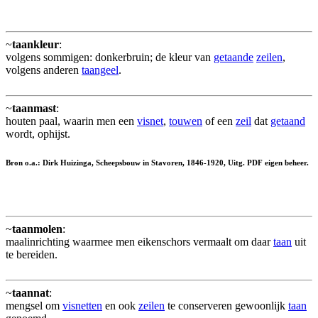
~
taankleur
:
volgens sommigen: donkerbruin; de kleur van
getaande
zeilen
,
volgens anderen
taangeel
.
~
taanmast
:
houten paal, waarin men een
visnet
,
touwen
of een
zeil
dat
getaand
wordt, ophijst.
Bron o.a.: Dirk Huizinga, Scheepsbouw in Stavoren, 1846-1920, Uitg. PDF eigen beheer.
~
taanmolen
:
maalinrichting waarmee men eikenschors vermaalt om daar
taan
uit
te bereiden.
~
taannat
:
mengsel om
visnetten
en ook
zeilen
te conserveren gewoonlijk
taan