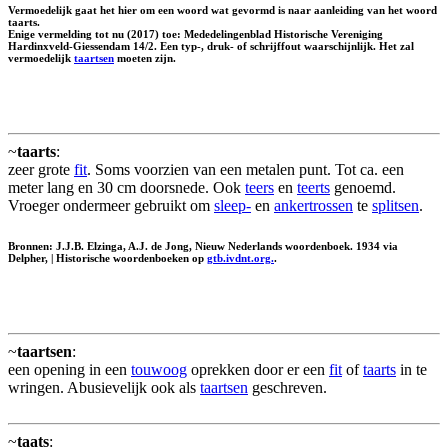
Vermoedelijk gaat het hier om een woord wat gevormd is naar aanleiding van het woord
taarts.
Enige vermelding tot nu (2017) toe: Mededelingenblad Historische Vereniging
Hardinxveld-Giessendam 14/2. Een typ-, druk- of schrijffout waarschijnlijk. Het zal
vermoedelijk
taartsen
moeten zijn.
~
taarts
:
zeer grote
fit
. Soms voorzien van een metalen punt. Tot ca. een
meter lang en 30 cm doorsnede. Ook
teers
en
teerts
genoemd.
Vroeger ondermeer gebruikt om
sleep-
en
ankertrossen
te
splitsen
.
Bronnen: J.J.B. Elzinga, A.J. de Jong, Nieuw Nederlands woordenboek. 1934 via
Delpher, | Historische woordenboeken op
gtb.ivdnt.org.
.
~
taartsen
:
een opening in een
touwoog
oprekken door er een
fit
of
taarts
in te
wringen. Abusievelijk ook als
taartsen
geschreven.
~
taats
: