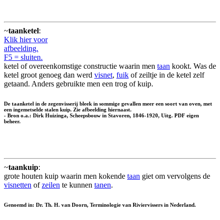
~
taanketel
:
Klik hier voor
afbeelding.
F5 = sluiten.
ketel of overeenkomstige constructie waarin men
taan
kookt. Was de
ketel groot genoeg dan werd
visnet
,
fuik
of zeiltje in de ketel zelf
getaand. Anders gebruikte men een trog of kuip.
De taanketel in de zegenvisserij bleek in sommige gevallen meer een soort van oven, met
een ingemetselde stalen kuip. Zie afbeelding hiernaast.
- Bron o.a.: Dirk Huizinga, Scheepsbouw in Stavoren, 1846-1920, Uitg. PDF eigen
beheer.
~
taankuip
:
grote houten kuip waarin men kokende
taan
giet om vervolgens de
visnetten
of
zeilen
te kunnen
tanen
.
Genoemd in: Dr. Th. H. van Doorn, Terminologie van Riviervissers in Nederland.