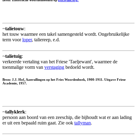
Bron: Historische woordenboeken op
gtb.ivdnt.org.
~
talietouw
:
het touw waarmee een takel samengesteld wordt. Ongebruikelijke
term voor
loper
, taliereep, e.d.
~
talietuig
:
verkeerde vertaling van het Friese 'Taeljewant', waarmee de
toenmalige vorm van
verstaging
bedoeld wordt.
Bron: J.J. Hof, Aanvullingen op het Fries Woordenboek, 1900-1911. Uitgave Friese
Academie, 1957.
~
tallyklerk
:
persoon aan boord van een zeeschip, die bijhoudt wat er aan lading
er uit een bepaald ruim gaat. Zie ook
tallyman
.