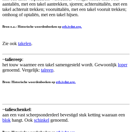
aantaliën, met een takel aantrekken, sjorren; achteruittaliën, met een
takel achteruit trekken; vooruittaliën, met een takel vooruit trekken;
omhoog of optaliën, met een takel hijsen.
Bron o.a.: Historische woordenboeken op
gtb.ivdnt.org.
Zie ook
takelen
.
~
taliereep
:
het touw waarmee een takel samengesteld wordt. Gewoonlijk
loper
genoemd. Vergelijk:
talreep
.
Bron: Historische woordenboeken op
gtb.ivdnt.org.
~
talieschenkel
:
aan een vast scheepsonderdeel bevestigd stuk ketting waaraan een
blok
hangt. Ook
schinkel
genoemd.