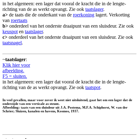
in het algemeen: een lager dat vooral de kracht die in de lengte-
richting van de as werkt opvangt. Zie ook
taatslager
.
a>
de taats die de onderkant van de
roerkoning
lagert. Verkorting
van
roertaats
b>
onderdeel van het onderste draaipunt van een sluisdeur. Zie ook
keuspot
en
taatslager
.
c>
onderdeel van het onderste draaipunt van een sluisdeur. Zie ook
taatsnagel
.
~
taatslager
:
Klik hier voor
afbeelding.
F5 = sluiten.
in het algemeen: een lager dat vooral de kracht die in de lengte-
richting van de as werkt opvangt. Zie ook
taatspot
.
In veel gevallen, maar voor zover ik weet niet uitsluitend, gaat het om een lager dat de
onderzijde van een verticale as steunt.
Afbeelding: taats van een sluisdeur uit J.A. Postema, M.F.A. Schiphorst, W. van der
Schrier; Sluizen, kanalen en havens, Kosmos, 1937.