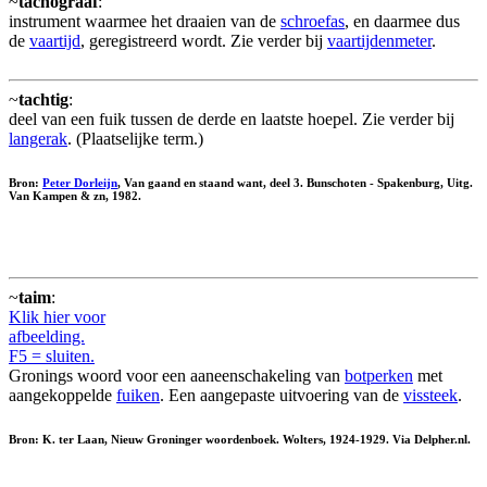
~
tachograaf
:
instrument waarmee het draaien van de
schroefas
, en daarmee dus
de
vaartijd
, geregistreerd wordt. Zie verder bij
vaartijdenmeter
.
~
tachtig
:
deel van een fuik tussen de derde en laatste hoepel. Zie verder bij
langerak
. (Plaatselijke term.)
Bron:
Peter Dorleijn
, Van gaand en staand want, deel 3. Bunschoten - Spakenburg, Uitg.
Van Kampen & zn, 1982.
~
taim
:
Klik hier voor
afbeelding.
F5 = sluiten.
Gronings woord voor een aaneenschakeling van
botperken
met
aangekoppelde
fuiken
. Een aangepaste uitvoering van de
vissteek
.
Bron: K. ter Laan, Nieuw Groninger woordenboek. Wolters, 1924-1929. Via Delpher.nl.