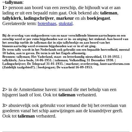
~
tallyman
:
1>
persoon aan boord van een zeeschip, die bijhoudt wat er aan
lading er uit een bepaald ruim gaat. Ook bekend als:
talieman
,
tallyklerk
,
ladingschrijver
,
markeur
en als
boekjesgast
.
Gerelateerde term:
botenbaas
,
stukstal
.
Bij de overslag van stukgoederen van en naar verschillende binnenvaartschepen en een
zeeschip werd er per ruim bijgehouden wat er in- en uitging; het stukstal. Aan boord van
het zeeschip turfde de tallyman dat in zijn tallyboekje en aan boord van het
binnenvaartschip werd eveneens bijgehouden wat er in of uit ging.
De term tally wordt in het Nederlands ook gebruikt om een bepaalde hoeveelheid, meestal
10 balen, aan te geven. De term is uit het Engels afkomstig.
Bronnen: tallyman; Het Vaderland, staat- en letterkundig nieuwsblad, 13-10-1932. |
tallyklerk; Java-bode, 14-06-1951. | talieman; Volkstelling 31 December 1930. |
Ladingschrijver; De Telegraaf 31-01-1935. | markeur; overlevering, kustvaartforum.com
(Zuidelijk taalgebied?). | boekjesgast; De waarheid 16-09-1953.
2>
in de Amsterdamse haven: iemand die met behulp van een
hijsgerei laadt of lost. Ook tot
talieman
verbasterd.
3>
abusievelijk ook gebruikt voor iemand die bij het overslaan van
goederen vanaf het schip aanwijzingen aan de kraandrijver geeft.
Ook tot
talieman
verbasterd.