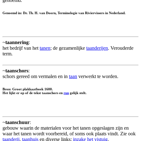
genoemd.
Genoemd in: Dr. Th. H. van Doorn, Terminologie van Riviervissers in Nederland.
~
taannering
:
het bedrijf van het
tanen
; de gezamenlijke
taanderijen
. Verouderde
term.
~
taanschors
:
schors gereed om vermalen en in
taan
verwerkt te worden.
Bron: Groot plakkaatboek 1600.
Het lijkt er op of de tekst taanschors en
run
gelijk stelt.
~
taanschuur
:
gebouw waarin de materialen voor het tanen opgeslagen zijn en
waar het tanen wordt voorbereid, of soms ook plaats vindt. Zie ook
taanderij
,
taanhuis
en diverse links:
inzake het vistuig
.