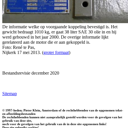
De informatie welke op voorgaande koppeling bevestigd is. Het
gewicht bedraagt 1010 kg, er gaat 38 liter SAE 30 olie in en hij
werd gebouwd in het jaar 2000. De overige informatie lijkt
gerelateerd aan de motor die er aan gekoppeld is.
Foto: René te Pas,
Nijkerk 17 mei 2013. (
groter formaat
)
Bestandsrevisie december 2020
Sitemap
© 1997-heden; Pieter Klein, Amsterdam of de rechthebbenden van de opgenomen tekst-
en afbeeldingsbestanden
De rechthebbenden kunnen niet aansprakelijk gesteld worden voor de gevolgen van het
gebruik van deze site,
noch voor de gevolgen van het gebruik van de in deze site opgenomen links!
Deze site gebruikt cookies!