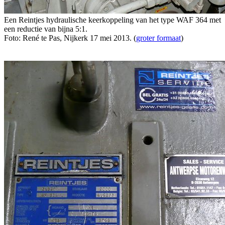
Een Reintjes hydraulische keerkoppeling van het type WAF 364 met
een reductie van bijna 5:1.
Foto: René te Pas, Nijkerk 17 mei 2013. (
groter formaat
)