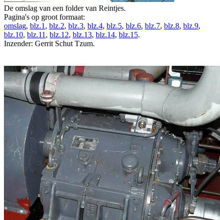
De omslag van een folder van Reintjes.
Pagina's op groot formaat:
omslag
,
blz.1
,
blz.2
,
blz.3
,
blz.4
,
blz.5
,
blz.6
,
blz.7
,
blz.8
,
blz.9
,
blz.10
,
blz.11
,
blz.12
,
blz.13
,
blz.14
,
blz.15
.
Inzender: Gerrit Schut Tzum.