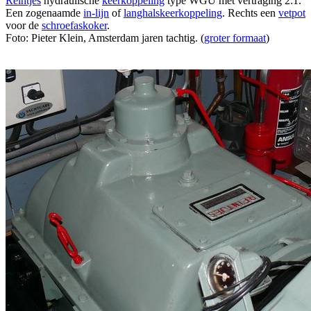
Reintjes
hydraulische
keerkoppeling
type WGU met vertraging 2:1.
Een zogenaamde
in-lijn
of
langhalskeerkoppeling
. Rechts een
vetpot
voor de
schroefaskoker
.
Foto: Pieter Klein, Amsterdam jaren tachtig. (
groter formaat
)