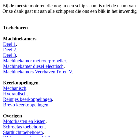
Bij de meeste motoren die nog in een schip staan, is niet de naam va
Onze dank gaat uit aan alle schippers die ons een blik in het inwend
Toebehoren
Machinekamers
Deel 1
.
Deel 2
.
Deel 3
.
Machinekamer met roerpropeller
.
Machinekamer diesel-electrisch
.
Machinekamers Veerhaven IV en V
.
Keerkoppelingen
.
Mechanisch
.
Hydraulisch
.
Reintjes keerkoppelingen
.
Brevo keerkoppelingen
.
Overigen
Motorkasten en kisten
.
Schroefas toebehoren
.
Startluchttoebehoren
.