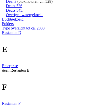
Deel 3
(blokmotoren t/m 528)
Deutz 536
.
Deutz 545
.
Overigen watergekoeld
.
Luchtgekoeld
.
Folders
.
Type overzicht tot ca. 2000
.
Restanten D
E
Enterprise
.
geen Restanten E
F
Restanten F