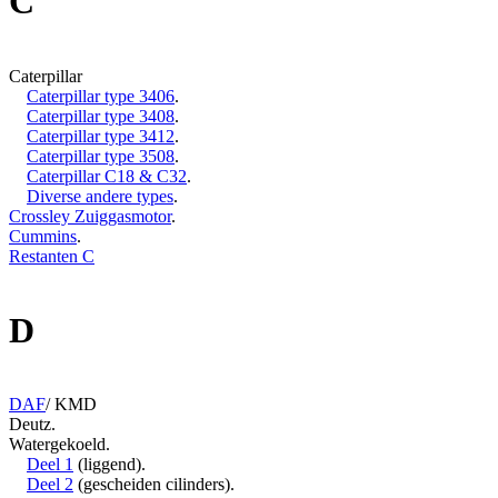
C
Caterpillar
Caterpillar type 3406
.
Caterpillar type 3408
.
Caterpillar type 3412
.
Caterpillar type 3508
.
Caterpillar C18 & C32
.
Diverse andere types
.
Crossley Zuiggasmotor
.
Cummins
.
Restanten C
D
DAF
/ KMD
Deutz.
Watergekoeld.
Deel 1
(liggend).
Deel 2
(gescheiden cilinders).