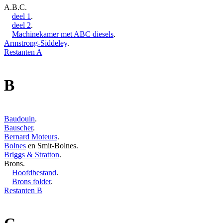
A.B.C.
deel 1
.
deel 2
.
Machinekamer met ABC diesels
.
Armstrong-Siddeley
.
Restanten A
B
Baudouin
.
Bauscher
.
Bernard Moteurs
.
Bolnes
en Smit-Bolnes.
Briggs & Stratton
.
Brons.
Hoofdbestand
.
Brons folder
.
Restanten B