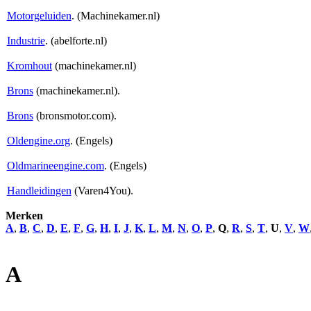
Motorgeluiden
. (Machinekamer.nl)
Industrie
. (abelforte.nl)
Kromhout
(machinekamer.nl)
Brons
(machinekamer.nl).
Brons
(bronsmotor.com).
Oldengine.org
. (Engels)
Oldmarineengine.com
. (Engels)
Handleidingen
(Varen4You).
Merken
A
,
B
,
C
,
D
,
E
,
F
,
G
,
H
,
I
,
J
,
K
,
L
,
M
,
N
,
O
,
P
,
Q
,
R
,
S
,
T
,
U
,
V
,
W
A