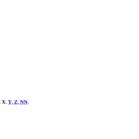
,
X
,
Y
,
Z
,
NN
.