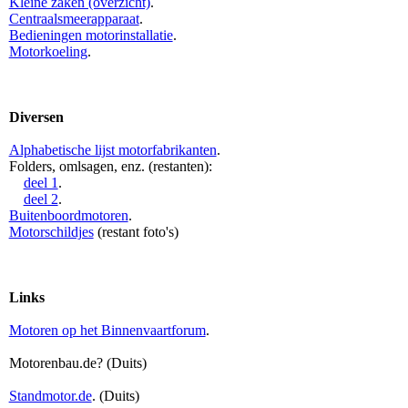
Kleine zaken (overzicht)
.
Centraalsmeerapparaat
.
Bedieningen motorinstallatie
.
Motorkoeling
.
Diversen
Alphabetische lijst motorfabrikanten
.
Folders, omlsagen, enz. (restanten):
deel 1
.
deel 2
.
Buitenboordmotoren
.
Motorschildjes
(restant foto's)
Links
Motoren op het Binnenvaartforum
.
Motorenbau.de? (Duits)
Standmotor.de
. (Duits)