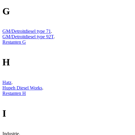
G
GM/Detroitdiesel type 71
.
GM/Detroitdiesel type 92T
.
Restanten G
H
Hatz
.
Hupeh Diesel Works
.
Restanten H
I
Industrie.