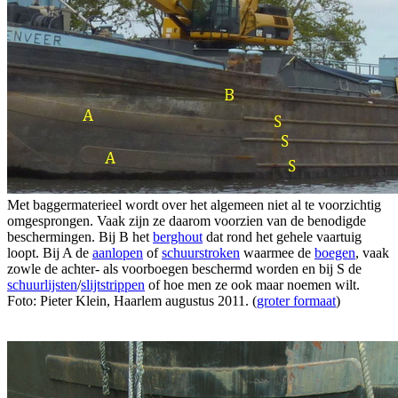
Met baggermaterieel wordt over het algemeen niet al te voorzichtig
omgesprongen. Vaak zijn ze daarom voorzien van de benodigde
beschermingen. Bij B het
berghout
dat rond het gehele vaartuig
loopt. Bij A de
aanlopen
of
schuurstroken
waarmee de
boegen
, vaak
zowle de achter- als voorboegen beschermd worden en bij S de
schuurlijsten
/
slijtstrippen
of hoe men ze ook maar noemen wilt.
Foto: Pieter Klein, Haarlem augustus 2011. (
groter formaat
)