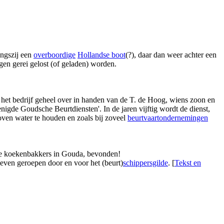
angszij een
overboordige
Hollandse boot
(?), daar dan weer achter een
en gerei gelost (of geladen) worden.
t bedrijf geheel over in handen van de T. de Hoog, wiens zoon en
nigde Goudsche Beurtdiensten'. In de jaren vijftig wordt de dienst,
oven water te houden en zoals bij zoveel
beurtvaartondernemingen
 de koekenbakkers in Gouda, bevonden!
 leven geroepen door en voor het (beurt)
schippersgilde
. [
Tekst en