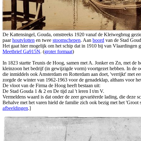
De Kattensingel, Gouda, omstreeks 1920 vanaf de Kleiwegbrug gezie
paar
houtvlotten
en twee
stoomschepen
. Aan
boord
van de Stad Gouda 
Het gaat hier mogelijk om het schip dat in 1910 bij van Vlaardingen
Meetbrief Ga915N
. (
groter formaat
)
In 1823 startte Teunis de Hoog, samen met A. Jonker en Zn, met de 
kleinzoon het bedrijf (in gewijzigde vorm) voortgezet hebben. In de o
die inmiddels ook Amsterdam en Rotterdam aan doet, 'verrijkt' met ee
zorgde de winter van 1962-1963 voor de genadeklap, althans voor het
De vloot van de Firma de Hoog heeft bestaan uit:
De Stad Gouda 1 & 2 en De tijd zal 't leren I t/m V.
Vermeldens waard is dat onder de zeer gevariëerde lading, die deze 
Behalve met het varen hield de familie zich ook bezig met het 'Groot s
afbeeldingen
.]