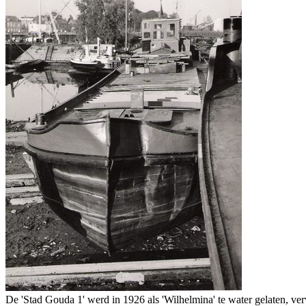
De 'Stad Gouda 1' werd in 1926 als 'Wilhelmina' te water gelaten, verv