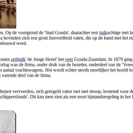
n. Op de voorgrond de 'Stad Gouda', daarachter een
tjalk
achtige met l
bevinden zich een grote hoeveelheid vaten, die op de hand met het eig
 gebouwd werd.
houten
zeiltjalk
'de Jonge Henri' het
veer
Gouda-Zaandam. In 1879 ging he
orlog was de firma, onder druk van de bezetter, onderdeel van de 'Veree
n aantal vrachtswagens. Het wordt echter steeds moeilijker het hoofd b
 varende deel van de firma.
schepen vervoerden, zich geregeld vaten met met stroop, bestemd voor
chippersfonds'. Dit kan men zien als een soort bijstandsregeling in het