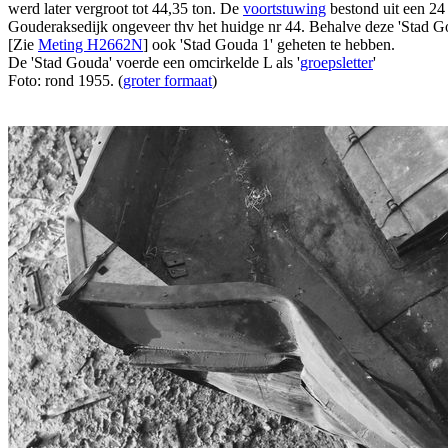
werd later vergroot tot 44,35 ton. De
voortstuwing
bestond uit een 2
Gouderaksedijk ongeveer thv het huidge nr 44. Behalve deze 'Stad Go
[Zie
Meting H2662N
] ook 'Stad Gouda 1' geheten te hebben.
De 'Stad Gouda' voerde een omcirkelde L als '
groepsletter
'
Foto: rond 1955. (
groter formaat
)