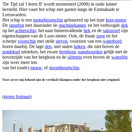
'De Tijd zal 't leren II' wordt momenteel (2008) in oude luister
hersteld. Hier vaart het schip met gasten langs de Emmakade te
Leeuwarden.
Het schip is een
motorbeurtschip
gebaseerd op het type
luxe-motor
.
De
stuurhut
met daaronder de
machinekamer
, en het verhoogde
dek
op het
achterschip
, het naar binnenvallende
hek
en de
salonroef
zijn
eigenschappen van de Luxe-motor. Ook, de fraaie
zeeg
en het
scherpe
voorschip
met steile
steven
, voorzien van een
waterbord
horen daarbij. De lage
den
, met stalen
luiken
, die niet boven de
potdeksel
uitsteken, het zware
berghout
,
gangboorden
gelijk met de
bovenzijde van het berghout en de
slijtstrip
even boven de
waterlijn
zijn weer meer iets
van het (oude)
motor-
of
stoombeurtschip
.
Voor zover mij bekend zijn de vertikale klampen onder het berghout niet origineel.
(
groter formaat
)