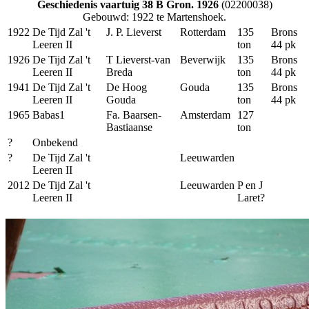
Geschiedenis vaartuig 38 B Gron. 1926
(02200038)
Gebouwd: 1922 te Martenshoek.
1922
De Tijd Zal 't
J. P. Lieverst
Rotterdam
135
Brons
Leeren II
ton
44 pk
1926
De Tijd Zal 't
T Lieverst-van
Beverwijk
135
Brons
Leeren II
Breda
ton
44 pk
1941
De Tijd Zal 't
De Hoog
Gouda
135
Brons
Leeren II
Gouda
ton
44 pk
1965
Babas1
Fa. Baarsen-
Amsterdam
127
Bastiaanse
ton
?
Onbekend
?
De Tijd Zal 't
Leeuwarden
Leeren II
2012
De Tijd Zal 't
Leeuwarden
P en J
Leeren II
Laret?