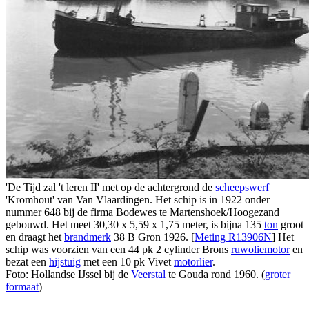
'De Tijd zal 't leren II' met op de achtergrond de
scheepswerf
'Kromhout' van Van Vlaardingen. Het schip is in 1922 onder
nummer 648 bij de firma Bodewes te Martenshoek/Hoogezand
gebouwd. Het meet 30,30 x 5,59 x 1,75 meter, is bijna 135
ton
groot
en draagt het
brandmerk
38 B Gron 1926. [
Meting R13906N
] Het
schip was voorzien van een 44 pk 2 cylinder Brons
ruwoliemotor
en
bezat een
hijstuig
met een 10 pk Vivet
motorlier
.
Foto: Hollandse IJssel bij de
Veerstal
te Gouda rond 1960. (
groter
formaat
)