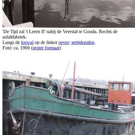
'De Tijd zal 't Leren II' nabij de Veerstal te Gouda. Rechts de
asfaltfabriek.
Langs de
loswal
op de linker
oever
:
getijdepalen
.
Foto: ca. 1969 (
groter formaat
)