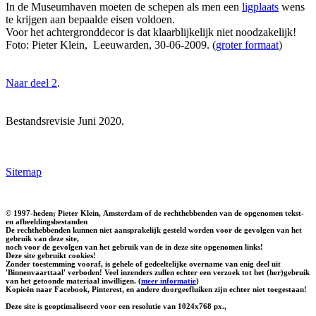
In de Museumhaven moeten de schepen als men een
ligplaats
wens
te krijgen aan bepaalde eisen voldoen.
Voor het achtergronddecor is dat klaarblijkelijk niet noodzakelijk!
Foto: Pieter Klein, Leeuwarden, 30-06-2009. (
groter formaat
)
Naar deel 2
.
Bestandsrevisie Juni 2020.
Sitemap
© 1997-heden; Pieter Klein, Amsterdam of de rechthebbenden van de opgenomen tekst-
en afbeeldingsbestanden
De rechthebbenden kunnen niet aansprakelijk gesteld worden voor de gevolgen van het
gebruik van deze site,
noch voor de gevolgen van het gebruik van de in deze site opgenomen links!
Deze site gebruikt cookies!
Zonder toestemming vooraf, is gehele of gedeeltelijke overname van enig deel uit
'Binnenvaarttaal' verboden! Veel inzenders zullen echter een verzoek tot het (her)gebruik
van het getoonde materiaal inwilligen. (
meer informatie
)
Kopieën naar Facebook, Pinterest, en andere doorgeefluiken zijn echter niet toegestaan!
Deze site is geoptimaliseerd voor een resolutie van 1024x768 px.,