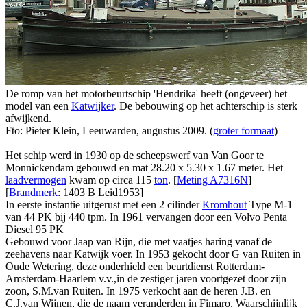
De romp van het motorbeurtschip 'Hendrika' heeft (ongeveer) het
model van een
Katwijker
. De bebouwing op het achterschip is sterk
afwijkend.
Fto: Pieter Klein, Leeuwarden, augustus 2009. (
groter formaat
)
Het schip werd in 1930 op de scheepswerf van Van Goor te
Monnickendam gebouwd en mat 28.20 x 5.30 x 1.67 meter. Het
laadvermogen
kwam op circa 115
ton
. [
Meting A7316N
]
[
Brandmerk
: 1403 B Leid1953]
In eerste instantie uitgerust met een 2 cilinder
Kromhout
Type M-1
van 44 PK bij 440 tpm. In 1961 vervangen door een Volvo Penta
Diesel 95 PK
Gebouwd voor Jaap van Rijn, die met vaatjes haring vanaf de
zeehavens naar Katwijk voer. In 1953 gekocht door G van Ruiten in
Oude Wetering, deze onderhield een beurtdienst Rotterdam-
Amsterdam-Haarlem v.v.,in de zestiger jaren voortgezet door zijn
zoon, S.M.van Ruiten. In 1975 verkocht aan de heren J.B. en
C.J.van Wijnen, die de naam veranderden in Fimaro. Waarschijnlijk