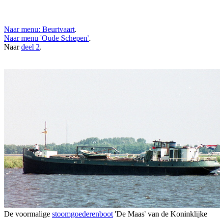
Naar menu: Beurtvaart
.
Naar menu 'Oude Schepen'
.
Naar
deel 2
.
De voormalige
stoomgoederenboot
'De Maas' van de Koninklijke