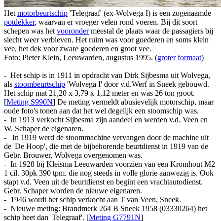
Het
motorbeurtschip
'Telegraaf' (ex-Wolvega I) is een zogenaamde
potdekker
, waarvan er vroeger velen rond voeren. Bij dit soort
schepen was het
vooronder
meestal de plaats waar de passagiers bij
slecht weer verbleven. Het ruim was voor goederen en soms klein
vee, het dek voor zware goederen en groot vee.
Foto: Pieter Klein, Leeuwarden, augustus 1995. (
groter formaat
)
- Het schip is in 1911 in opdracht van Dirk Sijbesma uit Wolvega,
als
stoombeurtschip
'Wolvega I' door v.d.Werf in Sneek gebouwd.
Het schip mat 21,20 x 3,79 x 1,12 meter en was 26 ton groot.
[
Meting S990N
] De meting vermeldt abusievelijk motorschip, maar
oude foto's tonen aan dat het wel degelijk een stoomschip was.
- In 1913 verkocht Sijbesma zijn aandeel en werden v.d. Veen en
W. Schaper de eigenaren.
- In 1919 werd de stoommachine vervangen door de machine uit
de 'De Hoop', die met de bijbehorende beurtdienst in 1919 van de
Gebr. Brouwer, Wolvega overgenomen was.
- In 1928 bij Kleisma Leeuwarden voorzien van een Kromhout M2
1 cil. 30pk 390 tpm. die nog steeds in volle glorie aanwezig is. Ook
stapt v.d. Veen uit de beurtdienst en begint een vrachtautodienst.
Gebr. Schaper worden de nieuwe eigenaren.
- 1946 wordt het schip verkocht aan T van Veen, Sneek.
- Nieuwe meting: Brandmerk 264 B Sneek 1958 (03330264) het
schip heet dan 'Telegraaf'. [
Meting G7791N
]