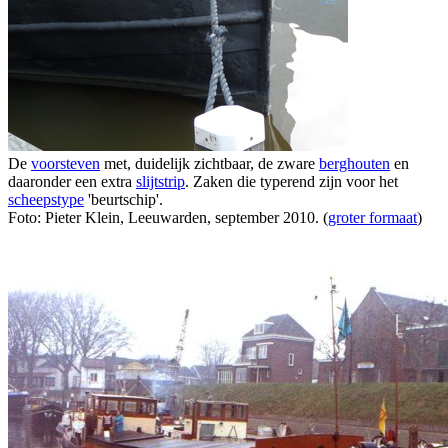
De
voorsteven
met, duidelijk zichtbaar, de zware
berghouten
en
daaronder een extra
slijtstrip
. Zaken die typerend zijn voor het
scheepstype
'beurtschip'.
Foto: Pieter Klein, Leeuwarden, september 2010. (
groter formaat
)