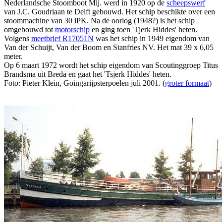
Nederlandsche Stoomboot Mij. werd in 1920 op de
scheepswerf
van J.C. Goudriaan te Delft gebouwd. Het schip beschikte over een
stoommachine van 30 iPK. Na de oorlog (1948?) is het schip
omgebouwd tot
motorschip
en ging toen 'Tjerk Hiddes' heten.
Volgens
meetbrief R17051N
was het schip in 1949 eigendom van
Van der Schuijt, Van der Boom en Stanfries NV. Het mat 39 x 6,05
meter.
Op 6 maart 1972 wordt het schip eigendom van Scoutinggroep Titus
Brandsma uit Breda en gaat het 'Tsjerk Hiddes' heten.
Foto: Pieter Klein, Goingarijpsterpoelen juli 2001. (
groter formaat
)