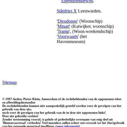
Eigendomsbewijs
.
Stânfries X
Leeuwarden.
'
Dieudonne
' (Woonschip)
'
Minart
' (Katwijker, woonschip)
'
Tramp
', (Woon-weekendschip)
'
Voorwaarts
' (het
Havenmuseum)
Sitemap
© 1997-heden; Pieter Klein, Amsterdam of de rechthebbenden van de opgenomen tekst-
en afbeeldingsbestanden
De rechthebbenden kunnen niet aansprakelijk gesteld worden voor de gevolgen van het
gebruik van deze site,
noch voor de gevolgen van het gebruik van de in deze site opgenomen links!
Deze site gebruikt cookies!
Zonder toestemming vooraf, is gehele of gedeeltelijke overname van enig deel uit
'Binnenvaarttaal' verboden! Veel inzenders zullen echter een verzoek tot het (her)gebruik
van het getoonde materiaal inwilligen. (
meer informatie
)