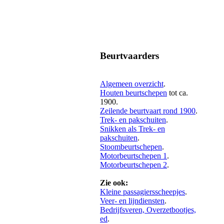
Beurtvaarders
Algemeen overzicht
.
Houten beurtschepen
tot ca.
1900.
Zeilende beurtvaart rond 1900
.
Trek- en pakschuiten
.
Snikken als Trek- en
pakschuiten
.
Stoombeurtschepen
.
Motorbeurtschepen 1
.
Motorbeurtschepen 2
.
Zie ook:
Kleine passagiersscheepjes
.
Veer- en lijndiensten
.
Bedrijfsveren, Overzetbootjes,
ed
.