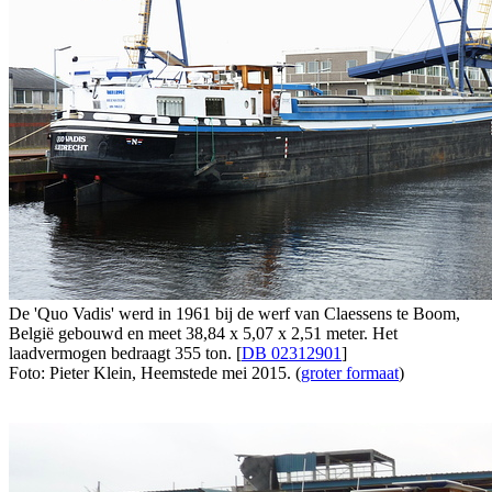
De 'Quo Vadis' werd in 1961 bij de werf van Claessens te Boom,
België gebouwd en meet 38,84 x 5,07 x 2,51 meter. Het
laadvermogen bedraagt 355 ton. [
DB 02312901
]
Foto: Pieter Klein, Heemstede mei 2015. (
groter formaat
)