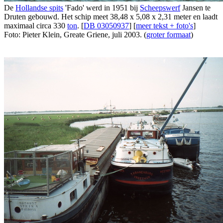
De
Hollandse spits
'Fado' werd in 1951 bij
Scheepswerf
Jansen te
Druten gebouwd. Het schip meet 38,48 x 5,08 x 2,31 meter en laadt
maximaal circa 330
ton
. [
DB 03050937
] [
meer tekst + foto's
]
Foto: Pieter Klein, Greate Griene, juli 2003. (
groter formaat
)