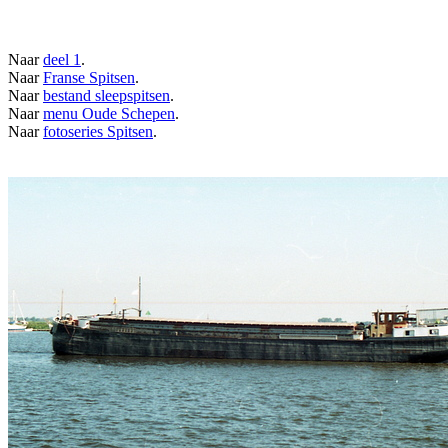
Naar
deel 1
.
Naar
Franse Spitsen
.
Naar
bestand sleepspitsen
.
Naar
menu Oude Schepen
.
Naar
fotoseries Spitsen
.