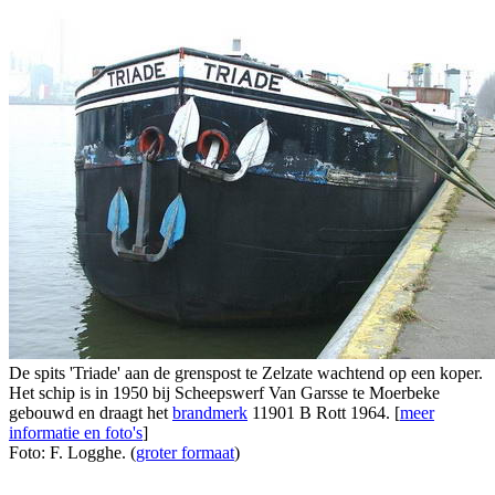
De spits 'Triade' aan de grenspost te Zelzate wachtend op een koper.
Het schip is in 1950 bij Scheepswerf Van Garsse te Moerbeke
gebouwd en draagt het
brandmerk
11901 B Rott 1964. [
meer
informatie en foto's
]
Foto: F. Logghe. (
groter formaat
)