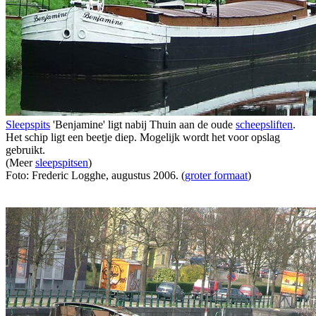
Sleepspits
'Benjamine' ligt nabij Thuin aan de oude
scheepsliften
.
Het schip ligt een beetje diep. Mogelijk wordt het voor opslag
gebruikt.
(Meer
sleepspitsen
)
Foto: Frederic Logghe, augustus 2006. (
groter formaat
)