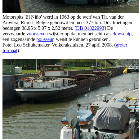
Motorspits 'El Niño' werd in 1963 op de werf van Th. van der
Auwera, Rumst, België gebouwd en meet 377 ton. De afmetingen
bedragen 38,95 x 5,07 x 2,52 meter. [
DB 01822993
] De
verzwaarde
voorsteven
wijst er op dat men het schip als
duwschip
,
een zogenaamde
pousseur
, wenst te kunnen gebruiken.
Foto: Leo Schuitemaker, Volkeraksluizen, 27 april 2008. (
groter
formaat
)