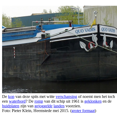
De
kop
van deze spits met witte
verschansing
of noemt men het toch
een
waterbord
? De
romp
van dit schip uit 1961 is
geklonken
en de
huidplaten
zijn van
gejoggelde
landen
voorzien.
Foto: Pieter Klein, Heemstede mei 2015. (
groter formaat
)