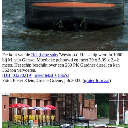
De kont van de
Belgische spits
'Westropa'. Het schip werd in 1960
bij M. van Garsse, Moerbeke gebouwd en meet 39 x 5,09 x 2,42
meter. Het schip beschikt over een 230 PK Gardner diesel en kan
362 ton vervoeren.
[
DB_03220219
] [
meer tekst + foto's
]
Foto: Pieter Klein, Greate Griene, juli 2003. (
groter formaat
)