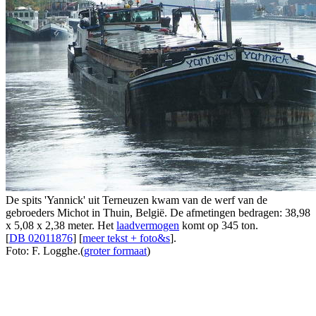
De spits 'Yannick' uit Terneuzen kwam van de werf van de
gebroeders Michot in Thuin, België. De afmetingen bedragen: 38,98
x 5,08 x 2,38 meter. Het
laadvermogen
komt op 345 ton.
[
DB 02011876
] [
meer tekst + foto&s
].
Foto: F. Logghe.(
groter formaat
)