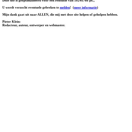
Deze site is geoptimaliseerd voor een resolutie van 1024x768 px.,
U wordt verzocht eventuele gebreken te
melden
!
(
meer informatie
)
Mijn dank gaat uit naar ALLEN, die mij met deze site helpen of geholpen hebben.
Pieter Klein:
Redacteur, auteur, ontwerper en webmaster.