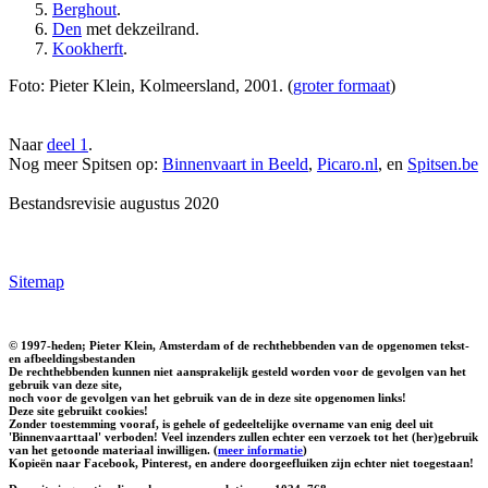
Berghout
.
Den
met dekzeilrand.
Kookherft
.
Foto: Pieter Klein, Kolmeersland, 2001. (
groter formaat
)
Naar
deel 1
.
Nog meer Spitsen op:
Binnenvaart in Beeld
,
Picaro.nl
, en
Spitsen.be
Bestandsrevisie augustus 2020
Sitemap
© 1997-heden; Pieter Klein, Amsterdam of de rechthebbenden van de opgenomen tekst-
en afbeeldingsbestanden
De rechthebbenden kunnen niet aansprakelijk gesteld worden voor de gevolgen van het
gebruik van deze site,
noch voor de gevolgen van het gebruik van de in deze site opgenomen links!
Deze site gebruikt cookies!
Zonder toestemming vooraf, is gehele of gedeeltelijke overname van enig deel uit
'Binnenvaarttaal' verboden! Veel inzenders zullen echter een verzoek tot het (her)gebruik
van het getoonde materiaal inwilligen. (
meer informatie
)
Kopieën naar Facebook, Pinterest, en andere doorgeefluiken zijn echter niet toegestaan!