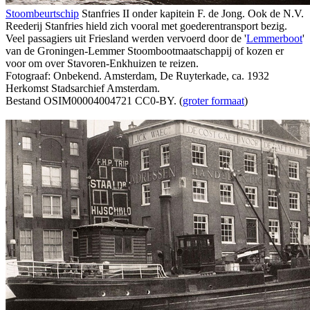
Stoombeurtschip
Stanfries II onder kapitein F. de Jong. Ook de N.V.
Reederij Stanfries hield zich vooral met goederentransport bezig.
Veel passagiers uit Friesland werden vervoerd door de '
Lemmerboot
'
van de Groningen-Lemmer Stoombootmaatschappij of kozen er
voor om over Stavoren-Enkhuizen te reizen.
Fotograaf: Onbekend. Amsterdam, De Ruyterkade, ca. 1932
Herkomst Stadsarchief Amsterdam.
Bestand OSIM00004004721 CC0-BY. (
groter formaat
)