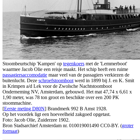
Stoombeurtschip 'Kampen' op
tegenkoers
met de 'Lemmerboot'
waarmee Jacob Olie een reisje maakt. Het schip heeft een ruime
passagiersaccomodatie
maar veel van de passagiers verkiezen de
buitenlucht. Deze
schroefstoomboot
werd in 1899 bij J. en K. Smit
in Krimpen a/d Lek voor de Zwolsche Nachtstoomboot
Onderneming NV, Amsterdam, gebouwd. Het mat 47,74 x 6,61 x
1,90 meter, was 78 ton groot en beschikte over een 200 PK
stoommachine.
[
Eerste meting D80N
] Brandmerk 992 B Amst 1928.
Op het voordek ligt een hoeveelheid zakgoed opgetast.
Foto: Jacob Olie, Zuiderzee 1902.
Bron Stadsarchief Amsterdam nr. 010019001490 CC0-BY. (
groter
formaat
)