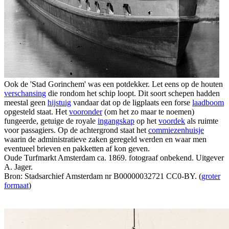
Ook de 'Stad Gorinchem' was een potdekker. Let eens op de houten
verschansing
die rondom het schip loopt. Dit soort schepen hadden
meestal geen
hijstuig
vandaar dat op de ligplaats een forse
laadboom
opgesteld staat. Het
vooronder
(om het zo maar te noemen)
fungeerde, getuige de royale
ingangskap
op het
voordek
als ruimte
voor passagiers. Op de achtergrond staat het
commiezenhuisje
waarin de administratieve zaken geregeld werden en waar men
eventueel brieven en pakketten af kon geven.
Oude Turfmarkt Amsterdam ca. 1869. fotograaf onbekend. Uitgever
A. Jager.
Bron: Stadsarchief Amsterdam nr B00000032721 CC0-BY. (
groter
formaat
)