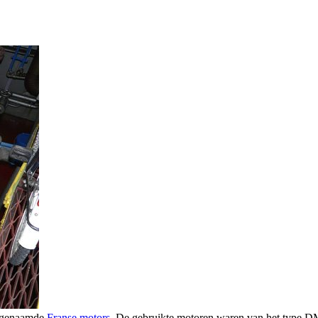
zogenaamde
Franse motors
. De gebruikte motoren waren van het type D