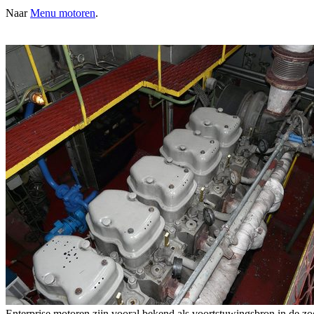
Naar
Menu motoren
.
Enterprise motoren zijn vooral bekend als voortstuwingsbron in de 