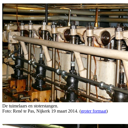
De tuimelaars en stoterstangen.
Foto: René te Pas, Nijkerk 19 maart 2014. (
groter formaat
)