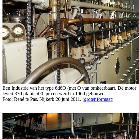
Een Industrie van het type 6d6O (met O van omkeerbaar). De motor
levert 330 pk bij 500 tpm en werd in 1960 gebouwd.
Foto: René te Pas. Nijkerk 20 juni 2011. (
groter formaat
)