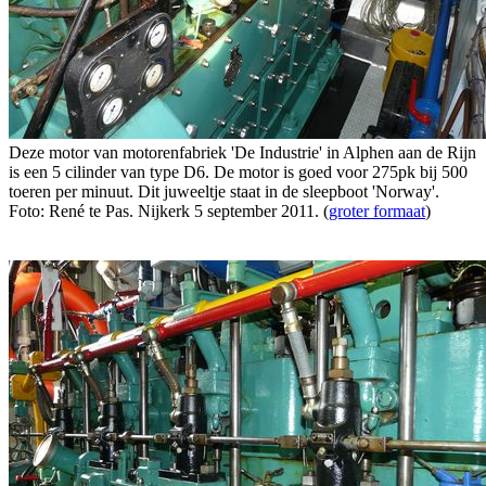
Deze motor van motorenfabriek 'De Industrie' in Alphen aan de Rijn
is een 5 cilinder van type D6. De motor is goed voor 275pk bij 500
toeren per minuut. Dit juweeltje staat in de sleepboot 'Norway'.
Foto: René te Pas. Nijkerk 5 september 2011. (
groter formaat
)