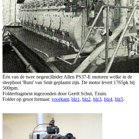
Één van de twee negencilinder Allen PS37-E motoren welke in de
sleepboot 'Buni' van Smit geplaatst zijn. De motor levert 1765pk bij
500tpm.
Folderfragment ingezonden door Gerrit Schut, Tzum.
Folder op groot formaat:
voorkant
,
blz1
,
blz2
,
blz3
,
blz4
,
blz5
.