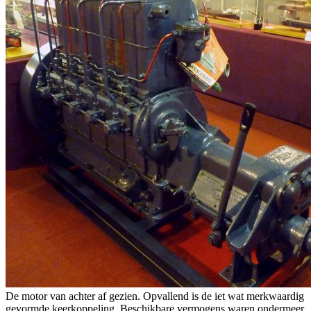
De motor van achter af gezien. Opvallend is de iet wat merkwaardig
gevormde keerkoppeling. Beschikbare vermogens waren ondermeer