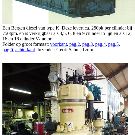
Een Bergen diesel van type K. Deze levert ca. 250pk per cilinder bij
750tpm. en is verkrijgbaar als 3,5, 6, 8 en 9 cilinder in-lijn en als 12,
16 en 18 cilinder V-motor.
Folder op groot formaat:
voorkant
,
pag.2
,
pag.3
,
pag.4
,
pag.5
,
pag.6
,
achterkant
. Inzender: Gerrit Schut, Tzum.