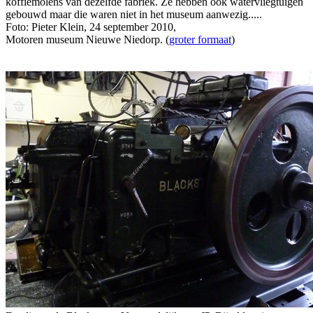
koffiemolens van dezelfde fabriek. Ze hebben ook watervliegtuigen
gebouwd maar die waren niet in het museum aanwezig.....
Foto: Pieter Klein, 24 september 2010,
Motoren museum Nieuwe Niedorp. (
groter formaat
)