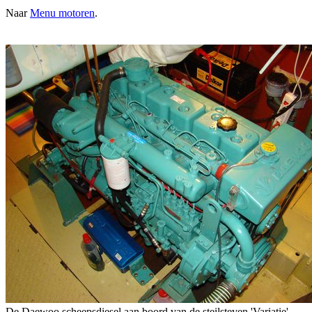
Naar
Menu motoren
.
De Daewoo scheepsdiesel aan boord van de steilsteven 'Variatie'.