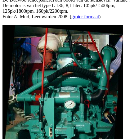
De motor is van het type L 136; 8,1 liter: 105pk/1500tpm,
125pk/1800tpm, 160pk/2200tpm.
Foto: A. Mud, Leeuwarden 2008. (
groter formaat
)