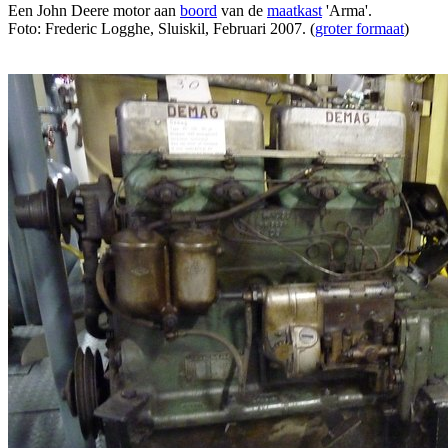
Een John Deere motor aan
boord
van de
maatkast
'Arma'.
Foto: Frederic Logghe, Sluiskil, Februari 2007. (
groter formaat
)