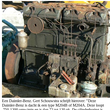
Een Daimler-Benz. Gert Schouwstra schrijft hierover: "Deze
Daimler-Benz is dacht ik een type M204B of M204A. Deze loopt
750-1200 omw/min en is dan 72 tot 120 pk. De cilinderboring is