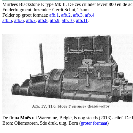
Mirrlees Blackstone E-type Mk-II. De zes cilinder levert 800 en de ac
Folderfragment. Inzender: Gerrit Schut, Tzum.
Folder op groot formaat:
afb.1
,
afb.2
,
afb.3
,
afb.4
,
afb.5
,
afb.6
,
afb.7
,
afb.8
,
afb.9
,
afb.10
,
afb.11
.
De firma
Moës
uit Waremme, België, is nog steeds (2013) actief. De l
Bron: Oliemotoren, 5de druk, uitg. Born (
groter formaat
)