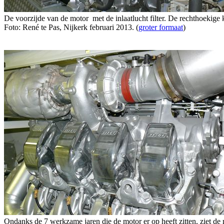
De voorzijde van de motor met de inlaatlucht filter. De rechthoekige 
Foto: René te Pas, Nijkerk februari 2013. (
groter formaat
)
Ondanks de 7 werkzame jaren die de motor er op heeft zitten, ziet de mo