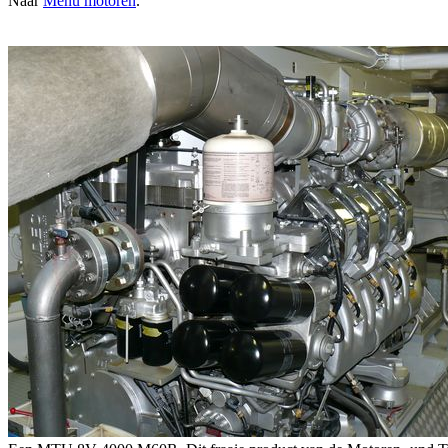
Naar
Menu motoren
.