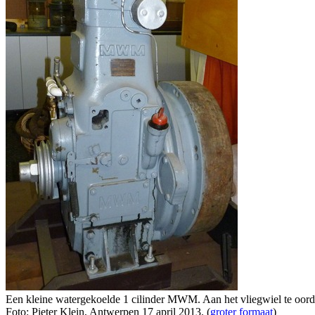
Een kleine watergekoelde 1 cilinder MWM. Aan het vliegwiel te oorde
Foto: Pieter Klein, Antwerpen 17 april 2013. (
groter formaat
)