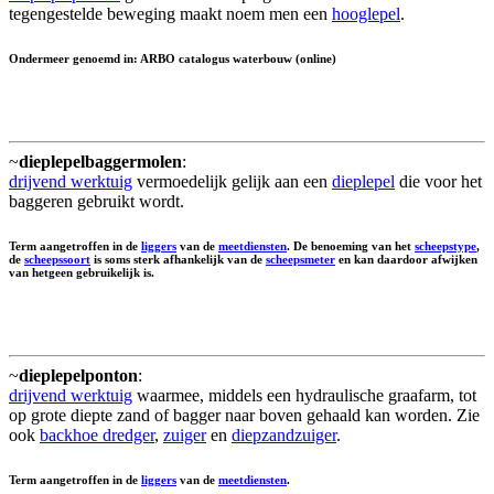
tegengestelde beweging maakt noem men een
hooglepel
.
Ondermeer genoemd in: ARBO catalogus waterbouw (online)
~
dieplepelbaggermolen
:
drijvend werktuig
vermoedelijk gelijk aan een
dieplepel
die voor het
baggeren gebruikt wordt.
Term aangetroffen in de
liggers
van de
meetdiensten
. De benoeming van het
scheepstype
,
de
scheepssoort
is soms sterk afhankelijk van de
scheepsmeter
en kan daardoor afwijken
van hetgeen gebruikelijk is.
~
dieplepelponton
:
drijvend werktuig
waarmee, middels een hydraulische graafarm, tot
op grote diepte zand of bagger naar boven gehaald kan worden. Zie
ook
backhoe dredger
,
zuiger
en
diepzandzuiger
.
Term aangetroffen in de
liggers
van de
meetdiensten
.