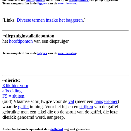
Term aangetroffen in de
liggers
van de
meetdiensten
.
[Links:
Diverse termen inzake het baggeren
.]
~
diepzuiginstallatieponton
:
het
hoofdponton
van een diepzuiger.
Term aangetroffen in de
liggers
van de
meetdiensten
.
~
dierick
:
Klik hier voor
afbeelding.
F5 = sluiten.
(oud) Vlaamse schrijfwijze voor de
val
(meer een
hanger/loper
)
waar de
gaffel
in hing. Voor het hijsen en
strijken
van de gaffel
gebruikte men een takel die op de spruit van de gaffel, die
loze
dierick
genoemd werd, aangreep.
Ander Nederlands equivalent dan
gaffelval
nog niet gevonden.