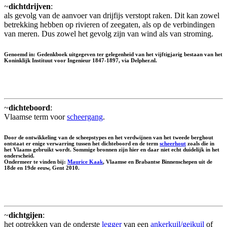
~
dichtdrijven
:
als gevolg van de aanvoer van drijfijs verstopt raken. Dit kan zowel
betrekking hebben op rivieren of zeegaten, als op de verbindingen
van meren. Dus zowel het gevolg zijn van wind als van stroming.
Genoemd in: Gedenkboek uitgegeven ter gelegenheid van het vijftigjarig bestaan van het
Koninklijk Instituut voor Ingenieur 1847-1897, via Delpher.nl.
~
dichteboord
:
Vlaamse term voor
scheergang
.
Door de ontwikkeling van de scheepstypes en het verdwijnen van het tweede berghout
ontstaat er enige verwarring tussen het dichteboord en de term
scheerhout
zoals die in
het Vlaams gebruikt wordt. Sommige bronnen zijn hier en daar niet echt duidelijk in het
onderscheid.
Ondermeer te vinden bij:
Maurice Kaak
, Vlaamse en Brabantse Binnenschepen uit de
18de en 19de eeuw, Gent 2010.
~
dichtgijen
:
het optrekken van de onderste
legger
van een
ankerkuil/geikuil
of