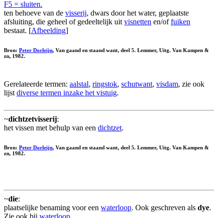
F5 = sluiten.
ten behoeve van de
visserij
, dwars door het water, geplaatste
afsluiting, die geheel of gedeeltelijk uit
visnetten
en/of
fuiken
bestaat. [
Afbeelding
]
Bron:
Peter Dorleijn
, Van gaand en staand want, deel 5. Lemmer, Uitg. Van Kampen &
zn, 1982.
Gerelateerde termen:
aalstal
,
ringstok
,
schutwant
,
visdam
, zie ook
lijst
diverse termen inzake het vistuig
.
~
dichtzetvisserij
:
het vissen met behulp van een
dichtzet
.
Bron:
Peter Dorleijn
, Van gaand en staand want, deel 5. Lemmer, Uitg. Van Kampen &
zn, 1982.
~
die
:
plaatselijke benaming voor een
waterloop
. Ook geschreven als
dye
.
Zie ook bij
waterloop
.