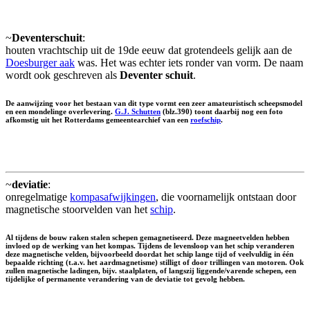
~
Deventerschuit
:
houten vrachtschip uit de 19de eeuw dat grotendeels gelijk aan de
Doesburger aak
was. Het was echter iets ronder van vorm. De naam
wordt ook geschreven als
Deventer schuit
.
De aanwijzing voor het bestaan van dit type vormt een zeer amateuristisch scheepsmodel
en een mondelinge overlevering.
G.J. Schutten
(blz.390) toont daarbij nog een foto
afkomstig uit het Rotterdams gemeentearchief van een
roefschip
.
~
deviatie
:
onregelmatige
kompasafwijkingen
, die voornamelijk ontstaan door
magnetische stoorvelden van het
schip
.
Al tijdens de bouw raken stalen schepen gemagnetiseerd. Deze magneetvelden hebben
invloed op de werking van het kompas. Tijdens de levensloop van het schip veranderen
deze magnetische velden, bijvoorbeeld doordat het schip lange tijd of veelvuldig in één
bepaalde richting (t.a.v. het aardmagnetisme) stilligt of door trillingen van motoren. Ook
zullen magnetische ladingen, bijv. staalplaten, of langszij liggende/varende schepen, een
tijdelijke of permanente verandering van de deviatie tot gevolg hebben.