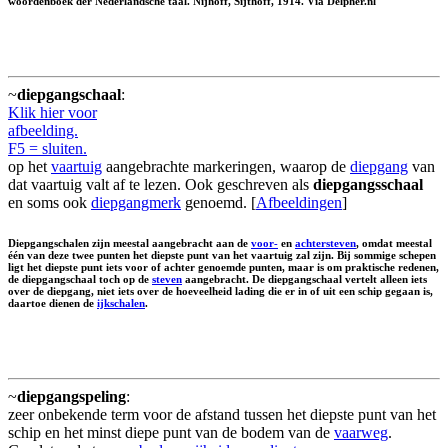
woordenboek der Nederlandsche taal. Nijhoff, Sijthoff, 1914. Via Delpher.nl
~
diepgangschaal
:
Klik hier voor
afbeelding.
F5 = sluiten.
op het
vaartuig
aangebrachte markeringen, waarop de
diepgang
van
dat vaartuig valt af te lezen. Ook geschreven als
diepgangsschaal
en soms ook
diepgangmerk
genoemd. [
Afbeeldingen
]
Diepgangschalen zijn meestal aangebracht aan de
voor-
en
achtersteven
, omdat meestal
één van deze twee punten het diepste punt van het vaartuig zal zijn. Bij sommige schepen
ligt het diepste punt iets voor of achter genoemde punten, maar is om praktische redenen,
de diepgangschaal toch op de
steven
aangebracht. De diepgangschaal vertelt alleen iets
over de diepgang, niet iets over de hoeveelheid lading die er in of uit een schip gegaan is,
daartoe dienen de
ijkschalen
.
~
diepgangspeling
:
zeer onbekende term voor de afstand tussen het diepste punt van het
schip en het minst diepe punt van de bodem van de
vaarweg
.