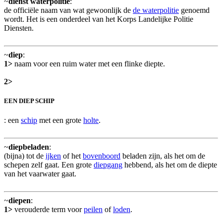
~
dienst waterpolitie
:
de officiële naam van wat gewoonlijk de
de waterpolitie
genoemd
wordt. Het is een onderdeel van het Korps Landelijke Politie
Diensten.
~
diep
:
1>
naam voor een ruim water met een flinke diepte.
2>
EEN DIEP SCHIP
: een
schip
met een grote
holte
.
~
diepbeladen
:
(bijna) tot de
ijken
of het
bovenboord
beladen zijn, als het om de
schepen zelf gaat. Een grote
diepgang
hebbend, als het om de diepte
van het vaarwater gaat.
~
diepen
:
1>
verouderde term voor
peilen
of
loden
.