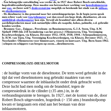
- Een belangrijke ontwikkeling was verder de, in 1927 door Robert Bosch ontwikkelde,
hogedrukbrandstofpomp. Deze maakte een betrouwbare werking van
hogedrukmotoren
met
gas-
en (later ook?)
drukverstuiving
mogelijk en betekende het einde van de
inblaas-
en
gloeikopmotoren
.
- De dieselmotor is dus genoemd naar het ontstekingsprincipe. In de begin jaren sprak
men echter vaak van
(ruw)oliemotor
wat dan zowel een hoge druk, dieselmotor, als een
middeldruk
gloeikopmotor
kon zijn. Terwijl als brandstof niet alleen diverse
aardolieproducten maar ook natuurlijke oliën als raapolie, kokos, palmolie, e.d. gebruikt
konden worden.
- Bronnen: Gas-, Zuiggas-, Petroleum- en Benzinemotoren, G.J.A. Steen, Uitg. A.W.
Sijthoff 1908 (blz 218 formulering van het proces.) | Oliemotoren, Uitg. Vereeniging
Krachtwerktuigen, via Kluwer, Deventer 1932, 1934, 1938, 1944. | Scheepsoliemotoren,
Ir. H.W. van Tijen, Uitg. Vereeniging Krachtwerktuigen, via Kluwer, Deventer 1925. | C.
Noorlander: Oliemotoren voor binnenvaart, visserij en kustvaart. Uitg. Born Assen 1962.
| schepen-en-schippers-van-bergen-op-zoom....dieselmotoren.
COMPRESSORLOZE-DIESELMOTOR
: de huidige vorm van de dieselmotor. De term werd gebruikt in de
tijd dat veel dieselmotoren nog gebruikt maakten van een
compressor waarmee de inblaaslucht onder druk gebracht werd.
Deze lucht had men nodig om de brandstof, tegen de
compressiedruk in de cilinder (±35 atm.) in, in de
verbrandingsruimte te brengen. In 1927, met de komst van de, door
Robert Bosch uitgevonden, hogedruk (> 150 atm.) brandstofpomp
kwam er langzaam een eind aan het bestaan van deze
inblaasmotoren.