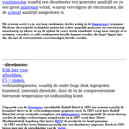
voortstuwing
waarbij een dieselmotor een generator aandrijft en zo
een groot
aggregaat
vormt, waarop vervolgens de electromotor, die
de
schroef
aandrijft aangesloten is.
Dit systeem werd, i.v.m. een laag rendement, slechts weinig in de
binnenvaart
toegepast.
Moderne electronische technieken maken het echter mogelijk generator en voortstuwing
nauwkeurig op elkaar en op de tijdens de vaart steeds wisselende vraag naar energie af te
stemmen, waardoor er zelfs rendementen bereikt kunnen worden, die hoger liggen dan
die, die met de conventionele voortstuwingen bereikt worden.
~
dieselmotor
:
Klik hier voor
afbeelding.
F5 = sluiten.
verbrandingsmotor, waarbij de onder hoge druk ingespoten
brandstof, (meestal) dieselolie, door de in de compressieruimte
heersende temperatuur tot ontbranding komt.
Uitgaande van de
Ottomotor
ontwikkelde Rudolf Diesel in 1892 een systeem waarbij de
brandstof direct in de verbrandingsruimte gespoten werd. In 1893 werd door Rudolf
Diesel het eerste werkende exemplaar, een
inblaasmotor
, tentoongesteld. De jaren daarop
werden de nodige verbeteringen aangebracht en in 1897 werd door Diesel
Machinenfabrik Augsburg (het latere
MAN
) de productie ter hand genomen.
- In 1903 werd het eerste binnenvaartschip met een dieselmotor uitgerust. Reeds in 1905
begon men met de ontwikkeling van de '
turbo
'.