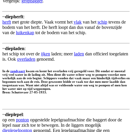
Vergelijk:
grijpbagger
.
~
diepherft
:
herft
met grote diepte. Vaak vormt het
vlak
van het
schip
tevens de
bodem van het herft. De herft loopt dan dus vanaf de bovenzijde
van de
luikenkap
tot de bodem van het schip.
~
diepladen
:
het schip tot over de
ijken
laden; meer
laden
dan officieel toegelaten
is. Ook
overladen
genoemd.
In de
zandvaart
kwam en komt het overladen vrij geregeld voor. Dit omdat er meestal
vrij veel water in de lading zit. Men dient dit water echter weg te pompen voordat men
werkelijk aan de reis begint. Schippers vonden dat vaak maar een hinderlijk tijdverlies en
begonnen toch aan de reis. Deze gewoonte leidde er vaak toe dat men meer laadde dan
toegestaan was. Want niet altijd was er voldoende water om weg te pompen of men kon
het water niet op tijd wegpompen.
Bron: Schuttevaer 27-05-1933.
~
dieplepel
:
op een
ponton
opgestelde lepelgraafmachine die baggert door de
lepel naar zich toe te bewegen. In de liggers mogelijk
dieplepelponton
genoemd. Een lepelgraafmachine die een