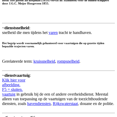
Bron: Het patent als koopman (1819) vervat in: Handboek voor de binnen-schippers
door J.G.C. Meijer Hoogeveen 1855.
~
dienstsnelheid
:
snelheid die men tijdens het
varen
tracht te handhaven.
Het begrip wordt voornamelijk gehanteerd voor vaartuigen die op gezette tijden
bepaalde trajecten varen.
Gerelateerde term:
kruissnelheid
,
rompsnelheid
.
~
dienstvaartuig
:
Klik hier voor
afbeelding.
F5 = sluiten.
vaartuig
in gebruik bij de een of andere overheidsdienst. Meestal
alleen van toepassing op de vaartuigen van de toezichthoudende
diensten, zoals
havendiensten
,
Rijkswaterstaat
, douane en de politie.