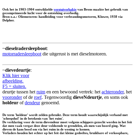
Ook het in 1903-1904 ontwikkelde
verstuiverbakje
van Brons maakte het gebruik van
gecomprimeerde lucht voor de ontsteking overbodig.
Bron o.a.: Oliemotoren: handleiding voor verbrandingsmotoren, Kluwer, 1938 via
Delpher.
~
dieselradersleepboot
:
motorradersleepboot
die uitgerust is met dieselmotoren.
~
dievedeurtje
:
Klik hier voor
afbeelding.
F5 = sluiten.
deurtje tussen het
ruim
en een bewoond vertrek: het
achteronder
, het
vooronder
of de
roef
. Tegenwoordig
dieveNdeurtje
, en soms ook
holdeur
of
dendeur
genoemd.
De term 'holdeur' wordt zelden gebruikt. Deze term houdt waarschijnlijk verband met
'scheepshol' in de betekenis van 'het ruim'.
De verklaring voor de term dievendeur moet volgens schippers gezocht worden in het feit
dat men vaak vergat deze deur voldoende te grendelen, als men van boord ging. Wat
dieven de kans bood om via het ruim in de woning te komen.
Verladers houden het echter op het feit dat kleine gedeeltes, bruikbare of verkoopbare,