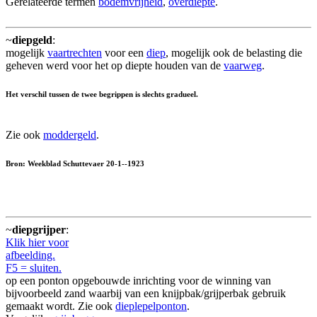
Gerelateerde termen
bodemvrijheid
,
overdiepte
.
~
diepgeld
:
mogelijk
vaartrechten
voor een
diep
, mogelijk ook de belasting die
geheven werd voor het op diepte houden van de
vaarweg
.
Het verschil tussen de twee begrippen is slechts gradueel.
Zie ook
moddergeld
.
Bron: Weekblad Schuttevaer 20-1--1923
~
diepgrijper
:
Klik hier voor
afbeelding.
F5 = sluiten.
op een ponton opgebouwde inrichting voor de winning van
bijvoorbeeld zand waarbij van een knijpbak/grijperbak gebruik
gemaakt wordt. Zie ook
dieplepelponton
.