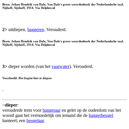
Bron: Johan Hendrik van Dale, Van Dale's groot woordenboek der Nederlandsche taal.
Nijhoff, Sijthoff, 1914. Via Delpher.nl
2>
uitdiepen,
baggeren
. Verouderd.
Bron: Johan Hendrik van Dale, Van Dale's groot woordenboek der Nederlandsche taal.
Nijhoff, Sijthoff, 1914. Via Delpher.nl
3>
dieper worden (van het
vaarwater
). Verouderd.
Voorbeeld:
Het begint hier te diepen
.
~
dieper
:
verouderde term voor
baggeraar
en gelet op de ouderdom van het
woord gaat het vermoedelijk om iemand die de
baggerbeugel
hanteert; een
beugelaar
.