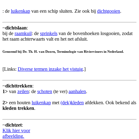
: de
luikenkap
van een schip sluiten. Zie ook bij
dichtgooien
.
~
dichtslaan
:
bij de
raamkuil
: de
sprinkels
van de bovenhoeken losgooien, zodat
het raam achterwaarts valt en het net afsluit.
Genoemd bij Dr. Th. H. van Doorn, Terminologie van Riviervissers in Nederland.
[Links:
Diverse termen inzake het vistuig
.]
~
dichttrekken
:
1>
van
zeilen
: de
schoten
(te ver)
aanhalen
.
2>
een houten
luikenkap
met
(dek)kleden
afdekken. Ook bekend als
kleden trekken
.
~
dichtzet
:
Klik hier voor
afbeelding.