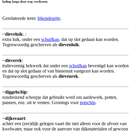
lading langs deze weg verdween.
Gerelateerde term:
lijkendeurtje
.
~
dieveluik
:
:
extra luik, onder een
schuifkap
, dat op slot gedaan kan worden.
Tegenwoordig geschreven als
dievenluik
.
~
dieverek
:
tralievormig hekwerk dat onder een
schuifkap
bevestigd kan worden
en dat op slot gedaan of van binnenuit vastgezet kan worden.
Tegenwoordig geschreven als
dievenrek
.
~
diggelschip
:
rondreizend scheepje dat gebruikt werd om aardewerk, potten,
pannen, enz. uit te venten. Gronings voor
potschip
.
~
dijksvaart
:
achter een (zee)dijk gelegen vaart die niet alleen voor de afvoer van
kwelwater, maar ook voor de aanvoer van dijkmaterialen of gewoon