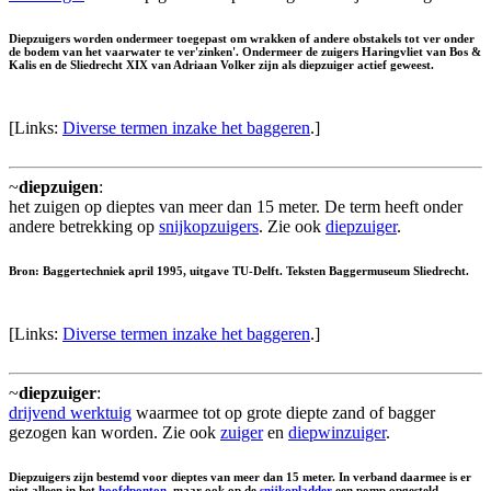
Diepzuigers worden ondermeer toegepast om wrakken of andere obstakels tot ver onder
de bodem van het vaarwater te ver'zinken'. Ondermeer de zuigers Haringvliet van Bos &
Kalis en de Sliedrecht XIX van Adriaan Volker zijn als diepzuiger actief geweest.
[Links:
Diverse termen inzake het baggeren
.]
~
diepzuigen
:
het zuigen op dieptes van meer dan 15 meter. De term heeft onder
andere betrekking op
snijkopzuigers
. Zie ook
diepzuiger
.
Bron: Baggertechniek april 1995, uitgave TU-Delft. Teksten Baggermuseum Sliedrecht.
[Links:
Diverse termen inzake het baggeren
.]
~
diepzuiger
:
drijvend werktuig
waarmee tot op grote diepte zand of bagger
gezogen kan worden. Zie ook
zuiger
en
diepwinzuiger
.
Diepzuigers zijn bestemd voor dieptes van meer dan 15 meter. In verband daarmee is er
niet alleen in het
hoofdponton
, maar ook op de
snijkopladder
een pomp opgesteld.