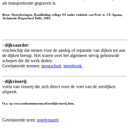
als transportroute gegraven is.
Bron: Waterkeringen, Handleiding college f11 onder redaktie van Prof. ir. J.F. Agema,
Technische Hogeschool Delft, 1985.
~
dijkvaarder
:
vrachtschip dat stenen voor de aanleg of reparatie van dijken tot aan
de dijken brengt. Het waren over het algemeen stevig gebouwde
schepen die dit werk deden.
Gerelateerde termen:
steenschuit
,
steenbonk
.
~
dijkvisserij
:
vorm van visserij die zich direct voor de voet van de zeedijken
afspeelt.
O.a. op www.oudtzummarum.nl/zeedijkvisserij.htm.
Gerelateerde term:
regelvisserij
.