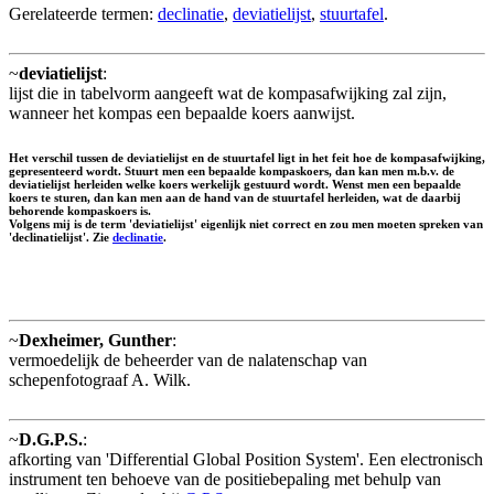
Gerelateerde termen:
declinatie
,
deviatielijst
,
stuurtafel
.
~
deviatielijst
:
lijst die in tabelvorm aangeeft wat de kompasafwijking zal zijn,
wanneer het kompas een bepaalde koers aanwijst.
Het verschil tussen de deviatielijst en de stuurtafel ligt in het feit hoe de kompasafwijking,
gepresenteerd wordt. Stuurt men een bepaalde kompaskoers, dan kan men m.b.v. de
deviatielijst herleiden welke koers werkelijk gestuurd wordt. Wenst men een bepaalde
koers te sturen, dan kan men aan de hand van de stuurtafel herleiden, wat de daarbij
behorende kompaskoers is.
Volgens mij is de term 'deviatielijst' eigenlijk niet correct en zou men moeten spreken van
'declinatielijst'. Zie
declinatie
.
~
Dexheimer, Gunther
:
vermoedelijk de beheerder van de nalatenschap van
schepenfotograaf A. Wilk.
~
D.G.P.S.
:
afkorting van 'Differential Global Position System'. Een electronisch
instrument ten behoeve van de positiebepaling met behulp van