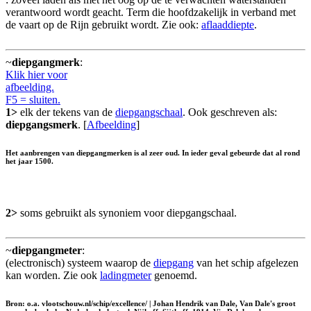
verantwoord wordt geacht. Term die hoofdzakelijk in verband met
de vaart op de Rijn gebruikt wordt. Zie ook:
aflaaddiepte
.
~
diepgangmerk
:
Klik hier voor
afbeelding.
F5 = sluiten.
1>
elk der tekens van de
diepgangschaal
. Ook geschreven als:
diepgangsmerk
. [
Afbeelding
]
Het aanbrengen van diepgangmerken is al zeer oud. In ieder geval gebeurde dat al rond
het jaar 1500.
2>
soms gebruikt als synoniem voor diepgangschaal.
~
diepgangmeter
:
(electronisch) systeem waarop de
diepgang
van het schip afgelezen
kan worden. Zie ook
ladingmeter
genoemd.
Bron: o.a. vlootschouw.nl/schip/excellence/ | Johan Hendrik van Dale, Van Dale's groot