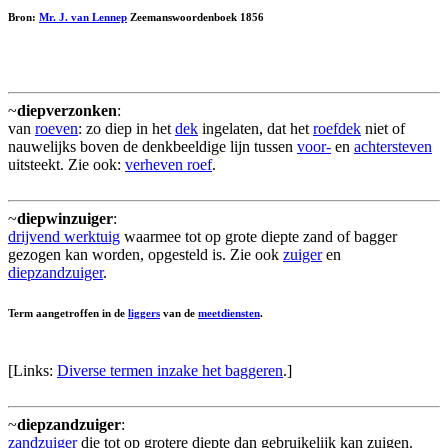
Bron:
Mr. J. van Lennep
Zeemanswoordenboek 1856
~
diepverzonken
:
van
roeven
: zo diep in het
dek
ingelaten, dat het
roefdek
niet of
nauwelijks boven de denkbeeldige lijn tussen
voor-
en
achtersteven
uitsteekt. Zie ook:
verheven roef
.
~
diepwinzuiger
:
drijvend werktuig
waarmee tot op grote diepte zand of bagger
gezogen kan worden, opgesteld is. Zie ook
zuiger
en
diepzandzuiger
.
Term aangetroffen in de
liggers
van de
meetdiensten
.
[Links:
Diverse termen inzake het baggeren
.]
~
diepzandzuiger
:
zandzuiger
die tot op grotere diepte dan gebruikelijk kan zuigen.