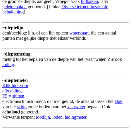
de grootste diepte, aangeeft. Vroeger vaak
bolbaken
, later
geleidebaken
genoemd. [Links:
Diverse termen inzake de
bebakening
]
~
dieptelijn
:
denkbeeldige lijn, of een lijn op een
waterkaart
, die een aantal
punten met gelijke diepte met elkaar verbindt.
~
dieptemeting
:
meting tot het bepalen van de diepte van het (vaar)water. Zie ook
loding
.
~
dieptemeter
:
Klik hier voor
afbeelding.
F5 = sluiten.
electronisch instrument, dat met geluid, de afstand tussen het
vlak
van het
schip
en de bodem van het
vaarwater
bepaalt. Ook
echolood
genoemd.
Verwante termen:
loodlijn
,
loden
,
ladingmeter
.