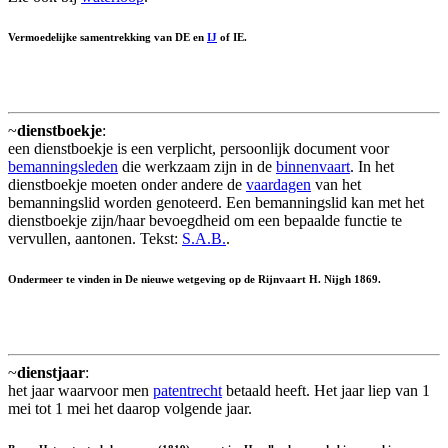
Vermoedelijke samentrekking van DE en
IJ
of IE.
~
dienstboekje
:
een dienstboekje is een verplicht, persoonlijk document voor
bemanningsleden
die werkzaam zijn in de
binnenvaart
. In het
dienstboekje moeten onder andere de
vaardagen
van het
bemanningslid worden genoteerd. Een bemanningslid kan met het
dienstboekje zijn/haar bevoegdheid om een bepaalde functie te
vervullen, aantonen. Tekst:
S.A.B.
.
Ondermeer te vinden in De nieuwe wetgeving op de Rijnvaart H. Nijgh 1869.
~
dienstjaar
:
het jaar waarvoor men
patentrecht
betaald heeft. Het jaar liep van 1
mei tot 1 mei het daarop volgende jaar.