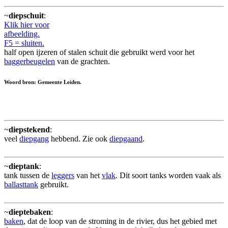
~
diepschuit
:
Klik hier voor
afbeelding.
F5 = sluiten.
half open ijzeren of stalen schuit die gebruikt werd voor het
baggerbeugelen
van de grachten.
Woord bron: Gemeente Leiden.
~
diepstekend
:
veel
diepgang
hebbend. Zie ook
diepgaand
.
~
dieptank
:
tank tussen de
leggers
van het
vlak
. Dit soort tanks worden vaak als
ballasttank
gebruikt.
~
dieptebaken
:
baken
, dat de loop van de stroming in de rivier, dus het gebied met