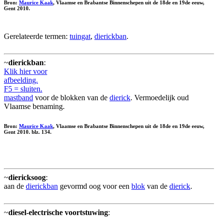
Bron:
Maurice Kaak
, Vlaamse en Brabantse Binnenschepen uit de 18de en 19de eeuw,
Gent 2010.
Gerelateerde termen:
tuingat
,
dierickban
.
~
dierickban
:
Klik hier voor
afbeelding.
F5 = sluiten.
mastband
voor de blokken van de
dierick
. Vermoedelijk oud
Vlaamse benaming.
Bron:
Maurice Kaak
, Vlaamse en Brabantse Binnenschepen uit de 18de en 19de eeuw,
Gent 2010. blz. 134.
~
diericksoog
:
aan de
dierickban
gevormd oog voor een
blok
van de
dierick
.
~
diesel-electrische voortstuwing
: