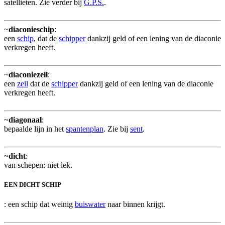
satellieten. Zie verder bij
G.P.S.
.
~
diaconieschip
:
een
schip
, dat de
schipper
dankzij geld of een lening van de diaconie
verkregen heeft.
~
diaconiezeil
:
een
zeil
dat de
schipper
dankzij geld of een lening van de diaconie
verkregen heeft.
~
diagonaal
:
bepaalde lijn in het
spantenplan
. Zie bij
sent
.
~
dicht
:
van schepen: niet lek.
EEN DICHT SCHIP
: een schip dat weinig
buiswater
naar binnen krijgt.