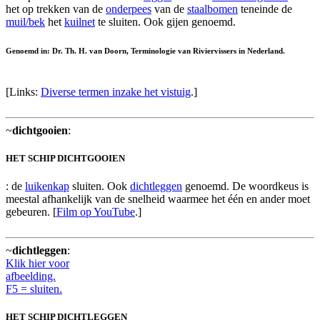
het op trekken van de
onderpees
van de
staalbomen
teneinde de
muil/bek
het
kuilnet
te sluiten. Ook gijen genoemd.
Genoemd in: Dr. Th. H. van Doorn, Terminologie van Riviervissers in Nederland.
[Links:
Diverse termen inzake het vistuig
.]
~
dichtgooien
:
HET SCHIP DICHTGOOIEN
: de
luikenkap
sluiten. Ook
dichtleggen
genoemd. De woordkeus is
meestal afhankelijk van de snelheid waarmee het één en ander moet
gebeuren. [
Film op YouTube
.]
~
dichtleggen
:
Klik hier voor
afbeelding.
F5 = sluiten.
HET SCHIP DICHTLEGGEN