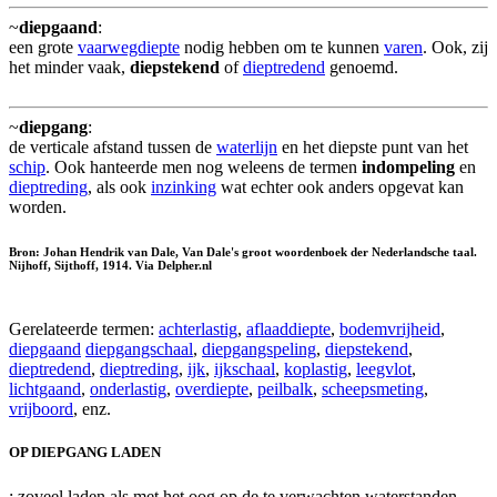
~
diepgaand
:
een grote
vaarwegdiepte
nodig hebben om te kunnen
varen
. Ook, zij
het minder vaak,
diepstekend
of
dieptredend
genoemd.
~
diepgang
:
de verticale afstand tussen de
waterlijn
en het diepste punt van het
schip
. Ook hanteerde men nog weleens de termen
indompeling
en
dieptreding
, als ook
inzinking
wat echter ook anders opgevat kan
worden.
Bron: Johan Hendrik van Dale, Van Dale's groot woordenboek der Nederlandsche taal.
Nijhoff, Sijthoff, 1914. Via Delpher.nl
Gerelateerde termen:
achterlastig
,
aflaaddiepte
,
bodemvrijheid
,
diepgaand
diepgangschaal
,
diepgangspeling
,
diepstekend
,
dieptredend
,
dieptreding
,
ijk
,
ijkschaal
,
koplastig
,
leegvlot
,
lichtgaand
,
onderlastig
,
overdiepte
,
peilbalk
,
scheepsmeting
,
vrijboord
, enz.
OP DIEPGANG LADEN
: zoveel laden als met het oog op de te verwachten waterstanden