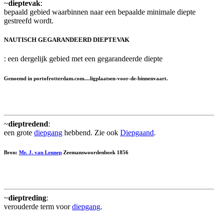
~
dieptevak
:
bepaald gebied waarbinnen naar een bepaalde minimale diepte
gestreefd wordt.
NAUTISCH GEGARANDEERD DIEPTEVAK
: een dergelijk gebied met een gegarandeerde diepte
Genoemd in portofrotterdam.com....ligplaatsen-voor-de-binnenvaart.
~
dieptredend
:
een grote
diepgang
hebbend. Zie ook
Diepgaand
.
Bron:
Mr. J. van Lennep
Zeemanswoordenboek 1856
~
dieptreding
:
verouderde term voor
diepgang
.