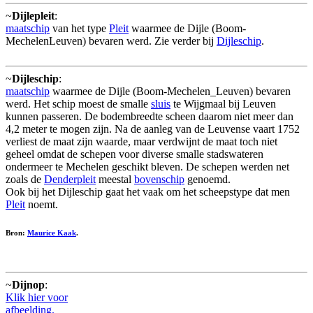
~
Dijlepleit
:
maatschip
van het type
Pleit
waarmee de Dijle (Boom-
MechelenLeuven) bevaren werd. Zie verder bij
Dijleschip
.
~
Dijleschip
:
maatschip
waarmee de Dijle (Boom-Mechelen_Leuven) bevaren
werd. Het schip moest de smalle
sluis
te Wijgmaal bij Leuven
kunnen passeren. De bodembreedte scheen daarom niet meer dan
4,2 meter te mogen zijn. Na de aanleg van de Leuvense vaart 1752
verliest de maat zijn waarde, maar verdwijnt de maat toch niet
geheel omdat de schepen voor diverse smalle stadswateren
ondermeer te Mechelen geschikt bleven. De schepen werden net
zoals de
Denderpleit
meestal
bovenschip
genoemd.
Ook bij het Dijleschip gaat het vaak om het scheepstype dat men
Pleit
noemt.
Bron:
Maurice Kaak
.
~
Dijnop
:
Klik hier voor
afbeelding.