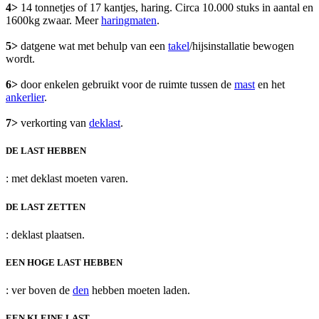
4>
14 tonnetjes of 17 kantjes, haring. Circa 10.000 stuks in aantal en
1600kg zwaar. Meer
haringmaten
.
5>
datgene wat met behulp van een
takel
/hijsinstallatie bewogen
wordt.
6>
door enkelen gebruikt voor de ruimte tussen de
mast
en het
ankerlier
.
7>
verkorting van
deklast
.
DE LAST HEBBEN
: met deklast moeten varen.
DE LAST ZETTEN
: deklast plaatsen.
EEN HOGE LAST HEBBEN
: ver boven de
den
hebben moeten laden.
EEN KLEINE LAST