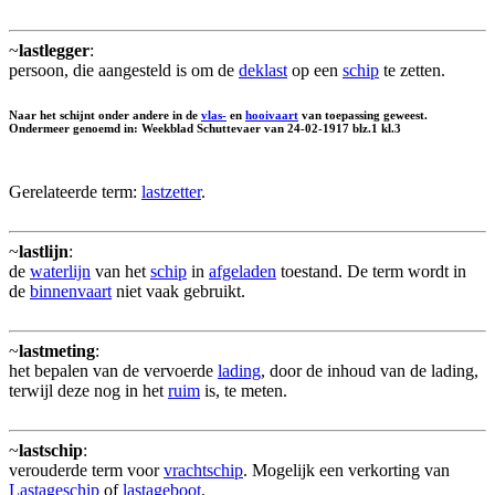
~
lastlegger
:
persoon, die aangesteld is om de
deklast
op een
schip
te zetten.
Naar het schijnt onder andere in de
vlas-
en
hooivaart
van toepassing geweest.
Ondermeer genoemd in: Weekblad Schuttevaer van 24-02-1917 blz.1 kl.3
Gerelateerde term:
lastzetter
.
~
lastlijn
:
de
waterlijn
van het
schip
in
afgeladen
toestand. De term wordt in
de
binnenvaart
niet vaak gebruikt.
~
lastmeting
:
het bepalen van de vervoerde
lading
, door de inhoud van de lading,
terwijl deze nog in het
ruim
is, te meten.
~
lastschip
:
verouderde term voor
vrachtschip
. Mogelijk een verkorting van
Lastageschip
of
lastageboot
.