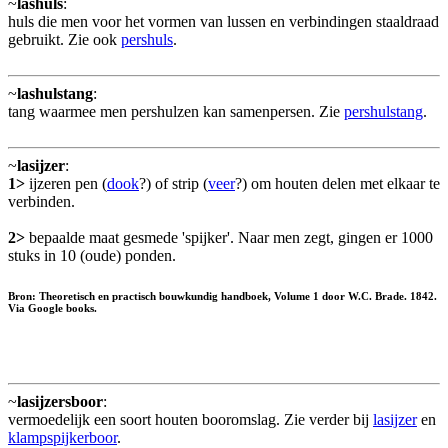
~
lashuls
:
huls die men voor het vormen van lussen en verbindingen staaldraad
gebruikt. Zie ook
pershuls
.
~
lashulstang
:
tang waarmee men pershulzen kan samenpersen. Zie
pershulstang
.
~
lasijzer
:
1>
ijzeren pen (
dook
?) of strip (
veer
?) om houten delen met elkaar te
verbinden.
2>
bepaalde maat gesmede 'spijker'. Naar men zegt, gingen er 1000
stuks in 10 (oude) ponden.
Bron: Theoretisch en practisch bouwkundig handboek, Volume 1 door W.C. Brade. 1842.
Via Google books.
~
lasijzersboor
:
vermoedelijk een soort houten booromslag. Zie verder bij
lasijzer
en
klampspijkerboor
.