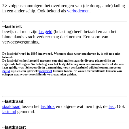
2>
volgens sommigen: het overbrengen van (de doorgaande) lading
in een ander schip. Ook bekend als
verbodemen
.
~
lastbrief
:
bewijs dat men zijn
lastgeld
(belasting) heeft betaald en aan het
binnenlands vrachtverkeer mag deel nemen. Een soort van
vervoersvergunning.
De lastbrief werd in 1805 ingevoerd. Wanneer deze weer opgeheven is, is mij nog niet
bekend.
De lastbrief en het lastgeld moesten een eind maken aan de diverse plaatselijke en
regionale heffingen. Na betaling van het lastgeld kreeg men een nieuwe lastbrief die een
jaar geldig was. Schepen die in aanmerking voor een lastbrief wilden komen, moesten
geijkt
zijn en een ijkbrief=
meetbrief
kunnen tonen. Er waren verschillende klassen van
schepen waarvoor verschillende voorwaarden golden.
~
lastdraad
:
staaldraad
tussen het
lastblok
en datgene wat men hijst; de
last
. Ook
lasteind
genoemd.
~
lastdrager
: