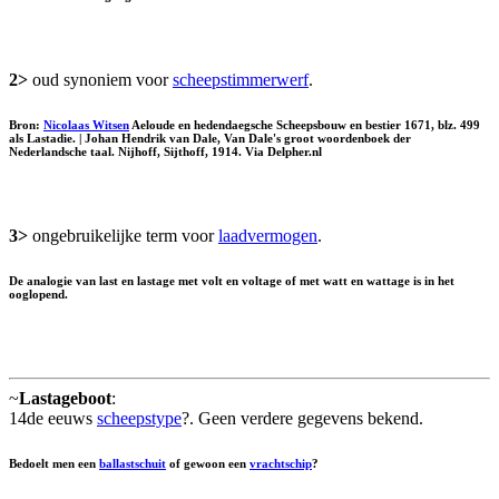
2>
oud synoniem voor
scheepstimmerwerf
.
Bron:
Nicolaas Witsen
Aeloude en hedendaegsche Scheepsbouw en bestier 1671, blz. 499
als
Lastadie
. | Johan Hendrik van Dale, Van Dale's groot woordenboek der
Nederlandsche taal. Nijhoff, Sijthoff, 1914. Via Delpher.nl
3>
ongebruikelijke term voor
laadvermogen
.
De analogie van last en lastage met volt en voltage of met watt en wattage is in het
ooglopend.
~
Lastageboot
:
14de eeuws
scheepstype
?. Geen verdere gegevens bekend.
Bedoelt men een
ballastschuit
of gewoon een
vrachtschip
?