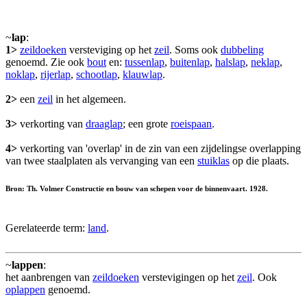
~
lap
:
1>
zeildoeken
versteviging op het
zeil
. Soms ook
dubbeling
genoemd. Zie ook
bout
en:
tussenlap
,
buitenlap
,
halslap
,
neklap
,
noklap
,
rijerlap
,
schootlap
,
klauwlap
.
2>
een
zeil
in het algemeen.
3>
verkorting van
draaglap
; een grote
roeispaan
.
4>
verkorting van 'overlap' in de zin van een zijdelingse overlapping
van twee staalplaten als vervanging van een
stuiklas
op die plaats.
Bron: Th. Volmer Constructie en bouw van schepen voor de binnenvaart. 1928.
Gerelateerde term:
land
.
~
lappen
:
het aanbrengen van
zeildoeken
verstevigingen op het
zeil
. Ook
oplappen
genoemd.