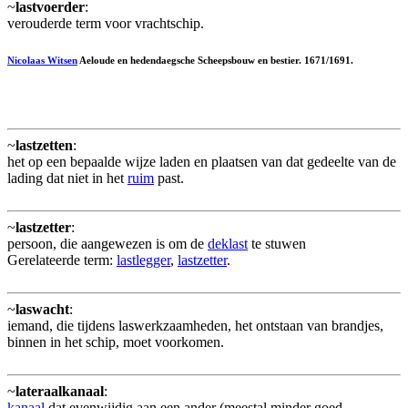
~
lastvoerder
:
verouderde term voor vrachtschip.
Nicolaas Witsen
Aeloude en hedendaegsche Scheepsbouw en bestier. 1671/1691.
~
lastzetten
:
het op een bepaalde wijze laden en plaatsen van dat gedeelte van de
lading dat niet in het
ruim
past.
~
lastzetter
:
persoon, die aangewezen is om de
deklast
te stuwen
Gerelateerde term:
lastlegger
,
lastzetter
.
~
laswacht
:
iemand, die tijdens laswerkzaamheden, het ontstaan van brandjes,
binnen in het schip, moet voorkomen.
~
lateraalkanaal
:
kanaal
dat evenwijdig aan een ander (meestal minder goed