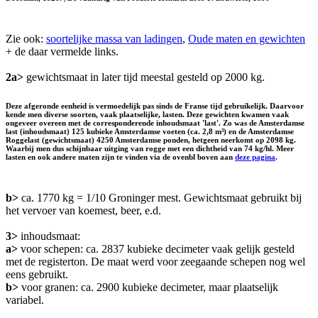
Zie ook:
soortelijke massa van ladingen
,
Oude maten en gewichten
+ de daar vermelde links.
2a>
gewichtsmaat in later tijd meestal gesteld op 2000 kg.
Deze afgeronde eenheid is vermoedelijk pas sinds de Franse tijd gebruikelijk. Daarvoor
kende men diverse soorten, vaak plaatselijke, lasten. Deze gewichten kwamen vaak
ongeveer overeen met de corresponderende inhoudsmaat 'last'. Zo was de Amsterdamse
last (inhoudsmaat) 125 kubieke Amsterdamse voeten (ca. 2,8 m³) en de Amsterdamse
Roggelast (gewichtsmaat) 4250 Amsterdamse ponden, hetgeen neerkomt op 2098 kg.
Waarbij men dus schijnbaar uitging van rogge met een dichtheid van 74 kg/hl. Meer
lasten en ook andere maten zijn te vinden via de ovenbl boven aan
deze pagina
.
b>
ca. 1770 kg = 1/10 Groninger mest. Gewichtsmaat gebruikt bij
het vervoer van koemest, beer, e.d.
3>
inhoudsmaat:
a>
voor schepen: ca. 2837 kubieke decimeter vaak gelijk gesteld
met de registerton. De maat werd voor zeegaande schepen nog wel
eens gebruikt.
b>
voor granen: ca. 2900 kubieke decimeter, maar plaatselijk
variabel.