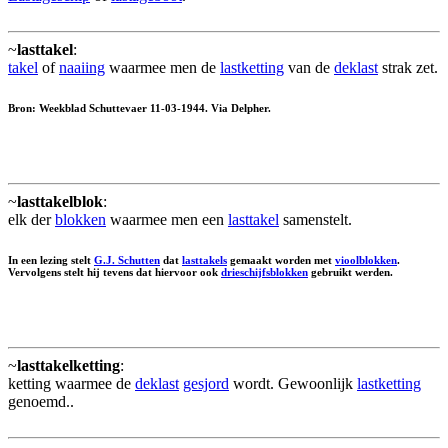
~
lasttakel
:
takel
of
naaiing
waarmee men de
lastketting
van de
deklast
strak zet.
Bron: Weekblad Schuttevaer 11-03-1944. Via Delpher.
~
lasttakelblok
:
elk der
blokken
waarmee men een
lasttakel
samenstelt.
In een lezing stelt
G.J. Schutten
dat
lasttakels
gemaakt worden met
vioolblokken
.
Vervolgens stelt hij tevens dat hiervoor ook
drieschijfsblokken
gebruikt werden.
~
lasttakelketting
:
ketting waarmee de
deklast
gesjord
wordt. Gewoonlijk
lastketting
genoemd..