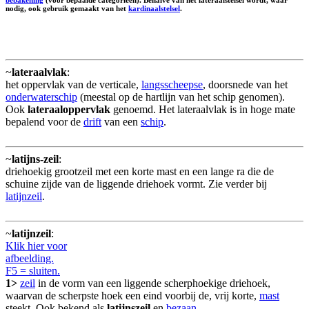
nodig, ook gebruik gemaakt van het
kardinaalstelsel
.
~
lateraalvlak
:
het oppervlak van de verticale,
langsscheepse
, doorsnede van het
onderwaterschip
(meestal op de hartlijn van het schip genomen).
Ook
lateraaloppervlak
genoemd. Het lateraalvlak is in hoge mate
bepalend voor de
drift
van een
schip
.
~
latijns-zeil
:
driehoekig grootzeil met een korte mast en een lange ra die de
schuine zijde van de liggende driehoek vormt. Zie verder bij
latijnzeil
.
~
latijnzeil
:
Klik hier voor
afbeelding.
F5 = sluiten.
1>
zeil
in de vorm van een liggende scherphoekige driehoek,
waarvan de scherpste hoek een eind voorbij de, vrij korte,
mast
steekt. Ook bekend als
latijnszeil
en
bezaan
.