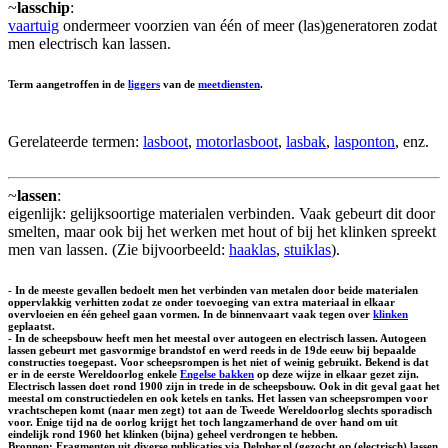
~
lasschip
:
vaartuig
ondermeer voorzien van één of meer (las)generatoren zodat
men electrisch kan lassen.
Term aangetroffen in de
liggers
van de
meetdiensten
.
Gerelateerde termen:
lasboot
,
motorlasboot
,
lasbak
,
lasponton
, enz.
~
lassen
:
eigenlijk: gelijksoortige materialen verbinden. Vaak gebeurt dit door
smelten, maar ook bij het werken met hout of bij het klinken spreekt
men van lassen. (Zie bijvoorbeeld:
haaklas
,
stuiklas
).
- In de meeste gevallen bedoelt men het verbinden van metalen door beide materialen
oppervlakkig verhitten zodat ze onder toevoeging van extra materiaal in elkaar
overvloeien en één geheel gaan vormen. In de binnenvaart vaak tegen over
klinken
geplaatst.
- In de scheepsbouw heeft men het meestal over autogeen en electrisch lassen. Autogeen
lassen gebeurt met gasvormige brandstof en werd reeds in de 19de eeuw bij bepaalde
constructies toegepast. Voor scheepsrompen is het niet of weinig gebruikt. Bekend is dat
er in de eerste Wereldoorlog enkele
Engelse bakken
op deze wijze in elkaar gezet zijn.
Electrisch lassen doet rond 1900 zijn in trede in de scheepsbouw. Ook in dit geval gaat het
meestal om constructiedelen en ook ketels en tanks. Het lassen van scheepsrompen voor
vrachtschepen komt (naar men zegt) tot aan de Tweede Wereldoorlog slechts sporadisch
voor. Enige tijd na de oorlog krijgt het toch langzamerhand de over hand om uit
eindelijk rond 1960 het klinken (bijna) geheel verdrongen te hebben.
Bronnen: Fragmenten uit diverse publicaties via Delpher.nl (gezocht op (electrisch) lassen