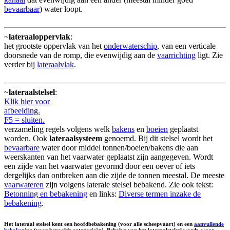
bevaarbaar
) water loopt.
~
lateraaloppervlak
:
het grootste oppervlak van het
onderwaterschip
, van een verticale
doorsnede van de romp, die evenwijdig aan de
vaarrichting
ligt. Zie
verder bij
lateraalvlak
.
~
lateraalstelsel
:
Klik hier voor
afbeelding.
F5 = sluiten.
verzameling regels volgens welk
bakens
en
boeien
geplaatst
worden. Ook
lateraalsysteem
genoemd. Bij dit stelsel wordt het
bevaarbare
water door middel tonnen/boeien/bakens die aan
weerskanten van het vaarwater geplaatst zijn aangegeven. Wordt
een zijde van het vaarwater gevormd door een oever of iets
dergelijks dan ontbreken aan die zijde de tonnen meestal. De meeste
vaarwateren
zijn volgens laterale stelsel bebakend. Zie ook tekst:
Betonning en bebakening
en links:
Diverse termen inzake de
bebakening
.
Het lateraal stelsel kent een hoofdbebakening (voor alle scheepvaart) en een
aanvullende
bebakening
(voor bepaalde categorieën). Behalve van het lateraalstelsel wordt, waar