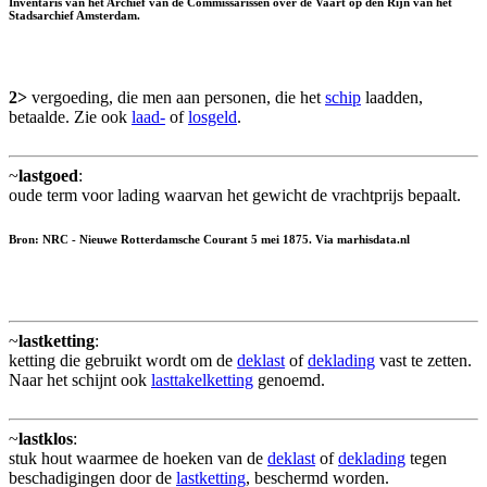
Inventaris van het Archief van de Commissarissen over de Vaart op den Rijn van het
Stadsarchief Amsterdam.
2>
vergoeding, die men aan personen, die het
schip
laadden,
betaalde. Zie ook
laad-
of
losgeld
.
~
lastgoed
:
oude term voor lading waarvan het gewicht de vrachtprijs bepaalt.
Bron: NRC - Nieuwe Rotterdamsche Courant 5 mei 1875. Via marhisdata.nl
~
lastketting
:
ketting die gebruikt wordt om de
deklast
of
deklading
vast te zetten.
Naar het schijnt ook
lasttakelketting
genoemd.
~
lastklos
:
stuk hout waarmee de hoeken van de
deklast
of
deklading
tegen
beschadigingen door de
lastketting
, beschermd worden.