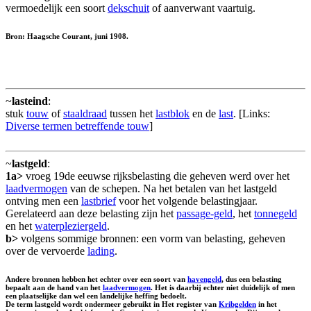
vermoedelijk een soort
dekschuit
of aanverwant vaartuig.
Bron: Haagsche Courant, juni 1908.
~
lasteind
:
stuk
touw
of
staaldraad
tussen het
lastblok
en de
last
. [Links:
Diverse termen betreffende touw
]
~
lastgeld
:
1a>
vroeg 19de eeuwse rijksbelasting die geheven werd over het
laadvermogen
van de schepen. Na het betalen van het lastgeld
ontving men een
lastbrief
voor het volgende belastingjaar.
Gerelateerd aan deze belasting zijn het
passage-geld
, het
tonnegeld
en het
waterpleziergeld
.
b>
volgens sommige bronnen: een vorm van belasting, geheven
over de vervoerde
lading
.
Andere bronnen hebben het echter over een soort van
havengeld
, dus een belasting
bepaalt aan de hand van het
laadvermogen
. Het is daarbij echter niet duidelijk of men
een plaatselijke dan wel een landelijke heffing bedoelt.
De term lastgeld wordt ondermeer gebruikt in Het register van
Kribgelden
in het