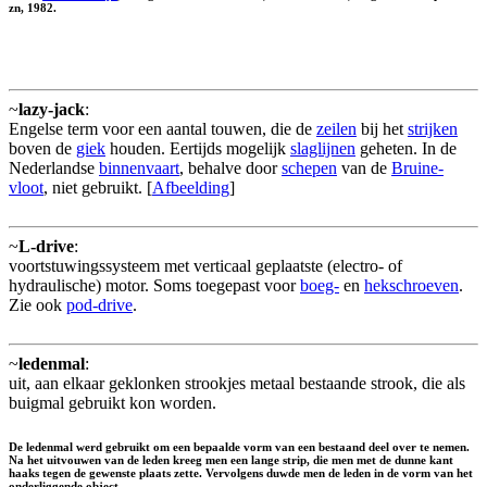
zn, 1982.
~
lazy-jack
:
Engelse term voor een aantal touwen, die de
zeilen
bij het
strijken
boven de
giek
houden. Eertijds mogelijk
slaglijnen
geheten. In de
Nederlandse
binnenvaart
, behalve door
schepen
van de
Bruine-
vloot
, niet gebruikt. [
Afbeelding
]
~
L-drive
:
voortstuwingssysteem met verticaal geplaatste (electro- of
hydraulische) motor. Soms toegepast voor
boeg-
en
hekschroeven
.
Zie ook
pod-drive
.
~
ledenmal
:
uit, aan elkaar geklonken strookjes metaal bestaande strook, die als
buigmal gebruikt kon worden.
De ledenmal werd gebruikt om een bepaalde vorm van een bestaand deel over te nemen.
Na het uitvouwen van de leden kreeg men een lange strip, die men met de dunne kant
haaks tegen de gewenste plaats zette. Vervolgens duwde men de leden in de vorm van het
onderliggende object.