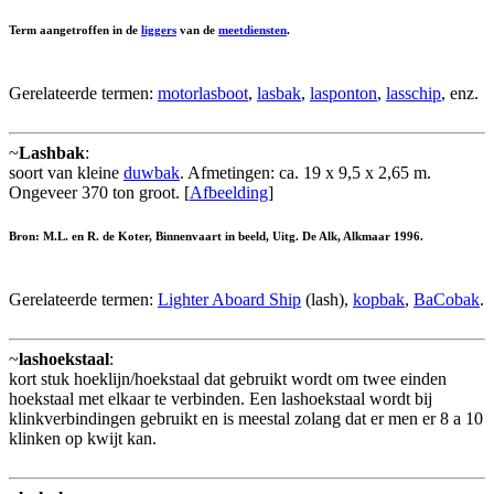
Term aangetroffen in de
liggers
van de
meetdiensten
.
Gerelateerde termen:
motorlasboot
,
lasbak
,
lasponton
,
lasschip
, enz.
~
Lashbak
:
soort van kleine
duwbak
. Afmetingen: ca. 19 x 9,5 x 2,65 m.
Ongeveer 370 ton groot. [
Afbeelding
]
Bron: M.L. en R. de Koter, Binnenvaart in beeld, Uitg. De Alk, Alkmaar 1996.
Gerelateerde termen:
Lighter Aboard Ship
(lash),
kopbak
,
BaCobak
.
~
lashoekstaal
:
kort stuk hoeklijn/hoekstaal dat gebruikt wordt om twee einden
hoekstaal met elkaar te verbinden. Een lashoekstaal wordt bij
klinkverbindingen gebruikt en is meestal zolang dat er men er 8 a 10
klinken op kwijt kan.