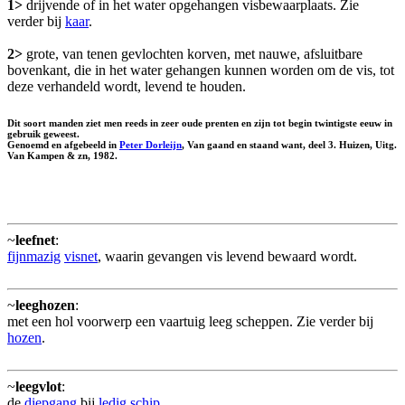
1>
drijvende of in het water opgehangen visbewaarplaats. Zie
verder bij
kaar
.
2>
grote, van tenen gevlochten korven, met nauwe, afsluitbare
bovenkant, die in het water gehangen kunnen worden om de vis, tot
deze verhandeld wordt, levend te houden.
Dit soort manden ziet men reeds in zeer oude prenten en zijn tot begin twintigste eeuw in
gebruik geweest.
Genoemd en afgebeeld in
Peter Dorleijn
, Van gaand en staand want, deel 3. Huizen, Uitg.
Van Kampen & zn, 1982.
~
leefnet
:
fijnmazig
visnet
, waarin gevangen vis levend bewaard wordt.
~
leeghozen
:
met een hol voorwerp een vaartuig leeg scheppen. Zie verder bij
hozen
.
~
leegvlot
:
de
diepgang
bij
ledig
schip
.