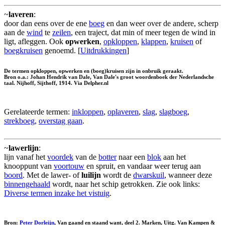
~
laveren
:
door dan eens over de ene
boeg
en dan weer over de andere, scherp
aan de
wind
te
zeilen
, een traject, dat min of meer tegen de wind in
ligt, afleggen. Ook
opwerken
,
opkloppen
,
klappen
,
kruisen
of
boegkruisen
genoemd. [
Uitdrukkingen
]
De termen opkloppen, opwerken en (boeg)kruisen zijn in onbruik geraakt.
Bron o.a.: Johan Hendrik van Dale, Van Dale's groot woordenboek der Nederlandsche
taal. Nijhoff, Sijthoff, 1914. Via Delpher.nl
Gerelateerde termen:
inkloppen
,
oplaveren
,
slag
,
slagboeg
,
strekboeg
,
overstag gaan
.
~
lawerlijn
:
lijn vanaf het
voordek
van de
botter
naar een
blok
aan het
knooppunt van
voortouw
en spruit, en vandaar weer terug aan
boord
. Met de lawer- of
luilijn
wordt de
dwarskuil
, wanneer deze
binnengehaald
wordt, naar het schip getrokken. Zie ook links:
Diverse termen inzake het vistuig
.
Bron:
Peter Dorleijn
, Van gaand en staand want, deel 2. Marken, Uitg. Van Kampen &