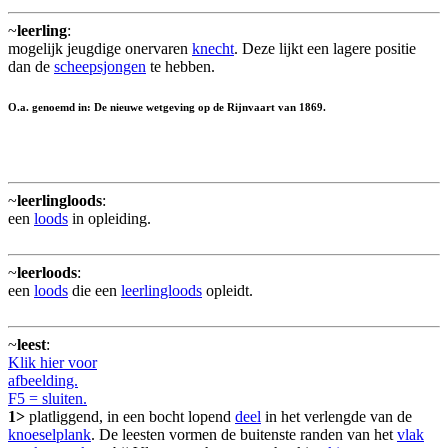
~
leerling
:
mogelijk jeugdige onervaren
knecht
. Deze lijkt een lagere positie
dan de
scheepsjongen
te hebben.
O.a. genoemd in: De nieuwe wetgeving op de Rijnvaart van 1869.
~
leerlingloods
:
een
loods
in opleiding.
~
leerloods
:
een
loods
die een
leerlingloods
opleidt.
~
leest
:
Klik hier voor
afbeelding.
F5 = sluiten.
1>
platliggend, in een bocht lopend
deel
in het verlengde van de
knoeselplank
. De leesten vormen de buitenste randen van het
vlak