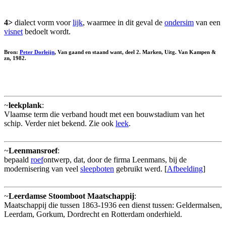
4>
dialect vorm voor
lijk
, waarmee in dit geval de
ondersim
van een
visnet
bedoelt wordt.
Bron:
Peter Dorleijn
, Van gaand en staand want, deel 2. Marken, Uitg. Van Kampen &
zn, 1982.
~
leekplank
:
Vlaamse term die verband houdt met een bouwstadium van het
schip. Verder niet bekend. Zie ook
leek
.
~
Leenmansroef
:
bepaald
roef
ontwerp, dat, door de firma Leenmans, bij de
modernisering van veel
sleepboten
gebruikt werd. [
Afbeelding
]
~
Leerdamse Stoomboot Maatschappij
:
Maatschappij die tussen 1863-1936 een dienst tussen: Geldermalsen,
Leerdam, Gorkum, Dordrecht en Rotterdam onderhield.