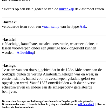
: slechts op een klein gedeelte van de
luikenkap
deklast moet zetten.
~
lastaak
:
verouderde term voor een
vrachtschip
van het type
Aak
.
~
lastafel
:
tafelachtige, kantelbare, metalen constructie, waarmee kleine, te
lassen voorwerpen onder een gunstige hoek opgesteld kunnen
worden. [
Afbeelding
]
~
lastage
:
1>
naam van een drassig gebied dat in de 12de-14de eeuw aan de
oostzijde buiten de vesting Amsterdam gelegen was en waar, in
eerste instantie, ballast voor de zeeschepen geladen, gelost en
opgeslagen werd. Vanaf 1387 ontwikkelden zich daar diverse
scheepswerven en andere aan de scheepsbouw gerelateerde
bedrijven.
De woorden 'lastage' en 'ballastage' werden ook in Engelse publicatie gebruikt.
Bronnen onder meer: Historische beschrijving op theoBakker.net
pdf download
. | diverse
boeken via books.google.nl.