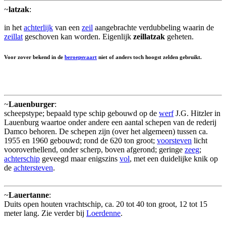
~
latzak
:
in het
achterlijk
van een
zeil
aangebrachte verdubbeling waarin de
zeillat
geschoven kan worden. Eigenlijk
zeillatzak
geheten.
Voor zover bekend in de
beroepsvaart
niet of anders toch hoogst zelden gebruikt.
~
Lauenburger
:
scheepstype; bepaald type schip gebouwd op de
werf
J.G. Hitzler in
Lauenburg waartoe onder andere een aantal schepen van de rederij
Damco behoren. De schepen zijn (over het algemeen) tussen ca.
1955 en 1960 gebouwd; rond de 620 ton groot;
voorsteven
licht
vooroverhellend, onder scherp, boven afgerond; geringe
zeeg
;
achterschip
geveegd maar enigszins
vol
, met een duidelijke knik op
de
achtersteven
.
~
Lauertanne
:
Duits open houten vrachtschip, ca. 20 tot 40 ton groot, 12 tot 15
meter lang. Zie verder bij
Loerdenne
.