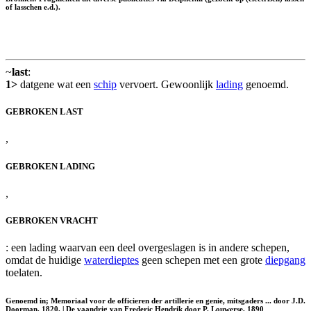
of lasschen e.d.).
~
last
:
1>
datgene wat een
schip
vervoert. Gewoonlijk
lading
genoemd.
GEBROKEN LAST
,
GEBROKEN LADING
,
GEBROKEN VRACHT
: een lading waarvan een deel overgeslagen is in andere schepen,
omdat de huidige
waterdieptes
geen schepen met een grote
diepgang
toelaten.
Genoemd in; Memoriaal voor de officieren der artillerie en genie, mitsgaders ... door J.D.
Doorman, 1820. | De vaandrig van Frederic Hendrik door P. Louwerse, 1890