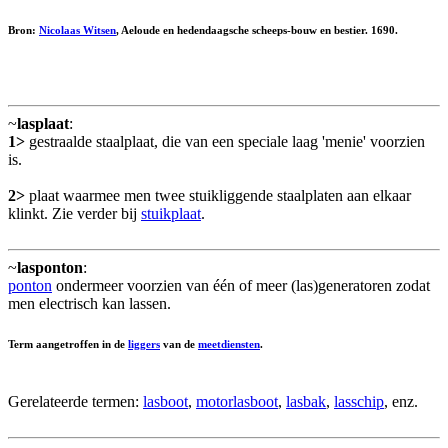
Bron:
Nicolaas Witsen
, Aeloude en hedendaagsche scheeps-bouw en bestier. 1690.
~
lasplaat
:
1>
gestraalde staalplaat, die van een speciale laag 'menie' voorzien
is.
2>
plaat waarmee men twee stuikliggende staalplaten aan elkaar
klinkt. Zie verder bij
stuikplaat
.
~
lasponton
:
ponton
ondermeer voorzien van één of meer (las)generatoren zodat
men electrisch kan lassen.
Term aangetroffen in de
liggers
van de
meetdiensten
.
Gerelateerde termen:
lasboot
,
motorlasboot
,
lasbak
,
lasschip
, enz.