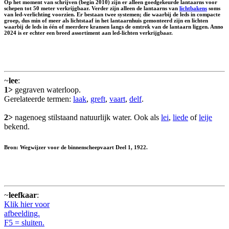
Op het moment van schrijven (begin 2010) zijn er alleen goedgekeurde lantaarns voor
schepen tot 50 meter verkrijgbaar. Verder zijn alleen de lantaarns van
lichtbakens
soms
van led-verlichting voorzien. Er bestaan twee systemen; die waarbij de leds in compacte
groep, dus min of meer als lichtstaaf in het lantaarnhuis gemonteerd zijn en lichten
waarbij de leds in één of meerdere kransen langs de omtrek van de lantaarn liggen. Anno
2024 is er echter een breed assortiment aan led-lichten verkrijgbaar.
~
lee
:
1>
gegraven waterloop.
Gerelateerde termen:
laak
,
greft
,
vaart
,
delf
.
2>
nagenoeg stilstaand natuurlijk water. Ook als
lei
,
liede
of
leije
bekend.
Bron: Wegwijzer voor de binnenscheepvaart Deel 1, 1922.
~
leefkaar
:
Klik hier voor
afbeelding.
F5 = sluiten.