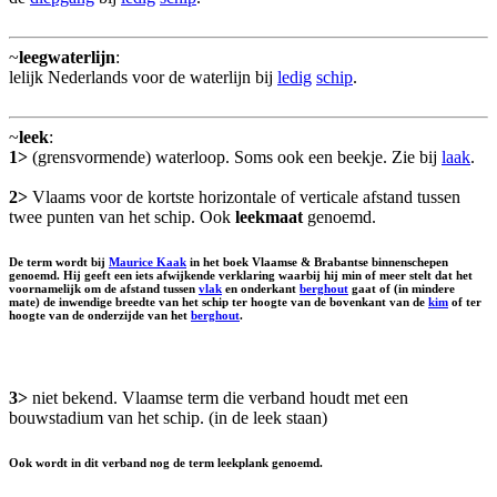
~
leegwaterlijn
:
lelijk Nederlands voor de waterlijn bij
ledig
schip
.
~
leek
:
1>
(grensvormende) waterloop. Soms ook een beekje. Zie bij
laak
.
2>
Vlaams voor de kortste horizontale of verticale afstand tussen
twee punten van het schip. Ook
leekmaat
genoemd.
De term wordt bij
Maurice Kaak
in het boek Vlaamse & Brabantse binnenschepen
genoemd. Hij geeft een iets afwijkende verklaring waarbij hij min of meer stelt dat het
voornamelijk om de afstand tussen
vlak
en onderkant
berghout
gaat of (in mindere
mate) de inwendige breedte van het schip ter hoogte van de bovenkant van de
kim
of ter
hoogte van de onderzijde van het
berghout
.
3>
niet bekend. Vlaamse term die verband houdt met een
bouwstadium van het schip. (in de leek staan)
Ook wordt in dit verband nog de term leekplank genoemd.