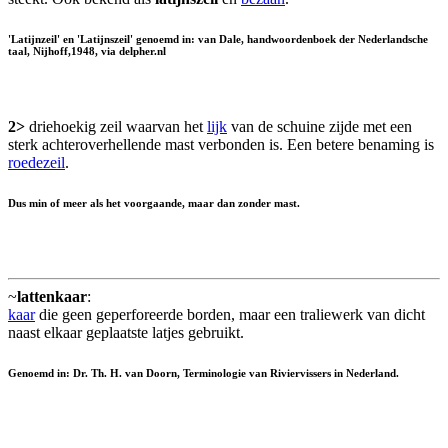
'Latijnzeil' en 'Latijnszeil' genoemd in: van Dale, handwoordenboek der Nederlandsche
taal, Nijhoff,1948, via delpher.nl
2>
driehoekig zeil waarvan het
lijk
van de schuine zijde met een
sterk achteroverhellende mast verbonden is. Een betere benaming is
roedezeil
.
Dus min of meer als het voorgaande, maar dan zonder mast.
~
lattenkaar
:
kaar
die geen geperforeerde borden, maar een traliewerk van dicht
naast elkaar geplaatste latjes gebruikt.
Genoemd in: Dr. Th. H. van Doorn, Terminologie van Riviervissers in Nederland.