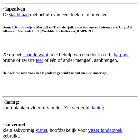
~
lapzalven
:
1>
staaldraad
met behulp van een doek o.i.d. invetten.
Bron:
F.R.Loomeijer
: Met zeil en Treil, de tjalk in de binnen- en buitenvaart. Uitg. Alk,
Alkmaar. 2de druk 1999 | Weekblad Schuttevaer, 07-09-1935.
2>
op het
staande want
, met behulp van een doek o.i.d.,
harpuis
,
bruine of zwarte
teer
of één of ander mengsel, aanbrengen.
De doek die men voor het lapzalven gebruikt noemt men de
smeerlap
.
~
laring
:
soort planken vloer of vlonder. Zie verder bij
laning
.
~
larvennet
:
klein zakvormig
visnet
, hoofdzakelijk voor
visserijonderzoek
gebruikt.