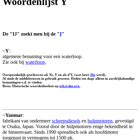
Woordenlijst Y
De "IJ" zoekt men bij de "
I
"
~
Y
:
algemene benaming voor een waterloop.
Zie ook bij
waterloop
.
Oorspronkelijk geschreven als Ye, Y en als d'Y, (wat later
Die
werd).
Al sinds de middeleeuwen in gebruik geweest. Heden ten dage alleen in aardrijkskundige
benamingen e.d. te vinden.
Bron: Historische woordenboeken op
gtb.ivdnt.org.
~
Yanmar
:
fabrikant van ondermeer
scheepsdiesels
en
hulpmotoren
, gevestigd
te Osaka, Japan. Vooral door de hulpmotoren enige bekendheid in
de binnenvaart. Sinds 1990 sporadisch ook als hoofdmotor
toegepast in vermogens tot 1500 pk.