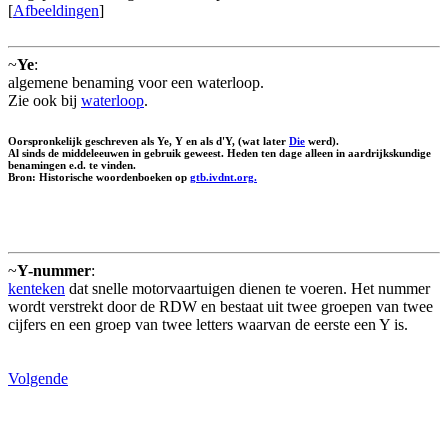
[
Afbeeldingen
]
~
Ye
:
algemene benaming voor een waterloop.
Zie ook bij
waterloop
.
Oorspronkelijk geschreven als Ye, Y en als d'Y, (wat later
Die
werd).
Al sinds de middeleeuwen in gebruik geweest. Heden ten dage alleen in aardrijkskundige
benamingen e.d. te vinden.
Bron: Historische woordenboeken op
gtb.ivdnt.org.
~
Y-nummer
:
kenteken
dat snelle motorvaartuigen dienen te voeren. Het nummer
wordt verstrekt door de RDW en bestaat uit twee groepen van twee
cijfers en een groep van twee letters waarvan de eerste een Y is.
Volgende