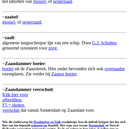
het uitzetten van
mossel-
of
oesterzaad
.
~
zaaisel
:
mossel-
of
oesterzaad
.
~
zaalt
:
algemene langsscheepse lijn van een schip. Door
G.J. Schutten
genoemd synoniem voor
zeeg
.
~
Zaandammer boeier
:
boeier
uit de Zaanstreek. Hier onder bevonden zich ook
overnaadse
exemplaren. Zie verder bij
Zaanse boeier
.
~
Zaandammer veerschuit
:
Klik hier voor
afbeelding.
F5 = sluiten.
veerschip
dat vanuit Amsterdam op Zaandam voer.
Wie dit onderwerp bij
Haalmeijer en Vuik
raadpleegt, kan de indruk krijgen dat het zich
hier om één bepaald
scheepstype
handelt. Het type zou tevens
Torenschuit
en
Noord-
Hollandse veerschuit
genoemd worden. Zoals zij echter in hun tekst al stellen zijn er