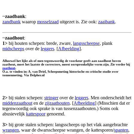
~
zaadbank
:
zandbank
waarop
mosselzaad
uitgezet is. Zie ook:
zaaibank
.
~
zaadhout
:
1>
bij houten schepen: brede, zware,
langsscheepse
, plank
midscheeps
over de
leggers
. [
Afbeelding
].
Alhoewel het lijkt als of men tegenwoordig de voorkeur geeft aan zaadhout boven
zaathout
, moet het laatste de correctere, meest oorspronkelijke vorm zijn. Zie verder bij
zaathout
.
O.a. te vinden in: A. van Driel, Scheepsmeting historische en critische studie over
tonnenmeting. Via Delpher.nl
2>
bij stalen schepen:
stringer
over de
leggers
. Men onderscheidt het
middenzaathout
en de
zijzaathouten
. [
Afbeelding
] (Misschien dat er
tegenwoordig ook sprake is van tussenzaathouten.) Soms ook
abusievelijk
kattespoor
genoemd.
3>
bij grote stalen schepen: langsscheeps op het vlak aangebrachte
wrangen
, waar de dwarsscheepse wrangen, de kattesporen/
spanten
,