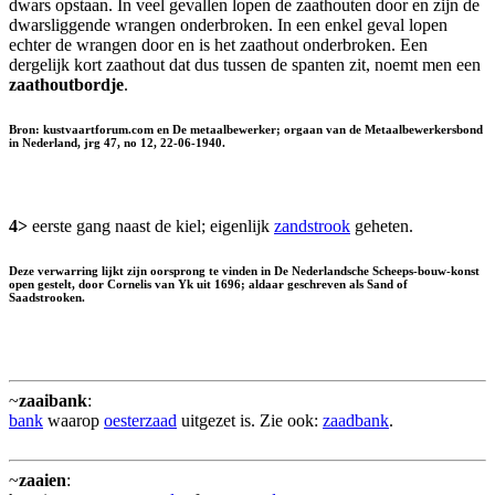
dwars opstaan. In veel gevallen lopen de zaathouten door en zijn de
dwarsliggende wrangen onderbroken. In een enkel geval lopen
echter de wrangen door en is het zaathout onderbroken. Een
dergelijk kort zaathout dat dus tussen de spanten zit, noemt men een
zaathoutbordje
.
Bron: kustvaartforum.com en De metaalbewerker; orgaan van de Metaalbewerkersbond
in Nederland, jrg 47, no 12, 22-06-1940.
4>
eerste gang naast de kiel; eigenlijk
zandstrook
geheten.
Deze verwarring lijkt zijn oorsprong te vinden in De Nederlandsche Scheeps-bouw-konst
open gestelt, door Cornelis van Yk uit 1696; aldaar geschreven als Sand of
Saadstrooken.
~
zaaibank
:
bank
waarop
oesterzaad
uitgezet is. Zie ook:
zaadbank
.
~
zaaien
: