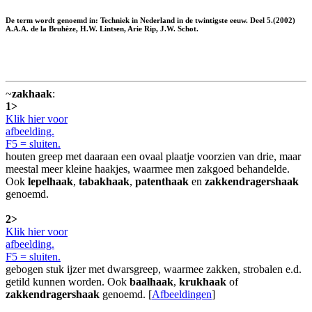
De term wordt genoemd in: Techniek in Nederland in de twintigste eeuw. Deel 5.(2002)
A.A.A. de la Bruhèze, H.W. Lintsen, Arie Rip, J.W. Schot.
~
zakhaak
:
1>
Klik hier voor
afbeelding.
F5 = sluiten.
houten greep met daaraan een ovaal plaatje voorzien van drie, maar
meestal meer kleine haakjes, waarmee men zakgoed behandelde.
Ook
lepelhaak
,
tabakhaak
,
patenthaak
en
zakkendragershaak
genoemd.
2>
Klik hier voor
afbeelding.
F5 = sluiten.
gebogen stuk ijzer met dwarsgreep, waarmee zakken, strobalen e.d.
getild kunnen worden. Ook
baalhaak
,
krukhaak
of
zakkendragershaak
genoemd. [
Afbeeldingen
]