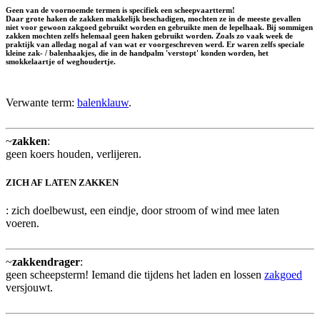
Geen van de voornoemde termen is specifiek een scheepvaartterm!
Daar grote haken de zakken makkelijk beschadigen, mochten ze in de meeste gevallen
niet voor gewoon zakgoed gebruikt worden en gebruikte men de lepelhaak. Bij sommigen
zakken mochten zelfs helemaal geen haken gebruikt worden. Zoals zo vaak week de
praktijk van alledag nogal af van wat er voorgeschreven werd. Er waren zelfs speciale
kleine zak- / balenhaakjes, die in de handpalm 'verstopt' konden worden, het
smokkelaartje
of
weghoudertje
.
Verwante term:
balenklauw
.
~
zakken
:
geen koers houden, verlijeren.
ZICH AF LATEN ZAKKEN
: zich doelbewust, een eindje, door stroom of wind mee laten
voeren.
~
zakkendrager
:
geen scheepsterm! Iemand die tijdens het laden en lossen
zakgoed
versjouwt.