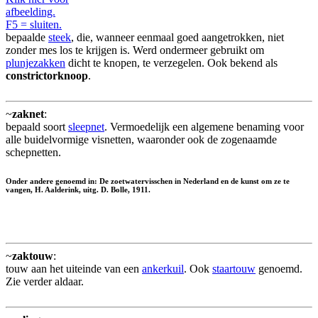
afbeelding.
F5 = sluiten.
bepaalde
steek
, die, wanneer eenmaal goed aangetrokken, niet
zonder mes los te krijgen is. Werd ondermeer gebruikt om
plunjezakken
dicht te knopen, te verzegelen. Ook bekend als
constrictorknoop
.
~
zaknet
:
bepaald soort
sleepnet
. Vermoedelijk een algemene benaming voor
alle buidelvormige visnetten, waaronder ook de zogenaamde
schepnetten.
Onder andere genoemd in: De zoetwatervisschen in Nederland en de kunst om ze te
vangen, H. Aalderink, uitg. D. Bolle, 1911.
~
zaktouw
:
touw aan het uiteinde van een
ankerkuil
. Ook
staartouw
genoemd.
Zie verder aldaar.