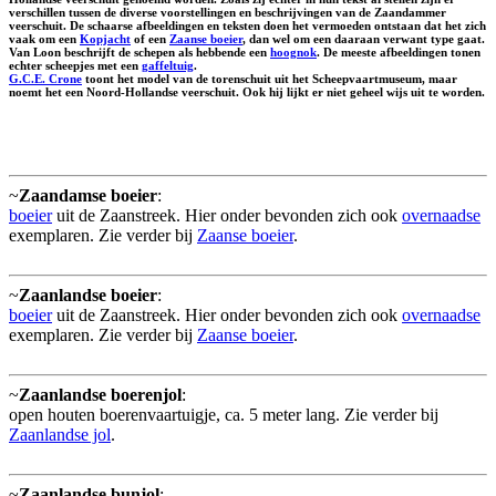
verschillen tussen de diverse voorstellingen en beschrijvingen van de Zaandammer
veerschuit. De schaarse afbeeldingen en teksten doen het vermoeden ontstaan dat het zich
vaak om een
Kopjacht
of een
Zaanse boeier
, dan wel om een daaraan verwant type gaat.
Van Loon beschrijft de schepen als hebbende een
hoognok
. De meeste afbeeldingen tonen
echter scheepjes met een
gaffeltuig
.
G.C.E. Crone
toont het model van de torenschuit uit het Scheepvaartmuseum, maar
noemt het een Noord-Hollandse veerschuit. Ook hij lijkt er niet geheel wijs uit te worden.
~
Zaandamse boeier
:
boeier
uit de Zaanstreek. Hier onder bevonden zich ook
overnaadse
exemplaren. Zie verder bij
Zaanse boeier
.
~
Zaanlandse boeier
:
boeier
uit de Zaanstreek. Hier onder bevonden zich ook
overnaadse
exemplaren. Zie verder bij
Zaanse boeier
.
~
Zaanlandse boerenjol
:
open houten boerenvaartuigje, ca. 5 meter lang. Zie verder bij
Zaanlandse jol
.
~
Zaanlandse bunjol
: