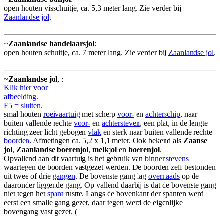
open houten visschuitje, ca. 5,3 meter lang. Zie verder bij
Zaanlandse jol
.
~
Zaanlandse handelaarsjol
:
open houten schuitje, ca. 7 meter lang. Zie verder bij
Zaanlandse jol
.
~
Zaanlandse jol
,
:
Klik hier voor
afbeelding.
F5 = sluiten.
smal houten
roeivaartuig
met scherp
voor-
en
achterschip
, naar
buiten vallende rechte
voor-
en
achtersteven
, een plat, in de lengte
richting zeer licht gebogen
vlak
en sterk naar buiten vallende rechte
boorden
. Afmetingen ca. 5,2 x 1,1 meter. Ook bekend als
Zaanse
jol
,
Zaanlandse boerenjol
,
melkjol
en
boerenjol
.
Opvallend aan dit vaartuig is het gebruik van
binnenstevens
waartegen de boorden vastgezet werden. De boorden zelf bestonden
uit twee of drie
gangen
. De bovenste gang lag
overnaads
op de
daaronder liggende gang. Op vallend daarbij is dat de bovenste gang
niet tegen het
spant
rustte. Langs de bovenkant der spanten werd
eerst een smalle gang gezet, daar tegen werd de eigenlijke
bovengang vast gezet. (