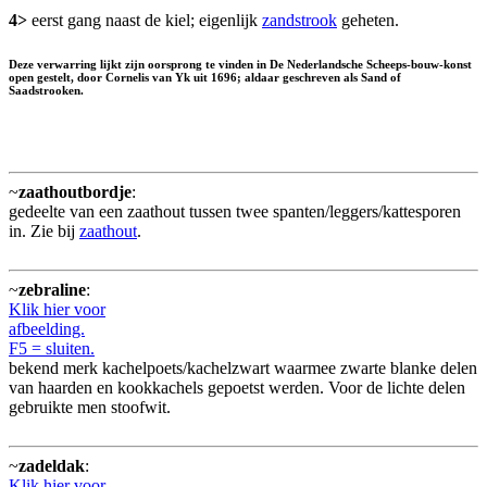
4>
eerst gang naast de kiel; eigenlijk
zandstrook
geheten.
Deze verwarring lijkt zijn oorsprong te vinden in De Nederlandsche Scheeps-bouw-konst
open gestelt, door Cornelis van Yk uit 1696; aldaar geschreven als Sand of
Saadstrooken.
~
zaathoutbordje
:
gedeelte van een zaathout tussen twee spanten/leggers/kattesporen
in. Zie bij
zaathout
.
~
zebraline
:
Klik hier voor
afbeelding.
F5 = sluiten.
bekend merk kachelpoets/kachelzwart waarmee zwarte blanke delen
van haarden en kookkachels gepoetst werden. Voor de lichte delen
gebruikte men stoofwit.
~
zadeldak
:
Klik hier voor