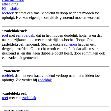
afbeelding.
F5 = sluiten.
roefdek
dat met een fraai vloeiend verloop naar het midden toe
opbuigt. Het zou eigenlijk
zadeldek
genoemd moeten worden!
~
zadeldakroef
:
roef
met een
roefdek
, dat in het midden duidelijk hoger is en dat
naar de zijkanten toe met een sierlijke s-bocht afloopt. Ook
zadeldekroef
genoemd. Slechts enkele
schepen
hadden een
dergelijk roefdek. Onterecht wordt een roefdek dat alleen sterk
gekromd is, en dus geen dubbele-bocht heeft, door sommigen ook
een zadeldak genoemd.
~
zadeldek
:
roefdek
dat met een fraai vloeiend verloop naar het midden toe
opbuigt. Zie verder bij
zadeldak
.
~
zadeldekroef
:
roef
met een
zadeldak
.