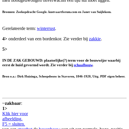
men noodgedwongen onverwachts een tijd stil moet liggen.
Bronnen: Zoekopdracht Google. kustvaartforum.com en Janet van Suijlekom.
Gerelateerde term:
winterrust
.
4>
onderdeel van een bordenkor. Zie verder bij
zakkie
.
5>
IN DE ZAK GEBOUWD: plaatselijke(?) term voor de bouwwijze waarbij
eerst de huid gevormd wordt. Zie verder bij
schaalbouw
.
Bron o.a.: Dirk Huizinga, Scheepsbouw in Stavoren, 1846-1920, Uitg. PDF eigen beheer.
~
zakbaar
:
1>
Klik hier voor
afbeelding.
F5 = sluiten.