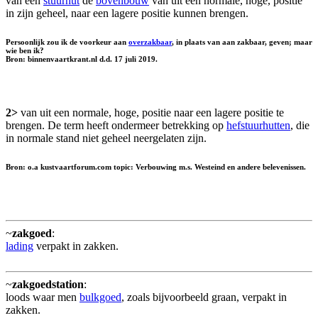
van een
stuurhut
de
bovenbouw
van uit een normale, hoge, positie
in zijn geheel, naar een lagere positie kunnen brengen.
Persoonlijk zou ik de voorkeur aan
overzakbaar
, in plaats van aan zakbaar, geven; maar
wie ben ik?
Bron: binnenvaartkrant.nl d.d. 17 juli 2019.
2>
van uit een normale, hoge, positie naar een lagere positie te
brengen. De term heeft ondermeer betrekking op
hefstuurhutten
, die
in normale stand niet geheel neergelaten zijn.
Bron: o.a kustvaartforum.com topic: Verbouwing m.s. Westeind en andere belevenissen.
~
zakgoed
:
lading
verpakt in zakken.
~
zakgoedstation
:
loods waar men
bulkgoed
, zoals bijvoorbeeld graan, verpakt in
zakken.