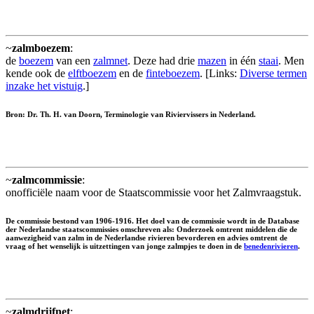
~
zalmboezem
:
de
boezem
van een
zalmnet
. Deze had drie
mazen
in één
staai
. Men
kende ook de
elftboezem
en de
finteboezem
. [Links:
Diverse termen
inzake het vistuig
.]
Bron: Dr. Th. H. van Doorn, Terminologie van Riviervissers in Nederland.
~
zalmcommissie
:
onofficiële naam voor de Staatscommissie voor het Zalmvraagstuk.
De commissie bestond van 1906-1916. Het doel van de commissie wordt in de Database
der Nederlandse staatscommissies omschreven als: Onderzoek omtrent middelen die de
aanwezigheid van zalm in de Nederlandse rivieren bevorderen en advies omtrent de
vraag of het wenselijk is uitzettingen van jonge zalmpjes te doen in de
benedenrivieren
.
~
zalmdrijfnet
: