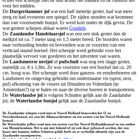
echter een scheepje met de bun achter het midden en de roeidoft net
voor het midden.
De
Durgerdammer jol
wat een half metertje groter, had wat meer
zeeg en had eveneens een spiegel. De zijden stonden wat krommer
dan van voornoemde bunjol. Er werd kort onder de dijk gevist. De
wat grotere schepen aldaar waren
Gondels
.
De
Zaanlandse Handelaarsjol
was een een stuk groter dan de
melkjol tot ca. 7 meter lang en 1,5 meter breed. De boorden waren
naar verhouding breder en bovendien was ze voorzien van een
verticaal staand boeisel. Het scheepje werd gebruikt voor het
plaatselijk vervoer van goederen en het uitventen van waren.
De
Landsmeerse nestjol
of
pufschuit
was nog een slagje groter,
namelijk ca. 8 x 1,8m. Ze was voorzien van een boeisel dat ca. 20
cm. hoog was. Het scheepje werd door ganzen- en eendenboeren uit
Landsmeer en omgeving gebruikt om ondermaatse vis (sprot, nest,
puf) afkomstig van de vissers uit IJmuiden en Volendam (in
Amsterdam?) op te halen en naar de diverse boeren te transporteren.
De
Waterlandse jol
is volgens Schutten gelijk aan de Zaanlandse
jol, de
Waterlandse bunjol
gelijk aan de Zaanlandse bunjol.
De Zaanlandse schepen vond men in Noord-Holland benoorden het IJ en
Noordzeekanaal, tot aan het Alkmaardermeer en ten westen van het Noord-Hollands
kanaal.
De Waterlandse jollen vond men ten oosten van het Noord-Hollandskanaal en ten zuiden
van Monnickendam. Het is mij niet bekend of zij ook daar gebouwd werden, dat zou
haast niet kunnen, indien Schutten gelijk heeft en ze werkelijk identiek zijn aan de
Zaanlandse naamgenoten.