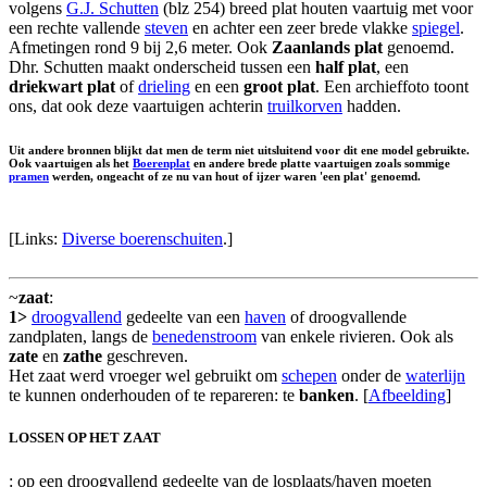
volgens
G.J. Schutten
(blz 254) breed plat houten vaartuig met voor
een rechte vallende
steven
en achter een zeer brede vlakke
spiegel
.
Afmetingen rond 9 bij 2,6 meter. Ook
Zaanlands plat
genoemd.
Dhr. Schutten maakt onderscheid tussen een
half plat
, een
driekwart plat
of
drieling
en een
groot plat
. Een archieffoto toont
ons, dat ook deze vaartuigen achterin
truilkorven
hadden.
Uit andere bronnen blijkt dat men de term niet uitsluitend voor dit ene model gebruikte.
Ook vaartuigen als het
Boerenplat
en andere brede platte vaartuigen zoals sommige
pramen
werden, ongeacht of ze nu van hout of ijzer waren 'een plat' genoemd.
[Links:
Diverse boerenschuiten
.]
~
zaat
:
1>
droogvallend
gedeelte van een
haven
of droogvallende
zandplaten, langs de
benedenstroom
van enkele rivieren. Ook als
zate
en
zathe
geschreven.
Het zaat werd vroeger wel gebruikt om
schepen
onder de
waterlijn
te kunnen onderhouden of te repareren: te
banken
. [
Afbeelding
]
LOSSEN OP HET ZAAT
: op een droogvallend gedeelte van de losplaats/haven moeten