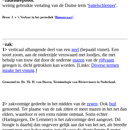
~
zadelsleepboot
:
weinig gebruikte vertaling van de Duitse term '
Sattelschlepper
'.
Bron: J. v 't Verlaat in het periodiek '
Binnenvaart
'.
~
zak
:
1>
verticaal afhangende deel van een
geel
(bepaald visnet). Een
soort zoom, aan de onderzijde verzwaard met loodjes, die met
behulp van touw dat door de onderste
mazen
van de
rijfvaam
geregen is, dicht getrokken kan worden. [Links:
Diverse termen
inzake het vistuig
.]
Genoemd in: Dr. Th. H. van Doorn, Terminologie van Riviervissers in Nederland.
2>
zakvormige gedeelte in het midden van de
zegen
. Ook
buil
genoemd. Ter plaatse van de zak zitten er meer mazen in het net dan
elders, waardoor er een extra ruimte ontstaat. Soms echter
(Haringzegen, De Lemmer) is het zakvormige deel aangezet. Dd
hoogte is daarbij dan ongeveer gelijk aan dat van het net, als breedte
noemt men een halve meter, terwijl voor de diepte/lengte 8 meter