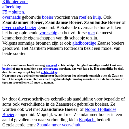
Klik hier voor
afbeelding.
F5 = sluiten.
overnaads
gebouwde
boeier
voorzien van
roef
en
kuip
. Ook
Zaandammer Boeier
,
Zaandamse Boeier
,
Zaanlandse Boeier
of
Overnaadse boeier
genoemd. Behalve de overnaadse bouw lijken
het hoog oplopende
voorschip
en het vrij forse
roer
de meest
kenmerkende eigenschappen van dit scheepje te zijn.
Volgens sommige bronnen zijn er ook
gladboordige
Zaanse boeiers
gebouwd. Het Maritiem Museum Rotterdam bezit een model van
beide soorten.
De Zaanse boeier heeft een erg
geveegd
achterschip. Het gladboordige model kent een
boeisel
of moet men hier van
scheergang
spreken, dat vrij laag is. Het eigenlijke boeisel,
daarboven op, stopt bij het
achterdekje
.
Naar men zegt gebruikten ondermeer handelaren het scheepje om zich over de Zaan en
het IJ te verplaatsen. Het was niet ongebruikelijk daarbij monsters van de handelswaar
(graan specerijen e.d.) mee te nemen.
b>
door diverse schrijvers gebruikt als aanduiding voor bepaalde of
soms ook verschillende in de Zaanstreek gebruikte boeiers. Ze
worden ook wel met
Zaandamse Boeier
, of
Noord-Hollandse
Boeier
aangeduid. Mogelijk wordt met Zaandammer boeier in een
aantal gevallen een naar verhouding klein
Kopjacht
bedoelt.
Gerelateerde term:
Zaandammer veerschuit
.