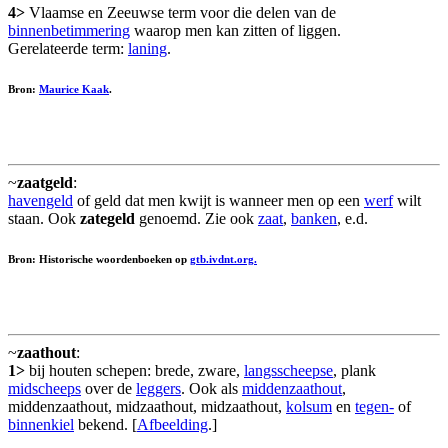
4>
Vlaamse en Zeeuwse term voor die delen van de
binnenbetimmering
waarop men kan zitten of liggen.
Gerelateerde term:
laning
.
Bron:
Maurice Kaak
.
~
zaatgeld
:
havengeld
of geld dat men kwijt is wanneer men op een
werf
wilt
staan. Ook
zategeld
genoemd. Zie ook
zaat
,
banken
, e.d.
Bron: Historische woordenboeken op
gtb.ivdnt.org.
~
zaathout
:
1>
bij houten schepen: brede, zware,
langsscheepse
, plank
midscheeps
over de
leggers
. Ook als
middenzaathout
,
middenzaathout, midzaathout, midzaathout,
kolsum
en
tegen-
of
binnenkiel
bekend. [
Afbeelding
.]