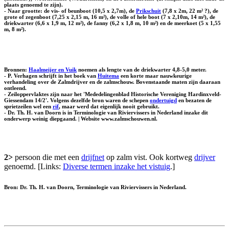
plaats genoemd te zijn).
- Naar grootte: de
vis-
of
beunboot
(10,5 x 2,7m), de
Prikschuit
(7,8 x 2m, 22 m² ?), de
grote
of
zegenboot
(7,25 x 2,15 m, 16 m²), de
volle
of
hele boot
(7 x 2,10m, 14 m²), de
driekwarter
(6,6 x 1,9 m, 12 m²), de
fanny
(6,2 x 1,8 m, 10 m²) en de
meerkoet
(5 x 1,55
m, 8 m²).
Bronnen:
Haalmeijer en Vuik
noemen als lengte van de driekwarter 4,8-5,0 meter.
- P. Verhagen schrijft in het boek van
Huitema
een korte maar nauwkeurige
verhandeling over de Zalmdrijver en de zalmschouw. Bovenstaande maten zijn daaraan
ontleend.
- Zeiloppervlaktes zijn naar het 'Mededelingenblad Historische Vereniging Hardinxveld-
Giessendam 14/2'. Volgens dezelfde bron waren de schepen
ondertuigd
en bezaten de
sprietzeilen wel een
rif
, maar werd dat eigenlijk nooit gebruikt.
- Dr. Th. H. van Doorn is in Terminologie van Riviervissers in Nederland inzake dit
onderwerp weinig diepgaand. | Website www.zalmschouwen.nl.
2>
persoon die met een
drijfnet
op zalm vist. Ook kortweg
drijver
genoemd. [Links:
Diverse termen inzake het vistuig
.]
Bron: Dr. Th. H. van Doorn, Terminologie van Riviervissers in Nederland.