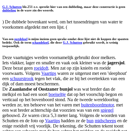
G.J. Schutten
blz.251 e.v. spreekt hier van een dubbeling, maar deze constructie is geen
dubbeling
in de ware zin des woords.
) De dubbele bovenkant werd, om het tussendringen van water te
voorkomen afgedekt met een lijst. (
Van een
potdeksel
is mijns inziens geen sprake omdat deze lijst niet de koppen der spanten
bedekt. Ook de term
schandeksel
, die door
G.J. Schutten
gebruikt wordt, is weinig
toepasselijk.
Deze vaartuigjes werden voornamelijk gebruikt door melkers.
Iets vlakker, lager en smaller en vaak ook kleiner was de
jagersjol
.
Deze bezat geen
roeidoft
. Men zat op zijn knieën en roeide
voorwaarts. Volgens
Vaartips
waren ze uitgerust met een 'sleephout'
een
schuurstrook
tegen het vlak, die ze bij het overtrekken van een
dijk of dam moest beschermen.
De
Zaanlandse of Oostzaner bunjol
was wat breder dan de
melkjol en had een soort
boeiseltje
dat op het voorschip begon en
verticaal op het bovenboord stond. Na de tweede wereldoorlog
werden ze, ten behoeve van het varen met
buitenboordmotor
, met
een wat breder achterschip dat voorzien was van een
spiegel
gebouwd. Ze waren circa 5,3 meter lang. Volgens de woorden van
Schutten en de foto op
Vaartips
hadden ze de
bun
midscheeps
en de
enige roeidoft vrij voorlijk. De tekening, die Schutten tekent toont