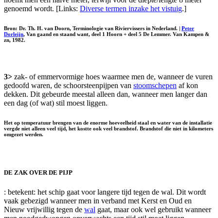
genoemd wordt. [Links:
Diverse termen inzake het vistuig
.]
Bron: Dr. Th. H. van Doorn, Terminologie van Riviervissers in Nederland. |
Peter
Dorleijn
, Van gaand en staand want, deel 1 Hoorn + deel 5 De Lemmer. Van Kampen &
zn, 1982.
3>
zak- of emmervormige hoes waarmee men de, wanneer de vuren
gedoofd waren, de schoorsteenpijpen van
stoomschepen
af kon
dekken. Dit gebeurde meestal alleen dan, wanneer men langer dan
een dag (of wat) stil moest liggen.
Het op temperatuur brengen van de enorme hoeveelheid staal en water van de installatie
vergde niet alleen veel tijd, het kostte ook veel brandstof. Brandstof die niet in kilometers
omgezet werden.
DE ZAK OVER DE PIJP
: betekent: het schip gaat voor langere tijd tegen de wal. Dit wordt
vaak gebezigd wanneer men in verband met Kerst en Oud en
Nieuw vrijwillig tegen de
wal
gaat, maar ook wel gebruikt wanneer