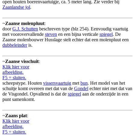
open houten boerenvaartuigje, ca. 5 meter lang. Zie verder bij
Zaanlandse jol
.
~
Zaanse molenpluut
:
door
G.J. Schutten
beschreven type (blz 254). Eenvoudig vaartuig
met voorovervallende
steven
en een bijna verticale
spiegel
. De
Zaanse molenbouwer Husslage stelt echter dat een molenpluut een
dubbeleinder
is.
~
Zaanse visschuit
:
Klik hier voor
afbeelding.
F5 = sluiten.
scheepstype. Houten
vissersvaartuig
met
bun
. Het model van het
schuitje komt overeen met dat van de
Gondel
echter niet met dat van
de Visgondel. Opvallend is dat de
spiegel
aan de onderzijde in een
punt samenkomt.
~
Zaans plat
:
Klik hier voor
afbeelding.
F5 = sluiten.