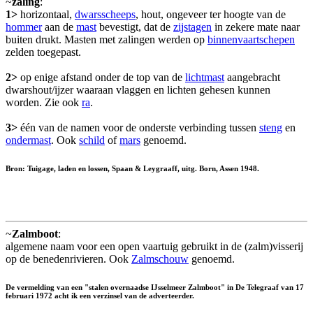
~
zaling
:
1>
horizontaal,
dwarsscheeps
, hout, ongeveer ter hoogte van de
hommer
aan de
mast
bevestigt, dat de
zijstagen
in zekere mate naar
buiten drukt. Masten met zalingen werden op
binnenvaartschepen
zelden toegepast.
2>
op enige afstand onder de top van de
lichtmast
aangebracht
dwarshout/ijzer waaraan vlaggen en lichten gehesen kunnen
worden. Zie ook
ra
.
3>
één van de namen voor de onderste verbinding tussen
steng
en
ondermast
. Ook
schild
of
mars
genoemd.
Bron: Tuigage, laden en lossen, Spaan & Leygraaff, uitg. Born, Assen 1948.
~
Zalmboot
:
algemene naam voor een open vaartuig gebruikt in de (zalm)visserij
op de benedenrivieren. Ook
Zalmschouw
genoemd.
De vermelding van een "stalen overnaadse IJsselmeer Zalmboot" in De Telegraaf van 17
februari 1972 acht ik een verzinsel van de adverteerder.