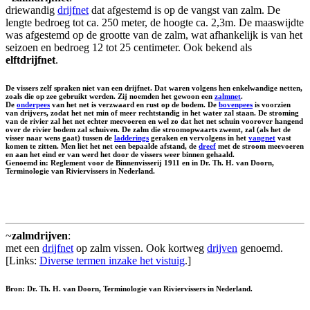
driewandig
drijfnet
dat afgestemd is op de vangst van zalm. De
lengte bedroeg tot ca. 250 meter, de hoogte ca. 2,3m. De maaswijdte
was afgestemd op de grootte van de zalm, wat afhankelijk is van het
seizoen en bedroeg 12 tot 25 centimeter. Ook bekend als
elftdrijfnet
.
De vissers zelf spraken niet van een drijfnet. Dat waren volgens hen enkelwandige netten,
zoals die op zee gebruikt werden. Zij noemden het gewoon een
zalmnet
.
De
onderpees
van het net is verzwaard en rust op de bodem. De
bovenpees
is voorzien
van drijvers, zodat het net min of meer rechtstandig in het water zal staan. De stroming
van de rivier zal het net echter meevoeren en wel zo dat het net schuin voorover hangend
over de rivier bodem zal schuiven. De zalm die stroomopwaarts zwemt, zal (als het de
visser naar wens gaat) tussen de
ladderings
geraken en vervolgens in het
vangnet
vast
komen te zitten. Men liet het net een bepaalde afstand, de
dreef
met de stroom meevoeren
en aan het eind er van werd het door de vissers weer binnen gehaald.
Genoemd in: Reglement voor de Binnenvisserij 1911 en in Dr. Th. H. van Doorn,
Terminologie van Riviervissers in Nederland.
~
zalmdrijven
:
met een
drijfnet
op zalm vissen. Ook kortweg
drijven
genoemd.
[Links:
Diverse termen inzake het vistuig
.]
Bron: Dr. Th. H. van Doorn, Terminologie van Riviervissers in Nederland.