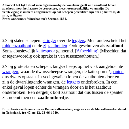
Alhoewel het lijkt als of men tegenwoordig de voorkeur geeft aan zaadhout boven
zaathout moet het laatste de correctere, meest oorspronkelijke vorm zijn. De
versteviging is immers aangebracht op dat schepen geschikter zijn om op het zaat, de
zate, te liggen.
Bron: ondermeer Winschooten's Seeman 1861.
2>
bij stalen schepen:
stringer
over de
leggers
. Men onderscheidt het
middenzaathout
en de
zijzaathouten
. Ook geschreven als
zaathout
.
Soms abusievelijk
kattespoor
genoemd. [
Afbeelding
] (Misschien dat
er tegenwoordig ook sprake is van tussenzaathouten.)
3>
bij grote stalen schepen: langsscheeps op het vlak aangebrachte
wrangen
, waar de dwarsscheepse wrangen, de kattesporen/
spanten
,
dus dwars opstaan. In veel gevallen lopen de zaathouten door en
zijn de dwarsliggende wrangen, de
leggers
onderbroken. In een
enkel geval lopen echter de wrangen door en is het zaathout
onderbroken. Een dergelijk kort zaathout dat dus tussen de spanten
zit, noemt men een
zaathoutbordje
.
Bron: kustvaartforum.com en De metaalbewerker; orgaan van de Metaalbewerkersbond
in Nederland, jrg 47, no 12, 22-06-1940.