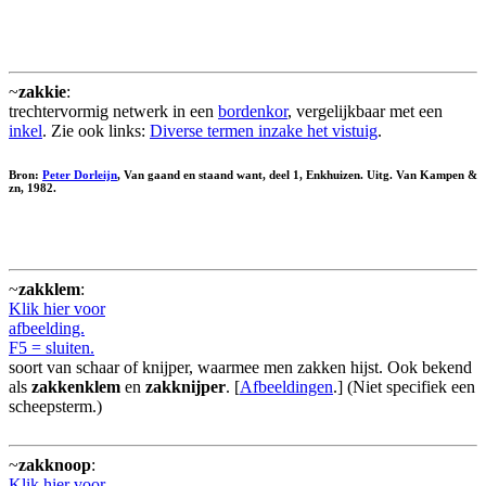
~
zakkie
:
trechtervormig netwerk in een
bordenkor
, vergelijkbaar met een
inkel
. Zie ook links:
Diverse termen inzake het vistuig
.
Bron:
Peter Dorleijn
, Van gaand en staand want, deel 1, Enkhuizen. Uitg. Van Kampen &
zn, 1982.
~
zakklem
:
Klik hier voor
afbeelding.
F5 = sluiten.
soort van schaar of knijper, waarmee men zakken hijst. Ook bekend
als
zakkenklem
en
zakknijper
. [
Afbeeldingen
.] (Niet specifiek een
scheepsterm.)
~
zakknoop
:
Klik hier voor