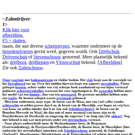
~
Zalmdrijver
:
1>
Klik hier voor
afbeelding.
F5 = sluiten.
naam, die aan diverse
scheepstypes
, waarmee ondermeer op de
benedenrivieren
gevist werd, gegeven wordt. Ook
Drijfschuit
,
Drijverschuit
of
Stevenschouw
genoemd. Meer plaatselijk bekend
als:
drijfboot
,
drijfhengst
en
Vlouwschuit
bekend. [
Afbeelding
]
Zie ook
Zalmschouw
.
Open
vaartuig
met
knikspantromp
en vlakke bodem. Het
vlak
loopt aan de voorzijde tot
het
bovenboord
toe op. Over het midden hiervan loopt een opgezet
stevenbalkje
. Flauw
gebogen
boegen
, achter onder een vrij scherpe hoek aansluitend op een bijna verticaal
geplaatst
achterstevenbalkje
waaraan het roer opgehangen is. De
zwaarden
hebben meer
het model van een
binnen-
, dan van een
zeezwaard
. De grootste modellen hebben soms
een
roefje
. De houten schepen waren
overnaads
gebouwd.
- Men kent ondermeer, naar type: de boten van de Maas, met een veel voller ronder
achterschip
en zelden groter dan 6 m, de boten van de Moerdijk: wat hoger en vrij fors
van bouw en zelden minder dan 6 m. (zie ook
Schokkerschouw
), de boten van de
Beneden-Merwede en Waal, die dan min of meer normaal van bouw zijn en de
Peurdersboten uit Dordrecht en omgeving die ongeveer 5 m. lang zijn (Zie
aldaar
). Nog
niet bekend is mij wat men precies onder een
stevenschouw
verstaat.
- Naar plaats onderscheidt men: de
Werkendammer boot
, de
Bergenaar
(Geertruidenberg), de
Hartjesvelder
(Hardinxveld), de
Boutse boot
, de
Moerdijker
(hier
ontbreekt het stevenbalkje) misschien ook
Schokkerschouw
genoemd, de
Zalmhengst
(Zeeland?),
Woerkommer
(Woudrichem) en de
Puttershoeker
(al schijnt deze niet naar de