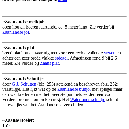
Over het gebruik van het woord jol, zie
aldaar
.
~
Zaanlandse melkjol
:
open houten boerenvaartuigje, ca. 5 meter lang. Zie verder bij
Zaanlandse jol
.
~
Zaanlands plat
:
breed plat houten vaartuig met voor een rechte vallende
steven
en
achter een zeer brede vlakke
spiegel
. Afmetingen rond 9 bij 2,6
meter. Zie verder bij
Zaans plat
.
~
Zaanlands Schuitje
:
door
G.J. Schutten
(blz. 253) getekend en beschreven (blz. 252)
vaartuigje. Het lijkt wat op de
Zaanlandse bunjol
met spiegel maar
dan wat breder en met het breedste punt iets verder naar voor.
Verdere bronnen ontbreken nog. Het
Waterlands schuitje
schijnt
nauwelijks van het Zaanlandse te verschillen.
~
Zaanse Boeier
:
1a>