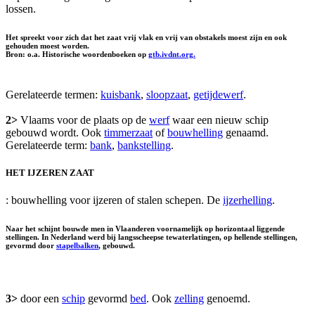
lossen.
Het spreekt voor zich dat het zaat vrij vlak en vrij van obstakels moest zijn en ook
gehouden moest worden.
Bron: o.a. Historische woordenboeken op
gtb.ivdnt.org.
Gerelateerde termen:
kuisbank
,
sloopzaat
,
getijdewerf
.
2>
Vlaams voor de plaats op de
werf
waar een nieuw schip
gebouwd wordt. Ook
timmerzaat
of
bouwhelling
genaamd.
Gerelateerde term:
bank
,
bankstelling
.
HET IJZEREN ZAAT
: bouwhelling voor ijzeren of stalen schepen. De
ijzerhelling
.
Naar het schijnt bouwde men in Vlaanderen voornamelijk op horizontaal liggende
stellingen. In Nederland werd bij langsscheepse tewaterlatingen, op hellende stellingen,
gevormd door
stapelbalken
, gebouwd.
3>
door een
schip
gevormd
bed
. Ook
zelling
genoemd.