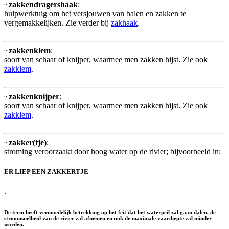
~
zakkendragershaak
:
hulpwerktuig om het versjouwen van balen en zakken te
vergemakkelijken. Zie verder bij
zakhaak
.
~
zakkenklem
:
soort van schaar of knijper, waarmee men zakken hijst. Zie ook
zakklem
.
~
zakkenknijper
:
soort van schaar of knijper, waarmee men zakken hijst. Zie ook
zakklem
.
~
zakker(tje)
:
stroming veroorzaakt door hoog water op de rivier; bijvoorbeeld in:
ER LIEP EEN ZAKKERTJE
.
De term heeft vermoedelijk betrekking op het feit dat het waterpeil zal gaan dalen, de
stroomsnelheid van de rivier zal afnemen en ook de maximale vaardiepte zal minder
worden.