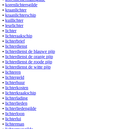
•
korenlichtersgilde
•
kraanlichter
•
kraanlichterschip
•
kuillichter
•
leurlichter
•
lichter
•
lichteraakschip
•
lichterbrief
•
lichterdienst
•
lichterdienst de blauwe pijp
•
lichterdienst de oranje pijp
•
lichterdienst de roode pijp
•
lichterdienst de witte pijp
•
lichteren
•
lichtergeld
•
lichterhuur
•
lichterkosten
•
lichterkraakschip
•
lichterlading
•
lichterlieden
•
lichterliedengilde
•
lichterloon
•
lichterlui
•
lichterman