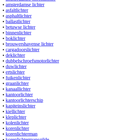
•
amsterdamse lichter
•
asfaltlichter
•
asphaltlichter
•
ballastlichter
•
betuwse lichter
•
binnenlichter
•
boklichter
•
brouwershavense lichter
•
cargadoorslichter
•
deklichter
•
dubbelschroefsmotorlichter
•
duwlichter
•
ertslichter
•
fuikenlichter
•
graanlichter
•
kanaallichter
•
kantoorlichter
•
kantoorlichterschip
•
kapiteinslichter
•
kiellichter
•
kleplichter
•
kolenlichter
•
korenlichter
•
korenlichterman
•
korenlichtermansgilde