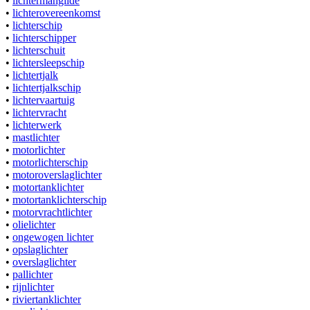
•
lichtermangilde
•
lichterovereenkomst
•
lichterschip
•
lichterschipper
•
lichterschuit
•
lichtersleepschip
•
lichtertjalk
•
lichtertjalkschip
•
lichtervaartuig
•
lichtervracht
•
lichterwerk
•
mastlichter
•
motorlichter
•
motorlichterschip
•
motoroverslaglichter
•
motortanklichter
•
motortanklichterschip
•
motorvrachtlichter
•
olielichter
•
ongewogen lichter
•
opslaglichter
•
overslaglichter
•
pallichter
•
rijnlichter
•
riviertanklichter