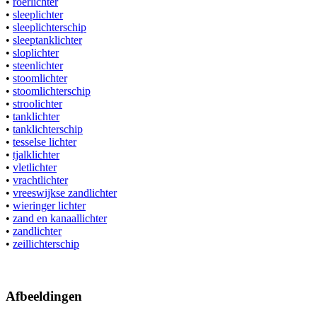
•
roerlichter
•
sleeplichter
•
sleeplichterschip
•
sleeptanklichter
•
sloplichter
•
steenlichter
•
stoomlichter
•
stoomlichterschip
•
stroolichter
•
tanklichter
•
tanklichterschip
•
tesselse lichter
•
tjalklichter
•
vletlichter
•
vrachtlichter
•
vreeswijkse zandlichter
•
wieringer lichter
•
zand en kanaallichter
•
zandlichter
•
zeillichterschip
Afbeeldingen