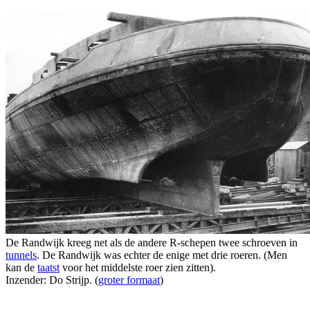
De Randwijk kreeg net als de andere R-schepen twee schroeven in
tunnels
. De Randwijk was echter de enige met drie roeren. (Men
kan de
taatst
voor het middelste roer zien zitten).
Inzender: Do Strijp. (
groter formaat
)