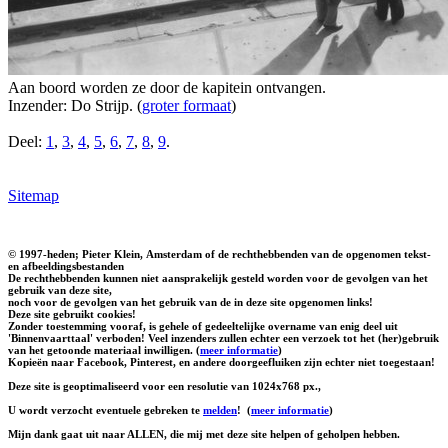
Aan boord worden ze door de kapitein ontvangen.
Inzender: Do Strijp. (
groter formaat
)
Deel:
1
,
3
,
4
,
5
,
6
,
7
,
8
,
9
.
Sitemap
© 1997-heden; Pieter Klein, Amsterdam of de rechthebbenden van de opgenomen tekst-
en afbeeldingsbestanden
De rechthebbenden kunnen niet aansprakelijk gesteld worden voor de gevolgen van het
gebruik van deze site,
noch voor de gevolgen van het gebruik van de in deze site opgenomen links!
Deze site gebruikt cookies!
Zonder toestemming vooraf, is gehele of gedeeltelijke overname van enig deel uit
'Binnenvaarttaal' verboden! Veel inzenders zullen echter een verzoek tot het (her)gebruik
van het getoonde materiaal inwilligen. (
meer informatie
)
Kopieën naar Facebook, Pinterest, en andere doorgeefluiken zijn echter niet toegestaan!
Deze site is geoptimaliseerd voor een resolutie van 1024x768 px.,
U wordt verzocht eventuele gebreken te
melden
!
(
meer informatie
)
Mijn dank gaat uit naar ALLEN, die mij met deze site helpen of geholpen hebben.