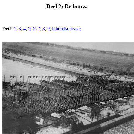
Deel 2: De bouw.
Deel:
1
,
3
,
4
,
5
,
6
,
7
,
8
,
9
,
inhoudsopgave
.