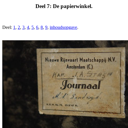
Deel 7: De papierwinkel.
Deel:
1
,
2
,
3
,
4
,
5
,
6
,
8
,
9
,
inhoudsopgave
.