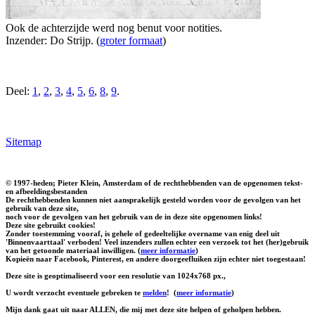
Ook de achterzijde werd nog benut voor notities.
Inzender: Do Strijp. (
groter formaat
)
Deel:
1
,
2
,
3
,
4
,
5
,
6
,
8
,
9
.
Sitemap
© 1997-heden; Pieter Klein, Amsterdam of de rechthebbenden van de opgenomen tekst-
en afbeeldingsbestanden
De rechthebbenden kunnen niet aansprakelijk gesteld worden voor de gevolgen van het
gebruik van deze site,
noch voor de gevolgen van het gebruik van de in deze site opgenomen links!
Deze site gebruikt cookies!
Zonder toestemming vooraf, is gehele of gedeeltelijke overname van enig deel uit
'Binnenvaarttaal' verboden! Veel inzenders zullen echter een verzoek tot het (her)gebruik
van het getoonde materiaal inwilligen. (
meer informatie
)
Kopieën naar Facebook, Pinterest, en andere doorgeefluiken zijn echter niet toegestaan!
Deze site is geoptimaliseerd voor een resolutie van 1024x768 px.,
U wordt verzocht eventuele gebreken te
melden
!
(
meer informatie
)
Mijn dank gaat uit naar ALLEN, die mij met deze site helpen of geholpen hebben.