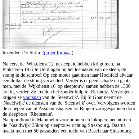
Inzender: Do Strijp. (
groter formaat
)
Na eerst de 'Wijkdienst 12' gesleept te hebben krijgt men, na
Pinksteren 19?? te Uerdingen bij het losmaken van de sleep, de
strang in de schroef. Op één motor gaat men naar Hochfeld alwaar
een duiker de strang verwijdert. Verder is er geen schade en gaat
men, met de 'Wijkdienst 16' op sleeptouw, samen hebben ze 1300
ton in, verder. Ze redden het zonder hulp tot Reisholz. Vervolgens
krijgen ze
voorspan
van de 'Steenwijk'. Bij St Goar neemt de
'Naaldwijk' de diensten van de 'Steenwijk' over. Vervolgens worden
de schepen van af Assmannshausen tot Bingen voorgespannen door
de sleepboot 'Rheinstein'.
Na oponthoud in Mannheim voor bonnen en inkopen, neemt men
de 'Naaldwijk' 35km op sleeptouw richting Strasbourg. Daarna
maakt men met 50 passagiers een tocht van Basel naar Strasbourg.