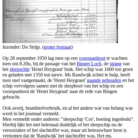
Inzender: Do Strijp. (
groter formaat
)
Op 28 september 1950 lag men op een
voorspanboot
te wachten
toen om 8.20u, bij de passage van het
Binger Loch
, de
strang
van
het
sleepschip
'Henri Heygraut' brak. Het schip was 1600 ton groot
en geladen met 1350 ton tarwe. Ms Randwijk schiet te hulp, heeft
toen snel vastgemaakt, de 'Henri Heygraut'
gaande gehouden
en het
schip vervolgens samen met de sleepboot van het schip en een
voorspanboot de 'Henri Heygraut' naar de rede van Bingen
gebracht.
Ook averij, brandstofverbruik, en al het andere wat van belang was
werd in het journaal vermeld.
Men vermeldt onder anderen: "sleepschip 'Cor', boeiing ingedeukt".
Hierbij lijkt het niet helemaal duidelijk of het sleepschip nu de
veroorzaker of het slachtoffer was, maar uit betrouwbare bron is
vernomen dat de 'Randwijk' het slachtoffer was. Het ms.