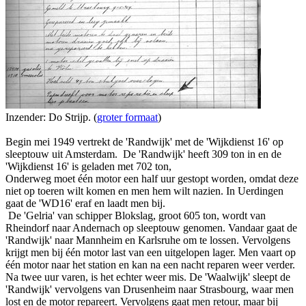
Inzender: Do Strijp. (
groter formaat
)
Begin mei 1949 vertrekt de 'Randwijk' met de 'Wijkdienst 16' op
sleeptouw uit Amsterdam. De 'Randwijk' heeft 309 ton in en de
'Wijkdienst 16' is geladen met 702 ton,
Onderweg moet één motor een half uur gestopt worden, omdat deze
niet op toeren wilt komen en men hem wilt nazien. In Uerdingen
gaat de 'WD16' eraf en laadt men bij.
De 'Gelria' van schipper Blokslag, groot 605 ton, wordt van
Rheindorf naar Andernach op sleeptouw genomen. Vandaar gaat de
'Randwijk' naar Mannheim en Karlsruhe om te lossen. Vervolgens
krijgt men bij één motor last van een uitgelopen lager. Men vaart op
één motor naar het station en kan na een nacht reparen weer verder.
Na twee uur varen, is het echter weer mis. De 'Waalwijk' sleept de
'Randwijk' vervolgens van Drusenheim naar Strasbourg, waar men
lost en de motor repareert. Vervolgens gaat men retour, maar bij