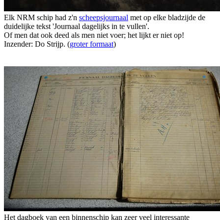
Elk NRM schip had z'n
scheepsjournaal
met op elke bladzijde de
duidelijke tekst 'Journaal dagelijks in te vullen'.
Of men dat ook deed als men niet voer; het lijkt er niet op!
Inzender: Do Strijp. (
groter formaat
)
Het dagboek van een binnenschip kan zeer veel interessante