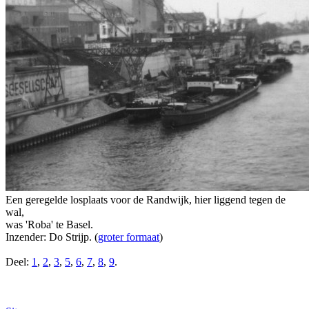
Een geregelde losplaats voor de Randwijk, hier liggend tegen de
wal,
was 'Roba' te Basel.
Inzender: Do Strijp. (
groter formaat
)
Deel:
1
,
2
,
3
,
5
,
6
,
7
,
8
,
9
.