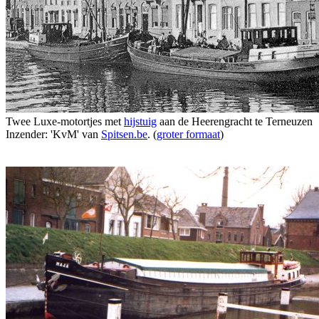
Twee Luxe-motortjes met
hijstuig
aan de Heerengracht te Terneuzen
Inzender: 'KvM' van
Spitsen.be
. (
groter formaat
)