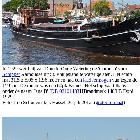
In 1929 werd bij van Dam in Oude Wetering de 'Cornelia' voor
Schipper
Aarnoudse uit St. Philipsland te water gelaten. Het schip
mat 31,5 x 5,05 x 1,96 meter en had een
laadvermogen
van tegen de
159 ton. De motor was een 60pk Bolnes. Het schip vaart thans
onder de naam 'Jans-B' [
DB 02101483
] [Brandmerk 1483 B Dord
1929.].
Foto: Leo Schuitemaker, Hasselt 26 juli 2012. (
groter formaat
)