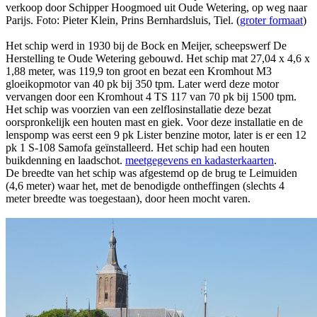
verkoop door Schipper Hoogmoed uit Oude Wetering, op weg naar
Parijs. Foto: Pieter Klein, Prins Bernhardsluis, Tiel. (
groter formaat
)
Het schip werd in 1930 bij de Bock en Meijer, scheepswerf De
Herstelling te Oude Wetering gebouwd. Het schip mat 27,04 x 4,6 x
1,88 meter, was 119,9 ton groot en bezat een Kromhout M3
gloeikopmotor van 40 pk bij 350 tpm. Later werd deze motor
vervangen door een Kromhout 4 TS 117 van 70 pk bij 1500 tpm.
Het schip was voorzien van een zelflosinstallatie deze bezat
oorspronkelijk een houten mast en giek. Voor deze installatie en de
lenspomp was eerst een 9 pk Lister benzine motor, later is er een 12
pk 1 S-108 Samofa geïnstalleerd. Het schip had een houten
buikdenning en laadschot.
meetgegevens en kadasterkaarten
.
De breedte van het schip was afgestemd op de brug te Leimuiden
(4,6 meter) waar het, met de benodigde ontheffingen (slechts 4
meter breedte was toegestaan), door heen mocht varen.