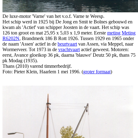
De luxe-motor 'Varne' van het v.o.f. Varne te Weesp.
Het schip werd in 1925 bij De Jong en Smit te Bolnes gebouwd en
kwam als 'Actief' van schipper Joosten in de vaart. Het schip was
126 ton groot en mat 25,95 x 5,03 x 1,9 meter. Eerste
meting
Meting
R6202N
, Brandmerk 186 B Rott 1926. Tussen 1929 en 1965 onder
de naam 'Assen' actief in de
beurtvaart
van Assen, via Meppel, naar
Wormerveer. Tot 1973 in de
vrachtvaart
actief geweest. Motoren:
eerst, Avance gloeikop 36 pk, daarna 'blauwe' Deutz 50 pk, thans 75
pk Modag (1935).
Thans (2010) varend timmerbedrijf.
Foto: Pieter Klein, Haarlem 1 mei 1996. (
groter formaat
)