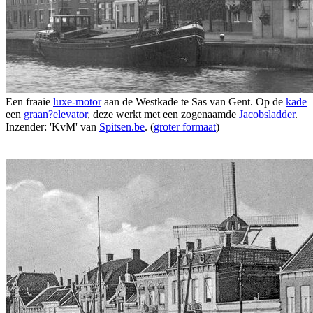
Een fraaie
luxe-motor
aan de Westkade te Sas van Gent. Op de
kade
een
graan?elevator
, deze werkt met een zogenaamde
Jacobsladder
.
Inzender: 'KvM' van
Spitsen.be
. (
groter formaat
)