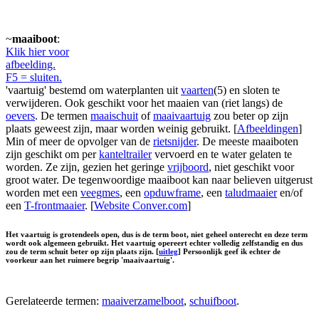
~
maaiboot
:
Klik hier voor
afbeelding.
F5 = sluiten.
'vaartuig' bestemd om waterplanten uit
vaarten
(5) en sloten te
verwijderen. Ook geschikt voor het maaien van (riet langs) de
oevers
. De termen
maaischuit
of
maaivaartuig
zou beter op zijn
plaats geweest zijn, maar worden weinig gebruikt. [
Afbeeldingen
]
Min of meer de opvolger van de
rietsnijder
. De meeste maaiboten
zijn geschikt om per
kanteltrailer
vervoerd en te water gelaten te
worden. Ze zijn, gezien het geringe
vrijboord
, niet geschikt voor
groot water. De tegenwoordige maaiboot kan naar believen uitgerust
worden met een
veegmes
, een
opduwframe
, een
taludmaaier
en/of
een
T-frontmaaier
. [
Website Conver.com
]
Het vaartuig is grotendeels open, dus is de term boot, niet geheel onterecht en deze term
wordt ook algemeen gebruikt. Het vaartuig opereert echter volledig zelfstandig en dus
zou de term schuit beter op zijn plaats zijn. [
uitleg
] Persoonlijk geef ik echter de
voorkeur aan het ruimere begrip 'maaivaartuig'.
Gerelateerde termen:
maaiverzamelboot
,
schuifboot
.