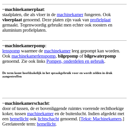
~
machinekamerplaat
:
staalplaten, die als vloer in de
machinekamer
fungeren. Ook
vloerplaat
genoemd. Deze platen zijn vaak van
profielplaat
gemaakt. Tegenwoordig gebruikt men echter ook roosters en
aluminium profielplaten.
~
machinekamerpomp
:
lenspomp
waarmee de
machinekamer
leeg gepompt kan worden.
Ook
machinekamerlenspomp
,
bilgepomp
of
bilgewaterpomp
genoemd. Zie ook links
Pompen, onderdelen en gebruik
.
De term komt hoofdzakelijk in het spraakgebruik voor en wordt zelden in druk
aangestroffen
~
machinekamerschacht
:
door of tussen, de er bovenliggende ruimtes voerende rechthoekige
koker, tussen
machinekamer
en de buitenlucht. Indien afgedekt met
een
hemellicht
ook
lichtschacht
genoemd. [
Tekst: Machinekamers
.]
Gerelateerde term:
hemellicht
.