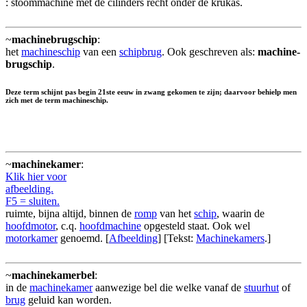
: stoommachine met de cilinders recht onder de krukas.
~
machinebrugschip
:
het
machineschip
van een
schipbrug
. Ook geschreven als:
machine-
brugschip
.
Deze term schijnt pas begin 21ste eeuw in zwang gekomen te zijn; daarvoor behielp men
zich met de term machineschip.
~
machinekamer
:
Klik hier voor
afbeelding.
F5 = sluiten.
ruimte, bijna altijd, binnen de
romp
van het
schip
, waarin de
hoofdmotor
, c.q.
hoofdmachine
opgesteld staat. Ook wel
motorkamer
genoemd. [
Afbeelding
] [Tekst:
Machinekamers
.]
~
machinekamerbel
:
in de
machinekamer
aanwezige bel die welke vanaf de
stuurhut
of
brug
geluid kan worden.