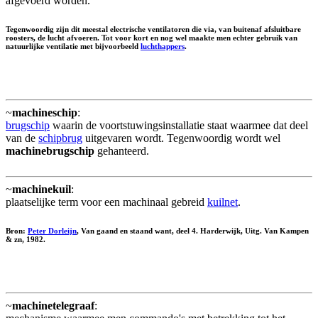
afgevoerd worden.
Tegenwoordig zijn dit meestal electrische ventilatoren die via, van buitenaf afsluitbare
roosters, de lucht afvoeren. Tot voor kort en nog wel maakte men echter gebruik van
natuurlijke ventilatie met bijvoorbeeld
luchthappers
.
~
machineschip
:
brugschip
waarin de voortstuwingsinstallatie staat waarmee dat deel
van de
schipbrug
uitgevaren wordt. Tegenwoordig wordt wel
machinebrugschip
gehanteerd.
~
machinekuil
:
plaatselijke term voor een machinaal gebreid
kuilnet
.
Bron:
Peter Dorleijn
, Van gaand en staand want, deel 4. Harderwijk, Uitg. Van Kampen
& zn, 1982.
~
machinetelegraaf
: