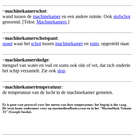
~
machinekamerschot
:
wand tussen de
machinekamer
en een andere ruimte. Ook
stofschot
genoemd. [Tekst:
Machinekamers
.]
~
machinekamerschotspant
:
spant
waar het
schot
tussen
machinekamer
en
ruim
, opgesteld staat.
~
machinekamersludge
:
mengsel van water en vuil en soms ook olie of vet, dat zich onderin
het schip verzamelt. Zie ook
slop
.
~
machinekamertemperatuur
:
de temperatuur van de lucht in de machinekamer gemeten.
Er is geen vast protocol voor het meten van deze temperatuur; het begrip is dus vaag.
De term komt ondermeer voor op marinedieselbasics.com en in het "Marineblad, Volume
33" (Google books).