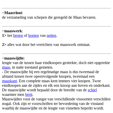
~
Maasvloot
:
de verzameling van schepen die geregeld de Maas bevaren.
~
maaswerk
:
1>
het
breien
of
boeten
van
netten
.
2>
alles wat door het verrichten van maaswerk ontstaat.
~
maaswijdte
:
lengte van de tussen haar eindknopen gestrekte, doch niet opgerekte
maas
, in natte toestand gemeten.
- De maaswijdte bij een regelmatige maas is dus tweemaal de
afstand tussen twee opeenvolgende knopen, tweemaal een
maaskant
. Een complete maas kent immers vier knopen. Twee
eindknopen aan de zijdes en elk een knoop aan boven en onderkant.
De maaswijdte wordt bepaald door de breedte van de
schiel
waarmee men
breit
.
Maaswijdtes voor de vangst van verschillende vissoorten verschillen
nogal. Ook zijn er voorschriften ter bevordering van de visstand
waarbij de maaswijdte en de lengte van visnetten beperkt wordt.