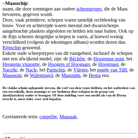
~
Maasschip
:
naam, die door sommigen aan oudere
scheepstypes
, die de Maas
bevoeren, gegeven wordt.
Deze, vaak primitieve, schepen waren tamelijk rechthoekig van
bouw. Voor en achterzijde waren meestal met dwarsscheeps
aangebrachte planken afgesloten en helden iets naar buiten. Ook op
de Rijn schenen dergelijke schepen te varen, al hoewel weinig
verschillend (volgens de tekeningen althans) worden dezen dan
Rijnschip
genoemd.
Enkele oude scheepstypen van dit vaargebied, inclusief de schepen
met een afwijkend model, zijn: de
Bèchète
, de
Heugemse pont
, het
Heugems vispontje
, de
Hoogers of Hoogaars
, de
Hoogmast
, de
Nacelle
, de
Nacle
, het
Paetschip
, de
Vlieger
, het
pontje van Tilff
, de
Maaspont
, de
Walenmajol
, de
Maasspits
, de
Herna
enz.
De vlakke schuin oplopende stevens, die veel van deze types hebben, en het ontbreken van
een stevenbalk, doen sommige er toe besluiten deze schepen in de groep van
aken(lastaken) onder te brengen. Of deze indeling voor een model als van de Herna
terecht is, moet ieder voor zich bepalen.
Gerelateerde term:
coppelije
,
Maasaak
.