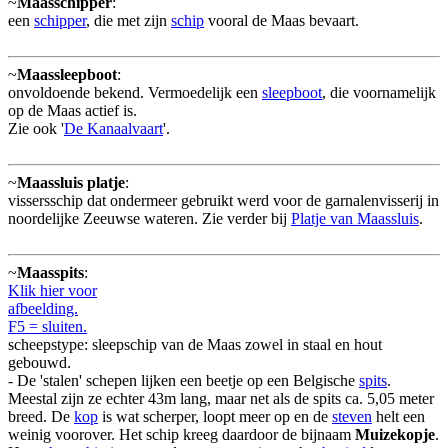
~
Maasschipper
:
een
schipper
, die met zijn
schip
vooral de Maas bevaart.
~
Maassleepboot
:
onvoldoende bekend. Vermoedelijk een
sleepboot
, die voornamelijk
op de Maas actief is.
Zie ook '
De Kanaalvaart
'.
~
Maassluis platje
:
vissersschip dat ondermeer gebruikt werd voor de garnalenvisserij in
noordelijke Zeeuwse wateren. Zie verder bij
Platje van Maassluis
.
~
Maasspits
:
Klik hier voor
afbeelding.
F5 = sluiten.
scheepstype: sleepschip van de Maas zowel in staal en hout
gebouwd.
- De 'stalen' schepen lijken een beetje op een Belgische
spits
.
Meestal zijn ze echter 43m lang, maar net als de spits ca. 5,05 meter
breed. De
kop
is wat scherper, loopt meer op en de
steven
helt een
weinig voorover. Het schip kreeg daardoor de bijnaam
Muizekopje
.