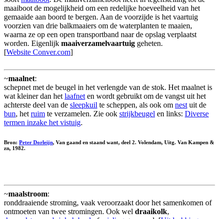
maaiboot de mogelijkheid om een redelijke hoeveelheid van het
gemaaide aan boord te bergen. Aan de voorzijde is het vaartuig
voorzien van drie balkmaaiers om de waterplanten te maaien,
waarna ze op een open transportband naar de opslag verplaatst
worden. Eigenlijk
maaiverzamelvaartuig
geheten.
[
Website Conver.com
]
~
maalnet
:
schepnet met de beugel in het verlengde van de stok. Het maalnet is
wat kleiner dan het
laafnet
en wordt gebruikt om de vangst uit het
achterste deel van de
sleepkuil
te scheppen, als ook om
nest
uit de
bun
, het
ruim
te verzamelen. Zie ook
strijkbeugel
en links:
Diverse
termen inzake het vistuig
.
Bron:
Peter Dorleijn
, Van gaand en staand want, deel 2. Volendam, Uitg. Van Kampen &
zn, 1982.
~
maalstroom
:
ronddraaiende stroming, vaak veroorzaakt door het samenkomen of
ontmoeten van twee stromingen. Ook wel
draaikolk
,