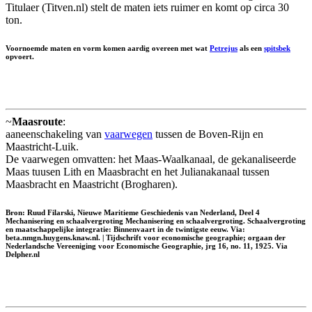
Titulaer (Titven.nl) stelt de maten iets ruimer en komt op circa 30
ton.
Voornoemde maten en vorm komen aardig overeen met wat
Petrejus
als een
spitsbek
opvoert.
~
Maasroute
:
aaneenschakeling van
vaarwegen
tussen de Boven-Rijn en
Maastricht-Luik.
De vaarwegen omvatten: het Maas-Waalkanaal, de gekanaliseerde
Maas tuusen Lith en Maasbracht en het Julianakanaal tussen
Maasbracht en Maastricht (Brogharen).
Bron: Ruud Filarski, Nieuwe Maritieme Geschiedenis van Nederland, Deel 4
Mechanisering en schaalvergroting Mechanisering en schaalvergroting. Schaalvergroting
en maatschappelijke integratie: Binnenvaart in de twintigste eeuw. Via:
beta.nmgn.huygens.knaw.nl. | Tijdschrift voor economische geographie; orgaan der
Nederlandsche Vereeniging voor Economische Geographie, jrg 16, no. 11, 1925. Via
Delpher.nl