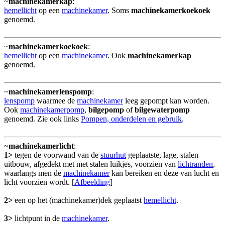
~
machinekamerkap
:
hemellicht
op een
machinekamer
. Soms
machinekamerkoekoek
genoemd.
~
machinekamerkoekoek
:
hemellicht
op een
machinekamer
. Ook
machinekamerkap
genoemd.
~
machinekamerlenspomp
:
lenspomp
waarmee de
machinekamer
leeg gepompt kan worden.
Ook
machinekamerpomp
,
bilgepomp
of
bilgewaterpomp
genoemd. Zie ook links
Pompen, onderdelen en gebruik
.
~
machinekamerlicht
:
1>
tegen de voorwand van de
stuurhut
geplaatste, lage, stalen
uitbouw, afgedekt met met stalen luikjes, voorzien van
lichtranden
,
waarlangs men de
machinekamer
kan bereiken en deze van lucht en
licht voorzien wordt. [
Afbeelding
]
2>
een op het (machinekamer)dek geplaatst
hemellicht
.
3>
lichtpunt in de
machinekamer
.