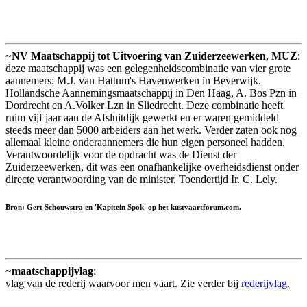
~
NV Maatschappij tot Uitvoering van Zuiderzeewerken
,
MUZ
:
deze maatschappij was een gelegenheidscombinatie van vier grote
aannemers: M.J. van Hattum's Havenwerken in Beverwijk.
Hollandsche Aannemingsmaatschappij in Den Haag, A. Bos Pzn in
Dordrecht en A.Volker Lzn in Sliedrecht. Deze combinatie heeft
ruim vijf jaar aan de Afsluitdijk gewerkt en er waren gemiddeld
steeds meer dan 5000 arbeiders aan het werk. Verder zaten ook nog
allemaal kleine onderaannemers die hun eigen personeel hadden.
Verantwoordelijk voor de opdracht was de Dienst der
Zuiderzeewerken, dit was een onafhankelijke overheidsdienst onder
directe verantwoording van de minister. Toendertijd Ir. C. Lely.
Bron: Gert Schouwstra en 'Kapitein Spok' op het kustvaartforum.com.
~
maatschappijvlag
:
vlag van de rederij waarvoor men vaart. Zie verder bij
rederijvlag
.