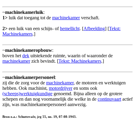
~
machinekamerluik
:
1>
luik dat toegang tot de
machinekamer
verschaft.
2>
een luik van een schijn- of
hemellicht
. [
Afbeelding
] [
Tekst:
Machinekamers
.]
~
machinekameropbouw
:
boven het
dek
uitstekende ruimte, waarin of waaronder de
machinekamer
zich bevindt. [
Tekst: Machinekamers
.]
~
machinekamerpersoneel
:
zij die de zorg voor de
machinekamer
, de motoren en werktuigen
hebben. Ook machinist,
motordrijver
en soms ook
(scheeps)werktuigkundige
genoemd. Bijna alleen op de grotere
schepen en dan nog voornamelijk die welke in de
continuvaart
actief
zijn, was machinekamerpersoneel aanwezig.
Bron o.a.: Schuttevaêr, jrg 55, no. 19, 07-08-1943.