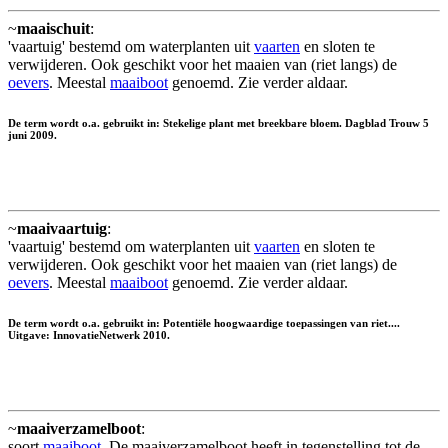
~
maaischuit
:
'vaartuig' bestemd om waterplanten uit
vaarten
en sloten te
verwijderen. Ook geschikt voor het maaien van (riet langs) de
oevers
. Meestal
maaiboot
genoemd. Zie verder aldaar.
De term wordt o.a. gebruikt in: Stekelige plant met breekbare bloem. Dagblad Trouw 5
juni 2009.
~
maaivaartuig
:
'vaartuig' bestemd om waterplanten uit
vaarten
en sloten te
verwijderen. Ook geschikt voor het maaien van (riet langs) de
oevers
. Meestal
maaiboot
genoemd. Zie verder aldaar.
De term wordt o.a. gebruikt in: Potentiële hoogwaardige toepassingen van riet....
Uitgave: InnovatieNetwerk 2010.
~
maaiverzamelboot
:
soort
maaiboot
. De maaiverzamelboot heeft in tegenstelling tot de