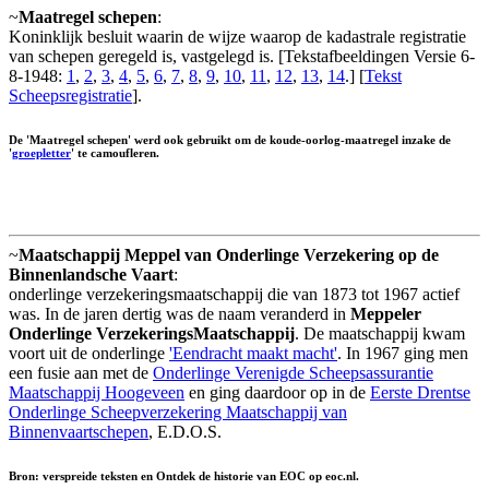
~
Maatregel schepen
:
Koninklijk besluit waarin de wijze waarop de kadastrale registratie
van schepen geregeld is, vastgelegd is. [Tekstafbeeldingen Versie 6-
8-1948:
1
,
2
,
3
,
4
,
5
,
6
,
7
,
8
,
9
,
10
,
11
,
12
,
13
,
14
.] [
Tekst
Scheepsregistratie
].
De 'Maatregel schepen' werd ook gebruikt om de koude-oorlog-maatregel inzake de
'
groepletter
' te camoufleren.
~
Maatschappij Meppel van Onderlinge Verzekering op de
Binnenlandsche Vaart
:
onderlinge verzekeringsmaatschappij die van 1873 tot 1967 actief
was. In de jaren dertig was de naam veranderd in
Meppeler
Onderlinge VerzekeringsMaatschappij
. De maatschappij kwam
voort uit de onderlinge
'Eendracht maakt macht'
. In 1967 ging men
een fusie aan met de
Onderlinge Verenigde Scheepsassurantie
Maatschappij Hoogeveen
en ging daardoor op in de
Eerste Drentse
Onderlinge Scheepverzekering Maatschappij van
Binnenvaartschepen
, E.D.O.S.
Bron: verspreide teksten en Ontdek de historie van EOC op eoc.nl.