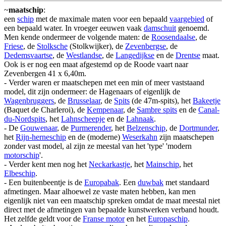
~
maatschip
:
een
schip
met de maximale maten voor een bepaald
vaargebied
of
een bepaald water. In vroeger eeuwen vaak
damschuit
genoemd.
Men kende ondermeer de volgende maten: de
Roosendaalse
, de
Friese
, de
Stolksche
(Stolkwijker), de
Zevenbergse
, de
Dedemsvaartse
, de
Westlandse
, de
Langedijkse
en de
Drentse
maat.
Ook is er nog een maat afgestemd op de Roode vaart naar
Zevenbergen 41 x 6,40m.
- Verder waren er maatschepen met een min of meer vaststaand
model, dit zijn ondermeer: de Hagenaars of eigenlijk de
Wagenbruggers
, de
Brusselaar
, de
Spits
(de 47m-spits), het
Bakeetje
(Baquet de Charleroi), de
Kempenaar
, de
Sambre spits
en de
Canal-
du-Nordspits
, het
Lahnscheepje
en de
Lahnaak
.
- De
Gouwenaar
, de
Purmerender
, het
Belzenschip
, de
Dortmunder
,
het
Rijn-herneschip
en de (moderne)
Weserkahn
zijn maatschepen
zonder vast model, al zijn ze meestal van het 'type' 'modern
motorschip
'.
- Verder kent men nog het
Neckarkastje
, het
Mainschip
, het
Elbeschip
.
- Een buitenbeentje is de
Europabak
. Een
duwbak
met standaard
afmetingen. Maar alhoewel ze vaste maten hebben, kan men
eigenlijk niet van een maatschip spreken omdat de maat meestal niet
direct met de afmetingen van bepaalde kunstwerken verband houdt.
Het zelfde geldt voor de
Franse motor
en het
Europaschip
.