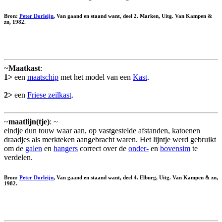
Bron:
Peter Dorleijn
, Van gaand en staand want, deel 2. Marken, Uitg. Van Kampen &
zn, 1982.
~
Maatkast
:
1>
een
maatschip
met het model van een
Kast
.
2>
een
Friese zeilkast
.
~
maatlijn(tje)
: ~
eindje dun touw waar aan, op vastgestelde afstanden, katoenen
draadjes als merkteken aangebracht waren. Het lijntje werd gebruikt
om de
galen
en
hangers
correct over de
onder-
en
bovensim
te
verdelen.
Bron:
Peter Dorleijn
, Van gaand en staand want, deel 4. Elburg, Uitg. Van Kampen & zn,
1982.