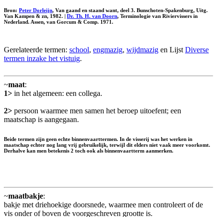
Bron:
Peter Dorleijn
, Van gaand en staand want, deel 3. Bunschoten-Spakenburg, Uitg.
Van Kampen & zn, 1982. |
Dr. Th. H. van Doorn
, Terminologie van Riviervissers in
Nederland. Assen, van Gorcum & Comp. 1971.
Gerelateerde termen:
school
,
engmazig
,
wijdmazig
en Lijst
Diverse
termen inzake het vistuig
.
~
maat
:
1>
in het algemeen: een collega.
2>
persoon waarmee men samen het beroep uitoefent; een
maatschap is aangegaan.
Beide termen zijn geen echte binnenvaarttermen. In de visserij was het werken in
maatschap echter nog lang vrij gebruikelijk, terwijl dit elders niet vaak meer voorkomt.
Derhalve kan men betekenis 2 toch ook als binnenvaartterm aanmerken.
~
maatbakje
:
bakje met driehoekige doorsnede, waarmee men controleert of de
vis onder of boven de voorgeschreven grootte is.