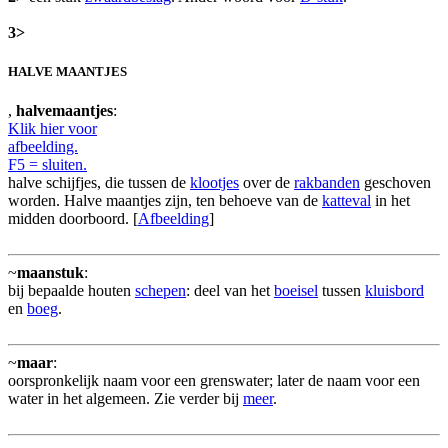
3>
HALVE MAANTJES
,
halvemaantjes
:
Klik hier voor
afbeelding.
F5 = sluiten.
halve schijfjes, die tussen de
klootjes
over de
rakbanden
geschoven
worden. Halve maantjes zijn, ten behoeve van de
katteval
in het
midden doorboord. [
Afbeelding
]
~
maanstuk
:
bij bepaalde houten
schepen
: deel van het
boeisel
tussen
kluisbord
en
boeg
.
~
maar
:
oorspronkelijk naam voor een grenswater; later de naam voor een
water in het algemeen. Zie verder bij
meer
.