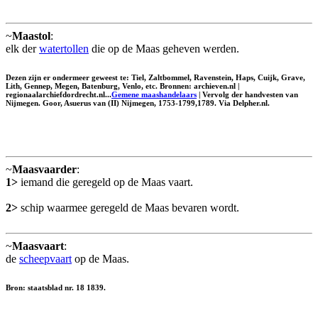
~
Maastol
:
elk der
watertollen
die op de Maas geheven werden.
Dezen zijn er ondermeer geweest te: Tiel, Zaltbommel, Ravenstein, Haps, Cuijk, Grave,
Lith, Gennep, Megen, Batenburg, Venlo, etc. Bronnen: archieven.nl |
regionaalarchiefdordrecht.nl...
Gemene maashandelaars
| Vervolg der handvesten van
Nijmegen. Goor, Asuerus van (II) Nijmegen, 1753-1799,1789. Via Delpher.nl.
~
Maasvaarder
:
1>
iemand die geregeld op de Maas vaart.
2>
schip waarmee geregeld de Maas bevaren wordt.
~
Maasvaart
:
de
scheepvaart
op de Maas.
Bron: staatsblad nr. 18 1839.