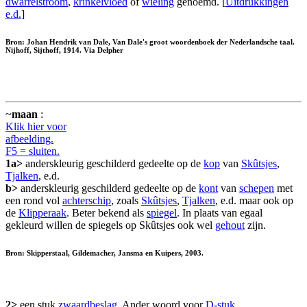
dwarrelstroom
,
krinkelvloed
of
wieling
genoemd. [
Uitdrukkingen
e.d.
]
Bron: Johan Hendrik van Dale, Van Dale's groot woordenboek der Nederlandsche taal.
Nijhoff, Sijthoff, 1914. Via Delpher
~
maan
:
Klik hier voor
afbeelding.
F5 = sluiten.
1a>
anderskleurig geschilderd gedeelte op de
kop
van
Skûtsjes
,
Tjalken
, e.d.
b>
anderskleurig geschilderd gedeelte op de
kont
van
schepen
met
een rond vol
achterschip
, zoals
Skûtsjes
,
Tjalken
, e.d. maar ook op
de
Klipperaak
. Beter bekend als
spiegel
. In plaats van egaal
gekleurd willen de spiegels op Skûtsjes ook wel
gehout
zijn.
Bron: Skipperstaal, Gildemacher, Jansma en Kuipers, 2003.
2>
een stuk
zwaardbeslag
. Ander woord voor
D-stuk
.