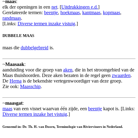
~
maas
:
elk der openingen in een
net
. [
Uitdrukkingen e.d.
]
Gerelateerde termen:
beentje
,
hoekmaas
,
kantmaas
,
kopmaas
,
randmaas
.
[Links:
Diverse termen inzake vistuig
.]
DUBBELE MAAS
maas die
dubbelgebreid
is.
~
Maasaak
:
aanduiding voor die groep van
aken
, die in het stroomgebied van de
Maas thuishoorden. Deze aken bezaten in de regel geen
zwaarden
.
De
Herna
is de bekendste vertegenwoordiger van deze groep.
Zie ook:
Maasschip
.
~
maasgat
:
maas
van een visnet waarvan één zijde, een
beentje
kapot is. [Links:
Diverse termen inzake het vistuig
.]
Genoemd in: Dr. Th. H. van Doorn, Terminologie van Riviervissers in Nederland.