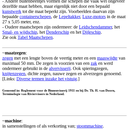
- Andere buitenbeentjes vormen die schepen die vaak wel ongeveer
dezelfde maat hebben, maar eigenlijk niet door een bepaald
kunstwerk
tot die maat beperkt zijn. Voorbeelden daarvan zijn
bepaalde
containerschepen
, de
Lepeltakker
,
Luxe-motors
in de maat
27 x 5,05 meter, enz.
- Oudere maatschepen zijn ondermeer: de
Leidschendammer
, het
Smal- en wijdschip
, het
Denderschip
en het
Dijleschip
.
Zie ook
Tabel Maatschepen
.
~
maatzegen
:
zegen
met een lengte boven de veertig meter en een
maaswijdte
van
maximaal 50 mm. De zegen is voorzien van een
zak
en werd
ondermeer gebruikt in de
alvervisserij
. Ook spieringzegen,
knijtenzegen
, dichte zegen, nauwe zegen en alverzegen genoemd.
[Links:
Diverse termen inzake het vistuig
.]
Genoemd in: Reglement voor de Binnenvisserij 1911 en bij Dr. Th. H. van Doorn,
Terminologie van Riviervissers in Nederland.
~
machine
:
in samenstellingen of als verkorting van;
stoommachine
.