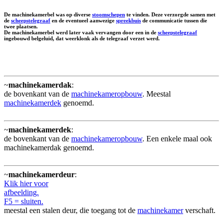
De machinekamerbel was op diverse
stoomschepen
te vinden. Deze verzorgde samen met
de
scheepstelegraaf
en de eventueel aanwezige
spreekbuis
de communicatie tussen die
twee plaatsen.
De machinekamerbel werd later vaak vervangen door een in de
scheepstelegraaf
ingebouwd belgeluid, dat weerklonk als de telegraaf verzet werd.
~
machinekamerdak
:
de bovenkant van de
machinekameropbouw
. Meestal
machinekamerdek
genoemd.
~
machinekamerdek
:
de bovenkant van de
machinekameropbouw
. Een enkele maal ook
machinekamerdak genoemd.
~
machinekamerdeur
:
Klik hier voor
afbeelding.
F5 = sluiten.
meestal een stalen deur, die toegang tot de
machinekamer
verschaft.