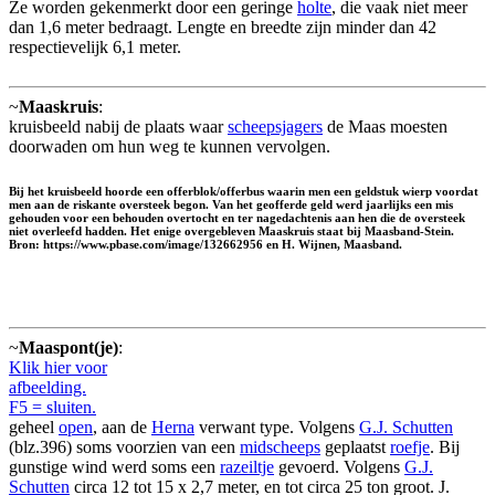
Ze worden gekenmerkt door een geringe
holte
, die vaak niet meer
dan 1,6 meter bedraagt. Lengte en breedte zijn minder dan 42
respectievelijk 6,1 meter.
~
Maaskruis
:
kruisbeeld nabij de plaats waar
scheepsjagers
de Maas moesten
doorwaden om hun weg te kunnen vervolgen.
Bij het kruisbeeld hoorde een offerblok/offerbus waarin men een geldstuk wierp voordat
men aan de riskante oversteek begon. Van het geofferde geld werd jaarlijks een mis
gehouden voor een behouden overtocht en ter nagedachtenis aan hen die de oversteek
niet overleefd hadden. Het enige overgebleven Maaskruis staat bij Maasband-Stein.
Bron: https://www.pbase.com/image/132662956 en H. Wijnen, Maasband.
~
Maaspont(je)
:
Klik hier voor
afbeelding.
F5 = sluiten.
geheel
open
, aan de
Herna
verwant type. Volgens
G.J. Schutten
(blz.396) soms voorzien van een
midscheeps
geplaatst
roefje
. Bij
gunstige wind werd soms een
razeiltje
gevoerd. Volgens
G.J.
Schutten
circa 12 tot 15 x 2,7 meter, en tot circa 25 ton groot. J.