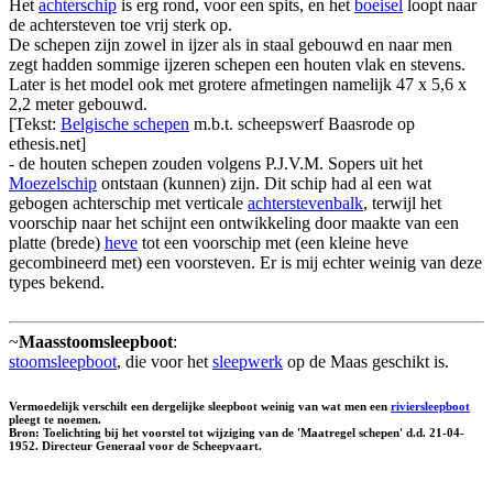
Het
achterschip
is erg rond, voor een spits, en het
boeisel
loopt naar
de achtersteven toe vrij sterk op.
De schepen zijn zowel in ijzer als in staal gebouwd en naar men
zegt hadden sommige ijzeren schepen een houten vlak en stevens.
Later is het model ook met grotere afmetingen namelijk 47 x 5,6 x
2,2 meter gebouwd.
[Tekst:
Belgische schepen
m.b.t. scheepswerf Baasrode op
ethesis.net]
- de houten schepen zouden volgens P.J.V.M. Sopers uit het
Moezelschip
ontstaan (kunnen) zijn. Dit schip had al een wat
gebogen achterschip met verticale
achterstevenbalk
, terwijl het
voorschip naar het schijnt een ontwikkeling door maakte van een
platte (brede)
heve
tot een voorschip met (een kleine heve
gecombineerd met) een voorsteven. Er is mij echter weinig van deze
types bekend.
~
Maasstoomsleepboot
:
stoomsleepboot
, die voor het
sleepwerk
op de Maas geschikt is.
Vermoedelijk verschilt een dergelijke sleepboot weinig van wat men een
riviersleepboot
pleegt te noemen.
Bron: Toelichting bij het voorstel tot wijziging van de 'Maatregel schepen' d.d. 21-04-
1952. Directeur Generaal voor de Scheepvaart.