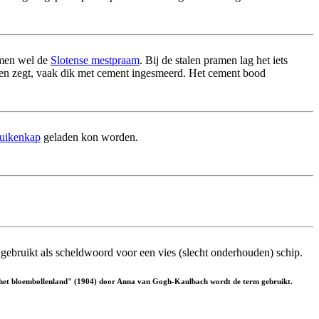
e men wel de
Slotense mestpraam
. Bij de stalen pramen lag het iets
men zegt, vaak dik met cement ingesmeerd. Het cement bood
luikenkap
geladen kon worden.
 gebruikt als scheldwoord voor een vies (slecht onderhouden) schip.
 "In het bloembollenland" (1904) door Anna van Gogh-Kaulbach wordt de term gebruikt.