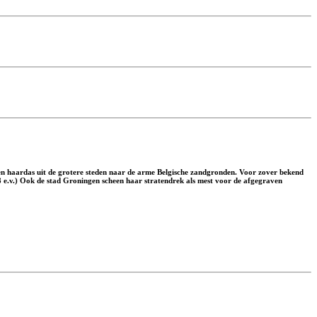
en haardas uit de grotere steden naar de arme Belgische zandgronden. Voor zover bekend
.8 e.v.) Ook de stad Groningen scheen haar stratendrek als mest voor de afgegraven