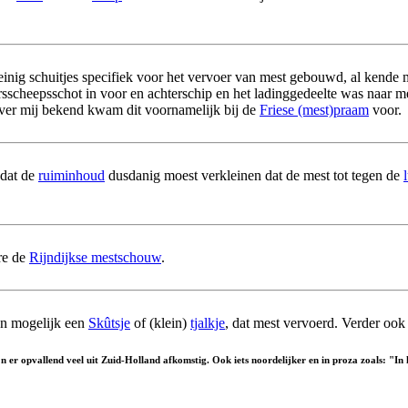
weinig schuitjes specifiek voor het vervoer van mest gebouwd, al kend
rsscheepsschot in voor en achterschip en het ladinggedeelte was naar 
ver mij bekend kwam dit voornamelijk bij de
Friese (mest)praam
voor.
 dat de
ruiminhoud
dusdanig moest verkleinen dat de mest tot tegen de
re de
Rijndijkse mestschouw
.
ten mogelijk een
Skûtsje
of (klein)
tjalkje
, dat mest vervoerd. Verder ook
ijn er opvallend veel uit Zuid-Holland afkomstig. Ook iets noordelijker en in proza zoals: