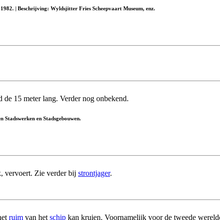
1982. | Beschrijving: Wyldsjitter Fries Scheepvaart Museum, enz.
nd de 15 meter lang. Verder nog onbekend.
 en Stadswerken en Stadsgebouwen.
, vervoert. Zie verder bij
strontjager
.
het
ruim
van het
schip
kan kruien. Voornamelijk voor de tweede wereld