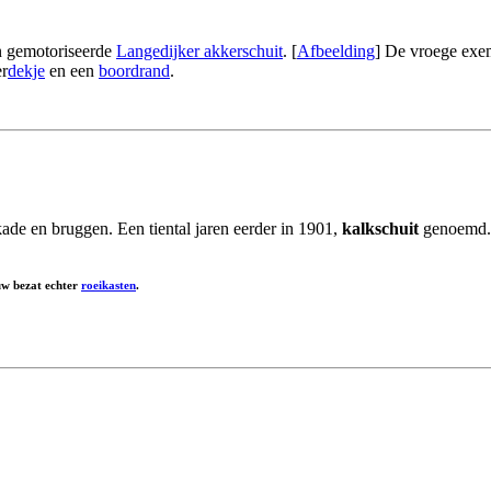
en gemotoriseerde
Langedijker akkerschuit
. [
Afbeelding
] De vroege exem
er
dekje
en een
boordrand
.
ade en bruggen. Een tiental jaren eerder in 1901,
kalkschuit
genoemd.
uw bezat echter
roeikasten
.