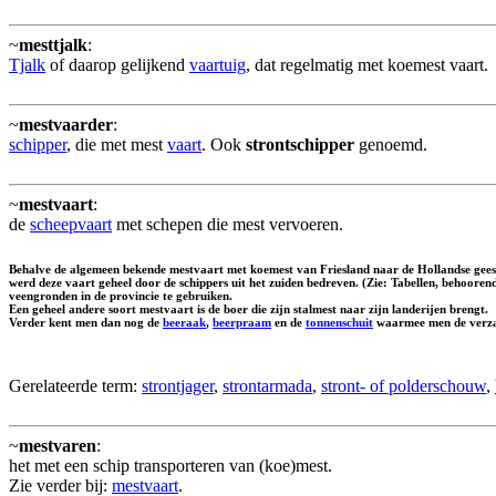
~
mesttjalk
:
Tjalk
of daarop gelijkend
vaartuig
, dat regelmatig met koemest vaart.
~
mestvaarder
:
schipper
, die met mest
vaart
. Ook
strontschipper
genoemd.
~
mestvaart
:
de
scheepvaart
met schepen die mest vervoeren.
Behalve de algemeen bekende mestvaart met koemest van Friesland naar de Hollandse geest
werd deze vaart geheel door de schippers uit het zuiden bedreven. (Zie: Tabellen, behoore
veengronden in de provincie te gebruiken.
Een geheel andere soort mestvaart is de boer die zijn stalmest naar zijn landerijen brengt.
Verder kent men dan nog de
beeraak
,
beerpraam
en de
tonnenschuit
waarmee men de verzame
Gerelateerde term:
strontjager
,
strontarmada
,
stront- of polderschouw
,
~
mestvaren
:
het met een schip transporteren van (koe)mest.
Zie verder bij:
mestvaart
.