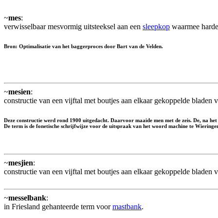
~
mes
:
verwisselbaar mesvormig uitsteeksel aan een
sleepkop
waarmee harde
Bron: Optimalisatie van het baggerproces door Bart van de Velden.
~
mesien
:
constructie van een vijftal met boutjes aan elkaar gekoppelde bladen
Deze constructie werd rond 1900 uitgedacht. Daarvoor maaide men met de zeis. De, na he
De term is de fonetische schrijfwijze voor de uitspraak van het woord machine te Wieringe
~
mesjien
:
constructie van een vijftal met boutjes aan elkaar gekoppelde bladen
~
messelbank
:
in Friesland gehanteerde term voor
mastbank
.