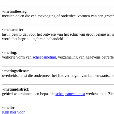
~
metaalbeslag
:
metalen delen die een toevoeging of onderdeel vormen van een groter
~
metacenter
:
lastig begrip dat voor het ontwerp van het schip van groot belang is,
wordt het begrip uitgebreid behandeld.
~
meting
:
verkorte vorm van
scheepsmeting
, verzameling van gegevens betreff
~
metingsdienst
:
overheidsdienst die ondermeer het laadvermogen van binnenvaartschepe
~
metingdistrict
:
gebied waarbinnen een bepaalde
scheepsmeetdienst
werkzaam is. Zie 
~
metòr
:
Klik hier voor