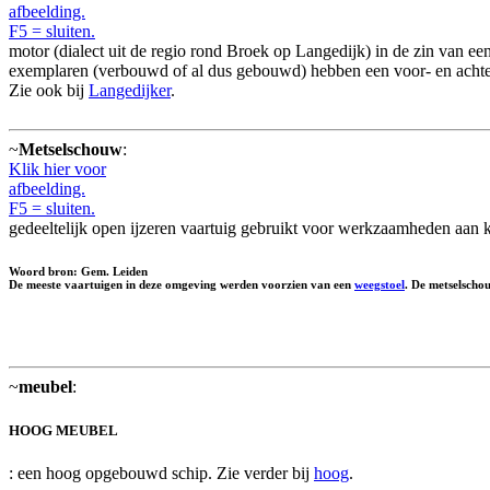
afbeelding.
F5 = sluiten.
motor (dialect uit de regio rond Broek op Langedijk) in de zin van e
exemplaren (verbouwd of al dus gebouwd) hebben een voor- en acht
Zie ook bij
Langedijker
.
~
Metselschouw
:
Klik hier voor
afbeelding.
F5 = sluiten.
gedeeltelijk open ijzeren vaartuig gebruikt voor werkzaamheden aan k
Woord bron: Gem. Leiden
De meeste vaartuigen in deze omgeving werden voorzien van een
weegstoel
. De metselscho
~
meubel
:
HOOG MEUBEL
: een hoog opgebouwd schip. Zie verder bij
hoog
.