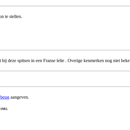
 te stellen.
t bij deze spitsen in een Franse lelie . Overige kenmerken nog niet bek
e
beug
aangeven.
 1982.