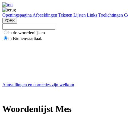
Openingspagina
Afbeeldingen
Teksten
Lijsten
Links
Toelichtingen
Co
in de woordenlijsten.
in Binnenvaarttaal.
Aanvullingen en correcties zijn welkom
.
Woordenlijst Mes