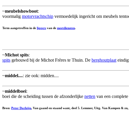
~
meubelshowboot
:
voormalig
motorvrachtschip
vermoedelijk ingericht om meubels tentoon
Term aangetroffen in de
liggers
van de
meetdiensten
.
~
Michot spits
:
spits
gebouwd bij de Michot Frères te Thuin. De
berghoutplaat
eindig
~
middel....
: zie ook: midden....
~
middelboei
:
boei die de scheiding tussen de afzonderlijke
netten
van een complet
Bron:
Peter Dorleijn
, Van gaand en staand want, deel 5. Lemmer, Uitg. Van Kampen & zn,