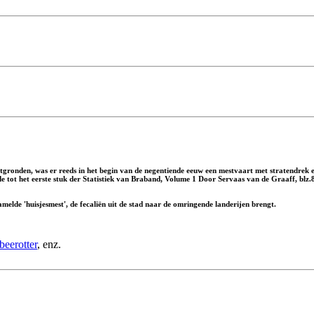
gronden, was er reeds in het begin van de negentiende eeuw een mestvaart met stratendrek 
nde tot het eerste stuk der Statistiek van Braband, Volume 1 Door Servaas van de Graaff, blz
lde 'huisjesmest', de fecaliën uit de stad naar de omringende landerijen brengt.
beerotter
, enz.