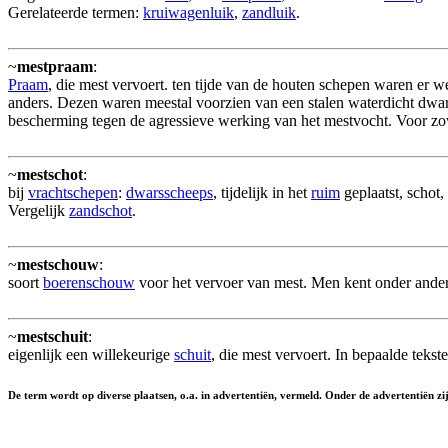
Gerelateerde termen:
kruiwagenluik
,
zandluik
.
~
mestpraam
:
Praam
, die mest vervoert. ten tijde van de houten schepen waren er 
anders. Dezen waren meestal voorzien van een stalen waterdicht dwa
bescherming tegen de agressieve werking van het mestvocht. Voor zo
~
mestschot
:
bij
vrachtschepen
:
dwarsscheeps
, tijdelijk in het
ruim
geplaatst, schot,
Vergelijk
zandschot
.
~
mestschouw
:
soort
boerenschouw
voor het vervoer van mest. Men kent onder ande
~
mestschuit
:
eigenlijk een willekeurige
schuit
, die mest vervoert. In bepaalde teks
De term wordt op diverse plaatsen, o.a. in advertentiën, vermeld. Onder de advertentiën z