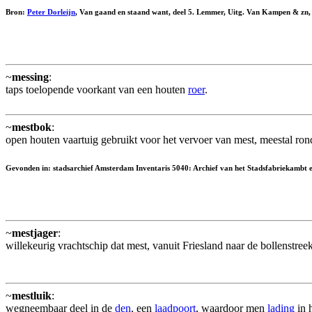
Bron:
Peter Dorleijn
, Van gaand en staand want, deel 5. Lemmer, Uitg. Van Kampen & zn, 
~
messing
:
taps toelopende voorkant van een houten
roer
.
~
mestbok
:
open houten vaartuig gebruikt voor het vervoer van mest, meestal ro
Gevonden in: stadsarchief Amsterdam Inventaris 5040: Archief van het Stadsfabriekambt
~
mestjager
:
willekeurig vrachtschip dat mest, vanuit Friesland naar de bollenstreek
~
mestluik
:
wegneembaar deel in de
den
, een
laadpoort
, waardoor men
lading
in 