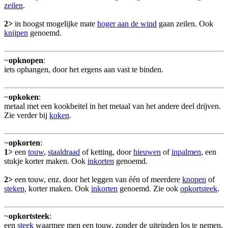
zeilen
.
2>
in hoogst mogelijke mate
hoger aan de wind
gaan zeilen. Ook
knijpen
genoemd.
~
opknopen
:
iets ophangen, door het ergens aan vast te binden.
~
opkoken
:
metaal met een kookbeitel in het metaal van het andere deel drijven.
Zie verder bij
koken
.
~
opkorten
:
1>
een
touw
,
staaldraad
of ketting, door
hieuwen
of
inpalmen
, een
stukje korter maken. Ook
inkorten
genoemd.
2>
een touw, enz. door het leggen van één of meerdere
knopen
of
steken
, korter maken. Ook
inkorten
genoemd. Zie ook
opkortsteek
.
~
opkortsteek
:
een
steek
waarmee men een touw, zonder de uiteinden los te nemen,