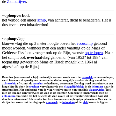
de
Zalmdrijver
.
~
oploopverbod
:
het verbod een ander
schip
, van achteraf, dicht te benaderen. Het is
dus tevens een inhaalverbod.
~
oploopvlag
:
blauwe vlag die op 3 meter hoogte boven het
voorschip
getoond
moest worden, wanneer men een ander vaartuig op de Maas of
Gelderse IJssel en vroeger ook op de Rijn, wenste
op te lopen
. Naar
het schijnt ook
overhaalvlag
genoemd. (van 1953? tot 1984 van
toepassing geweest op Maas en IJssel; mogelijk in 1964 al
afgeschaft op de Rijn.)
Daar het (met een snel schip) ondoenlijk was om steeds naar het
voordek
te moeten lopen,
werd hiervoor al spoedig een constructie, die het mogelijk maakte de vlag vanaf het
achterschip
of vanuit de
stuurhut
te bedienen, verzonnen. De vlag werd voorzien van een
lange lijn die door de
trechter
vervolgens via een
vlaggelijnblokje
in de
lichtmast
naar de
stuurhut liep. Het ondereind van de vlag werd voorzien van een flink
vlaggewicht
. Trok
men de lijn aan dan verdween de vlag in de trechter. Om hem te tonen vierde men de
oplooplijn
een eindje tot het gewicht de vlag zover uit de trechter getrokken had, dat
deze kon uitwaaien. Ook zonder trechter kon men een oplooplijn gebruiken. Men vierde
de lijn dan zover dat de vlag op de
voorroef
, de
luikenkap
of het
dek
kwam te liggen.