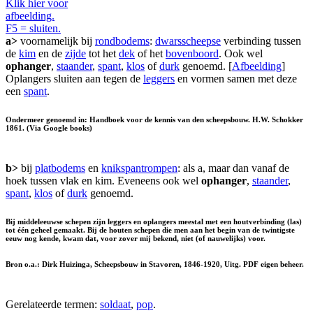
Klik hier voor
afbeelding.
F5 = sluiten.
a>
voornamelijk bij
rondbodems
:
dwarsscheepse
verbinding tussen
de
kim
en de
zijde
tot het
dek
of het
bovenboord
. Ook wel
ophanger
,
staander
,
spant
,
klos
of
durk
genoemd. [
Afbeelding
]
Oplangers sluiten aan tegen de
leggers
en vormen samen met deze
een
spant
.
Ondermeer genoemd in: Handboek voor de kennis van den scheepsbouw. H.W. Schokker
1861. (Via Google books)
b>
bij
platbodems
en
knikspantrompen
: als a, maar dan vanaf de
hoek tussen vlak en kim. Eveneens ook wel
ophanger
,
staander
,
spant
,
klos
of
durk
genoemd.
Bij middeleeuwse schepen zijn leggers en oplangers meestal met een houtverbinding (las)
tot één geheel gemaakt. Bij de houten schepen die men aan het begin van de twintigste
eeuw nog kende, kwam dat, voor zover mij bekend, niet (of nauwelijks) voor.
Bron o.a.: Dirk Huizinga, Scheepsbouw in Stavoren, 1846-1920, Uitg. PDF eigen beheer.
Gerelateerde termen:
soldaat
,
pop
.