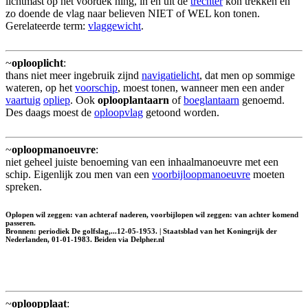
lichtmast op het voordek hing, in en uit de
trechter
kon trekken en
zo doende de vlag naar believen NIET of WEL kon tonen.
Gerelateerde term:
vlaggewicht
.
~
oplooplicht
:
thans niet meer ingebruik zijnd
navigatielicht
, dat men op sommige
wateren, op het
voorschip
, moest tonen, wanneer men een ander
vaartuig
opliep
. Ook
oplooplantaarn
of
boeglantaarn
genoemd.
Des daags moest de
oploopvlag
getoond worden.
~
oploopmanoeuvre
:
niet geheel juiste benoeming van een inhaalmanoeuvre met een
schip. Eigenlijk zou men van een
voorbijloopmanoeuvre
moeten
spreken.
Oplopen wil zeggen: van achteraf naderen, voorbijlopen wil zeggen: van achter komend
passeren.
Bronnen: periodiek De golfslag,...12-05-1953. | Staatsblad van het Koningrijk der
Nederlanden, 01-01-1983. Beiden via Delpher.nl
~
oploopplaat
: