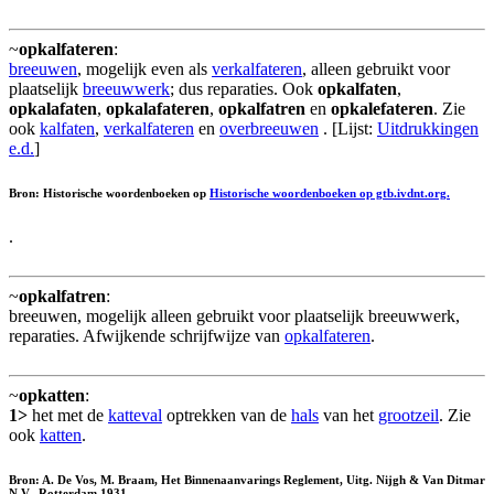
~
opkalfateren
:
breeuwen
, mogelijk even als
verkalfateren
, alleen gebruikt voor
plaatselijk
breeuwwerk
; dus reparaties. Ook
opkalfaten
,
opkalafaten
,
opkalafateren
,
opkalfatren
en
opkalefateren
. Zie
ook
kalfaten
,
verkalfateren
en
overbreeuwen
. [Lijst:
Uitdrukkingen
e.d.
]
Bron: Historische woordenboeken op
Historische woordenboeken op gtb.ivdnt.org.
.
~
opkalfatren
:
breeuwen, mogelijk alleen gebruikt voor plaatselijk breeuwwerk,
reparaties. Afwijkende schrijfwijze van
opkalfateren
.
~
opkatten
:
1>
het met de
katteval
optrekken van de
hals
van het
grootzeil
. Zie
ook
katten
.
Bron: A. De Vos, M. Braam, Het Binnenaanvarings Reglement, Uitg. Nijgh & Van Ditmar
N.V., Rotterdam 1931.