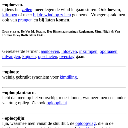
~
oploeven
:
tijdens het
zeilen
: meer tegen de wind in gaan sturen. Ook
loeven
,
krimpen
of meer
bij de wind op zeilen
genoemd. Vroeger sprak men
ook van
prangen
en
bij laten komen
.
Bron o.a.: A. De Vos M. Braam, Het Binnenaanvarings Reglement, Uitg. Nijgh & Van
Ditmar N.V., Rotterdam 1931.
Gerelateerde termen:
aanloeven
,
inloeven
,
inkrimpen
,
opdraaien
,
uilvangen
,
knijpen
,
opschieten
,
overstag
gaan.
~
oploop
:
weinig gebruikt synoniem voor
kimtilling
.
~
oplooplantaarn
:
licht dat men op het voorschip, moest tonen, wanneer men een ander
vaartuig opliep. Zie ook
oplooplicht
.
~
oplooplijn
:
lijn, waarmee men vanaf de stuurhut, de
oploopvlag
, die in de