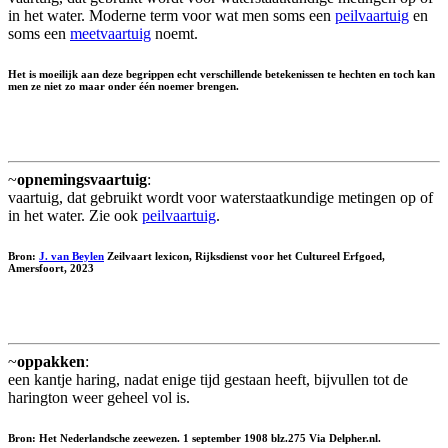
in het water. Moderne term voor wat men soms een
peilvaartuig
en
soms een
meetvaartuig
noemt.
Het is moeilijk aan deze begrippen echt verschillende betekenissen te hechten en toch kan
men ze niet zo maar onder één noemer brengen.
~
opnemingsvaartuig
:
vaartuig, dat gebruikt wordt voor waterstaatkundige metingen op of
in het water. Zie ook
peilvaartuig
.
Bron:
J. van Beylen
Zeilvaart lexicon, Rijksdienst voor het Cultureel Erfgoed,
Amersfoort, 2023
~
oppakken
:
een kantje haring, nadat enige tijd gestaan heeft, bijvullen tot de
harington weer geheel vol is.
Bron: Het Nederlandsche zeewezen. 1 september 1908 blz.275 Via Delpher.nl.