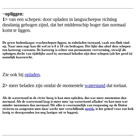
~
opliggen
:
1>
van een schepen: door opladen in langsscheepse richting
dusdanig gebogen zijnd, dat het middenschip hoger dan normaal
komt te liggen.
De grote hedendaagse vrachtschepen liggen, in onbeladen toestand, vaak een flink eind
op. Naar men zegt kan dit wel zo'n 8 à 10 cm bedragen. Het lijkt dus alsof deze schepen
een katterug vertonen. De katterug is echter een permanente vervorming, terwijl dit
opbuigen slecht van tijdelijke aard is; normaal beladen zijn deze schepen (als het goed is)
namelijk kaarsrecht.
Zie ook bij
opladen
.
2>
meer beladen zijn omdat de momentele
waterstand
dat toelaat.
Als de waterstand in de rivier hoog is kan men opladen, dus wat meer meenemen dan
normaal. Als de waterstand laag is moet men 'op waterstand afladen' en kan men wat
minder meenemen dan normaal. Dit alles is voornamelijk van toepassing op de Duitse
rivieren en aangezien men daar werkt met verschillende
pegels
, is het geheel voor een leek
lastig te doorgronden (en nog lastiger uit te leggen).