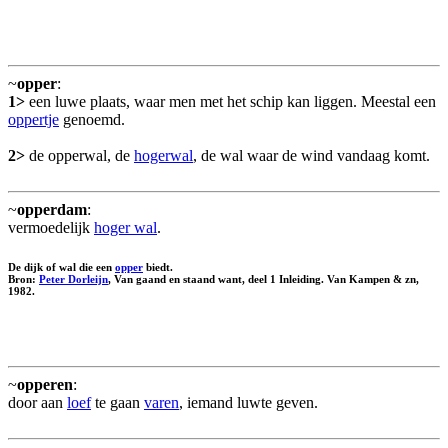
~
opper
:
1>
een luwe plaats, waar men met het schip kan liggen. Meestal een
oppertje
genoemd.
2>
de opperwal, de
hogerwal
, de wal waar de wind vandaag komt.
~
opperdam
:
vermoedelijk
hoger wal
.
De dijk of wal die een
opper
biedt.
Bron:
Peter Dorleijn
, Van gaand en staand want, deel 1 Inleiding. Van Kampen & zn,
1982.
~
opperen
:
door aan
loef
te gaan
varen
, iemand luwte geven.