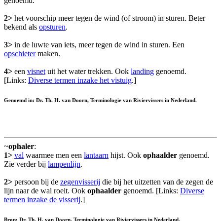
genoemd.
2>
het voorschip meer tegen de wind (of stroom) in sturen. Beter
bekend als
opsturen
.
3>
in de luwte van iets, meer tegen de wind in sturen. Een
opschieter
maken.
4>
een
visnet
uit het water trekken. Ook
landing
genoemd.
[Links:
Diverse termen inzake het vistuig
.]
Genoemd in: Dr. Th. H. van Doorn, Terminologie van Riviervissers in Nederland.
~
ophaler
:
1>
val
waarmee men een
lantaarn
hijst. Ook
ophaalder
genoemd.
Zie verder bij
lampenlijn
.
2>
persoon bij de
zegenvisserij
die bij het uitzetten van de zegen de
lijn naar de wal roeit. Ook
ophaalder
genoemd. [Links:
Diverse
termen inzake de visserij
.]
Bron: Dr. Th. H. van Doorn, Terminologie van Riviervissers in Nederland.