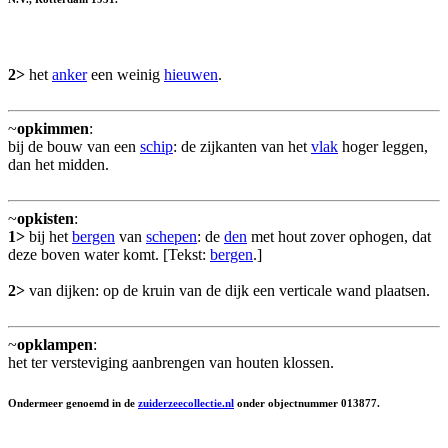
2>
het
anker
een weinig
hieuwen
.
~
opkimmen
:
bij de bouw van een
schip
: de zijkanten van het
vlak
hoger leggen,
dan het midden.
~
opkisten
:
1>
bij het
bergen
van
schepen
: de
den
met hout zover ophogen, dat
deze boven water komt. [Tekst:
bergen
.]
2>
van dijken: op de kruin van de dijk een verticale wand plaatsen.
~
opklampen
:
het ter versteviging aanbrengen van houten klossen.
Ondermeer genoemd in de
zuiderzeecollectie.nl
onder objectnummer 013877.