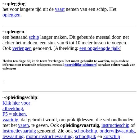
~
oplegging
:
het voor langere tijd uit de
vaart
nemen van een schip. Het
opleggen
.
~
oplengen
:
een bestaand
schip
langer maken. Dit gebeurde meestal door, net
achter het midden, een stuk van 6 tot 10 meter tussen te voegen.
Ook
verlengen
genoemd. [Afbeelding:
een opgelengde tjalk
]
Heden ten dage blijkt de term 'verlengen' het meest gebruikt te worden, mijn oudere
informanten (rustende schippers, meestal
noordelijke schippers
) spraken echter vaak van
oplengen
.
~
opleidingsschip
:
Klik hier voor
afbeelding.
F5 = sluiten.
vaartuig
, dat gebruikt wordt, om praktijklessen, die verbandhouden
met het
varen
, te geven. Ook
opleidingsvaartuig
,
instructieschip
of
instructievaartuig
genoemd. Zie ook
schoolschip
,
onderwijsvaartuig
,
lesvaartuig
,
motor-instructievaartuig
,
schooltjalk
en
kofschip
.