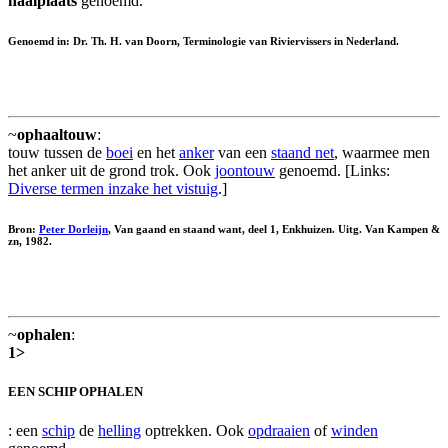
haalplaats
genoemd.
Genoemd in: Dr. Th. H. van Doorn, Terminologie van Riviervissers in Nederland.
~
ophaaltouw
:
touw tussen de
boei
en het
anker
van een
staand net
, waarmee men
het anker uit de grond trok. Ook
joontouw
genoemd. [Links:
Diverse termen inzake het vistuig
.]
Bron:
Peter Dorleijn
, Van gaand en staand want, deel 1, Enkhuizen. Uitg. Van Kampen &
zn, 1982.
~
ophalen
:
1>
EEN SCHIP OPHALEN
: een
schip
de
helling
optrekken. Ook
opdraaien
of
winden