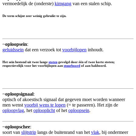
vermoedelijk de (onderste)
kimgang
van een stalen schip.
De term schijnt zeer weinig gebruikt te zijn.
~
oploopsein
:
geluidssein
dat een verzoek tot
voorbijlopen
inhoudt.
Het sein bestond uit twee lange
stoten
gevolgd door één of twee korte stoten;
respectievelijk voor het voorbijlopen aan
stuurboord
of aan bakboord.
~
oploopsignaal
:
optisch of akoestisch signaal dat gegeven moet worden wanneer
men wenst
voorbij wens te lopen
(= te passeren). Het zijn de
oploopvlag
, het
oplooplicht
of het
oploopsein
.
~
oploopschee
:
soort van
slijtstrip
langs de buitenrand van het
vlak
, bij ondermeer