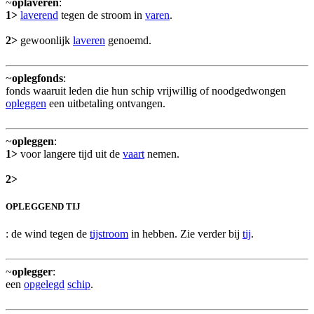
~
oplaveren
:
1>
laverend
tegen de stroom in
varen
.
2>
gewoonlijk
laveren
genoemd.
~
oplegfonds
:
fonds waaruit leden die hun schip vrijwillig of noodgedwongen
opleggen
een uitbetaling ontvangen.
~
opleggen
:
1>
voor langere tijd uit de
vaart
nemen.
2>
OPLEGGEND TIJ
: de wind tegen de
tijstroom
in hebben. Zie verder bij
tij
.
~
oplegger
:
een
opgelegd
schip
.