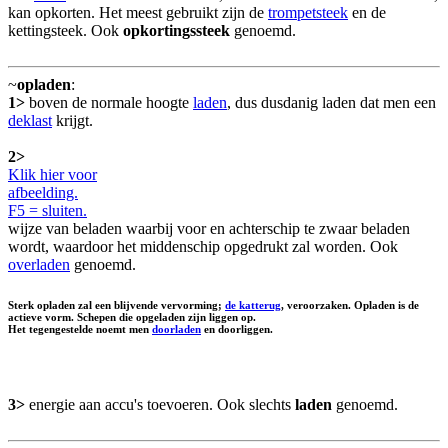
kan opkorten. Het meest gebruikt zijn de
trompetsteek
en de
kettingsteek. Ook
opkortingssteek
genoemd.
~
opladen
:
1>
boven de normale hoogte
laden
, dus dusdanig laden dat men een
deklast
krijgt.
2>
Klik hier voor
afbeelding.
F5 = sluiten.
wijze van beladen waarbij voor en achterschip te zwaar beladen
wordt, waardoor het middenschip opgedrukt zal worden. Ook
overladen
genoemd.
Sterk opladen zal een blijvende vervorming;
de katterug
, veroorzaken.
Opladen
is de
actieve vorm. Schepen die opgeladen zijn
liggen op
.
Het tegengestelde noemt men
doorladen
en
doorliggen
.
3>
energie aan accu's toevoeren. Ook slechts
laden
genoemd.