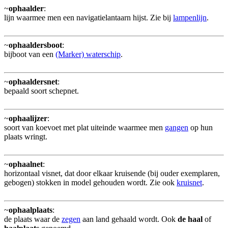
~
ophaalder
:
lijn waarmee men een navigatielantaarn hijst. Zie bij
lampenlijn
.
~
ophaaldersboot
:
bijboot van een
(Marker) waterschip
.
~
ophaaldersnet
:
bepaald soort schepnet.
~
ophaalijzer
:
soort van koevoet met plat uiteinde waarmee men
gangen
op hun
plaats wringt.
~
ophaalnet
:
horizontaal visnet, dat door elkaar kruisende (bij ouder exemplaren,
gebogen) stokken in model gehouden wordt. Zie ook
kruisnet
.
~
ophaalplaats
:
de plaats waar de
zegen
aan land gehaald wordt. Ook
de haal
of