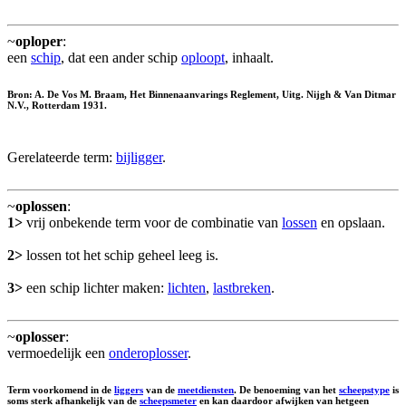
~
oploper
:
een
schip
, dat een ander schip
oploopt
, inhaalt.
Bron: A. De Vos M. Braam, Het Binnenaanvarings Reglement, Uitg. Nijgh & Van Ditmar
N.V., Rotterdam 1931.
Gerelateerde term:
bijligger
.
~
oplossen
:
1>
vrij onbekende term voor de combinatie van
lossen
en opslaan.
2>
lossen tot het schip geheel leeg is.
3>
een schip lichter maken:
lichten
,
lastbreken
.
~
oplosser
:
vermoedelijk een
onderoplosser
.
Term voorkomend in de
liggers
van de
meetdiensten
. De benoeming van het
scheepstype
is
soms sterk afhankelijk van de
scheepsmeter
en kan daardoor afwijken van hetgeen