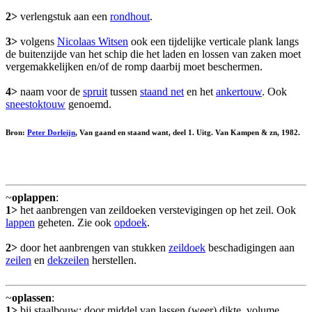
2>
verlengstuk aan een
rondhout
.
3>
volgens
Nicolaas Witsen
ook een tijdelijke verticale plank langs
de buitenzijde van het schip die het laden en lossen van zaken moet
vergemakkelijken en/of de romp daarbij moet beschermen.
4>
naam voor de
spruit
tussen
staand net
en het
ankertouw
. Ook
sneestoktouw
genoemd.
Bron:
Peter Dorleijn
, Van gaand en staand want, deel 1. Uitg. Van Kampen & zn, 1982.
~
oplappen
:
1>
het aanbrengen van zeildoeken verstevigingen op het zeil. Ook
lappen
geheten. Zie ook
opdoek
.
2>
door het aanbrengen van stukken
zeildoek
beschadigingen aan
zeilen
en
dekzeilen
herstellen.
~
oplassen
:
1>
bij staalbouw: door middel van lassen (weer) dikte, volume,