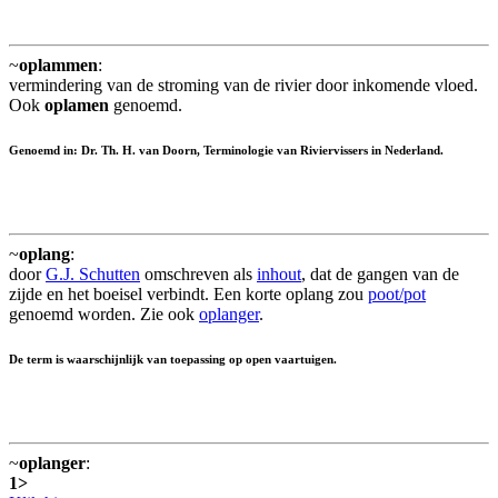
~
oplammen
:
vermindering van de stroming van de rivier door inkomende vloed.
Ook
oplamen
genoemd.
Genoemd in: Dr. Th. H. van Doorn, Terminologie van Riviervissers in Nederland.
~
oplang
:
door
G.J. Schutten
omschreven als
inhout
, dat de gangen van de
zijde en het boeisel verbindt. Een korte oplang zou
poot/pot
genoemd worden. Zie ook
oplanger
.
De term is waarschijnlijk van toepassing op open vaartuigen.
~
oplanger
:
1>