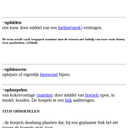
~
ophielen
:
een touw door middel van een
hieling(steek)
verlengen.
De term wordt vaak toegepast wanneer men de touwen met behulp van twee vaste lussen,
twee paalsteken, verbindt.
~
ophieuwen
:
ophijsen of eigenlijk
hieuwend
hijsen.
~
ophoepelen
:
van kokervormige
visnetten
: door middel van
hoepels
open, in
model, houden. De hoepels in een
fuik
aanbrengen.
STIJF OPHOEPELEN
: de hoepels dusdanig plaatsen dat, bij een geplaatste fuik het net
tussen de hoepels strak staat.