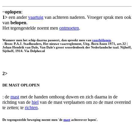
~
oplopen
:
1>
een ander
vaartuig
van achteren naderen. Vroeger sprak men ook
van
belopen
.
Het tegengestelde noemt men
ontmoeten
.
Wanneer men het schip daarna passeert, dan spreekt men van
voorbijlopen
.
- Bron: P.A.J. Stadhouders, Het nieuwe vaarreglement, Uitg. Born Assen 1971, art.32 |
Johan Hendrik van Dale, Van Dale's groot woordenboek der Nederlandsche taal. Nijhoff,
Sijthoff, 1914. Via Delpher.nl
2>
DE MAST OPLOPEN
: de
mast
met de handen omhoog duwen en zich daarna in de
richting van de
hiel
van de mast verplaatsen om zo de mast overeind
te zetten; te
richten
.
De tegengestelde beweging noemt men 'de
mast
achterover lopen'.