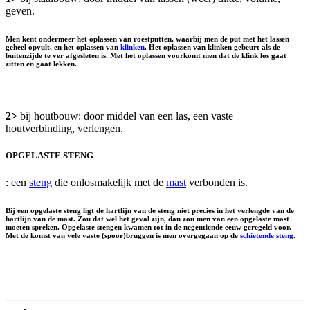
geven.
Men kent ondermeer het oplassen van roestputten, waarbij men de put met het lassen
geheel opvult, en het oplassen van
klinken
. Het oplassen van klinken gebeurt als de
buitenzijde te ver afgesleten is. Met het oplassen voorkomt men dat de klink los gaat
zitten en gaat lekken.
2>
bij houtbouw: door middel van een las, een vaste
houtverbinding, verlengen.
OPGELASTE STENG
: een
steng
die onlosmakelijk met de
mast
verbonden is.
Bij een opgelaste steng ligt de hartlijn van de steng niet precies in het verlengde van de
hartlijn van de mast. Zou dat wel het geval zijn, dan zou men van een opgelaste mast
moeten spreken. Opgelaste stengen kwamen tot in de negentiende eeuw geregeld voor.
Met de komst van vele vaste (spoor)bruggen is men overgegaan op de
schietende steng
.