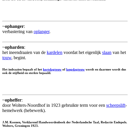
~
ophanger
:
verbastering van
oplanger
.
~
opharden
:
het ineendraaien van de
kardelen
voordat het eigenlijk
slaan
van het
touw
, begint.
Het indraaien bepaalt of het
kortslagtouw
of
langslagtouw
wordt en daarmee wordt dus
ook de stijfheid en sterkte bepaald.
~
opheffer
:
door Wolters-Noordhof in 1923 gebruikte term voor een
scheepslift
-
hemelwerk (hebewerk).
J.M. Koenen, Verklarend Handwoordenboek der Nederlandsche Taal, Redactie Endepols.
Wolters, Groningen 1923.