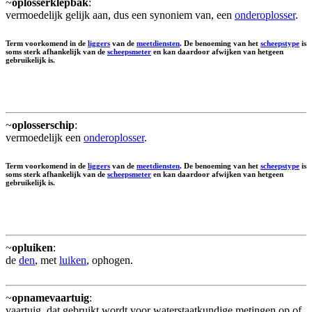
~
oplosserklepbak
:
vermoedelijk gelijk aan, dus een synoniem van, een
onderoplosser
.
Term voorkomend in de
liggers
van de
meetdiensten
. De benoeming van het
scheepstype
is
soms sterk afhankelijk van de
scheepsmeter
en kan daardoor afwijken van hetgeen
gebruikelijk is.
~
oplosserschip
:
vermoedelijk een
onderoplosser
.
Term voorkomend in de
liggers
van de
meetdiensten
. De benoeming van het
scheepstype
is
soms sterk afhankelijk van de
scheepsmeter
en kan daardoor afwijken van hetgeen
gebruikelijk is.
~
opluiken
:
de
den
, met
luiken
, ophogen.
~
opnamevaartuig
:
vaartuig, dat gebruikt wordt voor waterstaatkundige metingen op of