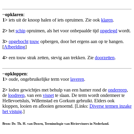
~
opklaren
:
1>
iets uit de knoop halen of iets opruimen. Zie ook
klaren
.
2>
het
schip
opruimen, als het voor onbepaalde tijd
opgelegd
wordt.
3>
opgebocht
touw
opbergen, door het ergens aan op te hangen.
[
Afbeelding
]
4>
een touw strak zetten, stevig aan trekken. Zie
doorzetten
.
~
opkloppen
:
1>
oude, ongebruikelijke term voor
laveren
.
2>
loden gewichtjes met behulp van een hamer rond de
onderreep
,
de
loodreep
, van een
visnet
te slaan. De term wordt ondermeer te
Hellevoetsluis, Willemstad en Gorkum gebruikt. Elders ook
kloppen, looien en aflooien genoemd. [Links:
Diverse termen inzake
het vistuig
.]
Bron: Dr. Th. H. van Doorn, Terminologie van Riviervissers in Nederland.