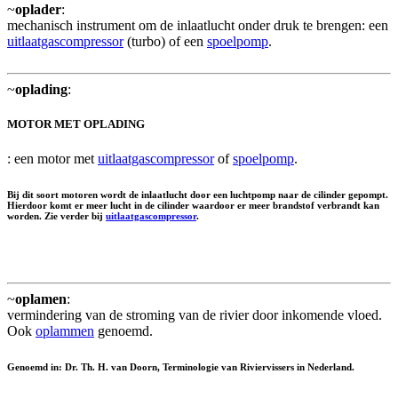
~
oplader
:
mechanisch instrument om de inlaatlucht onder druk te brengen: een
uitlaatgascompressor
(turbo) of een
spoelpomp
.
~
oplading
:
MOTOR MET OPLADING
: een motor met
uitlaatgascompressor
of
spoelpomp
.
Bij dit soort motoren wordt de inlaatlucht door een luchtpomp naar de cilinder gepompt.
Hierdoor komt er meer lucht in de cilinder waardoor er meer brandstof verbrandt kan
worden. Zie verder bij
uitlaatgascompressor
.
~
oplamen
:
vermindering van de stroming van de rivier door inkomende vloed.
Ook
oplammen
genoemd.
Genoemd in: Dr. Th. H. van Doorn, Terminologie van Riviervissers in Nederland.