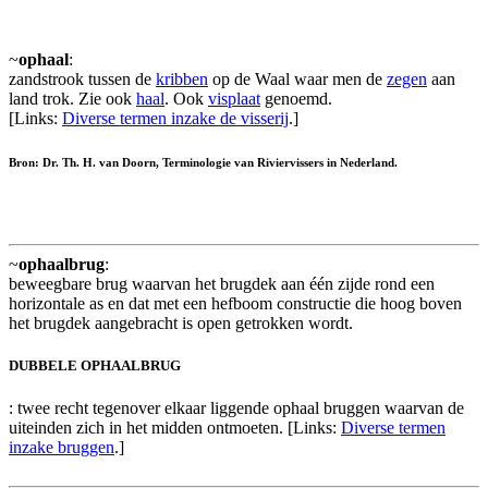
~
ophaal
:
zandstrook tussen de
kribben
op de Waal waar men de
zegen
aan
land trok. Zie ook
haal
. Ook
visplaat
genoemd.
[Links:
Diverse termen inzake de visserij
.]
Bron: Dr. Th. H. van Doorn, Terminologie van Riviervissers in Nederland.
~
ophaalbrug
:
beweegbare brug waarvan het brugdek aan één zijde rond een
horizontale as en dat met een hefboom constructie die hoog boven
het brugdek aangebracht is open getrokken wordt.
DUBBELE OPHAALBRUG
: twee recht tegenover elkaar liggende ophaal bruggen waarvan de
uiteinden zich in het midden ontmoeten. [Links:
Diverse termen
inzake bruggen
.]