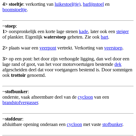
4>
stoeltje
: verkorting van
luikestoel(tje)
,
barlijnstoel
en
boomstoeltje
.
~
stoep
:
1>
oorspronkelijk een korte lage stenen
kade
, later ook een
steiger
of plankier. Eigenlijk
waterstoep
geheten. Zie ook
bart
.
2>
plaats waar een
veerpont
vertrekt. Verkorting van
veerstoep
.
3>
op een pont: het door zijn verhoogde ligging, dan wel door een
lage rand of goot, van het voor motorvoertuigen bestemde
dek
afgescheiden deel dat voor voetgangers bestemd is. Door sommigen
ook
trottoir
genoemd.
~
stofbunker
:
onderste, vaak afneembare deel van de
cycloon
van een
brandstofvergasser
.
~
stofdeur
:
afsluitbare opening onderaan een
cycloon
met vaste
stofbunker
.