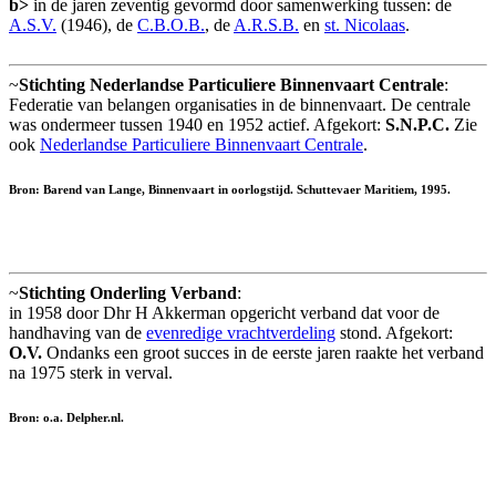
b>
in de jaren zeventig gevormd door samenwerking tussen: de
A.S.V.
(1946), de
C.B.O.B.
, de
A.R.S.B.
en
st. Nicolaas
.
~
Stichting Nederlandse Particuliere Binnenvaart Centrale
:
Federatie van belangen organisaties in de binnenvaart. De centrale
was ondermeer tussen 1940 en 1952 actief. Afgekort:
S.N.P.C.
Zie
ook
Nederlandse Particuliere Binnenvaart Centrale
.
Bron: Barend van Lange, Binnenvaart in oorlogstijd. Schuttevaer Maritiem, 1995.
~
Stichting Onderling Verband
:
in 1958 door Dhr H Akkerman opgericht verband dat voor de
handhaving van de
evenredige vrachtverdeling
stond. Afgekort:
O.V.
Ondanks een groot succes in de eerste jaren raakte het verband
na 1975 sterk in verval.
Bron: o.a. Delpher.nl.