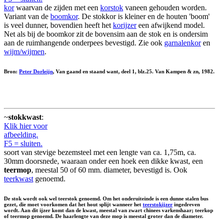
kor
waarvan de zijden met een
korstok
vaneen gehouden worden.
Variant van de
boomkor
. De stokkor is kleiner en de houten 'boom'
is veel dunner, bovendien heeft het
korijzer
een afwijkend model.
Net als bij de boomkor zit de bovensim aan de stok en is ondersim
aan de ruimhangende onderpees bevestigd. Zie ook
garnalenkor
en
wijm/wijmen
.
Bron:
Peter Dorleijn
, Van gaand en staand want, deel 1, blz.25. Van Kampen & zn, 1982.
~
stokkwast
:
Klik hier voor
afbeelding.
F5 = sluiten.
soort van stevige bezemsteel met een lengte van ca. 1,75m, ca.
30mm doorsnede, waaraan onder een hoek een dikke kwast, een
teermop
, meestal 50 of 60 mm. diameter, bevestigd is. Ook
teerkwast
genoemd.
De stok wordt ook wel
teerstok
genoemd. Om het onderuiteinde is een dunne stalen bus
gezet, die moet voorkomen dat het hout splijt wanneer het
teerstokijzer
ingedreven
wordt. Aan dit ijzer komt dan de kwast, meestal van zwart chinees varkenshaar;
teerkop
of
teermop
genoemd. De haarlengte van deze mop is meestal groter dan de diameter.