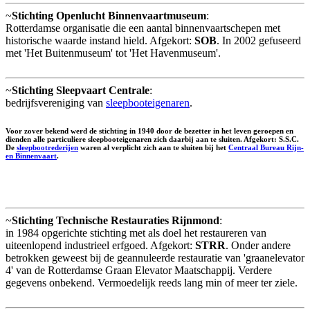
~
Stichting Openlucht Binnenvaartmuseum
:
Rotterdamse organisatie die een aantal binnenvaartschepen met
historische waarde instand hield. Afgekort:
SOB
. In 2002 gefuseerd
met 'Het Buitenmuseum' tot 'Het Havenmuseum'.
~
Stichting Sleepvaart Centrale
:
bedrijfsvereniging van
sleepbooteigenaren
.
Voor zover bekend werd de stichting in 1940 door de bezetter in het leven geroepen en
dienden alle particuliere sleepbooteigenaren zich daarbij aan te sluiten. Afgekort:
S.S.C.
De
sleepbootrederijen
waren al verplicht zich aan te sluiten bij het
Centraal Bureau Rijn-
en Binnenvaart
.
~
Stichting Technische Restauraties Rijnmond
:
in 1984 opgerichte stichting met als doel het restaureren van
uiteenlopend industrieel erfgoed. Afgekort:
STRR
. Onder andere
betrokken geweest bij de geannuleerde restauratie van 'graanelevator
4' van de Rotterdamse Graan Elevator Maatschappij. Verdere
gegevens onbekend. Vermoedelijk reeds lang min of meer ter ziele.