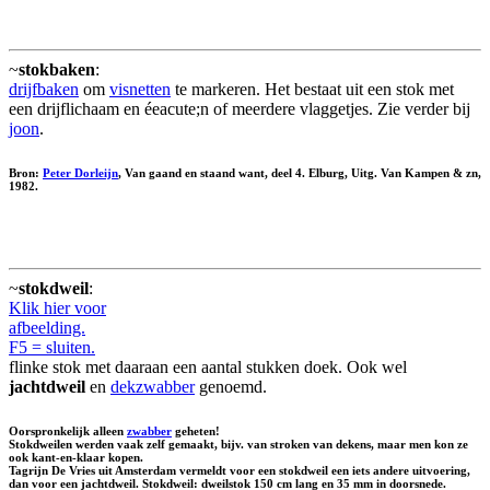
~
stokbaken
:
drijfbaken
om
visnetten
te markeren. Het bestaat uit een stok met
een drijflichaam en éeacute;n of meerdere vlaggetjes. Zie verder bij
joon
.
Bron:
Peter Dorleijn
, Van gaand en staand want, deel 4. Elburg, Uitg. Van Kampen & zn,
1982.
~
stokdweil
:
Klik hier voor
afbeelding.
F5 = sluiten.
flinke stok met daaraan een aantal stukken doek. Ook wel
jachtdweil
en
dekzwabber
genoemd.
Oorspronkelijk alleen
zwabber
geheten!
Stokdweilen werden vaak zelf gemaakt, bijv. van stroken van dekens, maar men kon ze
ook kant-en-klaar kopen.
Tagrijn De Vries uit Amsterdam vermeldt voor een stokdweil een iets andere uitvoering,
dan voor een jachtdweil. Stokdweil: dweilstok 150 cm lang en 35 mm in doorsnede.