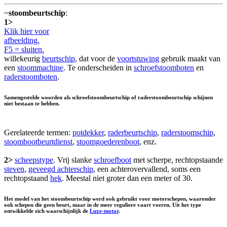
~
stoombeurtschip
:
1>
Klik hier voor
afbeelding.
F5 = sluiten.
willekeurig
beurtschip
, dat voor de
voortstuwing
gebruik maakt van
een
stoommachine
. Te onderscheiden in
schroefstoomboten
en
raderstoomboten
.
Samengestelde woorden als schroefstoombeurtschip of raderstoombeurtschip schijnen
niet bestaan te hebben.
Gerelateerde termen:
potdekker
,
raderbeurtschip
,
raderstoomschip
,
stoombootbeurtdienst
,
stoomgoederenboot
, enz.
2>
scheepstype
. Vrij slanke
schroefboot
met scherpe, rechtopstaande
steven
,
geveegd achterschip
, een achterovervallend, soms een
rechtopstaand
hek
. Meestal niet groter dan een meter of 30.
Het model van het stoombeurtschip werd ook gebruikt voor motorschepen, waaronder
ook schepen die geen beurt, maar in de meer reguliere vaart voeren. Uit het type
ontwikkelde zich waarschijnlijk de
Luxe-motor
.