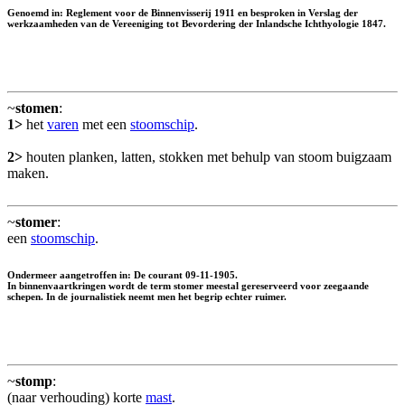
Genoemd in: Reglement voor de Binnenvisserij 1911 en besproken in Verslag der
werkzaamheden van de Vereeniging tot Bevordering der Inlandsche Ichthyologie 1847.
~
stomen
:
1>
het
varen
met een
stoomschip
.
2>
houten planken, latten, stokken met behulp van stoom buigzaam
maken.
~
stomer
:
een
stoomschip
.
Ondermeer aangetroffen in: De courant 09-11-1905.
In binnenvaartkringen wordt de term stomer meestal gereserveerd voor zeegaande
schepen. In de journalistiek neemt men het begrip echter ruimer.
~
stomp
:
(naar verhouding) korte
mast
.