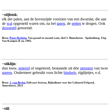
~
stijlstok
:
elk der palen, aan de bovenzijde voorzien van een dwarslat, die aan
de
wal
opgesteld waren om, na het
tanen
, de
netten
te drogen. Ook
droogstijl
genoemd.
Bron:
Peter Dorleijn
, Van gaand en staand want, deel 3. Bunschoten - Spakenburg, Uitg.
Van Kampen & zn, 1982.
~
stiklijn
:
dun touw,
geteerd
of ongeteerd, bestaande uit drie
strengen
van twee
garens
. Ondermeer gebruikt voor lichte
bindsels
, rijglijntjes, e.d.
Bron:
J. van Beylen
Zeilvaart lexicon, Rijksdienst voor het Cultureel Erfgoed,
Amersfoort, 2023
~
stil
: