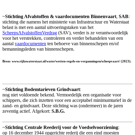
~
Stichting Afvalstoffen & vaardocumenten Binnenvaart
,
SAB
:
stichting die namens het ministerie van Infrastructuur en Waterstaat
belast is met een aantal uitvoeringstaken van het
ScheepsAfvalstoffenVerdrag
(SAV), verder is ze verantwoordelijk
voor het verstrekken, controleren en verder behandelen van een
aantal
vaardocumenten
ten behoeve van binnenschepen en/of
bemanningsleden van binnenschepen.
Bron: www.rijkswaterstaat.nl/water/wetten-regels-en-vergunningen/scheepvaart/ (2023).
~
Stichting Bodemtarieven Grindvaart
:
nog niet voldoende bekend. Vermoedelijk een organisatie voor
schippers, die zich inzetten voor een acceptabel minimumtarief in de
zand- en grindvaart. Deze stichting was (ondermeer) in de jaren
zeventig actief. Afgekort:
S.B.G.
~
Stichting Centrale Reederij voor de Voedselvoorziening
:
op 16 december 1944 opgerichte rederij die een eind moesten