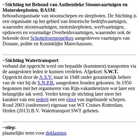
~
Stichting tot Behoud van Authentieke Stoomvaartuigen en
Motorsleepboten
,
BASM
:
behoudsorganisatie van stoomschepen en sleepboten. De Stichting is
een organisatie op het gebied van historische bedrijfsvaartuigen,
waaronder stoomvaartuigen, motorsleepboten, werfvaartuigen,
opduwers en voormalige Overheidsvaartuigen, waaronder ook de
bekende door
Schottelroerpropellors
aangedreven vaartuigen van
Douane, politie en Koninklijke Marechaussee.
~
Stichting Watertransport
:
verband dat opgericht werd om bepaalde (kunstmest) transporten via
de aangesloten leden te kunnen verdelen. Afgekort:
S.W.T.
Opgericht door de
A.S.V.
maar in 1948 onder gezamenlijk beheer
van de vier bij de
S.N.P.B.
aangesloten bonden gekomen. In 1950
begonnen met het organiseren van Rijn-vakantiereizen wat later een
belangrijke tak werd. Verder kreeg de stichting later meer het
karakter van een
rederij
met een
vloot
van ingehuurde schepen.
Rond 2003 (ondermeer) eigenaar van WT Cruises Rotterdam.
Heden (2013) B.V. Watertransport SWT geheten.
~
stiep
:
plaatselijke term voor
deklaststut
.