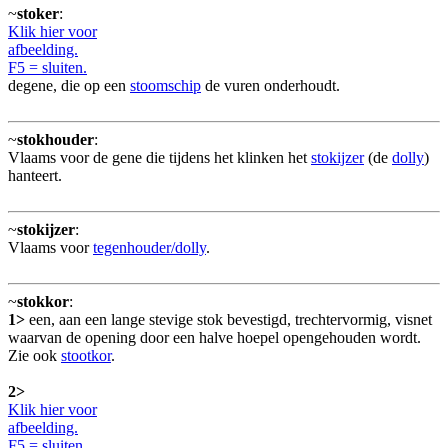
~
stoker
:
Klik hier voor
afbeelding.
F5 = sluiten.
degene, die op een
stoomschip
de vuren onderhoudt.
~
stokhouder
:
Vlaams voor de gene die tijdens het klinken het
stokijzer
(de
dolly
)
hanteert.
~
stokijzer
:
Vlaams voor
tegenhouder/dolly
.
~
stokkor
:
1>
een, aan een lange stevige stok bevestigd, trechtervormig, visnet
waarvan de opening door een halve hoepel opengehouden wordt.
Zie ook
stootkor
.
2>
Klik hier voor
afbeelding.
F5 = sluiten.