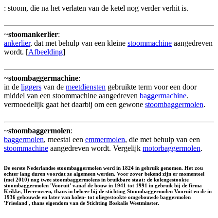
: stoom, die na het verlaten van de ketel nog verder verhit is.
~
stoomankerlier
:
ankerlier
, dat met behulp van een kleine
stoommachine
aangedreven
wordt. [
Afbeelding
]
~
stoombaggermachine
:
in de
liggers
van de
meetdiensten
gebruikte term voor een door
middel van een stoommachine aangedreven
baggermachine
.
vermoedelijk gaat het daarbij om een gewone
stoombaggermolen
.
~
stoombaggermolen
:
baggermolen
, meestal een
emmermolen
, die met behulp van een
stoommachine
aangedreven wordt. Vergelijk
motorbaggermolen
.
De eerste Nederlandse stoombaggermolen werd in 1824 in gebruik genomen. Het zou
echter lang duren voordat ze algemeen werden. Voor zover bekend zijn er momenteel
(mei 2010) nog twee stoombaggermolens in bruikbare staat: de kolengestookte
stoombaggermolen 'Vooruit' vanaf de bouw in 1941 tot 1991 in gebruik bij de firma
Krikke, Heerenveen, thans in beheer bij de stichting Stoombaggermolen Vooruit en de in
1936 gebouwde en later van kolen- tot oliegestookte omgebouwde baggermolen
'Friesland', thans eigendom van de Stichting Boskalis Westminster.