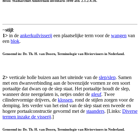
Bron: Stadsarchief Amsterdam inventaris 5040 afd. 2.1.2.4.56.
~
stijl
:
1>
in de
ankerkuilvisserij
een plaatselijke term voor de
wangen
van
een
blok
.
Genoemd in: Dr. Th. H. van Doorn, Terminologie van Riviervissers in Nederland.
2>
verticale holle buizen aan het uiteinde van de
slep/slep
. Samen
met een dwarsverbinding aan de bovenzijde vormen ze een soort
portaaltje dat dwars op de slep staat. Het portaaltje houdt de slep,
wanneer deze neergelaten is, netjes onder de
gleuf
. Twee
cilindervormige drijvers, de
klossen
, rond de stijlen zorgen voor de
demping. Iets verder van het eind van de slep staat een tweede en
hogere portaalconstructie gevormd met de
staanders
. [Links:
Diverse
termen inzake de visserij
.]
Genoemd in: Dr. Th. H. van Doorn, Terminologie van Riviervissers in Nederland.