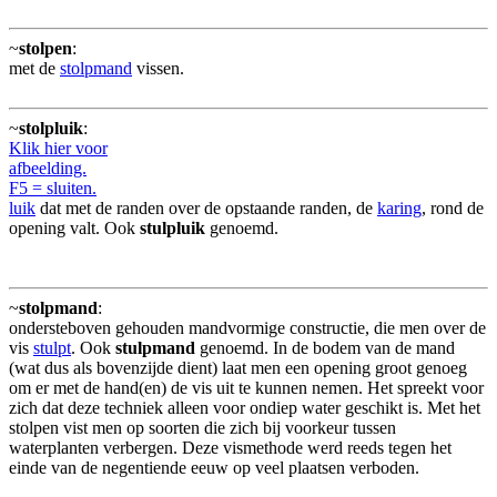
~
stolpen
:
met de
stolpmand
vissen.
~
stolpluik
:
Klik hier voor
afbeelding.
F5 = sluiten.
luik
dat met de randen over de opstaande randen, de
karing
, rond de
opening valt. Ook
stulpluik
genoemd.
~
stolpmand
:
ondersteboven gehouden mandvormige constructie, die men over de
vis
stulpt
. Ook
stulpmand
genoemd. In de bodem van de mand
(wat dus als bovenzijde dient) laat men een opening groot genoeg
om er met de hand(en) de vis uit te kunnen nemen. Het spreekt voor
zich dat deze techniek alleen voor ondiep water geschikt is. Met het
stolpen vist men op soorten die zich bij voorkeur tussen
waterplanten verbergen. Deze vismethode werd reeds tegen het
einde van de negentiende eeuw op veel plaatsen verboden.