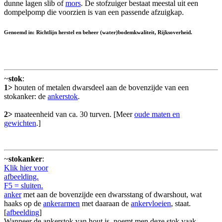
dunne lagen slib of
mors
. De stofzuiger bestaat meestal uit een
dompelpomp die voorzien is van een passende afzuigkap.
Genoemd in: Richtlijn herstel en beheer (water)bodemkwaliteit, Rijksoverheid.
~
stok
:
1>
houten of metalen dwarsdeel aan de bovenzijde van een
stokanker: de
ankerstok
.
2>
maateenheid van ca. 30 turven. [Meer
oude maten en
gewichten
.]
~
stokanker
:
Klik hier voor
afbeelding.
F5 = sluiten.
anker
met aan de bovenzijde een dwarsstang of dwarshout, wat
haaks op de
ankerarmen
met daaraan de
ankervloeien
, staat.
[
afbeelding
]
Wanneer de ankerstok van hout is, noemt men deze stok vaak