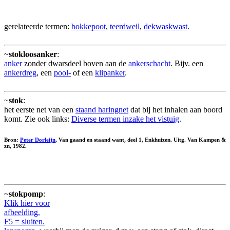
gerelateerde termen:
bokkepoot
,
teerdweil
,
dekwaskwast
.
~
stokloosanker
:
anker
zonder dwarsdeel boven aan de
ankerschacht
. Bijv. een
ankerdreg
, een
pool-
of een
klipanker
.
~
stok
:
het eerste net van een
staand haringnet
dat bij het inhalen aan boord
komt. Zie ook links:
Diverse termen inzake het vistuig
.
Bron:
Peter Dorleijn
, Van gaand en staand want, deel 1, Enkhuizen. Uitg. Van Kampen &
zn, 1982.
~
stokpomp
:
Klik hier voor
afbeelding.
F5 = sluiten.