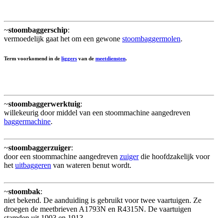
~
stoombaggerschip
:
vermoedelijk gaat het om een gewone
stoombaggermolen
.
Term voorkomend in de
liggers
van de
meetdiensten
.
~
stoombaggerwerktuig
:
willekeurig door middel van een stoommachine aangedreven
baggermachine
.
~
stoombaggerzuiger
:
door een stoommachine aangedreven
zuiger
die hoofdzakelijk voor
het
uitbaggeren
van wateren benut wordt.
~
stoombak
:
niet bekend. De aanduiding is gebruikt voor twee vaartuigen. Ze
droegen de meetbrieven A1793N en R4315N. De vaartuigen
stamden uit 1903 en 1913.