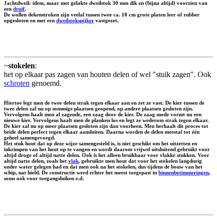
Jachtdweil: idem, maar met gelakte dweilstok 30 mm dik en (bijna altijd) voorzien van
een
druif
.
De wollen dekenstroken zijn veelal tussen twee ca. 10 cm grote platen leer of rubber
opgesloten en met een
dweilstokspijker
vastgezet.
~
stokelen
:
het op elkaar pas zagen van houten delen of wel "stuik zagen". Ook
schroten
genoemd.
Hiertoe legt men de twee delen strak tegen elkaar aan en zet ze vast. De kier tussen de
twee delen zal nu op sommige plaatsen geopend, op andere plaatsen gesloten zijn.
Vervolgens haalt men al zagende, een zaag door de kier. De zaag snede vormt nu een
nieuwe kier. Vervolgens haalt men de planken los en legt ze wederom strak tegen elkaar.
De kier zal nu op meer plaatsen gesloten zijn dan voorheen. Men herhaalt dit proces tot
beide delen perfect tegen elkaar aansluiten. Daarna worden de delen meestal tot één
geheel samengevoegd.
Het stuk hout dat op deze wijze samengesteld is, is niet geschikt om het uitzetten en
inkrimpen van het hout op te vangen en wordt daarom vrijwel uitsluitend gebruikt voor
altijd droge of altijd natte delen. Ook is het alleen bruikbaar voor vlakke stukken. Voor
altijd natte delen, zoals het
vlak
, gebruikte men hout dat voor het stokelen langdurig
onder water gelegen had en dat men ook na het stokelen, dus tijdens de bouw van het
schip, nat hield. De constructie werd echter het meest toegepast in
binnenbetimmeringen
,
soms ook voor toegangsluiken e.d.