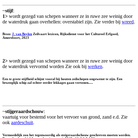
~
stijf
:
1>
wordt gezegd van schepen wanneer ze in ruwe zee weinig door
de waterdruk gaan overhellen: overstabiel zijn. Zie verder bij
wreed
.
Bron:
J. van Beylen
Zeilvaart lexicon, Rijksdienst voor het Cultureel Erfgoed,
Amersfoort, 2023
2>
wordt gezegd van schepen wanneer ze in ruwe zee weinig door
de waterdruk vervormd worden Zie ook bij
werken
.
Een te grote stijfheid schijnt vooral bij houten zeilschepen ongewenst te zijn. Een
beweeglijk schip zal echter eerder lekkages gaan vertonen.....
~
stijgeraardschouw
:
vaartuig voor bestemd voor het vervoer van grond, zand e.d. Zie
ook
aardeschuit
.
Vermoedelijk zou het tegenwoordig als
steigeraardschouw
geschreven moeten worden.