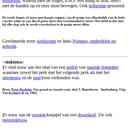
lenspomp
, waarbij men de zuiger, d.m.v. een stang of stok, direct
met de handen op en neer moet bewegen. Ook
trekpomp
genoemd.
De totale lengte, of moet men hoogte zeggen, van de pomp was afhankelijk van de holte
van het schip en was dus al gauw meer dan tweeëneenhalve meter. Dat hield in dat men
bij elke slag ook de totale waterkolom in de pomp moest tillen.
Gerelateerde term:
krukpomp
en links
Pompen, onderdelen en
gebruik
.
~
stoktouw
:
1>
eind touw aan het eind van een
perkje
van
staande botnetten
waarmee zowel het perk met het volgende perk als met het
steentouw
en de
spar
/joon verbonden was.
Bron:
Peter Dorleijn
, Van gaand en staand want, deel 3. Bunschoten - Spakenburg, Uitg.
Van Kampen & zn, 1982.
2>
touw aan de
oorstok
/kneppel van een
dwarskuil
. Zie ook
sneestoktouw
.