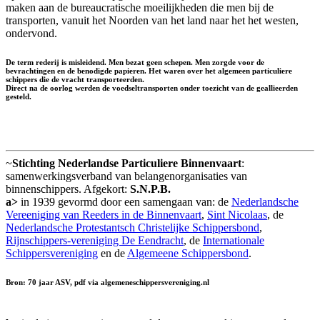
maken aan de bureaucratische moeilijkheden die men bij de
transporten, vanuit het Noorden van het land naar het het westen,
ondervond.
De term rederij is misleidend. Men bezat geen schepen. Men zorgde voor de
bevrachtingen en de benodigde papieren. Het waren over het algemeen particuliere
schippers die de vracht transporteerden.
Direct na de oorlog werden de voedseltransporten onder toezicht van de geallieerden
gesteld.
~
Stichting Nederlandse Particuliere Binnenvaart
:
samenwerkingsverband van belangenorganisaties van
binnenschippers. Afgekort:
S.N.P.B.
a>
in 1939 gevormd door een samengaan van: de
Nederlandsche
Vereeniging van Reeders in de Binnenvaart
,
Sint Nicolaas
, de
Nederlandsche Protestantsch Christelijke Schippersbond
,
Rijnschippers-vereniging De Eendracht
, de
Internationale
Schippersvereniging
en de
Algemeene Schippersbond
.
Bron: 70 jaar ASV, pdf via algemeneschippersvereniging.nl