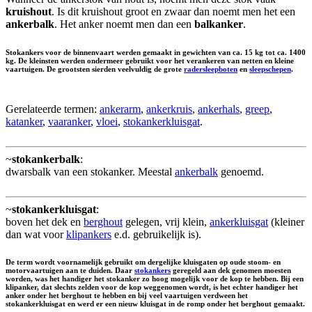
kruishout
. Is dit kruishout groot en zwaar dan noemt men het een
ankerbalk
. Het anker noemt men dan een
balkanker
.
Stokankers voor de binnenvaart werden gemaakt in gewichten van ca. 15 kg tot ca. 1400
kg. De kleinsten werden ondermeer gebruikt voor het verankeren van netten en kleine
vaartuigen. De grootsten sierden veelvuldig de grote
radersleepboten
en
sleepschepen
.
Gerelateerde termen:
ankerarm
,
ankerkruis
,
ankerhals
,
greep
,
katanker
,
vaaranker
,
vloei
,
stokankerkluisgat
.
~
stokankerbalk
:
dwarsbalk van een stokanker. Meestal
ankerbalk
genoemd.
~
stokankerkluisgat
:
boven het dek en
berghout
gelegen, vrij klein,
ankerkluisgat
(kleiner
dan wat voor
klipankers
e.d. gebruikelijk is).
De term wordt voornamelijk gebruikt om dergelijke kluisgaten op oude stoom- en
motorvaartuigen aan te duiden. Daar
stokankers
geregeld aan dek genomen moesten
worden, was het handiger het stokanker zo hoog mogelijk voor de kop te hebben. Bij een
klipanker, dat slechts zelden voor de kop weggenomen wordt, is het echter handiger het
anker onder het berghout te hebben en bij veel vaartuigen verdween het
stokankerkluisgat en werd er een nieuw kluisgat in de romp onder het berghout gemaakt.