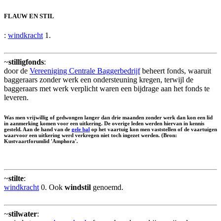
FLAUW EN STIL
:
windkracht
1.
~
stilligfonds
:
door de
Vereeniging Centrale Baggerbedrijf
beheert fonds, waaruit
baggeraars zonder werk een ondersteuning kregen, terwijl de
baggeraars met werk verplicht waren een bijdrage aan het fonds te
leveren.
Was men vrijwillig of gedwongen langer dan drie maanden zonder werk dan kon een lid
in aanmerking komen voor een uitkering. De overige leden werden hiervan in kennis
gesteld. Aan de hand van de
gele bal
op het vaartuig kon men vaststellen of de vaartuigen
waarvoor een uitkering werd verkregen niet toch ingezet werden. (Bron:
Kustvaartforumlid 'Amphora'.
~
stilte
:
windkracht
0. Ook
windstil
genoemd.
~
stilwater
: