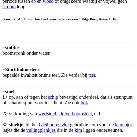
periode tussen
eb
en
vloed
of omgekeerd waarbij er vrijwel geen
stroom
loopt.
Bron o.a.: A. Dolfin, Handboek voor de binnenvaart. Uitg. Born, Assen. 1946.
~
stobbe
:
boomstronk onder water.
~
Stockholmerteer
:
bepaalde kwaliteit bruine teer. Zie verder bij
teer
.
~
stoel
:
1>
op, aan of tegen het
schip
bevestigd onderdeel, dat als steunpunt
of scharnierpunt voor iets dient. Zie ook
bok
.
2>
verkorting van
werfstoel
,
kluiverboomstoel
, e.d.
3>
stoeltje
: bij het
Giethoorns vlot
gebruikte term voor de
klampjes
,
latjes die de
vullingplankjes
die in de
kim
liggen ondersteunen.