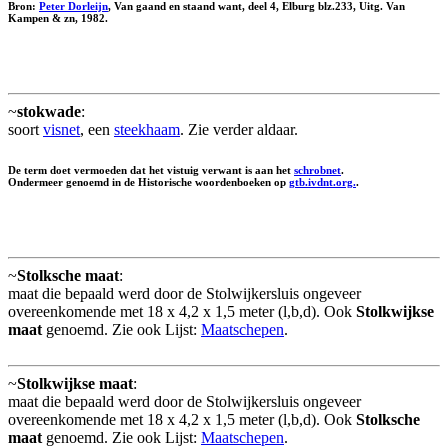
Bron:
Peter Dorleijn
, Van gaand en staand want, deel 4, Elburg blz.233, Uitg. Van
Kampen & zn, 1982.
~
stokwade
:
soort
visnet
, een
steekhaam
. Zie verder aldaar.
De term doet vermoeden dat het vistuig verwant is aan het
schrobnet
.
Ondermeer genoemd in de Historische woordenboeken op
gtb.ivdnt.org.
.
~
Stolksche maat
:
maat die bepaald werd door de Stolwijkersluis ongeveer
overeenkomende met 18 x 4,2 x 1,5 meter (l,b,d). Ook
Stolkwijkse
maat
genoemd. Zie ook Lijst:
Maatschepen
.
~
Stolkwijkse maat
:
maat die bepaald werd door de Stolwijkersluis ongeveer
overeenkomende met 18 x 4,2 x 1,5 meter (l,b,d). Ook
Stolksche
maat
genoemd. Zie ook Lijst:
Maatschepen
.