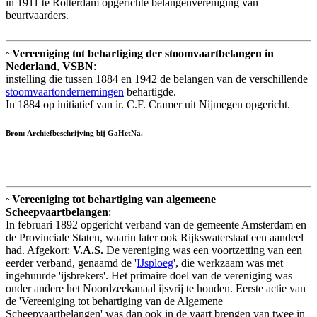
in 1911 te Rotterdam opgerichte belangenvereniging van
beurtvaarders.
~
Vereeniging tot behartiging der stoomvaartbelangen in
Nederland
,
VSBN
:
instelling die tussen 1884 en 1942 de belangen van de verschillende
stoomvaartondernemingen
behartigde.
In 1884 op initiatief van ir. C.F. Cramer uit Nijmegen opgericht.
Bron: Archiefbeschrijving bij GaHetNa.
~
Vereeniging tot behartiging van algemeene
Scheepvaartbelangen
:
In februari 1892 opgericht verband van de gemeente Amsterdam en
de Provinciale Staten, waarin later ook Rijkswaterstaat een aandeel
had. Afgekort:
V.A.S.
De vereniging was een voortzetting van een
eerder verband, genaamd de '
IJsploeg
', die werkzaam was met
ingehuurde 'ijsbrekers'. Het primaire doel van de vereniging was
onder andere het Noordzeekanaal ijsvrij te houden. Eerste actie van
de 'Vereeniging tot behartiging van de Algemene
Scheepvaartbelangen' was dan ook in de vaart brengen van twee in