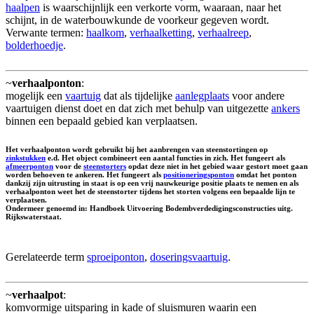
haalpen
is waarschijnlijk een verkorte vorm, waaraan, naar het
schijnt, in de waterbouwkunde de voorkeur gegeven wordt.
Verwante termen:
haalkom
,
verhaalketting
,
verhaalreep
,
bolderhoedje
.
~
verhaalponton
:
mogelijk een
vaartuig
dat als tijdelijke
aanlegplaats
voor andere
vaartuigen dienst doet en dat zich met behulp van uitgezette
ankers
binnen een bepaald gebied kan verplaatsen.
Het verhaalponton wordt gebruikt bij het aanbrengen van steenstortingen op
zinkstukken
e.d. Het object combineert een aantal functies in zich. Het fungeert als
afmeerponton
voor de
steenstorters
opdat deze niet in het gebied waar gestort moet gaan
worden behoeven te ankeren. Het fungeert als
positioneringsponton
omdat het ponton
dankzij zijn uitrusting in staat is op een vrij nauwkeurige positie plaats te nemen en als
verhaalponton weet het de steenstorter tijdens het storten volgens een bepaalde lijn te
verplaatsen.
Ondermeer genoemd in: Handboek Uitvoering Bodembverdedigingsconstructies uitg.
Rijkswaterstaat.
Gerelateerde term
sproeiponton
,
doseringsvaartuig
.
~
verhaalpot
:
komvormige uitsparing in kade of sluismuren waarin een