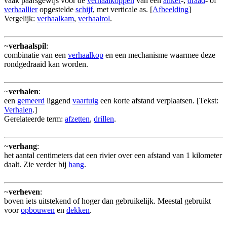
vaak paarsgewijs voor de
verhaalkoppen
van een
anker
-,
draad
- of
verhaallier
opgestelde
schijf
, met verticale as. [
Afbeelding
]
Vergelijk:
verhaalkam
,
verhaalrol
.
~
verhaalspil
:
combinatie van een
verhaalkop
en een mechanisme waarmee deze
rondgedraaid kan worden.
~
verhalen
:
een
gemeerd
liggend
vaartuig
een korte afstand verplaatsen. [Tekst:
Verhalen
.]
Gerelateerde term:
afzetten
,
drillen
.
~
verhang
:
het aantal centimeters dat een rivier over een afstand van 1 kilometer
daalt. Zie verder bij
hang
.
~
verheven
:
boven iets uitstekend of hoger dan gebruikelijk. Meestal gebruikt
voor
opbouwen
en
dekken
.