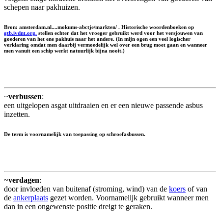
schepen naar pakhuizen.
Bron: amsterdam.nl....mokums-abctje/markten/ . Historische woordenboeken op
gtb.ivdnt.org.
stellen echter dat het vroeger gebruikt werd voor het versjouwen van
goederen van het ene pakhuis naar het andere. (In mijn ogen een veel logischer
verklaring omdat men daarbij vermoedelijk wel over een brug moet gaan en wanneer
men vanuit een schip werkt natuurlijk bijna nooit.)
~
verbussen
:
een uitgelopen asgat uitdraaien en er een nieuwe passende asbus
inzetten.
De term is voornamelijk van toepassing op schroefasbussen.
~
verdagen
:
door invloeden van buitenaf (stroming, wind) van de
koers
of van
de
ankerplaats
gezet worden. Voornamelijk gebruikt wanneer men
dan in een ongewenste positie dreigt te geraken.