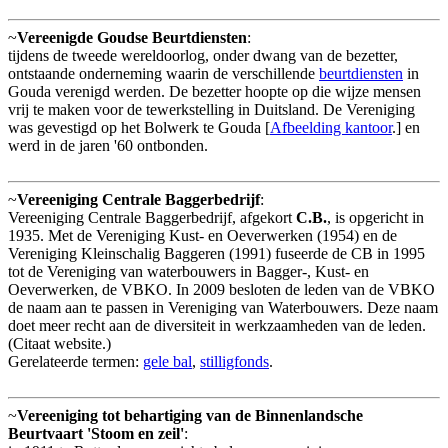
~
Vereenigde Goudse Beurtdiensten
:
tijdens de tweede wereldoorlog, onder dwang van de bezetter,
ontstaande onderneming waarin de verschillende
beurtdiensten
in
Gouda verenigd werden. De bezetter hoopte op die wijze mensen
vrij te maken voor de tewerkstelling in Duitsland. De Vereniging
was gevestigd op het Bolwerk te Gouda [
Afbeelding kantoor
.] en
werd in de jaren '60 ontbonden.
~
Vereeniging Centrale Baggerbedrijf
:
Vereeniging Centrale Baggerbedrijf, afgekort
C.B.
, is opgericht in
1935. Met de Vereniging Kust- en Oeverwerken (1954) en de
Vereniging Kleinschalig Baggeren (1991) fuseerde de CB in 1995
tot de Vereniging van waterbouwers in Bagger-, Kust- en
Oeverwerken, de VBKO. In 2009 besloten de leden van de VBKO
de naam aan te passen in Vereniging van Waterbouwers. Deze naam
doet meer recht aan de diversiteit in werkzaamheden van de leden.
(Citaat website.)
Gerelateerde termen:
gele bal
,
stilligfonds
.
~
Vereeniging tot behartiging van de Binnenlandsche
Beurtvaart 'Stoom en zeil'
: