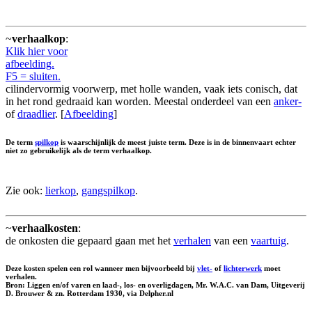
~
verhaalkop
:
Klik hier voor
afbeelding.
F5 = sluiten.
cilindervormig voorwerp, met holle wanden, vaak iets conisch, dat
in het rond gedraaid kan worden. Meestal onderdeel van een
anker-
of
draadlier
. [
Afbeelding
]
De term
spilkop
is waarschijnlijk de meest juiste term. Deze is in de binnenvaart echter
niet zo gebruikelijk als de term verhaalkop.
Zie ook:
lierkop
,
gangspilkop
.
~
verhaalkosten
:
de onkosten die gepaard gaan met het
verhalen
van een
vaartuig
.
Deze kosten spelen een rol wanneer men bijvoorbeeld bij
vlet-
of
lichterwerk
moet
verhalen.
Bron: Liggen en/of varen en laad-, los- en overligdagen, Mr. W.A.C. van Dam, Uitgeverij
D. Brouwer & zn. Rotterdam 1930, via Delpher.nl