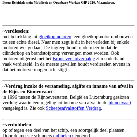
Bron: Beleidsdomein Mobiliteit en Openbare Werken GIP 2020, Vlaanderen.
~
verdieselen
:
met betrekking tot
gloeikopmotoren
: een gloeikopmotor ombouwen
tot een echte diesel. Naar men zegt is dit in het verleden bij enkele
motoren wel gedaan. De ingreep houdt ondermeer in dat de
cilinderkop en brandstofpomp vervangen moet worden. Ook
motoren uitgerust met het
Brons verstuiverbakje
zijn naderhand
vaak verdieseld. In de meeste gevallen houdt verdieselen tevens in
dat het motorvermogen licht stijgt.
~
Verdrag inzake de verzameling, afgifte en inname van afval in
de Rijn- en Binnenvaart
:
in 1996 tussen de Rijnoeverstaten, België en Luxemburg gesloten
verdrag waarin een regeling tot inname van afval in de
binnenvaart
vastgelegd is. Zie ook
Scheepsafvalstoffen Verdrag
.
~
verdubbelen
:
op of tegen een deel van het schip, een soortgelijk deel plaatsen.
Door de meeste schippers
dubbelen
genoemd