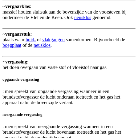
~
vergaarklos
:
massief houten sluitsuk aan de bovenzijde van de voorsteven bij
ondermeer de Vlet en de Keen. Ook
neusklos
genoemd.
~
vergaarstuk
:
plaats waar
huid-
of
vlakgangen
samenkomen. Bijvoorbeeld de
boegplaat
of de
neusklos
.
~
vergassing
:
het doen overgaan van vaste stof of vloeistof naar gas.
opgaande vergassing
: men spreekt van opgaande vergassing wanneer in een
brandstofvergasser de lucht onderaan toetreedt en het gas het
apparaat nabij de bovenzijde verlaat.
neergaande vergassing
: men spreekt van neergaande vergassing wanneer in een
brandstofvergasser de lucht bovenaan toetreedt en het gas het
apparaat nabij de onderzijde verlaat.