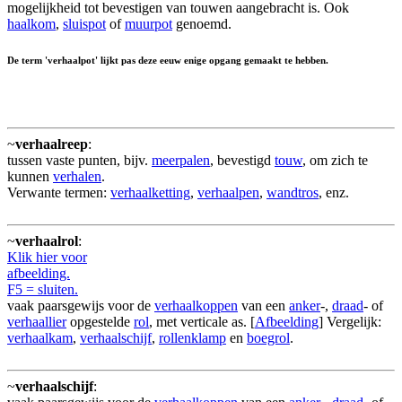
mogelijkheid tot bevestigen van touwen aangebracht is. Ook
haalkom
,
sluispot
of
muurpot
genoemd.
De term 'verhaalpot' lijkt pas deze eeuw enige opgang gemaakt te hebben.
~
verhaalreep
:
tussen vaste punten, bijv.
meerpalen
, bevestigd
touw
, om zich te
kunnen
verhalen
.
Verwante termen:
verhaalketting
,
verhaalpen
,
wandtros
, enz.
~
verhaalrol
:
Klik hier voor
afbeelding.
F5 = sluiten.
vaak paarsgewijs voor de
verhaalkoppen
van een
anker
-,
draad
- of
verhaallier
opgestelde
rol
, met verticale as. [
Afbeelding
] Vergelijk:
verhaalkam
,
verhaalschijf
,
rollenklamp
en
boegrol
.
~
verhaalschijf
: