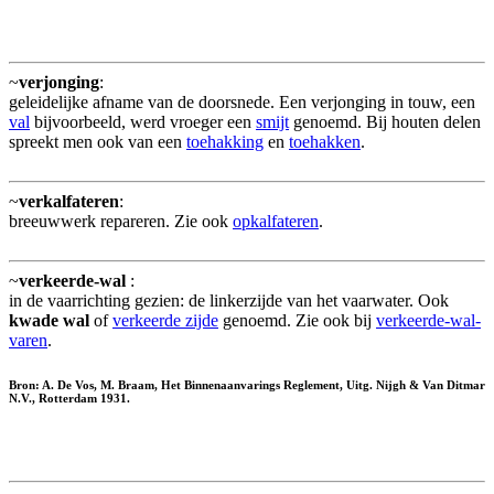
~
verjonging
:
geleidelijke afname van de doorsnede. Een verjonging in touw, een
val
bijvoorbeeld, werd vroeger een
smijt
genoemd. Bij houten delen
spreekt men ook van een
toehakking
en
toehakken
.
~
verkalfateren
:
breeuwwerk repareren. Zie ook
opkalfateren
.
~
verkeerde-wal
:
in de vaarrichting gezien: de linkerzijde van het vaarwater. Ook
kwade wal
of
verkeerde zijde
genoemd. Zie ook bij
verkeerde-wal-
varen
.
Bron: A. De Vos, M. Braam, Het Binnenaanvarings Reglement, Uitg. Nijgh & Van Ditmar
N.V., Rotterdam 1931.