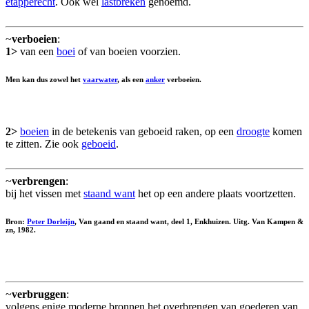
etapperecht
. Ook wel
lastbreken
genoemd.
~
verboeien
:
1>
van een
boei
of van boeien voorzien.
Men kan dus zowel het
vaarwater
, als een
anker
verboeien.
2>
boeien
in de betekenis van geboeid raken, op een
droogte
komen
te zitten. Zie ook
geboeid
.
~
verbrengen
:
bij het vissen met
staand want
het op een andere plaats voortzetten.
Bron:
Peter Dorleijn
, Van gaand en staand want, deel 1, Enkhuizen. Uitg. Van Kampen &
zn, 1982.
~
verbruggen
:
volgens enige moderne bronnen het overbrengen van goederen van