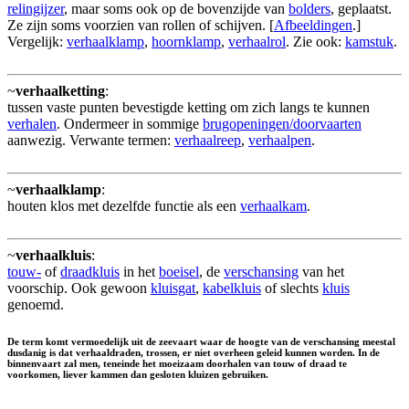
relingijzer
, maar soms ook op de bovenzijde van
bolders
, geplaatst.
Ze zijn soms voorzien van rollen of schijven. [
Afbeeldingen
.]
Vergelijk:
verhaalklamp
,
hoornklamp
,
verhaalrol
. Zie ook:
kamstuk
.
~
verhaalketting
:
tussen vaste punten bevestigde ketting om zich langs te kunnen
verhalen
. Ondermeer in sommige
brugopeningen/doorvaarten
aanwezig. Verwante termen:
verhaalreep
,
verhaalpen
.
~
verhaalklamp
:
houten klos met dezelfde functie als een
verhaalkam
.
~
verhaalkluis
:
touw-
of
draadkluis
in het
boeisel
, de
verschansing
van het
voorschip. Ook gewoon
kluisgat
,
kabelkluis
of slechts
kluis
genoemd.
De term komt vermoedelijk uit de zeevaart waar de hoogte van de verschansing meestal
dusdanig is dat verhaaldraden, trossen, er niet overheen geleid kunnen worden. In de
binnenvaart zal men, teneinde het moeizaam doorhalen van touw of draad te
voorkomen, liever kammen dan gesloten kluizen gebruiken.