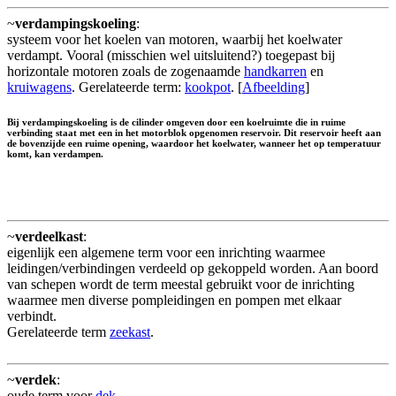
~
verdampingskoeling
:
systeem voor het koelen van motoren, waarbij het koelwater
verdampt. Vooral (misschien wel uitsluitend?) toegepast bij
horizontale motoren zoals de zogenaamde
handkarren
en
kruiwagens
. Gerelateerde term:
kookpot
. [
Afbeelding
]
Bij verdampingskoeling is de cilinder omgeven door een koelruimte die in ruime
verbinding staat met een in het motorblok opgenomen reservoir. Dit reservoir heeft aan
de bovenzijde een ruime opening, waardoor het koelwater, wanneer het op temperatuur
komt, kan verdampen.
~
verdeelkast
:
eigenlijk een algemene term voor een inrichting waarmee
leidingen/verbindingen verdeeld op gekoppeld worden. Aan boord
van schepen wordt de term meestal gebruikt voor de inrichting
waarmee men diverse pompleidingen en pompen met elkaar
verbindt.
Gerelateerde term
zeekast
.
~
verdek
:
oude term voor
dek
.