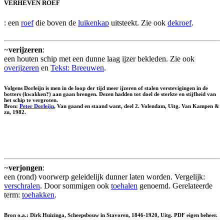
VERHEVEN ROEF
: een
roef
die boven de
luikenkap
uitsteekt. Zie ook
dekroef
.
~
verijzeren
:
een houten schip met een dunne laag ijzer bekleden. Zie ook
overijzeren
en
Tekst: Breeuwen
.
Volgens Dorleijn is men in de loop der tijd meer ijzeren of stalen verstevigingen in de
botters (kwakken?) aan gaan brengen. Dezen hadden tot doel de sterkte en stijfheid van
het schip te vergroten.
Bron:
Peter Dorleijn
, Van gaand en staand want, deel 2. Volendam, Uitg. Van Kampen &
zn, 1982.
~
verjongen
:
een (rond) voorwerp geleidelijk dunner laten worden. Vergelijk:
verschralen
. Door sommigen ook
toehalen
genoemd. Gerelateerde
term:
toehakken
.
Bron o.a.: Dirk Huizinga, Scheepsbouw in Stavoren, 1846-1920, Uitg. PDF eigen beheer.