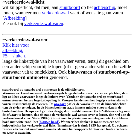
~
verkeerde-wal-licht
;
wit knipperlicht, dat men, aan
stuurboord
op het
achterschip
, moet
tonen, wanneer men
verkeerde-wal
vaart of wenst te gaan varen.
[
Afbeelding
]
Zie ook bij
verkeerde-wal-varen
.
~
verkeerde-wal-varen
:
Klik hier voor
afbeelding.
F5 = sluiten.
langs de linkerzijde van het vaarwater varen, tenzij dit geschied om
een ander schip voorbij te lopen (of er geen ander schip op hetzelfde
vaarwater valt te ontdekken). Ook
blauwvaren
of
stuurboord-op-
stuurboord-ontmoeten
genoemd.
stuurboord-op-stuurboord-ontmoeten is de officiële term.
Wanneer verkeersborden of verkeersregels langs de linkeroever varen verplichten, dan
ligt ook het vaarwater langs de linkeroever. Vandaar dat stuurboord op stuurboord
ontmoeten een betere begripsbepaling is. Vroeger kende men het begrip verkeerde-wal-
varen uitsluitend op de rivieren. De
opvaart
gaf er de voorkeur aan de binnenbochten
van de rivier te volgen. In de binnenbochten staat immers minder stroom dan in de
buitenbochten. De opvaart gaf, des daags, door middel van een (licht*-)blauwe vlag aan
de afvaart te kennen, dat zij naar de verkeerde-wal wenste over te lopen, dan wel aan de
verkeerde-wal voer. Sinds 1984(?) toont men in plaats van een vlag een vierkant blauw
bord met witte rand: het
'blauwe-bord'
. Wanneer het donker is toont men een wit
knipperlicht: het verkeerde-wal-licht. Tenminste dat is sinds 1939 het geval. Op schepen
zonder electriciteit aan boord simuleerde men het knipperlicht door een lantaarn heen-
en-weer te zwaaien.