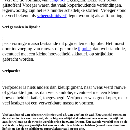
gifstoffen! Vroeger waren dat vaak koperhoudende verbindingen,
tegenwoordig zijn het iets minder schadelijke stoffen. Vroeger stond
de verf bekend als
scheepshuidverf
, tegenwoordig als anti-fouling.
verf gemalen in lijnolie
:
pastavormige massa bestaande uit pigmenten en lijnolie. Het moest
door toevoeging van rauwe- of gekookte
lijnolie
, dan wel standolie,
eventueel met een kleine hoeveelheid sikkatief, op strijkdikte
gebracht worden.
verfpoeder
:
verfpoeder is niets anders dan kleurpigment, naar wens werd rauwe-
of gekookte lijnolie, dan wel standolie, eventueel met een kleine
hoeveelheid sikkatief, toegevoegd. Verfpoeder was goedkoper, maar
veel lastiger tot een verwerkbare massa te vormen.
Verf aan boord van schepen wijkt niet veel af, van verf op de wal. Een verschil tussen op
de wal en in de vaart was wel, dat schippers altijd al doe-het-zelvers waren, terwijl dat
aan de wal pas na de tweede wereldoorlog in zwang kwam. Een tweede verschil met op de
wal is dat schippers jaarlijks het een en ander te schilderen hebben (enwel meer dan hun
lief is) en dat de te schilderen oppervlaktes vaak groot zijn.