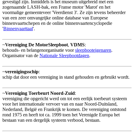
gevestigd zijn. Inmiddels is het museum uitgebreid met een
zogenaamde LASH-bak, een Franse motor 'Marot' en het
voormalige gemeenteveer 'Veerdienst 3'. Ze zijn tevens beheerder
van een zeer omvangrijke online database van Europese
binnenvaartschepen en de online binnenvaartencyclopedie
'
Binnenvaarttaal
'.
~
Vereniging De MotorSleepboot
,
VDMS
:
behouds- en belangenorganisatie voor
sleepbooteigenaren
.
Organisator van de
Nationale Sleepbootdagen
.
~
verenigingsschip
:
schip dat door een vereniging in stand gehouden en gebruikt wordt.
~
Vereniging Toerbeurt Noord-Zuid
:
vereniging die opgericht werd om tot een eerlijk toerbeurt systeem
voor het internationale vervoer van en naar Noord-Duitsland,
Nederland, België en Frankrijk te komen. De vereniging ontstond
rond 1975 en heeft tot ca. 1999 toen het Verenigde Europa het
bestaan van een dergelijk systeem verbood, bestaan.