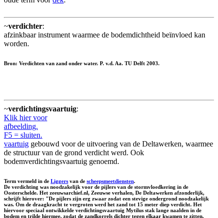
~
verdichter
:
afzinkbaar instrument waarmee de bodemdichtheid beïnvloed kan
worden.
Bron: Verdichten van zand onder water. P. v.d. Aa. TU Delft 2003.
~
verdichtingsvaartuig
:
Klik hier voor
afbeelding.
F5 = sluiten.
vaartuig
gebouwd voor de uitvoering van de Deltawerken, waarmee
de structuur van de grond verdicht werd. Ook
bodemverdichtingsvaartuig genoemd.
Term vermeld in de
Liggers
van de
scheepsmeetdiensten
.
De verdichting was noodzakelijk voor de pijlers van de stormvloedkering in de
Oosterschelde. Het zeeuwsarchief.nl, Zeeuwse verhalen, De Deltawerken afzonderlijk,
schrijft hierover: "De pijlers zijn erg zwaar zodat een stevige ondergrond noodzakelijk
was. Om de draagkracht te vergroten werd het zand tot 15 meter diep verdicht. Het
hiervoor speciaal ontwikkelde verdichtingsvaartuig Mytilus stak lange naalden in de
bodem en trilde hiermee, zodat de zandkorrels dichter tegen elkaar kwamen te zitten.