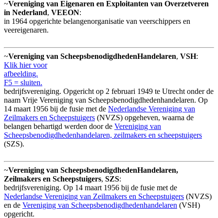
~
Vereniging van Eigenaren en Exploitanten van Overzetveren
in Nederland
,
VEEON
:
in 1964 opgerichte belangenorganisatie van veerschippers en
veereigenaren.
~
Vereniging van Scheepsbenodigdheden­Handelaren
,
VSH
:
Klik hier voor
afbeelding.
F5 = sluiten.
bedrijfsvereniging. Opgericht op 2 februari 1949 te Utrecht onder de
naam Vrije Vereniging van Scheepsbenodigdhedenhandelaren. Op
14 maart 1956 bij de fusie met de
Nederlandse Vereniging van
Zeilmakers en Scheepstuigers
(NVZS) opgeheven, waarna de
belangen behartigd werden door de
Vereniging van
Scheepsbenodigdhedenhandelaren, zeilmakers en scheepstuigers
(SZS).
~
Vereniging van ScheepsbenodigdhedenHandelaren,
Zeilmakers en Scheepstuigers
,
SZS
:
bedrijfsvereniging. Op 14 maart 1956 bij de fusie met de
Nederlandse Vereniging van Zeilmakers en Scheepstuigers
(NVZS)
en de
Vereniging van Scheepsbenodigdhedenhandelaren
(VSH)
opgericht.