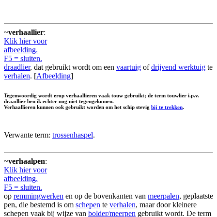
~
verhaallier
:
Klik hier voor
afbeelding.
F5 = sluiten.
draadlier
, dat gebruikt wordt om een
vaartuig
of
drijvend werktuig
te
verhalen
. [
Afbeelding
]
Tegenwoordig wordt erop verhaallieren vaak touw gebruikt; de term touwlier i.p.v.
draadlier ben ik echter nog niet tegengekomen.
Verhaallieren kunnen ook gebruikt worden om het schip stevig
bij te trekken
.
Verwante term:
trossenhaspel
.
~
verhaalpen
:
Klik hier voor
afbeelding.
F5 = sluiten.
op
remmingwerken
en op de bovenkanten van
meerpalen
, geplaatste
pen, die bestemd is om
schepen
te
verhalen
, maar door kleinere
schepen vaak bij wijze van
bolder/meerpen
gebruikt wordt. De term