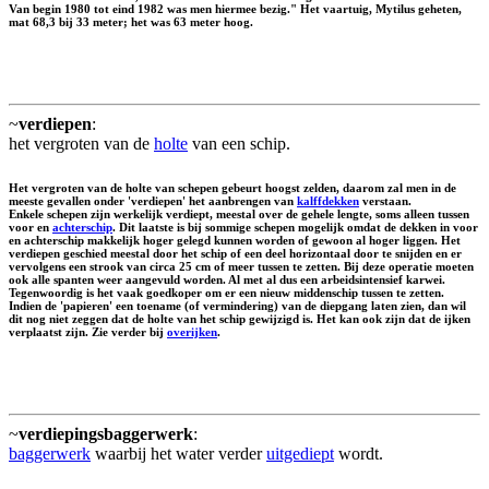
Van begin 1980 tot eind 1982 was men hiermee bezig." Het vaartuig, Mytilus geheten,
mat 68,3 bij 33 meter; het was 63 meter hoog.
~
verdiepen
:
het vergroten van de
holte
van een schip.
Het vergroten van de holte van schepen gebeurt hoogst zelden, daarom zal men in de
meeste gevallen onder 'verdiepen' het aanbrengen van
kalffdekken
verstaan.
Enkele schepen zijn werkelijk verdiept, meestal over de gehele lengte, soms alleen tussen
voor en
achterschip
. Dit laatste is bij sommige schepen mogelijk omdat de dekken in voor
en achterschip makkelijk hoger gelegd kunnen worden of gewoon al hoger liggen. Het
verdiepen geschied meestal door het schip of een deel horizontaal door te snijden en er
vervolgens een strook van circa 25 cm of meer tussen te zetten. Bij deze operatie moeten
ook alle spanten weer aangevuld worden. Al met al dus een arbeidsintensief karwei.
Tegenwoordig is het vaak goedkoper om er een nieuw middenschip tussen te zetten.
Indien de 'papieren' een toename (of vermindering) van de diepgang laten zien, dan wil
dit nog niet zeggen dat de holte van het schip gewijzigd is. Het kan ook zijn dat de ijken
verplaatst zijn. Zie verder bij
overijken
.
~
verdiepingsbaggerwerk
:
baggerwerk
waarbij het water verder
uitgediept
wordt.