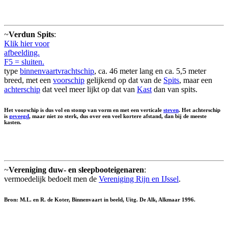
~
Verdun Spits
:
Klik hier voor
afbeelding.
F5 = sluiten.
type
binnenvaartvrachtschip
, ca. 46 meter lang en ca. 5,5 meter
breed, met een
voorschip
gelijkend op dat van de
Spits
, maar een
achterschip
dat veel meer lijkt op dat van
Kast
dan van spits.
Het voorschip is dus vol en stomp van vorm en met een verticale
steven
. Het achterschip
is
geveegd
, maar niet zo sterk, dus over een veel kortere afstand, dan bij de meeste
kasten.
~
Vereniging duw- en sleepbooteigenaren
:
vermoedelijk bedoelt men de
Vereniging Rijn en IJssel
.
Bron: M.L. en R. de Koter, Binnenvaart in beeld, Uitg. De Alk, Alkmaar 1996.