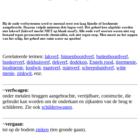
Bij de oude verfsystemen werd er meestal eerst een laag lijnolie of loodmenie
aangebracht. Daarna volgde minstens drie lagen verf. Het geheel kon afgelakt worden
met lakverf (lakverf mocht NIET op blank staal!). Alle oude verf soorten waren niet erg
bestand tegen geconcentreerde chemicaliën, ook niet tegen zeep. Men moest na het soppen
van het schip, het geheel met ruim water na spoelen!
Gerelateerde termen:
lakverf
,
binnenboordverf
,
buitenboordverf
,
bunkerverf
,
dekhuisverf
,
dekverf
,
dodekop
,
Engels rood
,
ijzermenie
,
loodmenie
,
loodwit
,
mastverf
,
ruimverf
,
scheepshuidverf
,
witte
menie
,
zinkwit
, enz.
~
verfwagen
:
onder metalen bruggen aangebrachte, verrijdbare, constructie, die
gebruikt kan worden om de onderkant en zijkanten van de brug te
schilderen. Zie ook
schilderswagen
.
~
vergaan
:
tot op de bodem
zinken
(ten gronde gaan).