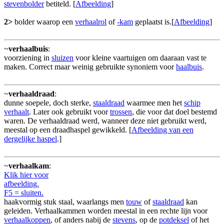
stevenbolder
betiteld. [
Afbeelding
]
2>
bolder waarop een
verhaalrol
of
-kam
geplaatst is.[
Afbeelding
]
~
verhaalbuis
:
voorziening in
sluizen
voor kleine vaartuigen om daaraan vast te
maken. Correct maar weinig gebruikte synoniem voor
haalbuis
.
~
verhaaldraad
:
dunne soepele, doch sterke,
staaldraad
waarmee men het
schip
verhaalt
. Later ook gebruikt voor
trossen
, die voor dat doel bestemd
waren. De verhaaldraad werd, wanneer deze niet gebruikt werd,
meestal op een draadhaspel gewikkeld. [
Afbeelding van een
dergelijke haspel
.]
~
verhaalkam
:
Klik hier voor
afbeelding.
F5 = sluiten.
haakvormig stuk staal, waarlangs men
touw
of
staaldraad
kan
geleiden. Verhaalkammen worden meestal in een rechte lijn voor
verhaalkoppen
, of anders nabij de
stevens
, op de
potdeksel
of het