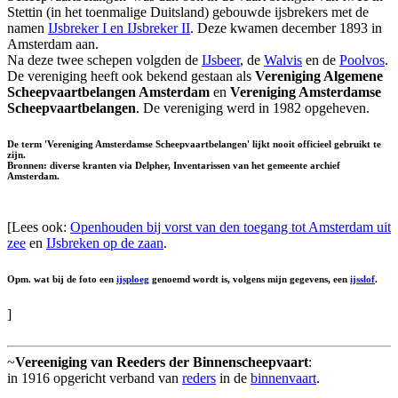
Stettin (in het toenmalige Duitsland) gebouwde ijsbrekers met de
namen
IJsbreker I en IJsbreker II
. Deze kwamen december 1893 in
Amsterdam aan.
Na deze twee schepen volgden de
IJsbeer
, de
Walvis
en de
Poolvos
.
De vereniging heeft ook bekend gestaan als
Vereniging Algemene
Scheepvaartbelangen Amsterdam
en
Vereniging Amsterdamse
Scheepvaartbelangen
. De vereniging werd in 1982 opgeheven.
De term 'Vereniging Amsterdamse Scheepvaartbelangen' lijkt nooit officieel gebruikt te
zijn.
Bronnen: diverse kranten via Delpher, Inventarissen van het gemeente archief
Amsterdam.
[Lees ook:
Openhouden bij vorst van den toegang tot Amsterdam uit
zee
en
IJsbreken op de zaan
.
Opm. wat bij de foto een
ijsploeg
genoemd wordt is, volgens mijn gegevens, een
ijsslof
.
]
~
Vereeniging van Reeders der Binnenscheepvaart
:
in 1916 opgericht verband van
reders
in de
binnenvaart
.