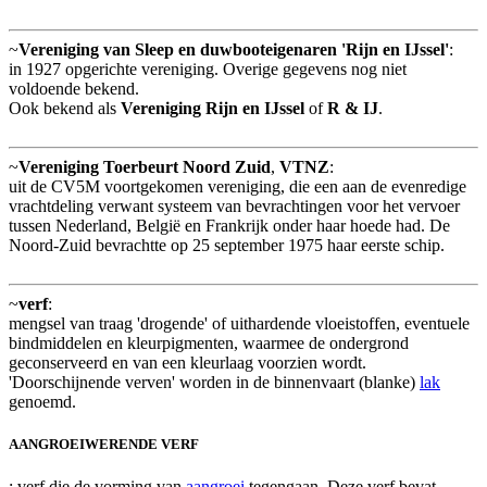
~
Vereniging van Sleep en duwbooteigenaren 'Rijn en IJssel'
:
in 1927 opgerichte vereniging. Overige gegevens nog niet
voldoende bekend.
Ook bekend als
Vereniging Rijn en IJssel
of
R & IJ
.
~
Vereniging Toerbeurt Noord Zuid
,
VTNZ
:
uit de CV5M voortgekomen vereniging, die een aan de evenredige
vrachtdeling verwant systeem van bevrachtingen voor het vervoer
tussen Nederland, België en Frankrijk onder haar hoede had. De
Noord-Zuid bevrachtte op 25 september 1975 haar eerste schip.
~
verf
:
mengsel van traag 'drogende' of uithardende vloeistoffen, eventuele
bindmiddelen en kleurpigmenten, waarmee de ondergrond
geconserveerd en van een kleurlaag voorzien wordt.
'Doorschijnende verven' worden in de binnenvaart (blanke)
lak
genoemd.
AANGROEIWERENDE VERF
: verf die de vorming van
aangroei
tegengaan. Deze verf bevat