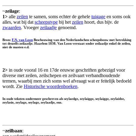
~
zeilage
:
1>
alle
zeilen
te samen, soms echter de gehele
tuigage
en soms ook
alles, wat bij dat
scheepstype
bij het
zeilen
hoort, dus bijv. de
zwaarden
. Vroeger
zeilaadje
genoemd.
Bron:
F.N. van Loon
Beschouwing van den Nederlandschen scheepsbouw met betrekking
tot deszelfs zeilaadje. Haarlem 1838. Van Loon verstaat onder zeilaadje enkel de zeilen,
niet de masten e.d.
2>
in oude vooral 16 en 17de eeuwse geschriften gebezigd voor
diverse met zeilen, zeilschepen en zeilvaart verbandhoudende
termen, waarbij men zich soms wel afvraagt wat er feitelijk bedoeld
wordt. Zie
Historische woordenboeken
.
In oude teksten ondermeer geschreven als seylaedge, zeylaigge, seylaigge, zeylaidze,
zeylasie, zeylage, seylage, zeylaadje, enz.
~
zeilbaan
: