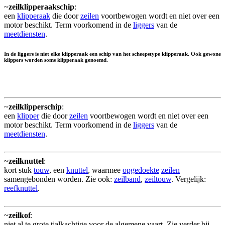
~
zeilklipperaakschip
:
een
klipperaak
die door
zeilen
voortbewogen wordt en niet over een
motor beschikt. Term voorkomend in de
liggers
van de
meetdiensten
.
In de liggers is niet elke klipperaak een schip van het scheepstype klipperaak. Ook gewone
klippers worden soms klipperaak genoemd.
~
zeilklipperschip
:
een
klipper
die door
zeilen
voortbewogen wordt en niet over een
motor beschikt. Term voorkomend in de
liggers
van de
meetdiensten
.
~
zeilknuttel
:
kort stuk
touw
, een
knuttel
, waarmee
opgedoekte
zeilen
samengebonden worden. Zie ook:
zeilband
,
zeiltouw
. Vergelijk:
reefknuttel
.
~
zeilkof
:
niet al te grote tjalkachtige voor de algemene vaart. Zie verder bij