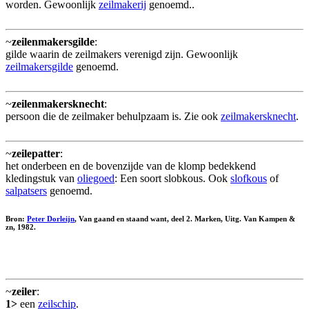
worden. Gewoonlijk
zeilmakerij
genoemd..
~
zeilenmakersgilde
:
gilde waarin de zeilmakers verenigd zijn. Gewoonlijk
zeilmakersgilde
genoemd.
~
zeilenmakersknecht
:
persoon die de zeilmaker behulpzaam is. Zie ook
zeilmakersknecht
.
~
zeilepatter
:
het onderbeen en de bovenzijde van de klomp bedekkend
kledingstuk van
oliegoed
: Een soort slobkous. Ook
slofkous
of
salpatsers
genoemd.
Bron:
Peter Dorleijn
, Van gaand en staand want, deel 2. Marken, Uitg. Van Kampen &
zn, 1982.
~
zeiler
:
1>
een
zeilschip
.