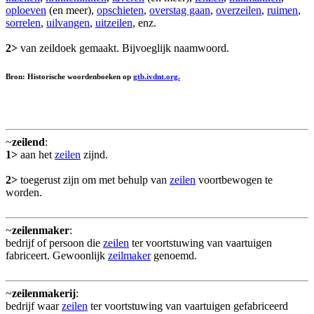
oploeven
(en meer),
opschieten
,
overstag gaan
,
overzeilen
,
ruimen
,
sorrelen
,
uilvangen
,
uitzeilen
, enz.
2>
van zeildoek gemaakt. Bijvoeglijk naamwoord.
Bron: Historische woordenboeken op
gtb.ivdnt.org.
~
zeilend
:
1>
aan het
zeilen
zijnd.
2>
toegerust zijn om met behulp van
zeilen
voortbewogen te
worden.
~
zeilenmaker
:
bedrijf of persoon die
zeilen
ter voortstuwing van vaartuigen
fabriceert. Gewoonlijk
zeilmaker
genoemd.
~
zeilenmakerij
:
bedrijf waar
zeilen
ter voortstuwing van vaartuigen gefabriceerd