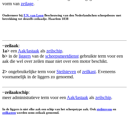
vorm van
zeilage
.
Ondermeer bij
F.N. van Loon
Beschouwing van den Nederlandschen scheepsbouw met
betrekking tot deszelfs zeilaadje. Haarlem 1838
~
zeilaak
:
1a>
een
Aak/lastaak
als
zeilschip
.
b>
in de
liggers
van de
scheepsmeetdienst
gebruikte term voor een
aak die wel over zeilen maar niet over een motor beschikt.
2>
ongebruikelijke term voor
Steilsteven
of
zeilkast
. Eveneens
voornamelijk in de liggers zo genoemd.
~
zeilaakschip
:
meer administratieve term voor een
Aak/lastaak
als
zeilschip
.
In de liggers is niet elke aak een schip van het scheepstype aak. Ook
steilstevens
en
zeilkasten
worden soms zeilaak genoemd.