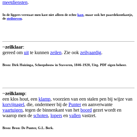
meetdiensten
.
In de liggers verstaat men kast niet alleen de echte
kast
, maar ook het paardekontkastje,
de
steilsteven
.
~
zeilklaar
:
gereed om
uit
te kunnen
zeilen
. Zie ook
zeilvaardig
.
Bron: Dirk Huizinga, Scheepsbouw in Stavoren, 1846-1920, Uitg. PDF eigen beheer.
~
zeilklamp
:
een klos hout, een
klamp
, voorzien van een stalen pen bij wijze van
korvijnagel
, die, ondermeer bij de
Punter
en aanverwante
vaartuigen
, tegen de binnenkant van het
boord
gezet wordt en
waarop men de
schoten
,
lopers
en
vallen
vastzet.
Bron: Bron: De Punter, G.L. Berk.