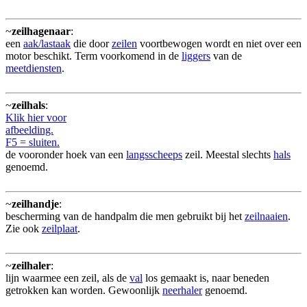
~
zeilhagenaar
:
een
aak/lastaak
die door
zeilen
voortbewogen wordt en niet over een
motor beschikt. Term voorkomend in de
liggers
van de
meetdiensten
.
~
zeilhals
:
Klik hier voor
afbeelding.
F5 = sluiten.
de vooronder hoek van een
langsscheeps
zeil. Meestal slechts
hals
genoemd.
~
zeilhandje
:
bescherming van de handpalm die men gebruikt bij het
zeilnaaien
.
Zie ook
zeilplaat
.
~
zeilhaler
:
lijn waarmee een zeil, als de
val
los gemaakt is, naar beneden
getrokken kan worden. Gewoonlijk
neerhaler
genoemd.