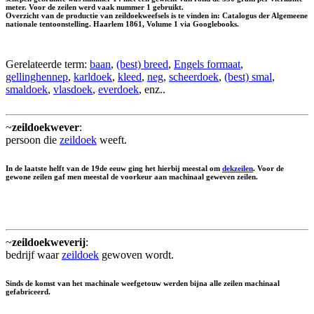
meter. Voor de zeilen werd vaak nummer 1 gebruikt.
Overzicht van de productie van zeildoekweefsels is te vinden in: Catalogus der Algemeene
nationale tentoonstelling. Haarlem 1861, Volume 1 via Googlebooks.
Gerelateerde term:
baan
,
(best) breed
,
Engels formaat
,
gellinghennep
,
karldoek
,
kleed
,
neg
,
scheerdoek
,
(best) smal
,
smaldoek
,
vlasdoek
,
everdoek
, enz..
~
zeildoekwever
:
persoon die
zeildoek
weeft.
In de laatste helft van de 19de eeuw ging het hierbij meestal om
dekzeilen
. Voor de
gewone zeilen gaf men meestal de voorkeur aan machinaal geweven zeilen.
~
zeildoekweverij
:
bedrijf waar
zeildoek
gewoven wordt.
Sinds de komst van het machinale weefgetouw werden bijna alle zeilen machinaal
gefabriceerd.