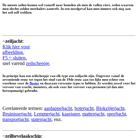
De meeste zeilen komen wel vanzelf naar beneden als men de vallen viert, reden waarom
men slechts zelden neerhalers aantreft. In een noodgeval kan men immers ook nog aan
het zeil zelf trekken.
~
zeiljacht
:
Klik hier voor
afbeelding.
F5 = sluiten.
snel varend
zeilscheepje
.
In principe kan een zeilscheepje van elk type een zeiljacht zijn. Ongeveer vanaf de
zeventiende eeuw tot tegen het eind van de 19de eeuw aan toe lijkt men echter een
voorkeur voor de
Boeier
en daaraan verwante types te hebben. Ze werden zowel voor het
vervoer van vracht, monsters, als ook voor het vervoer van personen (al dan niet
beroepsmatig) gebruikt.
Gerelateerde termen:
aardappeljacht
,
boterjacht
,
Blokzijlerjacht
,
Bruinisserjacht
,
Lemmerjacht
,
kaasjager
,
mattenjacht
,
speeljacht
,
transportjacht
,
statenjacht
, enz.
~
zeilhevelaakschip
: