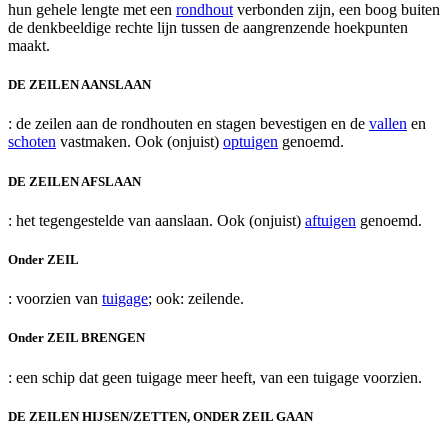
hun gehele lengte met een
rondhout
verbonden zijn, een boog buiten
de denkbeeldige rechte lijn tussen de aangrenzende hoekpunten
maakt.
DE ZEILEN AANSLAAN
: de zeilen aan de rondhouten en stagen bevestigen en de
vallen
en
schoten
vastmaken. Ook (onjuist)
optuigen
genoemd.
DE ZEILEN AFSLAAN
: het tegengestelde van aanslaan. Ook (onjuist)
aftuigen
genoemd.
Onder ZEIL
: voorzien van
tuigage
; ook: zeilende.
Onder ZEIL BRENGEN
: een schip dat geen tuigage meer heeft, van een tuigage voorzien.
DE ZEILEN HIJSEN/ZETTEN, ONDER ZEIL GAAN