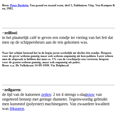
Bron:
Peter Dorleijn
, Van gaand en staand want, deel 1, Enkhuizen. Uitg. Van Kampen &
zn, 1982.
~
zeilfooi
:
in het plaatselijk café te geven een rondje ter viering van het feit dat
men op de schippersbeurs aan de reis gekomen was.
Naar het schijnt bestond het in de begin jaren werkelijk uit slechts één rondje. Hetgeen
voor de gever weleens gunstig maar ook weleens ongunstig uit kon pakken. Later scheen
men de afspraak te hebben dat men ca. 1% van de vrachtprijs zou verteren; hetgeen
voor de gasten weleens gunstig, maar ook ongunstig uit pakte.
Bron: o.a. De Volkskrant 14-09-1949. Via Delpher.nl
~
zeilgaren
:
de tijd van de katoenen
zeilen
: 2 tot 4 strengs s-slag
touw
van
ongeteerd hennep met geringe diameter. Tegenwoordig gebruikt
men kunststof (polyester) machinegaren. Van zwaardere kwaliteit
was
lijkgaren
.