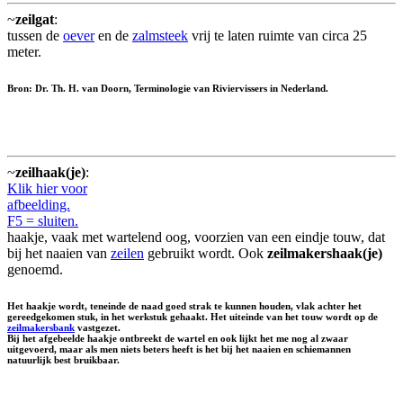
~
zeilgat
:
tussen de
oever
en de
zalmsteek
vrij te laten ruimte van circa 25
meter.
Bron: Dr. Th. H. van Doorn, Terminologie van Riviervissers in Nederland.
~
zeilhaak(je)
:
Klik hier voor
afbeelding.
F5 = sluiten.
haakje, vaak met wartelend oog, voorzien van een eindje touw, dat
bij het naaien van
zeilen
gebruikt wordt. Ook
zeilmakershaak(je)
genoemd.
Het haakje wordt, teneinde de naad goed strak te kunnen houden, vlak achter het
gereedgekomen stuk, in het werkstuk gehaakt. Het uiteinde van het touw wordt op de
zeilmakersbank
vastgezet.
Bij het afgebeelde haakje ontbreekt de wartel en ook lijkt het me nog al zwaar
uitgevoerd, maar als men niets beters heeft is het bij het naaien en schiemannen
natuurlijk best bruikbaar.