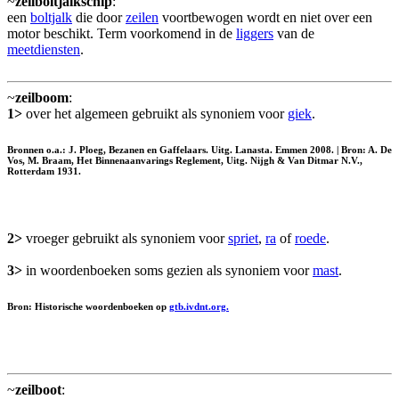
~
zeilboltjalkschip
:
een
boltjalk
die door
zeilen
voortbewogen wordt en niet over een
motor beschikt. Term voorkomend in de
liggers
van de
meetdiensten
.
~
zeilboom
:
1>
over het algemeen gebruikt als synoniem voor
giek
.
Bronnen o.a.: J. Ploeg, Bezanen en Gaffelaars. Uitg. Lanasta. Emmen 2008. | Bron: A. De
Vos, M. Braam, Het Binnenaanvarings Reglement, Uitg. Nijgh & Van Ditmar N.V.,
Rotterdam 1931.
2>
vroeger gebruikt als synoniem voor
spriet
,
ra
of
roede
.
3>
in woordenboeken soms gezien als synoniem voor
mast
.
Bron: Historische woordenboeken op
gtb.ivdnt.org.
~
zeilboot
: