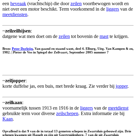
een
heveaak
(vrachtschip) die door
zeilen
voortbewogen wordt en
niet over een motor beschikt. Term voorkomend in de
liggers
van de
meetdiensten
.
~
zeilzeilhijsen
:
datgene wat men doet om de
zeilen
tot bovenin de
mast
te krijgen.
Bron:
Peter Dorleijn
, Van gaand en staand want, deel 4. Elburg, Uitg. Van Kampen & zn,
1982. | Pieter de Vos in Spiegel der Zeilvaart, September 2005 nummer 7
~
zeiljopper
:
korte duffelse jas, een buis, met brede kraag. Zie verder bij
jopper
.
~
zeilkaan
:
voornamelijk tussen 1913 en 1916 in de
liggers
van de
meetdienst
gebruikte term voor diverse
zeilschepen
. Extra informatie zie bij
Kaan
.
Opvallend is dat 9 van de in totaal 13 gemeten schepen in Zwartsluis gebouwd zijn. Drie
schepen kwamen uit Hasselt en één uit Geertruidenberg. 7 van de uit Zwartsluis