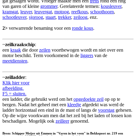
gat geslagen wordt. Vroeger maakte men een
trens
rond een ring
van garen of kleine
grommer
. Gerelateerde termen:
kousleuver
,
kramgat
,
leuver
,
leuvergat
,
motoog
,
reefkous
,
schoothoorn
,
schootleuver
,
sjoroog
,
staart
,
trekker
,
zeiloog
, enz.
2>
verwarrende benaming voor een
ronde kous
.
~
zeilkraakschip
:
een
kraak
die door
zeilen
voortbewogen wordt en niet over een
motor beschikt. Term voorkomend in de
liggers
van de
meetdiensten
.
~
zeilladder
:
Klik hier voor
afbeelding.
F5 = sluiten.
een ladder, die gebruikt werd om het
opgedoekte zeil
op op te
bergen. Nadat het geheel met een
kleedje
afgedekt was werd de
ladder horizontaal een eind in de mast of langs de
voorstag
gehesen.
Op die wijze voorkwam men dat het zeil bij het laden of lossen kon
beschadigen. Mogelijk ook
zeilleer
genoemd.
Bron: Schipper Meijer uit Emmen in "Varen in het veen" in Bokkepoot nr. 219 een