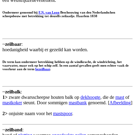
een wedstrijdzeilevenement.
Ondermeer genoemd bij
F.N. van Loon
Beschouwing van den Nederlandschen
scheepsbouw met betrekking tot deszelfs zeilaadje. Haarlem 1838
~
zeilbaar
:
hoedanigheid waarbij er gezeild kan worden.
De term kan ondermeer betrekking hebben op de windkracht, de windrichting, het
vaarwater, maar ook op het schip zelf. In een aantal gevallen geeft men echter vaak de
voorkeur aan de term
bezeilbaar
.
~
zeilbalk
:
1>
zware dwarsscheepse houten balk op
dekhoogte
, die de
mast
of
mastkoker
steunt. Door sommigen
mastbank
genoemd. [
Afbeelding
]
2>
onjuiste naam voor het
mastspoor
.
~
zeilband
: