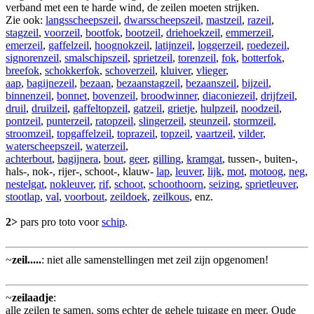
verband met een te harde wind, de zeilen moeten strijken.
Zie ook:
langsscheepszeil
,
dwarsscheepszeil
,
mastzeil
,
razeil
,
stagzeil
,
voorzeil
,
bootfok
,
bootzeil
,
driehoekzeil
,
emmerzeil
,
emerzeil
,
gaffelzeil
,
hoognokzeil
,
latijnzeil
,
loggerzeil
,
roedezeil
,
signorenzeil
,
smalschipszeil
,
sprietzeil
,
torenzeil
,
fok
,
botterfok
,
breefok
,
schokkerfok
,
schoverzeil
,
kluiver
,
vlieger
,
aap
,
bagijnezeil
,
bezaan
,
bezaanstagzeil
,
bezaanszeil
,
bijzeil
,
binnenzeil
,
bonnet
,
bovenzeil
,
broodwinner
,
diaconiezeil
,
drijfzeil
,
druil
,
druilzeil
,
gaffeltopzeil
,
gatzeil
,
grietje
,
hulpzeil
,
noodzeil
,
pontzeil
,
punterzeil
,
ratopzeil
,
slingerzeil
,
steunzeil
,
stormzeil
,
stroomzeil
,
topgaffelzeil
,
toprazeil
,
topzeil
,
vaartzeil
,
vilder
,
waterscheepszeil
,
waterzeil
,
achterbout
,
bagijnera
,
bout
,
geer
,
gilling
,
kramgat
, tussen-, buiten-,
hals-, nok-, rijer-, schoot-, klauw-
lap
,
leuver
,
lijk
,
mot
,
motoog
,
neg
,
nestelgat
,
nokleuver
,
rif
,
schoot
,
schoothoorn
,
seizing
,
sprietleuver
,
stootlap
,
val
,
voorbout
,
zeildoek
,
zeilkous
, enz.
2>
pars pro toto voor
schip
.
~
zeil.....
: niet alle samenstellingen met zeil zijn opgenomen!
~
zeilaadje
:
alle zeilen te samen, soms echter de gehele tuigage en meer. Oude