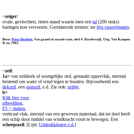
~
zeiger
:
ovale, gevlochten, rieten mand waarin men een
tal
(200 stuks)
haringen kon vervoeren. Gerelateerde termen: zie
lijst visserijmaten
.
Bron:
Peter Dorleijn
, Van gaand en staand want, deel 4. Harderwijk, Uitg. Van Kampen
& zn, 1982.
~
zeil
:
1a>
van zeildoek of soortgelijke stof, gemaakt oppervlak, meestal
bestemd om water of wind tegen te houden. Bijvoorbeeld een
dekzeil
, een
spatzeil
, e.d. Zie ook:
zeiltje
.
b>
Klik hier voor
afbeelding.
F5 = sluiten.
verticaal vlak, meestal van een geweven materiaal, dat tot doel heeft
een schip door middel van windkracht voort te bewegen. Een
scheepszeil
. [Lijst:
Uitdrukkingen e.d.
]