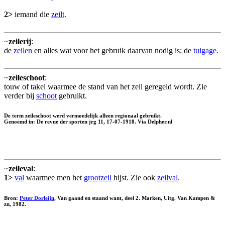
2>
iemand die
zeilt
.
~
zeilerij
:
de
zeilen
en alles wat voor het gebruik daarvan nodig is; de
tuigage
.
~
zeileschoot
:
touw of takel waarmee de stand van het zeil geregeld wordt. Zie
verder bij
schoot
gebruikt.
De term zeileschoot werd vermoedelijk alleen regionaal gebruikt.
Genoemd in: De revue der sporten jrg 11, 17-07-1918. Via Delpher.nl
~
zeileval
:
1>
val
waarmee men het
grootzeil
hijst. Zie ook
zeilval
.
Bron:
Peter Dorleijn
, Van gaand en staand want, deel 2. Marken, Uitg. Van Kampen &
zn, 1982.