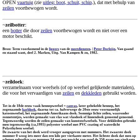
OPEN
vaartuig
(zie
uitleg: boot, schuit, schip
.), dat met behulp van
zeilen
voortbewogen wordt.
~
zeilbotter
:
een
botter
die door
zeilen
voortbewogen wordt en niet over een
motor beschikt.
Bron: Term voorkomend in de
liggers
van de
meetdiensten
. |
Peter Dorleijn
, Van gaand
en staand want, deel 2. Marken, Uitg. Van Kampen & zn, 1982.
~
zeildoek
:
verzamelnaam voor weefsels (of op weefsel gelijkende materialen),
die voor het vervaardigen van
zeilen
en
dekkleden
gebruikt worden.
Tot in de 18de eeuw vaak hennepweefsel =
canvas
, later gehekelde hennep, het
zogenaamde
karldoek
, daarna tot ca. halverwege de 20ste eeuw voornamelijk
katoenweefsel, het zogenaamde Amerikaans doek. Sommige lichte zeilen, waaronder
zonnetentjes, worden gemaakt van vlas wat vlasdoek of linnendoek genoemd genoemd.
Tegenwoordig worden de zeilen gemaakt van kunststofweefsels. Voor dekkleden gebruikt
men tegenwoordig (ca,1995) polyester weefsel met PVC coating of waterdicht
Polyethyleen weefsel.
De zwaarte van het doek werd vroeger aangegeven met nummers. Het zwaarste doek
nummer 0 woog iets meer dan een kilo per vierkante meter. Het lichtste doek dat men op
schepen gebruikte was nummer 14 met een gewicht van rond de 350 gram per vierkante