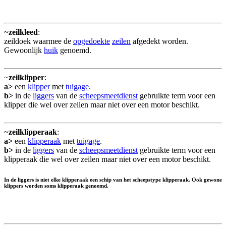
~
zeilkleed
:
zeildoek waarmee de
opgedoekte
zeilen
afgedekt worden.
Gewoonlijk
huik
genoemd.
~
zeilklipper
:
a>
een
klipper
met
tuigage
.
b>
in de
liggers
van de
scheepsmeetdienst
gebruikte term voor een
klipper die wel over zeilen maar niet over een motor beschikt.
~
zeilklipperaak
:
a>
een
klipperaak
met
tuigage
.
b>
in de
liggers
van de
scheepsmeetdienst
gebruikte term voor een
klipperaak die wel over zeilen maar niet over een motor beschikt.
In de liggers is niet elke klipperaak een schip van het scheepstype klipperaak. Ook gewone
klippers worden soms klipperaak genoemd.