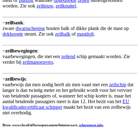
band of
platting
waarmee
opgedoekte
zeilen
samengebonden
worden. Zie ook
zeiltouw
,
zeilknuttel
.
~
zeilbank
:
zware
dwarsscheepse
houten balk of dikke plank die de mast op
dekhoogte
steunt. Zie ook
zeilbalk
of
mastdoft
.
~
zeilbewegingen
:
vaarbewegingen, die met een
zeilend
schip gemaakt worden. Zie
verder bij
zeilmanoeuvres
.
~
zeilbewijs
:
vaarbewijs dat men nodig heeft als men vaart met een
zeilschip
dat
langer is dan twintig meter en het gebruikt wordt voor het vervoer
van betalende passagiers of, wanneer het schip korter is, maar het
aantal betalende passagiers meer is dan 12. Het bezit van het
EU
kwalificatiecertificaat schipper
maakt het bezit van een zeilbewijs
niet overbodig.
Bron: www.cbr.nl/nl/beroepsexamens/binnenvaart,
scheepspost.info
.