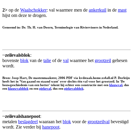
2>
op de
Waalschokker
: val waarmee men de
ankerkuil
in de
mast
hijst om deze te drogen.
Genoemd in: Dr. Th. H. van Doorn, Terminologie van Riviervissers in Nederland.
~
zeilevalsblok
:
bovenste
blok
van de
talie
of de
val
waarmee het
grootzeil
gehesen
wordt.
Bron: Joop Hart, De mastenmaakster, 2006 PDF via kvdstaak.home.xs4all.nl P. Dorleijn
heeft het in 'Van gaand en staand want' over slechts één val voor het grootzeil. In 'De
bouwgeschiedenis van een botter' tekent hij echter een constructie met een
klauwval
, dus
een
klauwvalsblok
en een
piekeval
, dus een
piekevalsblok
.
~
zeilevalshanepoot
:
metalen
beslagdeel
waaraan het
blok
voor de
grootzeilval
bevestigd
wordt. Zie verder bij
hanepoot
.