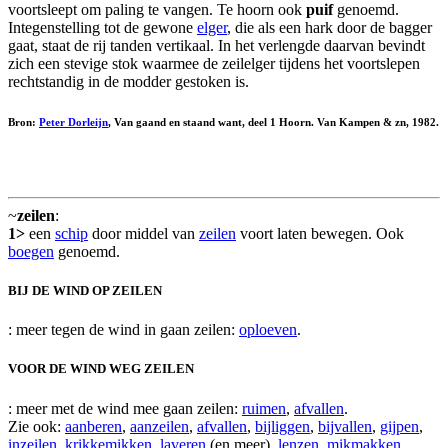
voortsleept om paling te vangen. Te hoorn ook
puif
genoemd.
Integenstelling tot de gewone
elger
, die als een hark door de bagger
gaat, staat de rij tanden vertikaal. In het verlengde daarvan bevindt
zich een stevige stok waarmee de zeilelger tijdens het voortslepen
rechtstandig in de modder gestoken is.
Bron:
Peter Dorleijn
, Van gaand en staand want, deel 1 Hoorn. Van Kampen & zn, 1982.
~
zeilen
:
1>
een
schip
door middel van
zeilen
voort laten bewegen. Ook
boegen
genoemd.
BIJ DE WIND OP ZEILEN
: meer tegen de wind in gaan zeilen:
oploeven
.
VOOR DE WIND WEG ZEILEN
: meer met de wind mee gaan zeilen:
ruimen
,
afvallen
.
Zie ook:
aanberen
,
aanzeilen
,
afvallen
,
bijliggen
,
bijvallen
,
gijpen
,
inzeilen
,
krikkemikken
,
laveren
(en meer),
lenzen
,
mikmakken
,