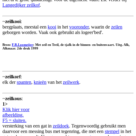
Langedijker zeilkof
.
~
zeilkooi
:
bergplaats, meestal een
kooi
in het
vooronder
, waarin de
zeilen
geborgen worden. Vaak ook gebruikt als logeer'bed'.
Bron:
F.R.Loomeijer
: Met zeil en Treil, de tjalk in de binnen- en buitenvaart. Uitg. Alk,
Alkmaar. 2de druk 1999
~
zeilkorf
:
elk der
spanten
,
knieën
van het
zeilwerk
.
~
zeilkous
:
1>
Klik hier voor
afbeelding.
F5 = sluiten.
versterking van een gat in
zeildoek
. Tegenwoordig gebruikt men
daarvoor een messing bus met tegenring, die met een
stempel
in het