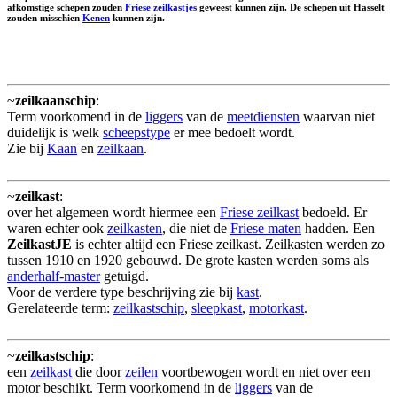
afkomstige schepen zouden
Friese zeilkastjes
geweest kunnen zijn. De schepen uit Hasselt
zouden misschien
Kenen
kunnen zijn.
~
zeilkaanschip
:
Term voorkomend in de
liggers
van de
meetdiensten
waarvan niet
duidelijk is welk
scheepstype
er mee bedoelt wordt.
Zie bij
Kaan
en
zeilkaan
.
~
zeilkast
:
over het algemeen wordt hiermee een
Friese zeilkast
bedoeld. Er
waren echter ook
zeilkasten
, die niet de
Friese maten
hadden. Een
ZeilkastJE
is echter altijd een Friese zeilkast. Zeilkasten werden zo
tussen 1910 en 1920 gebouwd. De grote kasten werden soms als
anderhalf-master
getuigd.
Voor de verdere type beschrijving zie bij
kast
.
Gerelateerde term:
zeilkastschip
,
sleepkast
,
motorkast
.
~
zeilkastschip
:
een
zeilkast
die door
zeilen
voortbewogen wordt en niet over een
motor beschikt. Term voorkomend in de
liggers
van de