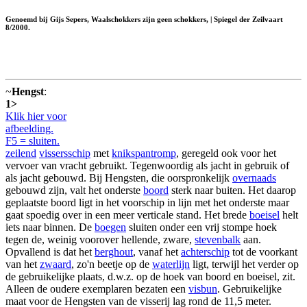
Genoemd bij Gijs Sepers, Waalschokkers zijn geen schokkers, | Spiegel der Zeilvaart
8/2000.
~
Hengst
:
1>
Klik hier voor
afbeelding.
F5 = sluiten.
zeilend
vissersschip
met
knikspantromp
, geregeld ook voor het
vervoer van vracht gebruikt. Tegenwoordig als jacht in gebruik of
als jacht gebouwd. Bij Hengsten, die oorspronkelijk
overnaads
gebouwd zijn, valt het onderste
boord
sterk naar buiten. Het daarop
geplaatste boord ligt in het voorschip in lijn met het onderste maar
gaat spoedig over in een meer verticale stand. Het brede
boeisel
helt
iets naar binnen. De
boegen
sluiten onder een vrij stompe hoek
tegen de, weinig voorover hellende, zware,
stevenbalk
aan.
Opvallend is dat het
berghout
, vanaf het
achterschip
tot de voorkant
van het
zwaard
, zo'n beetje op de
waterlijn
ligt, terwijl het verder op
de gebruikelijke plaats, d.w.z. op de hoek van boord en boeisel, zit.
Alleen de oudere exemplaren bezaten een
visbun
. Gebruikelijke
maat voor de Hengsten van de visserij lag rond de 11,5 meter.