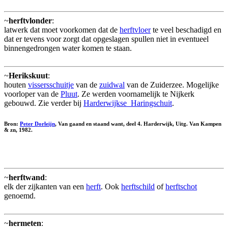
~
herftvlonder
:
latwerk dat moet voorkomen dat de
herftvloer
te veel beschadigd en
dat er tevens voor zorgt dat opgeslagen spullen niet in eventueel
binnengedrongen water komen te staan.
~
Herikskuut
:
houten
vissersschuitje
van de
zuidwal
van de Zuiderzee. Mogelijke
voorloper van de
Pluut
. Ze werden voornamelijk te Nijkerk
gebouwd. Zie verder bij
Harderwijkse_Haringschuit
.
Bron:
Peter Dorleijn
, Van gaand en staand want, deel 4. Harderwijk, Uitg. Van Kampen
& zn, 1982.
~
herftwand
:
elk der zijkanten van een
herft
. Ook
herftschild
of
herftschot
genoemd.
~
hermeten
: