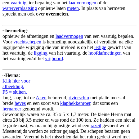
een
vaartuig
, ter bepaling van het
laadvermogen
of de
waterverplaatsing
opnieuw laten
meten
. In plaats van hermeten
spreekt men ook over
overmeten
.
~
hermeting
:
opnieuw de afmetingen en
laadvermogen
van een vaartuig bepalen.
Voor
vrachtschepen
is hermeting noodzakelijk of verplicht, na elke
ingrijpende wijziging die van invloed is op het
ledige
gewicht van
het vaartuig, de
ligging
van het vaartuig, de
hoofdafmetingen
van
het vaartuig en/of het
vrijboord
.
~
Herna
:
Klik hier voor
afbeelding.
F5 = sluiten.
lang, laag, tot de
Aken
behorend,
rivierschip
met platte meestal
brede
heves
en een soort van
klaphekkenroer
, dat soms een
hernaroer
genoemd wordt.
Gewoonlijk waren ze ca. 35 x 5 x 1,7 meter. De kleine Herna mat
circa 28 bij 3,5 meter en was rond de 100 ton. Ze hadden een niet al
te grote mast, waaraan bij gunstige wind een
razeil
gevoerd werd.
Meestentijds werden ze echter gejaagd. De schepen bezaten geen
zwaarden. Vreemd is het misschien dat het ruim gedekt werd met