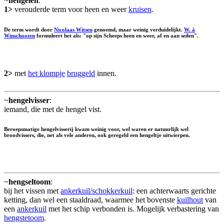
~
hengelen
:
1>
verouderde term voor heen en weer
kruisen
.
De term wordt door
Nicolaas Witsen
genoemd, maar weinig verduidelijkt.
W. à
Winschooten
formuleert het als: "op sijn Scheeps heen en weer, af en aan seilen".
2>
met
het klompje
bruggeld
innen.
~
hengelvisser
:
iemand, die met de hengel vist.
Beroepsmatige hengelvisserij kwam weinig voor, wel waren er natuurlijk wel
broodvissers, die, net als vele anderen, ook geregeld een hengeltje uitwierpen.
~
hengseltoom
:
bij het vissen met
ankerkuil/schokkerkuil
: een achterwaarts gerichte
ketting, dan wel een staaldraad, waarmee het bovenste
kuilhout
van
een
ankerkuil
met het schip verbonden is. Mogelijk verbastering van
hengstetoom
.