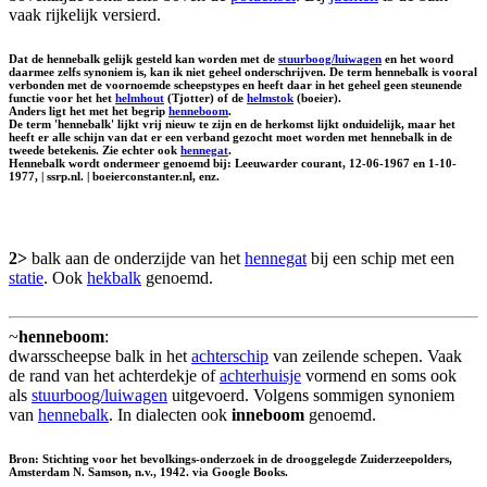
vaak rijkelijk versierd.
Dat de hennebalk gelijk gesteld kan worden met de
stuurboog/luiwagen
en het woord
daarmee zelfs synoniem is, kan ik niet geheel onderschrijven. De term hennebalk is vooral
verbonden met de voornoemde scheepstypes en heeft daar in het geheel geen steunende
functie voor het het
helmhout
(Tjotter) of de
helmstok
(boeier).
Anders ligt het met het begrip
henneboom
.
De term 'hennebalk' lijkt vrij nieuw te zijn en de herkomst lijkt onduidelijk, maar het
heeft er alle schijn van dat er een verband gezocht moet worden met hennebalk in de
tweede betekenis. Zie echter ook
hennegat
.
Hennebalk wordt ondermeer genoemd bij: Leeuwarder courant, 12-06-1967 en 1-10-
1977, | ssrp.nl. | boeierconstanter.nl, enz.
2>
balk aan de onderzijde van het
hennegat
bij een schip met een
statie
. Ook
hekbalk
genoemd.
~
henneboom
:
dwarsscheepse balk in het
achterschip
van zeilende schepen. Vaak
de rand van het achterdekje of
achterhuisje
vormend en soms ook
als
stuurboog/luiwagen
uitgevoerd. Volgens sommigen synoniem
van
hennebalk
. In dialecten ook
inneboom
genoemd.
Bron: Stichting voor het bevolkings-onderzoek in de drooggelegde Zuiderzeepolders,
Amsterdam N. Samson, n.v., 1942. via Google Books.