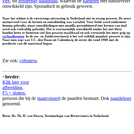
vier-
tot
zesstrengs
staaldraad
, waarvan de
kardelen
met natuurvezel
omwikkeld zijn. Sporadisch in gebruik geweest.
Naar het schijnt is de vierstrengs uitvoering in Nederland niet in zwang geweest. De soort
natuurvezel voor de kernen en omwikkeling was variabel. Voor beide werd ondermeer
hennep gebruikt, maar omwikkelingen met manilla gecombineerd met kernen van sisal
werd ook veelvuldig gebruikt. Het is voornamelijk ontwikkeld omdat het met blote
handen beter te hanteren viel dan gewoon staaldraad en ook vertoonde het meer grip op
verhaalkoppen
. In de zee- en Zuiderzeevisserij is het wel redelijk populair geweest te zijn.
Naar men zegt was J.C. den Haan uit Culemborg de eerste die rond 1900 met de
productie van dit materiaal begon.
Zie ook:
cobratros
.
~
herder
:
Klik hier voor
afbeelding.
F5 = sluiten.
persoon die bij de
staatsvisserij
de paarden bestuurt. Ook
paardeboer
genoemd.
Bron: Dr. Th. H. van Doorn, Terminologie van Riviervissers in Nederland.