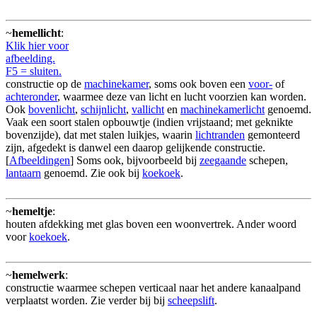
~
hemellicht
:
Klik hier voor
afbeelding.
F5 = sluiten.
constructie op de
machinekamer
, soms ook boven een
voor-
of
achteronder
, waarmee deze van licht en lucht voorzien kan worden.
Ook
bovenlicht
,
schijnlicht
,
vallicht
en
machinekamerlicht
genoemd.
Vaak een soort stalen opbouwtje (indien vrijstaand; met geknikte
bovenzijde), dat met stalen luikjes, waarin
lichtranden
gemonteerd
zijn, afgedekt is danwel een daarop gelijkende constructie.
[
Afbeeldingen
] Soms ook, bijvoorbeeld bij
zeegaande
schepen,
lantaarn
genoemd. Zie ook bij
koekoek
.
~
hemeltje
:
houten afdekking met glas boven een woonvertrek. Ander woord
voor
koekoek
.
~
hemelwerk
:
constructie waarmee schepen verticaal naar het andere kanaalpand
verplaatst worden. Zie verder bij bij
scheepslift
.