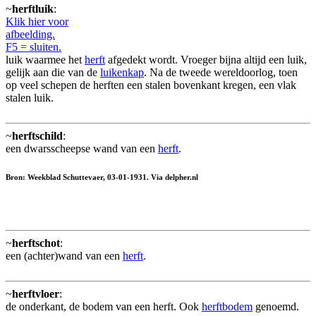
~
herftluik
:
Klik hier voor
afbeelding.
F5 = sluiten.
luik waarmee het
herft
afgedekt wordt. Vroeger bijna altijd een luik,
gelijk aan die van de
luikenkap
. Na de tweede wereldoorlog, toen
op veel schepen de herften een stalen bovenkant kregen, een vlak
stalen luik.
~
herftschild
:
een dwarsscheepse wand van een
herft
.
Bron: Weekblad Schuttevaer, 03-01-1931. Via delpher.nl
~
herftschot
:
een (achter)wand van een
herft
.
~
herftvloer
:
de onderkant, de bodem van een herft. Ook
herftbodem
genoemd.