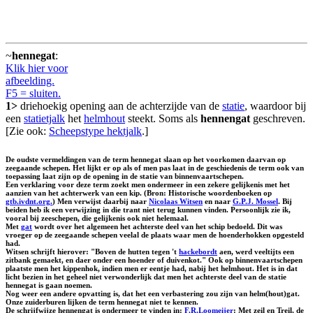
~
hennegat
:
Klik hier voor
afbeelding.
F5 = sluiten.
1>
driehoekig opening aan de achterzijde van de
statie
, waardoor bij
een
statietjalk
het
helmhout
steekt. Soms als
hennengat
geschreven.
[Zie ook:
Scheepstype hektjalk
.]
De oudste vermeldingen van de term hennegat slaan op het voorkomen daarvan op
zeegaande schepen. Het lijkt er op als of men pas laat in de geschiedenis de term ook van
toepassing laat zijn op de opening in de statie van binnenvaartschepen.
Een verklaring voor deze term zoekt men ondermeer in een zekere gelijkenis met het
aanzien van het achterwerk van een kip. (Bron: Historische woordenboeken op
gtb.ivdnt.org.
) Men verwijst daarbij naar
Nicolaas Witsen
en naar
G.P.J. Mossel
. Bij
beiden heb ik een verwijzing in die trant niet terug kunnen vinden. Persoonlijk zie ik,
vooral bij zeeschepen, die gelijkenis ook niet helemaal.
Met
gat
wordt over het algemeen het achterste deel van het schip bedoeld. Dit was
vroeger op de zeegaande schepen veelal de plaats waar men de hoenderhokken opgesteld
had.
Witsen schrijft hierover: "Boven de hutten tegen 't
hackebordt
aen, werd veeltijts een
zitbank gemaekt, en daer onder een hoender of duivenkot." Ook op binnenvaartschepen
plaatste men het kippenhok, indien men er eentje had, nabij het helmhout. Het is in dat
licht bezien in het geheel niet verwonderlijk dat men het achterste deel van de statie
hennegat is gaan noemen.
Nog weer een andere opvatting is, dat het een verbastering zou zijn van helm(hout)gat.
Onze zuiderburen lijken de term hennegat niet te kennen.
De schrijfwijze hennengat is ondermeer te vinden in:
F.R.Loomeijer
: Met zeil en Treil, de