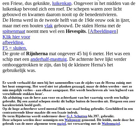
een Friese, dus geknikte,
luikenkap
. Ongeveer in het midden van de
luikenkap bevond zich een roef. De schepen waren zeer licht
gebouwd en kwamen daarom nooit op de benedenrivieren.
De Herna werd in de tweede helft van de 19de eeuw ook in ijzer,
maar met een houten
vlak
gebouwd. De stalen Herna met de
spitsenmaat
noemt men wel een
Hevespits
. [
Afbeeldingen
]
Klik hier voor
afbeelding.
F5 = sluiten.
De grote of
Rijnherna
mat ongeveer 45 bij 6 meter. Het was een
schip met een
anderhalf-masttuig
. De achterste heve lijkt verder
omhooggetrokken te zijn, dan bij de kleinere Herna's het
gebruikelijk was.
Er wordt verhaald dat men bij het samenstellen van de zijdes van de Herna zuinig met
het hout omsprong. Het werd niet tot planken gezaagd, maar de delen werden - met zo
min mogelijk verlies - aan elkaar aangepast. Het wordt beschreven als 'een legbord van
verschillende stukken hout'.
Als afsluiting van de heve aan voor en achterkant van het vaartuig wordt een balkje
gebruikt. Bij een aantal schepen steekt dit balkje buiten de boorden uit. Hetgeen een zeer
karakteristiek beeld geeft.
Op de hoge achterheve werd meestal flink wat staal beslag gebruikt. Geschilderd in een
contrasterende kleur maakte dit een fraaie indruk.
De term Rijnherna wordt ondermeer door
G.J. Schutten
blz.397. gebruikt.
Deze schepen werden door sommigen een
Walenpont
genoemd. Dit leidde, mede door het
gebruik van de meer algemene term
majol
, tot verwarring met de
Walenmajol
.