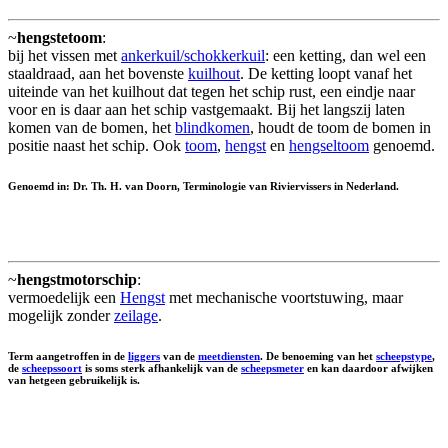
~
hengstetoom
:
bij het vissen met
ankerkuil/schokkerkuil
: een ketting, dan wel een
staaldraad, aan het bovenste
kuilhout
. De ketting loopt vanaf het
uiteinde van het kuilhout dat tegen het schip rust, een eindje naar
voor en is daar aan het schip vastgemaakt. Bij het langszij laten
komen van de bomen, het
blindkomen
, houdt de toom de bomen in
positie naast het schip. Ook
toom
,
hengst
en
hengseltoom
genoemd.
Genoemd in: Dr. Th. H. van Doorn, Terminologie van Riviervissers in Nederland.
~
hengstmotorschip
:
vermoedelijk een
Hengst
met mechanische voortstuwing, maar
mogelijk zonder
zeilage
.
Term aangetroffen in de
liggers
van de
meetdiensten
. De benoeming van het
scheepstype
,
de
scheepssoort
is soms sterk afhankelijk van de
scheepsmeter
en kan daardoor afwijken
van hetgeen gebruikelijk is.