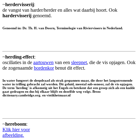
~
herdervisserij
:
de vangst van harder/herder en alles wat daarbij hoort. Ook
hardervisserij
genoemd.
Genoemd in: Dr. Th. H. van Doorn, Terminologie van Riviervissers in Nederland.
~
herding-effect
:
oscillaties in de
aartouwen
van een
sleepnet
, die de vis opjagen. Ook
de zogenaamde
bordenkor
benut dit effect.
In water fungeert de sleepdraad als strak gespannen snaar, die door het langsstromende
water in trilling gebracht zal worden. Dit geluid, meestal sub-sonoor, zal de vis opjagen.
De term 'herding' is afkomstig uit het Engels en betekent dat een groep zich als een kudde
gaat gedragen en dus bij elkaar blijft en dezelfde weg volgt. Bron:
dictionary.cambridge.org. en vistikhetmaar.nl
~
hereboom
:
Klik hier voor
afbeelding.