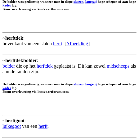
De bolder was gedienstig wanneer men in diepe
sluizen
,
langszij
hoge schepen of aan hoge
kades
lag.
Bron: overlevering via kustvaartforum.com.
~
herftdek
:
bovenkant van een stalen
herft
. [
Afbeelding
]
~
herftdekbolder
:
bolder
die op het
herftdek
geplaatst is. Dit kan zowel
midscheeps
als
aan de randen zijn.
De bolder was gedienstig wanneer men in diepe
sluizen
,
langszij
hoge schepen of aan hoge
kades
lag.
Bron: overlevering via kustvaartforum.com.
~
herftgoot
:
luikegoot
van een
herft
.