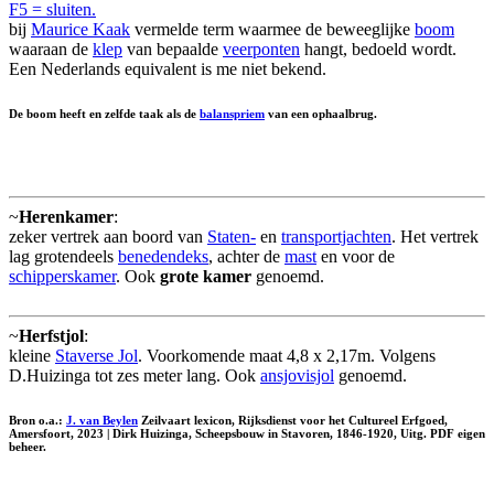
F5 = sluiten.
bij
Maurice Kaak
vermelde term waarmee de beweeglijke
boom
waaraan de
klep
van bepaalde
veerponten
hangt, bedoeld wordt.
Een Nederlands equivalent is me niet bekend.
De boom heeft en zelfde taak als de
balanspriem
van een ophaalbrug.
~
Herenkamer
:
zeker vertrek aan boord van
Staten-
en
transportjachten
. Het vertrek
lag grotendeels
benedendeks
, achter de
mast
en voor de
schipperskamer
. Ook
grote kamer
genoemd.
~
Herfstjol
:
kleine
Staverse Jol
. Voorkomende maat 4,8 x 2,17m. Volgens
D.Huizinga tot zes meter lang. Ook
ansjovisjol
genoemd.
Bron o.a.:
J. van Beylen
Zeilvaart lexicon, Rijksdienst voor het Cultureel Erfgoed,
Amersfoort, 2023 | Dirk Huizinga, Scheepsbouw in Stavoren, 1846-1920, Uitg. PDF eigen
beheer.