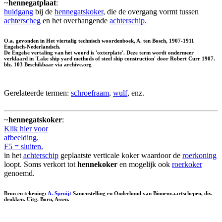
~
hennegatplaat
:
huidgang
bij de
hennegatskoker
, die de overgang vormt tussen
achterscheg
en het overhangende
achterschip
.
O.a. gevonden in Het viertalig technisch woordenboek, A. ten Bosch, 1907-1911
Engelsch-Nederlandsch.
De Engelse vertaling van het woord is 'oxterplate'. Deze term wordt ondermeer
verklaard in 'Lake ship yard methods of steel ship construction' door Robert Curr 1907.
blz. 103 Beschikbaar via archive.org
Gerelateerde termen:
schroefraam
,
wulf
, enz.
~
hennegatskoker
:
Klik hier voor
afbeelding.
F5 = sluiten.
in het
achterschip
geplaatste verticale koker waardoor de
roerkoning
loopt. Soms verkort tot
hennekoker
en mogelijk ook
roerkoker
genoemd.
Bron en tekening:
A. Spruijt
Samenstelling en Onderhoud van Binnenvaartschepen, div.
drukken. Uitg. Born, Assen.