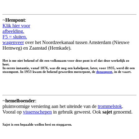
~
Hempont
:
Klik hier voor
afbeelding.
F5 = sluiten.
wagenveer
over het Noordzeekanaal tussen Amsterdam (Nieuwe
Hemweg) en Zaanstad (Hemkade).
Het is me niet bekend of dit een volksnaam voor deze pont is of dat deze werkelijk zo
heet.
In eerste instantie, vanaf 1876, was dit nog een kabelpont, later, voor 1935, werd dit een
stoompont. In 1953 kwam de bekend geworden motorpont, de
donaupont
, in de vaart.
~
hemelboender
:
pluimvormige versiering aan het uiteinde van de
trommelstok
.
Vooral op
vissersschepen
in gebruik geweest. Ook
sajet
genoemd.
Sajet is een bepaalde wollen brei en stopgaren.