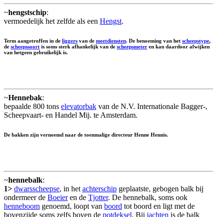
~
hengstschip
:
vermoedelijk het zelfde als een
Hengst
.
Term aangetroffen in de
liggers
van de
meetdiensten
. De benoeming van het
scheepstype
,
de
scheepssoort
is soms sterk afhankelijk van de
scheepsmeter
en kan daardoor afwijken
van hetgeen gebruikelijk is.
~
Hennebak
:
bepaalde 800 tons
elevatorbak
van de N.V. Internationale Bagger-,
Scheepvaart- en Handel Mij. te Amsterdam.
De bakken zijn vernoemd naar de toenmalige directeur Henne Hennis.
~
hennebalk
:
1>
dwarsscheepse
, in het
achterschip
geplaatste, gebogen balk bij
ondermeer de
Boeier
en de
Tjotter
. De hennebalk, soms ook
henneboom
genoemd, loopt van
boord
tot boord en ligt met de
bovenzijde soms zelfs boven de
potdeksel
. Bij
jachten
is de balk