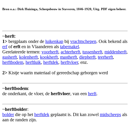
Bron o.a.: Dirk Huizinga, Scheepsbouw in Stavoren, 1846-1920, Uitg. PDF eigen beheer.
~
herft
:
1>
bergplaats onder de
luikenkap
bij
vrachtschepen
. Ook bekend als
erf
of
erft
en in Vlaanderen als
tabernakel
.
Gerelateerde termen:
voorherft
,
achterherft
,
tussenherft
,
middenherft
,
gasherft
,
kolenherft
,
kookherft
,
mastherft
,
diepherft
,
teerherft
,
herftbodem
,
herftluik
,
herftdek
,
herftvloer
, enz.
2>
Kistje waarin materiaal of gereedschap geborgen werd
~
herftbodem
:
de onderkant, de vloer, de
herftvloer
, van een
herft
.
~
herftbolder
:
bolder
die op het
herftdek
geplaatst is. Dit kan zowel
midscheeps
als
aan de randen zijn.