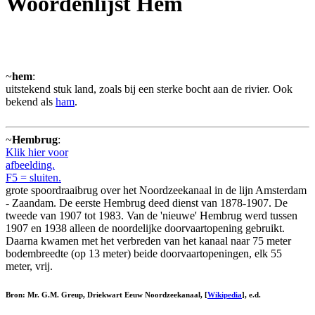
Woordenlijst Hem
~
hem
:
uitstekend stuk land, zoals bij een sterke bocht aan de rivier. Ook
bekend als
ham
.
~
Hembrug
:
Klik hier voor
afbeelding.
F5 = sluiten.
grote spoordraaibrug over het Noordzeekanaal in de lijn Amsterdam
- Zaandam. De eerste Hembrug deed dienst van 1878-1907. De
tweede van 1907 tot 1983. Van de 'nieuwe' Hembrug werd tussen
1907 en 1938 alleen de noordelijke doorvaartopening gebruikt.
Daarna kwamen met het verbreden van het kanaal naar 75 meter
bodembreedte (op 13 meter) beide doorvaartopeningen, elk 55
meter, vrij.
Bron: Mr. G.M. Greup, Driekwart Eeuw Noordzeekanaal, [
Wikipedia
], e.d.