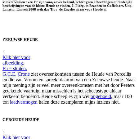
soms te wensen over. Er zijn voor, zover bekend, echter geen afbeeldingen of duidelijke
beschrijvingen van de kleine Heude te vinden. J. Ploeg, in Bezanen en Gaffelaars. Uitg.
Lanasta. Emmen 2008 stelt dat 'Hoy' de Engelse naam voor Heude is.
ZEEUWSE HEUDE
:
Klik hier voor
afbeelding.
F5 = sluiten.
G.C.E. Crone
ziet overeenkomsten tussen de Heude van Porcellis
en die van Vroom en spreekt daarom van een Zeeuwse heude. Naar
mijn mening zijn er veel meer overeenkomsten met het door Peeters
getekende vaartuig, maar misschien is het scheepstype aldaar
verkeerd benoemd. Beide scheepjes zijn wel
opgeboeid
, maar 100
ton
laadvermogen
halen deze exemplaren mijns inziens niet.
GEBOEIDE HEUDE
:
Klik hier voor