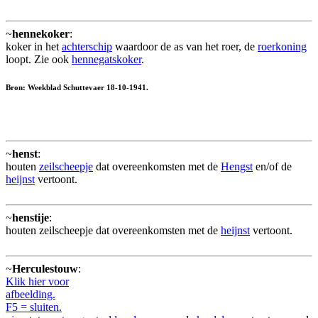
~
hennekoker
:
koker in het
achterschip
waardoor de as van het roer, de
roerkoning
loopt. Zie ook
hennegatskoker
.
Bron: Weekblad Schuttevaer 18-10-1941.
~
henst
:
houten
zeilscheepje
dat overeenkomsten met de
Hengst
en/of de
heijnst
vertoont.
~
henstije
:
houten zeilscheepje dat overeenkomsten met de
heijnst
vertoont.
~
Herculestouw
:
Klik hier voor
afbeelding.
F5 = sluiten.