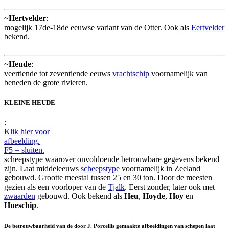
~
Hertvelder
:
mogelijk 17de-18de eeuwse variant van de Otter. Ook als
Eertvelder
bekend.
~
Heude
:
veertiende tot zeventiende eeuws
vrachtschip
voornamelijk van
beneden de grote rivieren.
KLEINE HEUDE
:
Klik hier voor
afbeelding.
F5 = sluiten.
scheepstype waarover onvoldoende betrouwbare gegevens bekend
zijn. Laat middeleeuws
scheepstype
voornamelijk in Zeeland
gebouwd. Grootte meestal tussen 25 en 30 ton. Door de meesten
gezien als een voorloper van de
Tjalk
. Eerst zonder, later ook met
zwaarden
gebouwd. Ook bekend als
Heu
,
Hoyde
,
Hoy
en
Hueschip
.
De betrouwbaarheid van de door J. Porcellis gemaakte afbeeldingen van schepen laat