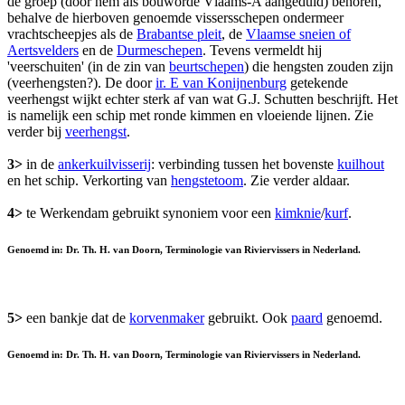
de groep (door hem als bouworde Vlaams-A aangeduid) behoren,
behalve de hierboven genoemde vissersschepen ondermeer
vrachtscheepjes als de
Brabantse pleit
, de
Vlaamse sneien of
Aertsvelders
en de
Durmeschepen
. Tevens vermeldt hij
'veerschuiten' (in de zin van
beurtschepen
) die hengsten zouden zijn
(veerhengsten?). De door
ir. E van Konijnenburg
getekende
veerhengst wijkt echter sterk af van wat G.J. Schutten beschrijft. Het
is namelijk een schip met ronde kimmen en vloeiende lijnen. Zie
verder bij
veerhengst
.
3>
in de
ankerkuilvisserij
: verbinding tussen het bovenste
kuilhout
en het schip. Verkorting van
hengstetoom
. Zie verder aldaar.
4>
te Werkendam gebruikt synoniem voor een
kimknie
/
kurf
.
Genoemd in: Dr. Th. H. van Doorn, Terminologie van Riviervissers in Nederland.
5>
een bankje dat de
korvenmaker
gebruikt. Ook
paard
genoemd.
Genoemd in: Dr. Th. H. van Doorn, Terminologie van Riviervissers in Nederland.