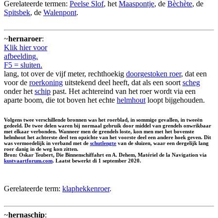
Gerelateerde termen:
Peelse Slof
, het
Maaspontje
, de
Bèchète
, de
Spitsbek
, de
Walenpont
.
~
hernaroer
:
Klik hier voor
afbeelding.
F5 = sluiten.
lang, tot over de vijf meter, rechthoekig
doorgestoken roer
, dat een
voor de
roerkoning
uitstekend deel heeft, dat als een soort
scheg
onder het
schip
past. Het achtereind van het roer wordt via een
aparte boom, die tot boven het echte
helmhout
loopt bijgehouden.
Volgens twee verschillende bronnen was het roerblad, in sommige gevallen, in tweeën
gedeeld. De twee delen waren bij normaal gebruik door middel van grendels onwrikbaar
met elkaar verbonden. Wanneer men de grendels loste, kon men met het bovenste
helmhout het achterste deel ten opzichte van het voorste deel een andere hoek geven. Dit
was vermoedelijk in verband met de
schutlengte
van de sluizen, waar een dergelijk lang
roer danig in de weg kon zitten.
Bron: Oskar Teubert, Die Binnenschiffahrt en A. Dehem, Matériel de la Navigation via
kustvaartforum.com
. Laatst bewerkt di 1 september 2020.
Gerelateerde term:
klaphekkenroer
.
~
hernaschip
: