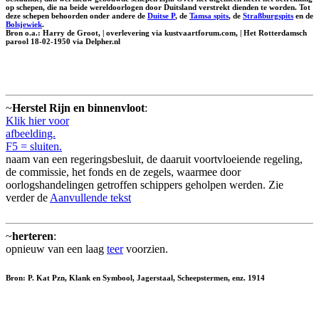
op schepen, die na beide wereldoorlogen door Duitsland verstrekt dienden te worden. Tot
deze schepen behoorden onder andere de
Duitse P
, de
Tamsa spits
, de
Straßburgspits
en de
Bolsjewiek
.
Bron o.a.: Harry de Groot, | overlevering via kustvaartforum.com, | Het Rotterdamsch
parool 18-02-1950 via Delpher.nl
~
Herstel Rijn en binnenvloot
:
Klik hier voor
afbeelding.
F5 = sluiten.
naam van een regeringsbesluit, de daaruit voortvloeiende regeling,
de commissie, het fonds en de zegels, waarmee door
oorlogshandelingen getroffen schippers geholpen werden. Zie
verder de
Aanvullende tekst
~
herteren
:
opnieuw van een laag
teer
voorzien.
Bron: P. Kat Pzn, Klank en Symbool, Jagerstaal, Scheepstermen, enz. 1914