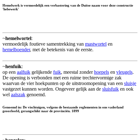
Hemelwerk is vermoedelijk een verbastering van de Duitse naam voor deze constructie
'hebewerk'
~
hemelwortel
:
vermoedelijk foutieve samentrekking van
mastwortel
en
hemelboender
, met de betekenis van de eerste.
~
henfuik
:
op een
aalfuik
gelijkende
fuik
, meestal zonder
hoepels
en
vleugels
.
De opening is verbonden met een ruime trechtervormige zak
waarvan de vier hoekpunten op de uitstroomopening van een
sluisje
vastgezet kunnen worden. Ongeveer gelijk aan de
sluisfuik
en ook
wel
aalszak
genoemd.
Genoemd in: De vischtuigen, volgens de bestaande reglementen in ons vaderland
geoorloofd, gerangschikt naar de provinciën. 1899