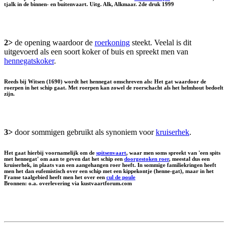
tjalk in de binnen- en buitenvaart. Uitg. Alk, Alkmaar. 2de druk 1999
2>
de opening waardoor de
roerkoning
steekt. Veelal is dit
uitgevoerd als een soort koker of buis en spreekt men van
hennegatskoker
.
Reeds bij Witsen (1690) wordt het hennegat omschreven als: Het gat waardoor de
roerpen in het schip gaat. Met roerpen kan zowel de roerschacht als het helmhout bedoelt
zijn.
3>
door sommigen gebruikt als synoniem voor
kruiserhek
.
Het gaat hierbij voornamelijk om de
spitsenvaart
, waar men soms spreekt van 'een spits
met hennegat' om aan te geven dat het schip een
doorgestoken roer
, meestal dus een
kruiserhek, in plaats van een aangehangen roer heeft. In sommige familiekringen heeft
men het dan eufemistisch over een schip met een kippekontje (henne-gat), maar in het
Franse taalgebied heeft men het over een
cul de poule
Bronnen: o.a. overlevering via kustvaartforum.com