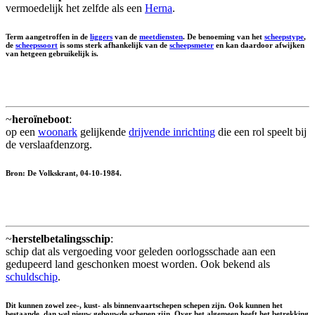
vermoedelijk het zelfde als een
Herna
.
Term aangetroffen in de
liggers
van de
meetdiensten
. De benoeming van het
scheepstype
,
de
scheepssoort
is soms sterk afhankelijk van de
scheepsmeter
en kan daardoor afwijken
van hetgeen gebruikelijk is.
~
heroïneboot
:
op een
woonark
gelijkende
drijvende inrichting
die een rol speelt bij
de verslaafdenzorg.
Bron: De Volkskrant, 04-10-1984.
~
herstelbetalingsschip
:
schip dat als vergoeding voor geleden oorlogsschade aan een
gedupeerd land geschonken moest worden. Ook bekend als
schuldschip
.
Dit kunnen zowel zee-, kust- als binnenvaartschepen schepen zijn. Ook kunnen het
bestaande, dan wel nieuw gebouwde schepen zijn. Over het algemeen heeft het betrekking