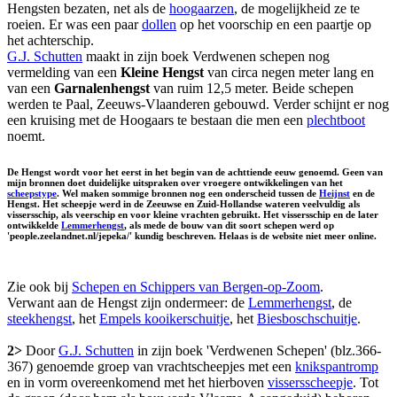
Hengsten bezaten, net als de
hoogaarzen
, de mogelijkheid ze te
roeien. Er was een paar
dollen
op het voorschip en een paartje op
het achterschip.
G.J. Schutten
maakt in zijn boek Verdwenen schepen nog
vermelding van een
Kleine Hengst
van circa negen meter lang en
van een
Garnalenhengst
van ruim 12,5 meter. Beide schepen
werden te Paal, Zeeuws-Vlaanderen gebouwd. Verder schijnt er nog
een kruising met de Hoogaars te bestaan die men een
plechtboot
noemt.
De Hengst wordt voor het eerst in het begin van de achttiende eeuw genoemd. Geen van
mijn bronnen doet duidelijke uitspraken over vroegere ontwikkelingen van het
scheepstype
. Wel maken sommige bronnen nog een onderscheid tussen de
Heijnst
en de
Hengst. Het scheepje werd in de Zeeuwse en Zuid-Hollandse wateren veelvuldig als
vissersschip, als veerschip en voor kleine vrachten gebruikt. Het vissersschip en de later
ontwikkelde
Lemmerhengst
, als mede de bouw van dit soort schepen werd op
'people.zeelandnet.nl/jepeka/' kundig beschreven. Helaas is de website niet meer online.
Zie ook bij
Schepen en Schippers van Bergen-op-Zoom
.
Verwant aan de Hengst zijn ondermeer: de
Lemmerhengst
, de
steekhengst
, het
Empels kooikerschuitje
, het
Biesboschschuitje
.
2>
Door
G.J. Schutten
in zijn boek 'Verdwenen Schepen' (blz.366-
367) genoemde groep van vrachtscheepjes met een
knikspantromp
en in vorm overeenkomend met het hierboven
vissersscheepje
. Tot