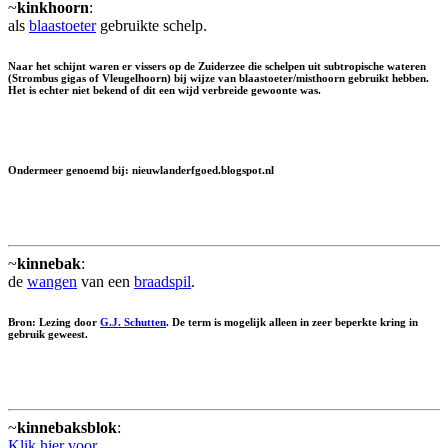
~
kinkhoorn
:
als
blaastoeter
gebruikte schelp.
Naar het schijnt waren er vissers op de Zuiderzee die schelpen uit subtropische wateren
(Strombus gigas of Vleugelhoorn) bij wijze van blaastoeter/misthoorn gebruikt hebben.
Het is echter niet bekend of dit een wijd verbreide gewoonte was.
Ondermeer genoemd bij: nieuwlanderfgoed.blogspot.nl
~
kinnebak
:
de
wangen
van een
braadspil
.
Bron: Lezing door
G.J. Schutten
. De term is mogelijk alleen in zeer beperkte kring in
gebruik geweest.
~
kinnebaksblok
:
Klik hier voor