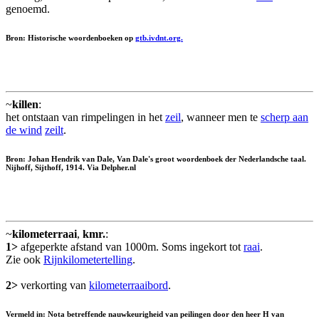
genoemd.
Bron: Historische woordenboeken op
gtb.ivdnt.org.
~
killen
:
het ontstaan van rimpelingen in het
zeil
, wanneer men te
scherp aan
de wind
zeilt
.
Bron: Johan Hendrik van Dale, Van Dale's groot woordenboek der Nederlandsche taal.
Nijhoff, Sijthoff, 1914. Via Delpher.nl
~
kilometerraai
,
kmr.
:
1>
afgeperkte afstand van 1000m. Soms ingekort tot
raai
.
Zie ook
Rijnkilometertelling
.
2>
verkorting van
kilometerraaibord
.
Vermeld in: Nota betreffende nauwkeurigheid van peilingen door den heer H van