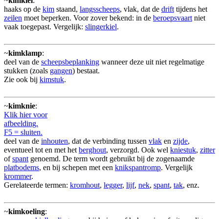
~
kimkiel
:
haaks op de
kim
staand,
langsscheeps
, vlak, dat de
drift
tijdens het
zeilen
moet beperken. Voor zover bekend: in de
beroepsvaart
niet
vaak toegepast. Vergelijk:
slingerkiel
.
~
kimklamp
:
deel van de
scheepsbeplanking
wanneer deze uit niet regelmatige
stukken (zoals
gangen
) bestaat.
Zie ook bij
kimstuk
.
~
kimknie
:
Klik hier voor
afbeelding.
F5 = sluiten.
deel van de
inhouten
, dat de verbinding tussen
vlak
en
zijde
,
eventueel tot en met het
berghout
, verzorgd. Ook wel
kniestuk
,
zitter
of
spant
genoemd. De term wordt gebruikt bij de zogenaamde
platbodems
, en bij schepen met een
knikspantromp
. Vergelijk
krommer
.
Gerelateerde termen:
kromhout
,
legger
,
lijf
,
nek
,
spant
,
tak
, enz.
~
kimkoeling
: