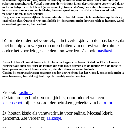
te kunnen blijven strijken, werd de benodigde ruimte voor de mast vaak met houten
schotten afgeschermd. Vanaf ongeveer de twintiger jaren der twintigste eeuw werd daar
ook een hokje voor het toilet (een emmer) getimmerd. Aangezien deze betimmering van
hout was zou men van een bekisting kunnen spreken, maar of daar het woord ook
vandaan komt, is niet bekend.
De grotere schepen strijken de mast niet door het dek heen. De kokerluiken op de uitwip
ontbreken dus. Om toch wat makkelijk bij de ruimte onder het voordek te kunnen, werd
er een luik gemaakt; het kistluik.
b>
ruimte onder het voordek, in het verlengde van de mastkoker, dat
met behulp van wegneembare schotten van de rest van de ruimte
onder het voordek gescheiden kon worden. Zie ook
mastkast
.
Bron: Hijlke Klazes Wiersma in Jachten en Jagen van Netty Gabel en Klaas Jansma.
Hier bedoelt men dus juist de ruimte die vrij moet blijven om de hieling van de mast te
laten passeren, terwijl men onder a juist de ruimte er naast bedoelt.
Gezien de meervoudsvorm zou men eerder verwachten dat het woord, zoals ook onder a
omschreven is, betrekking heeft op de overblijvende ruimtes.
Zie ook:
kistluik
.
c>
later ook gebruikt voor: tijdelijk, door middel van een
kistenschot
, bij het vooronder betroken gedeelte van het
ruim
.
2>
houten kistje als vangwerktuig voor paling. Meestal
kistje
genoemd. Zie verder bij
aalkistje
.