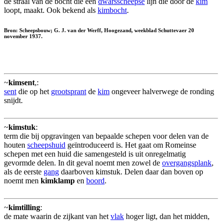
de straal van de bocht die een
dwarsscheepse
lijn die door de
kim
loopt, maakt. Ook bekend als
kimbocht
.
Bron: Scheepsbouw; G. J. van der Werff, Hoogezand, weekblad Schuttevaer 20
november 1937.
~
kimsent
,:
sent
die op het
grootsprant
de
kim
ongeveer halverwege de ronding
snijdt.
~
kimstuk
:
term die bij opgravingen van bepaalde schepen voor delen van de
houten
scheepshuid
geïntroduceerd is. Het gaat om Romeinse
schepen met een huid die samengesteld is uit onregelmatig
gevormde delen. In dit geval noemt men zowel de
overgangsplank
,
als de eerste
gang
daarboven kimstuk. Delen daar dan boven op
noemt men
kimklamp
en
boord
.
~
kimtilling
:
de mate waarin de zijkant van het
vlak
hoger ligt, dan het midden,