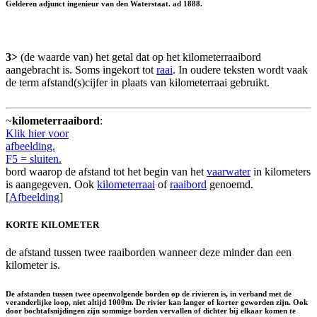
Gelderen adjunct ingenieur van den Waterstaat. ad 1888.
3>
(de waarde van) het getal dat op het kilometerraaibord
aangebracht is. Soms ingekort tot
raai
. In oudere teksten wordt vaak
de term afstand(s)cijfer in plaats van kilometerraai gebruikt.
~
kilometerraaibord
:
Klik hier voor
afbeelding.
F5 = sluiten.
bord waarop de afstand tot het begin van het
vaarwater
in kilometers
is aangegeven. Ook
kilometerraai
of
raaibord
genoemd.
[
Afbeelding
]
KORTE KILOMETER
de afstand tussen twee raaiborden wanneer deze minder dan een
kilometer is.
De afstanden tussen twee opeenvolgende borden op de rivieren is, in verband met de
veranderlijke loop, niet altijd 1000m. De rivier kan langer of korter geworden zijn. Ook
door bochtafsnijdingen zijn sommige borden vervallen of dichter bij elkaar komen te