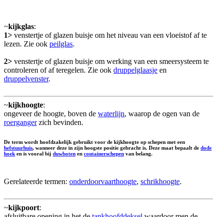
~
kijkglas
:
1>
venstertje of glazen buisje om het niveau van een vloeistof af te
lezen. Zie ook
peilglas
.
2>
venstertje of glazen buisje om werking van een smeersysteem te
controleren of af teregelen. Zie ook
druppelglaasje
en
druppelvenster
.
~
kijkhoogte
:
ongeveer de hoogte, boven de
waterlijn
, waarop de ogen van de
roerganger
zich bevinden.
De term wordt hoofdzakelijk gebruikt voor de kijkhoogte op schepen met een
hefstuurhuis
, wanneer deze in zijn hoogste positie gebracht is. Deze maat bepaalt de
dode
hoek
en is vooral bij
duwboten
en
containerschepen
van belang.
Gerelateerde termen:
onderdoorvaarthoogte
,
schrikhoogte
.
~
kijkpoort
:
afsluitbare opening in het de
tankhoofddeksel
waardoor men de