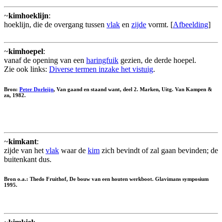
~
kimhoeklijn
:
hoeklijn, die de overgang tussen
vlak
en
zijde
vormt. [
Afbeelding
]
~
kimhoepel
:
vanaf de opening van een
haringfuik
gezien, de derde hoepel.
Zie ook links:
Diverse termen inzake het vistuig
.
Bron:
Peter Dorleijn
, Van gaand en staand want, deel 2. Marken, Uitg. Van Kampen &
zn, 1982.
~
kimkant
:
zijde van het
vlak
waar de
kim
zich bevindt of zal gaan bevinden; de
buitenkant dus.
Bron o.a.: Thedo Fruithof, De bouw van een houten werkboot. Glavimans symposium
1995.