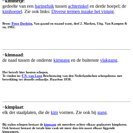
~
kimmetje
:
gedeelte van een
haringfuik
tussen
achterinkel
en derde hoepel; de
kimhoepel
. Zie ook links:
Diverse termen inzake het vistuig
.
Bron:
Peter Dorleijn
, Van gaand en staand want, deel 2. Marken, Uitg. Van Kampen &
zn, 1982.
~
kimnaad
:
de naad tussen de onderste
kimgang
en de buitenste
vlakgang
.
Het betreft hier houten schepen.
Te vinden in:
F.N. van Loon
Beschouwing van den Nederlandschen scheepsbouw met
betrekking tot deszelfs zeilaadje. Haarlem 1838.
~
kimplaat
:
elk der staalplaten, die de
kim
vormen. Zie ook bij
gang
.
Bij stalen schepen bestaat de
kimgang
uit meerdere achter elkaar geplaatste kimplaten.
Ook bestaat bestaat de totale kim vaak uit meer dan één naast elkaar liggende
kimgangen.