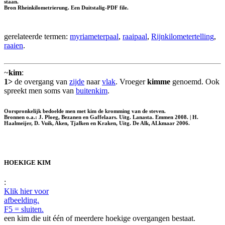
staan.
Bron Rheinkilometrierung. Een Duitstalig-PDF file.
gerelateerde termen:
myriameterpaal
,
raaipaal
,
Rijnkilometertelling
,
raaien
.
~
kim
:
1>
de overgang van
zijde
naar
vlak
. Vroeger
kimme
genoemd. Ook
spreekt men soms van
buitenkim
.
Oorspronkelijk bedoelde men met kim de kromming van de steven.
Bronnen o.a.: J. Ploeg, Bezanen en Gaffelaars. Uitg. Lanasta. Emmen 2008. | H.
Haalmeijer, D. Vuik, Aken, Tjalken en Kraken, Uitg. De Alk, ALkmaar 2006.
HOEKIGE KIM
:
Klik hier voor
afbeelding.
F5 = sluiten.
een kim die uit één of meerdere hoekige overgangen bestaat.