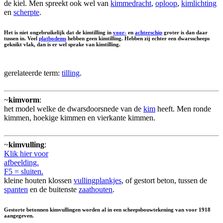
de kiel. Men spreekt ook wel van
kimmedracht
,
oploop
,
kimlichting
en
scherpte
.
Het is niet ongebruikelijk dat de kimtilling in
voor-
en
achterschip
groter is dan daar
tussen in. Veel
platbodems
hebben geen kimtilling. Hebben zij echter een dwarsscheeps
geknikt vlak, dan is er wel sprake van kimtilling.
gerelateerde term:
tilling
.
~
kimvorm
:
het model welke de dwarsdoorsnede van de
kim
heeft. Men ronde
kimmen, hoekige kimmen en vierkante kimmen.
~
kimvulling
:
Klik hier voor
afbeelding.
F5 = sluiten.
kleine houten klossen
vullingplankjes
, of gestort beton, tussen de
spanten
en de buitenste
zaathouten
.
Gestorte betonnen kimvullingen worden al in een scheepsbouwtekening van voor 1918
aangegeven.