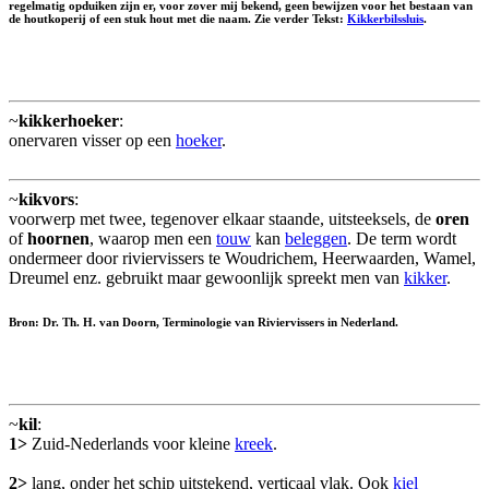
regelmatig opduiken zijn er, voor zover mij bekend, geen bewijzen voor het bestaan van
de houtkoperij of een stuk hout met die naam. Zie verder Tekst:
Kikkerbilssluis
.
~
kikkerhoeker
:
onervaren visser op een
hoeker
.
~
kikvors
:
voorwerp met twee, tegenover elkaar staande, uitsteeksels, de
oren
of
hoornen
, waarop men een
touw
kan
beleggen
. De term wordt
ondermeer door riviervissers te Woudrichem, Heerwaarden, Wamel,
Dreumel enz. gebruikt maar gewoonlijk spreekt men van
kikker
.
Bron: Dr. Th. H. van Doorn, Terminologie van Riviervissers in Nederland.
~
kil
:
1>
Zuid-Nederlands voor kleine
kreek
.
2>
lang, onder het schip uitstekend, verticaal vlak. Ook
kiel