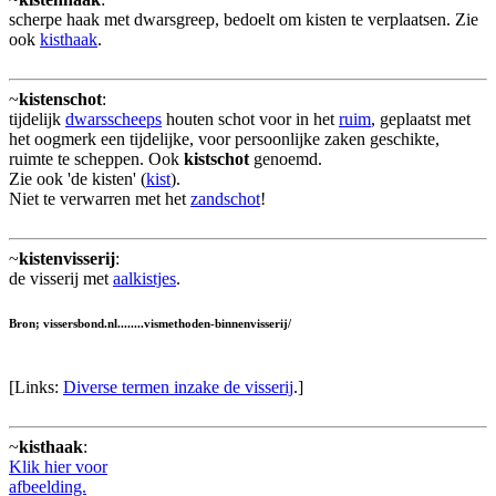
scherpe haak met dwarsgreep, bedoelt om kisten te verplaatsen. Zie
ook
kisthaak
.
~
kistenschot
:
tijdelijk
dwarsscheeps
houten schot voor in het
ruim
, geplaatst met
het oogmerk een tijdelijke, voor persoonlijke zaken geschikte,
ruimte te scheppen. Ook
kistschot
genoemd.
Zie ook 'de kisten' (
kist
).
Niet te verwarren met het
zandschot
!
~
kistenvisserij
:
de visserij met
aalkistjes
.
Bron; vissersbond.nl........vismethoden-binnenvisserij/
[Links:
Diverse termen inzake de visserij
.]
~
kisthaak
:
Klik hier voor
afbeelding.