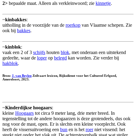
2>
bepaalde maat. Alleen als verkleinwoord; zie
kinnetje
.
~
kinbakkes
:
uitholling in de voorzijde van de
roerkop
van Vlaamse schepen. Zie
ook bij
bakkes
.
~
kinblok
:
vaak een 2 of 3
schijfs
houten
blok
, met onderaan een uitstekend
gedeelte, waar de
loper
op
belegd
kan worden. Zie verder bij
hakblok
.
Bron:
J. van Beylen
Zeilvaart lexicon, Rijksdienst voor het Cultureel Erfgoed,
Amersfoort, 2023.
~
Kinderdijkse hoogaars
:
kleine
Hoogaars
tot circa 9 meter lang, drie meter breed. In
tegenstelling tot de andere hoogaarzen is deze grotendeels, dus ook
nog voor de mast, open. Er is slechts een kleine voorplecht. Ook
heeft de vissersuitvoering een
bun
en is het
roer
niet vissend: het
steekt niet onder het vlak uit. De achterstevenbalk staat wat steiler