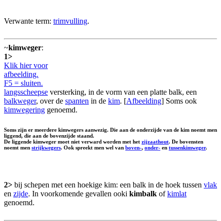
Verwante term:
trimvulling
.
~
kimweger
:
1>
Klik hier voor
afbeelding.
F5 = sluiten.
langsscheepse
versterking, in de vorm van een platte balk, een
balkweger
, over de
spanten
in de
kim
. [
Afbeelding
] Soms ook
kimwegering
genoemd.
Soms zijn er meerdere kimwegers aanwezig. Die aan de onderzijde van de kim noemt men
liggend, die aan de bovenzijde staand.
De liggende kimweger moet niet verward worden met het
zijzaathout
. De bovensten
noemt men
strijkwegers
. Ook spreekt men wel van
boven-
,
onder-
en
tussenkimweger
.
2>
bij schepen met een hoekige kim: een balk in de hoek tussen
vlak
en
zijde
. In voorkomende gevallen ooki
kimbalk
of
kimlat
genoemd.