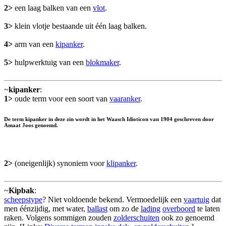
2>
een laag balken van een
vlot
.
3>
klein vlotje bestaande uit één laag balken.
4>
arm van een
kipanker
.
5>
hulpwerktuig van een
blokmaker
.
~
kipanker
:
1>
oude term voor een soort van
vaaranker
.
De term kipanker in deze zin wordt in het Waasch Idioticon van 1904 geschreven door
Amaat Joos genoemd.
2>
(oneigenlijk) synoniem voor
klipanker
.
~
Kipbak
:
scheepstype
? Niet voldoende bekend. Vermoedelijk een
vaartuig
dat
men éénzijdig, met water,
ballast
om zo de
lading
overboord
te laten
raken. Volgens sommigen zouden
zolderschuiten
ook zo genoemd