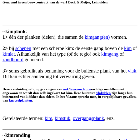
Genoemd in een bouwcontract van de werf Bock & Meijer, Leimuiden.
~
kimplank
:
1>
één der planken (delen), die samen de
kimgang(en)
vormen.
2>
bij
schepen
met een scherpe kim: de eerste gang boven de
kim
of
kimlat
. Afhankelijk van het type (of de regio) ook
kimgang
of
zandboord
genoemd.
3>
soms gebruikt als benaming voor de buitenste plank van het
vlak
.
Dit kan echter aanleiding tot verwarring geven.
Deze aanduiding is bij opgravingen van
aak
/
boerenschouw
-achtige modellen niet
ongewoon en wordt dan zelfs ingekort tot kim. Deze buitenste
vlakdelen
zijn langs hun
buitenrand vaak dikker dan elders. In het Vlaams spreekt men, in vergelijkbare gevallen,
van
knoeselplanken
.
Gerelateerde termen:
kim
,
kimstuk
,
overgangsplank
, enz.
~
kimronding
: