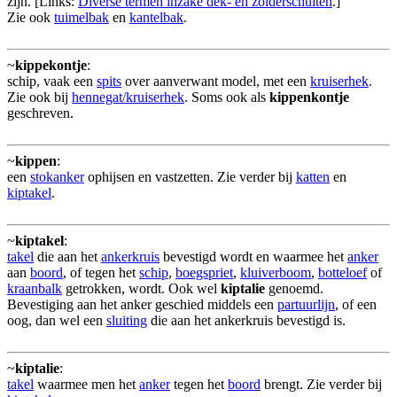
zijn. [Links:
Diverse termen inzake dek- en zolderschuiten
.]
Zie ook
tuimelbak
en
kantelbak
.
~
kippekontje
:
schip, vaak een
spits
over aanverwant model, met een
kruiserhek
.
Zie ook bij
hennegat/kruiserhek
. Soms ook als
kippenkontje
geschreven.
~
kippen
:
een
stokanker
ophijsen en vastzetten. Zie verder bij
katten
en
kiptakel
.
~
kiptakel
:
takel
die aan het
ankerkruis
bevestigd wordt en waarmee het
anker
aan
boord
, of tegen het
schip
,
boegspriet
,
kluiverboom
,
botteloef
of
kraanbalk
getrokken, wordt. Ook wel
kiptalie
genoemd.
Bevestiging aan het anker geschied middels een
partuurlijn
, of een
oog, dan wel een
sluiting
die aan het ankerkruis bevestigd is.
~
kiptalie
:
takel
waarmee men het
anker
tegen het
boord
brengt. Zie verder bij