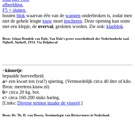
afbeelding.
F5 = sluiten.
houten
blok
waarvan één van de
wangen
onderbroken is, zodat men
niet de gehele lengte
touw
moet
inscheren
. Deze opening kan soms
met een klepje, de
overval
, gesloten worden. Zie ook:
klapblok
.
Bron: Johan Hendrik van Dale, Van Dale's groot woordenboek der Nederlandsche taal.
Nijhoff, Sijthoff, 1914. Via Delpher.nl
~
kinnetje
:
bepaalde hoeveelheid.
a>
een kwart ton (vat?) spiering. (Vermoedelijk circa 40 liter of kilo.
Bron: meertens.knaw.nl)
b>
circa 20 kg. bot.
c>
circa 160-200 stuks haring.
[Links:
Diverse termen inzake de visserij
.]
Bron: Dr. Th. H. van Doorn, Terminologie van Riviervissers in Nederland.