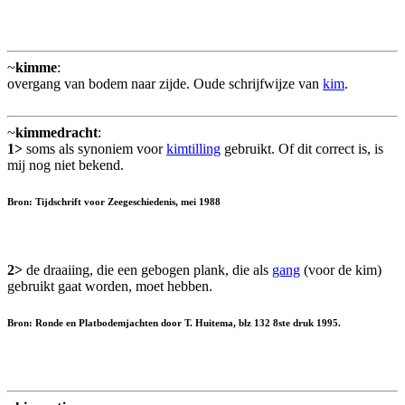
~
kimme
:
overgang van bodem naar zijde. Oude schrijfwijze van
kim
.
~
kimmedracht
:
1>
soms als synoniem voor
kimtilling
gebruikt. Of dit correct is, is
mij nog niet bekend.
Bron: Tijdschrift voor Zeegeschiedenis, mei 1988
2>
de draaiing, die een gebogen plank, die als
gang
(voor de kim)
gebruikt gaat worden, moet hebben.
Bron: Ronde en Platbodemjachten door T. Huitema, blz 132 8ste druk 1995.