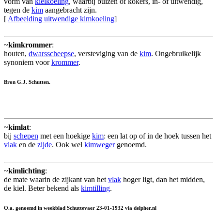
vorm van
kielkoeling
, waarbij buizen of kokers, in- of uitwendig,
tegen de
kim
aangebracht zijn.
[
Afbeelding uitwendige kimkoeling
]
~
kimkrommer
:
houten,
dwarsscheepse
, versteviging van de
kim
. Ongebruikelijk
synoniem voor
krommer
.
Bron G.J. Schutten.
~
kimlat
:
bij
schepen
met een hoekige
kim
: een lat op of in de hoek tussen het
vlak
en de
zijde
. Ook wel
kimweger
genoemd.
~
kimlichting
:
de mate waarin de zijkant van het
vlak
hoger ligt, dan het midden,
de kiel. Beter bekend als
kimtilling
.
O.a. genoemd in weekblad Schuttevaer 23-01-1932 via delpher.nl