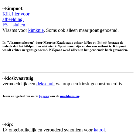
~
kimpoot
:
Klik hier voor
afbeelding.
F5 = sluiten.
Vlaams voor
kimknie
. Soms ook alleen maar
poot
genoemd.
In "Vlaamse schepen" door Maurice Kaak staat echter kiNpoot. Bij mij bestaat de
indruk dat het kiMpoot en niet niet kiNpoot moet zijn en dus een zetfout is. Kimpoot
wordt echter nergens genoemd. KiNpoot werd alleen in het genoemde boek gevonden.
~
kioskvaartuig
:
vermoedelijk een
dekschuit
waarop een kiosk geconstrueerd is.
Term aangetroffen in de
liggers
van de
meetdiensten
.
~
kip
:
1>
ongebruikelijk en verouderd synoniem voor
katrol
.