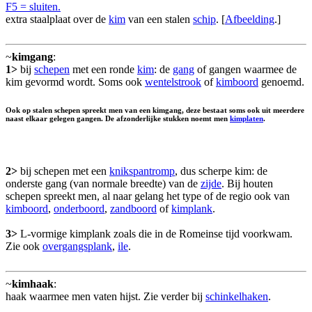
F5 = sluiten.
extra staalplaat over de
kim
van een stalen
schip
. [
Afbeelding
.]
~
kimgang
:
1>
bij
schepen
met een ronde
kim
: de
gang
of gangen waarmee de
kim gevormd wordt. Soms ook
wentelstrook
of
kimboord
genoemd.
Ook op stalen schepen spreekt men van een kimgang, deze bestaat soms ook uit meerdere
naast elkaar gelegen gangen. De afzonderlijke stukken noemt men
kimplaten
.
2>
bij schepen met een
knikspantromp
, dus scherpe kim: de
onderste gang (van normale breedte) van de
zijde
. Bij houten
schepen spreekt men, al naar gelang het type of de regio ook van
kimboord
,
onderboord
,
zandboord
of
kimplank
.
3>
L-vormige kimplank zoals die in de Romeinse tijd voorkwam.
Zie ook
overgangsplank
,
ile
.
~
kimhaak
:
haak waarmee men vaten hijst. Zie verder bij
schinkelhaken
.