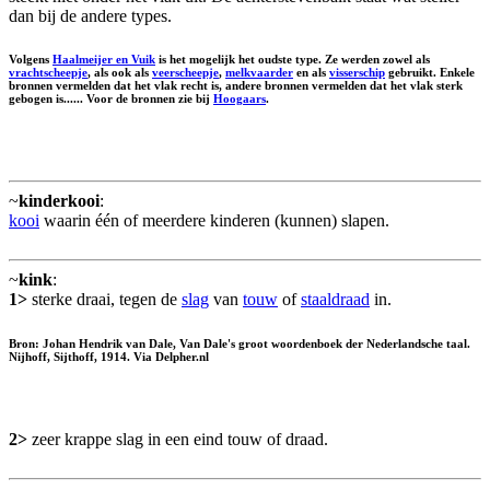
dan bij de andere types.
Volgens
Haalmeijer en Vuik
is het mogelijk het oudste type. Ze werden zowel als
vrachtscheepje
, als ook als
veerscheepje
,
melkvaarder
en als
visserschip
gebruikt. Enkele
bronnen vermelden dat het vlak recht is, andere bronnen vermelden dat het vlak sterk
gebogen is...... Voor de bronnen zie bij
Hoogaars
.
~
kinderkooi
:
kooi
waarin één of meerdere kinderen (kunnen) slapen.
~
kink
:
1>
sterke draai, tegen de
slag
van
touw
of
staaldraad
in.
Bron: Johan Hendrik van Dale, Van Dale's groot woordenboek der Nederlandsche taal.
Nijhoff, Sijthoff, 1914. Via Delpher.nl
2>
zeer krappe slag in een eind touw of draad.