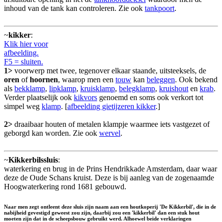
inhoud van de tank kan controleren. Zie ook
tankpoort
.
~
kikker
:
Klik hier voor
afbeelding.
F5 = sluiten.
1>
voorwerp met twee, tegenover elkaar staande, uitsteeksels, de
oren
of
hoornen
, waarop men een
touw
kan
beleggen
. Ook bekend
als
bekklamp
,
lipklamp
,
kruisklamp
,
belegklamp
,
kruishout
en
krab
.
Verder plaatselijk ook
kikvors
genoemd en soms ook verkort tot
simpel weg
klamp
. [
afbeelding gietijzeren kikker
.]
2>
draaibaar houten of metalen klampje waarmee iets vastgezet of
geborgd kan worden. Zie ook
wervel
.
~
Kikkerbilssluis
:
waterkering en brug in de Prins Hendrikkade Amsterdam, daar waar
deze de Oude Schans kruist. Deze is bij aanleg van de zogenaamde
Hoogwaterkering rond 1681 gebouwd.
Naar men zegt ontleent deze sluis zijn naam aan een houtkoperij 'De Kikkerbil', die in de
nabijheid gevestigd geweest zou zijn, daarbij zou een 'kikkerbil' dan een stuk hout
moeten zijn dat in de scheepsbouw gebruikt werd. Alhoewel beide verklaringen