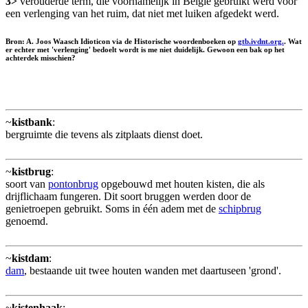
3>
verouderde term, die voornamelijk in België gebruikt werd voor
een verlenging van het ruim, dat niet met luiken afgedekt werd.
Bron: A. Joos Waasch Idioticon via de Historische woordenboeken op
gtb.ivdnt.org.
. Wat
er echter met 'verlenging' bedoelt wordt is me niet duidelijk. Gewoon een bak op het
achterdek misschien?
~
kistbank
:
bergruimte die tevens als zitplaats dienst doet.
~
kistbrug
:
soort van
pontonbrug
opgebouwd met houten kisten, die als
drijflichaam fungeren. Dit soort bruggen werden door de
genietroepen gebruikt. Soms in één adem met de
schipbrug
genoemd.
~
kistdam
:
dam
, bestaande uit twee houten wanden met daartuseen 'grond'.
~
kistenhaak
: