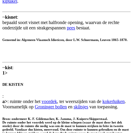
kiptakel
.
~
kisnet
:
bepaald soort visnet met halfronde opening, waarvan de rechte
onderzijde uit een strakgespannen
pees
bestaat.
Genoemd in: Algemeen Vlaamsch Idioticon, door L.W. Schuermans, Leuven 1865-1870.
~
kist
:
1>
DE KISTEN
:
a>
: ruimte onder het
voordek
, ter weerszijden van de
kokerluiken
.
Voornamelijk op
Groninger bollen
en
skûtsjes
van toepassing.
Bron: ondermeer K. F. Gildemacher, K. Jansma, J. Kuipers:Skipperstaal.
De ruimte onder het voordek werd op de kleine schepen (waar de mast door het dek
steekt) door de ruimte die nodig was om de mast te kunnen strijken in feite in tweeën
gedeeld. Vandaar dus kisten, meervoud. Om deze ruimte te kunnen gebruiken en de mast