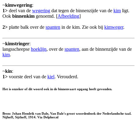
~
kimwegering
:
1>
deel van de
wegering
dat tegen de binnenzijde van de
kim
ligt.
Ook
binnenkim
genoemd. [
Afbeelding
]
2>
platte balk over de
spanten
in de kim. Zie ook bij
kimweger
.
~
kimstringer
:
langsscheepse
hoeklijn
, over de
spanten
, aan de binnenzijde van de
kim
.
~
kin
:
1>
voorste deel van de
kiel
. Verouderd.
Het is onzeker of dit woord ook in de binnenvaart opgang heeft gevonden.
Bron: Johan Hendrik van Dale, Van Dale's groot woordenboek der Nederlandsche taal.
Nijhoff, Sijthoff, 1914. Via Delpher.nl