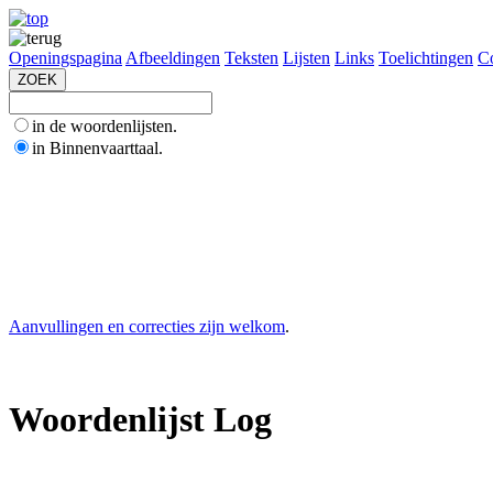
Openingspagina
Afbeeldingen
Teksten
Lijsten
Links
Toelichtingen
Co
in de woordenlijsten.
in Binnenvaarttaal.
Aanvullingen en correcties zijn welkom
.
Woordenlijst Log