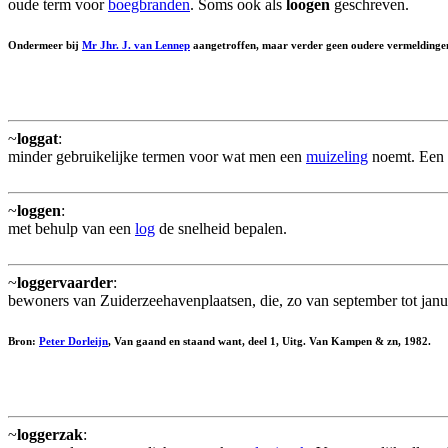
oude term voor
boegbranden
. Soms ook als
loogen
geschreven.
Ondermeer bij
Mr Jhr. J. van Lennep
aangetroffen, maar verder geen oudere vermeldinge
~
loggat
:
minder gebruikelijke termen voor wat men een
muizeling
noemt. Een 
~
loggen
:
met behulp van een
log
de snelheid bepalen.
~
loggervaarder
:
bewoners van Zuiderzeehavenplaatsen, die, zo van september tot jan
Bron:
Peter Dorleijn
, Van gaand en staand want, deel 1, Uitg. Van Kampen & zn, 1982.
~
loggerzak
: