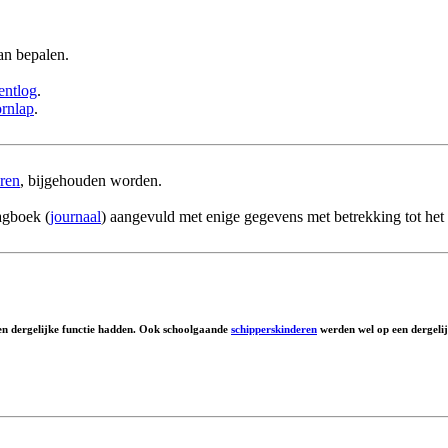
n bepalen.
entlog
.
ornlap
.
ren
, bijgehouden worden.
agboek (
journaal
) aangevuld met enige gegevens met betrekking tot het
en dergelijke functie hadden. Ook schoolgaande
schipperskinderen
werden wel op een dergelij