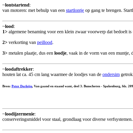
~
lontstartend
:
van motoren: met behulp van een
startlontje
op gang te brengen. Start
~
lood
:
1>
algemene benaming voor een klein zwaar voorwerp dat bedoelt is om
2>
verkorting van
peillood
.
3>
metalen plaatje, dus een
loodje
, vaak in de vorm van een muntje, da
~
loodaftrekker
:
houten lat ca. 45 cm lang waarmee de loodjes van de
ondersim
getrok
Bron:
Peter Dorleijn
, Van gaand en staand want, deel 3. Bunschoten - Spakenburg, blz. 2
~
loodijzermenie
:
conserveringsmiddel voor staal, grondlaag voor diverse verfsystemen.