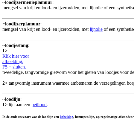
~
loodijzermenieplamuur
:
mengsel van krijt en lood- en ijzeroxiden, met lijnolie of een synthe
~
loodijzerplamuur
:
mengsel van krijt en lood- en ijzeroxiden, met
lijnolie
of een syntheti
~
loodjestang
:
1>
Klik hier voor
afbeelding.
F5 = sluiten.
tweedelige, tangvormige gietvorm voor het gieten van loodjes voor de
2>
tangvormig instrument waarmee ambtenaren de verzegelingen bor
~
loodlijn
:
1>
lijn aan een
peillood
.
In de oude zeevaart was de loodlijn een
kabelslag
, hennepen lijn, op regelmatige afstande