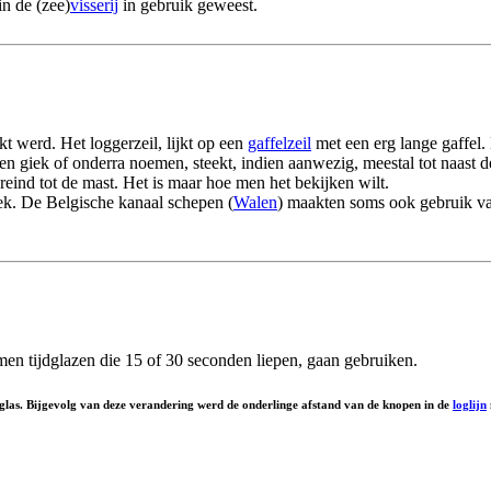
in de (zee)
visserij
in gebruik geweest.
t werd. Het loggerzeil, lijkt op een
gaffelzeil
met een erg lange gaffel.
n giek of onderra noemen, steekt, indien aanwezig, meestal tot naast de
eind tot de mast. Het is maar hoe men het bekijken wilt.
iek. De Belgische kanaal schepen (
Walen
) maakten soms ook gebruik van
 men tijdglazen die 15 of 30 seconden liepen, gaan gebruiken.
las. Bijgevolg van deze verandering werd de onderlinge afstand van de knopen in de
loglijn