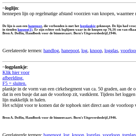
~
loglijn
:
hennepen lijn op regelmatige afstand voorzien van knopen, waarmee 
De lijn is aan een
hanepoot
, die verbonden is met het
logplankje
geknoopt. De lijn had vroe
in tienden
knopen(1)
. Er zijn echter ook loglijnen waar in de knopen op 76,16 cm van elkaa
Bron A. Dolfin, Handboek voor de binnenvaart. Born's Uitgeversbedrijf,1946.
Gerelateerde termen:
handlog
,
hanepoot
,
log
,
knoop
,
logglas
,
voorloo
~
logplankje
:
Klik hier voor
afbeelding.
F5 = sluiten.
plankje in de vorm van een cirkelsegment van ca. 50 graden, aan de 
dat in een busje dat aan de voorloop zit, vastklemt. Tijdens het logge
lijn makkelijk in halen.
Het schijnt voor te komen dat de tophoek niet direct aan de voorloop v
Bron A. Dolfin, Handboek voor de binnenvaart. Born's Uitgeversbedrijf,1946.
Gerelateerde termen:
hanepoot
,
log
,
knoop
,
logglas
,
voorloop
.
tornlap