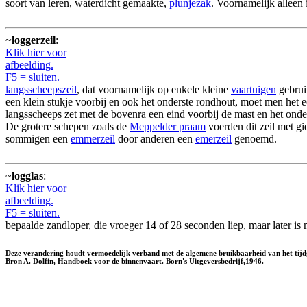
soort van leren, waterdicht gemaakte,
plunjezak
. Voornamelijk alleen 
~
loggerzeil
:
Klik hier voor
afbeelding.
F5 = sluiten.
langsscheepszeil
, dat voornamelijk op enkele kleine
vaartuigen
gebruik
een klein stukje voorbij en ook het onderste rondhout, moet men het ee
langsscheeps zet met de bovenra een eind voorbij de mast en het onder
De grotere schepen zoals de
Meppelder praam
voerden dit zeil met g
sommigen een
emmerzeil
door anderen een
emerzeil
genoemd.
~
logglas
:
Klik hier voor
afbeelding.
F5 = sluiten.
bepaalde zandloper, die vroeger 14 of 28 seconden liep, maar later is
Deze verandering houdt vermoedelijk verband met de algemene bruikbaarheid van het tijdg
Bron A. Dolfin, Handboek voor de binnenvaart. Born's Uitgeversbedrijf,1946.