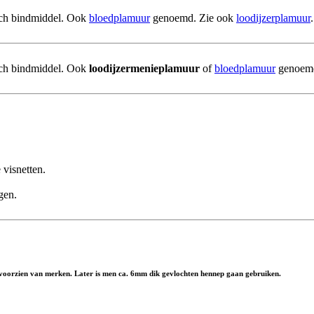
tisch bindmiddel. Ook
bloedplamuur
genoemd. Zie ook
loodijzerplamuur
.
sch bindmiddel. Ook
loodijzermenieplamuur
of
bloedplamuur
genoem
 visnetten.
gen.
n voorzien van merken. Later is men ca. 6mm dik gevlochten hennep gaan gebruiken.