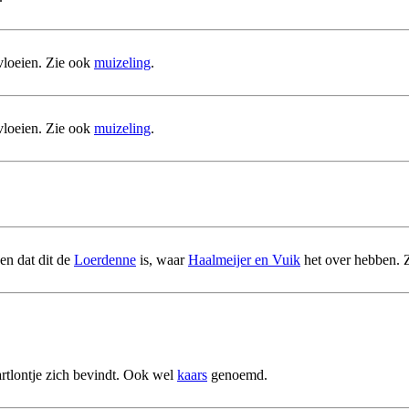
 vloeien. Zie ook
muizeling
.
 vloeien. Zie ook
muizeling
.
en dat dit de
Loerdenne
is, waar
Haalmeijer en Vuik
het over hebben. Z
artlontje zich bevindt. Ook wel
kaars
genoemd.