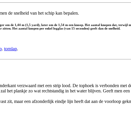
men de snelheid van het schip kan bepalen.
ger om de 1,44 m (1,5 yard), later om de 1,54 m een knoop. Het aantal knopen dat, terwijl m
r zitten. Het aantal knopen per enkel logglas (van 15 seconden) geeft dan de snelheid.
p
.
tornlap
.
onderkant verzwaard met een strip lood. De tophoek is verbonden met 
n zal het plankje zo wat rechtstandig in het water blijven. Geeft men een
ast zit, maar een afzonderlijk eindje lijn heeft dat aan de voorloop gek
.