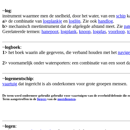
~
log
:
instrument waarmee men de snelheid, door het water, van een
schip
ka
a>
de combinatie van
logplankje
en
loglijn
. Zie ook
handlog
.
b>
mechanisch meetinstrument dat de afgelegde afstand meet. Zie
pat
Gerelateerde termen:
hanepoot
,
logplank
,
knoop
,
logglas
,
voorloop
.
t
~
logboek
:
1>
het boek waarin alle gegevens, die verband houden met het
navige
2>
voornamelijk onder watersporters: een combinatie van een soort d
~
logementschip
:
vaartuig
dat ingericht is als onderkomen voor grote groepen mensen.
De term werd ondermeer gebruikt gebruikt voor vaartuigen van de overheid/defensie die e
Term aangetroffen in de
liggers
van de
meetdiensten
.
~
logen
: