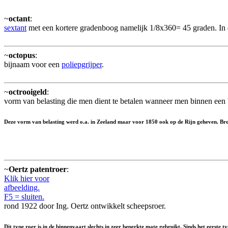
~
octant
:
sextant
met een kortere gradenboog namelijk 1/8x360= 45 graden. In
~
octopus
:
bijnaam voor een
poliepgrijper
.
~
octrooigeld
:
vorm van belasting die men dient te betalen wanneer men binnen een b
Deze vorm van belasting werd o.a. in Zeeland maar voor 1850 ook op de Rijn geheven. B
~
Oertz patentroer
:
Klik hier voor
afbeelding.
F5 = sluiten.
rond 1922 door Ing. Oertz ontwikkelt scheepsroer.
Dit type roer is in de binnenvaart slechts in zeer beperkte mate gebruikt. Sinds het eerste t