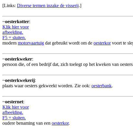
[Links:
Diverse termen inzake de visserij
.]
~
oesterkotter
:
Klik hier voor
afbeelding.
F5 = sluiten.
modern
motorvaartuig
dat gebruikt wordt om de
oesterkor
voort te sle
~
oesterkweker
:
persoon die, of een bedrijf dat, zich toelegt op het kweken van oesters
~
oesterkwekerij
:
plaats waar oesters gekweekt worden. Zie ook:
oesterbank
.
~
oesternet
:
Klik hier voor
afbeelding.
F5 = sluiten.
oudere benaming van een
oesterkor
.