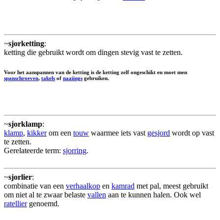
~
sjorketting
:
ketting die gebruikt wordt om dingen stevig vast te zetten.
Voor het aanspannen van de ketting is de ketting zelf ongeschikt en moet men
spanschroeven
,
takels
of
naaiings
gebruiken.
~
sjorklamp
:
klamp
,
kikker
om een
touw
waarmee iets vast
gesjord
wordt op vast
te zetten.
Gerelateerde term:
sjorring
.
~
sjorlier
:
combinatie van een
verhaalkop
en
kamrad
met pal, meest gebruikt
om niet al te zwaar belaste
vallen
aan te kunnen halen. Ook wel
ratellier
genoemd.