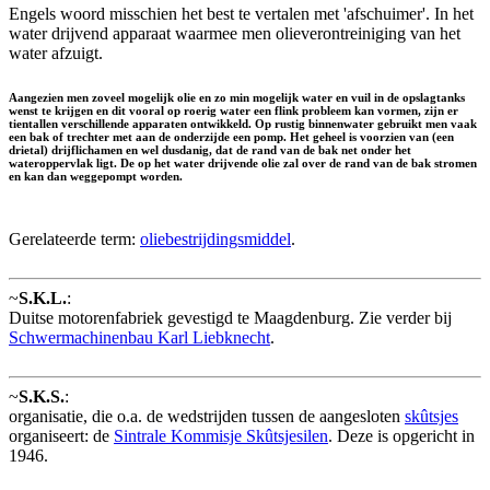
Engels woord misschien het best te vertalen met 'afschuimer'. In het
water drijvend apparaat waarmee men olieverontreiniging van het
water afzuigt.
Aangezien men zoveel mogelijk olie en zo min mogelijk water en vuil in de opslagtanks
wenst te krijgen en dit vooral op roerig water een flink probleem kan vormen, zijn er
tientallen verschillende apparaten ontwikkeld. Op rustig binnenwater gebruikt men vaak
een bak of trechter met aan de onderzijde een pomp. Het geheel is voorzien van (een
drietal) drijflichamen en wel dusdanig, dat de rand van de bak net onder het
wateroppervlak ligt. De op het water drijvende olie zal over de rand van de bak stromen
en kan dan weggepompt worden.
Gerelateerde term:
oliebestrijdingsmiddel
.
~
S.K.L.
:
Duitse motorenfabriek gevestigd te Maagdenburg. Zie verder bij
Schwermachinenbau Karl Liebknecht
.
~
S.K.S.
:
organisatie, die o.a. de wedstrijden tussen de aangesloten
skûtsjes
organiseert: de
Sintrale Kommisje Skûtsjesilen
. Deze is opgericht in
1946.