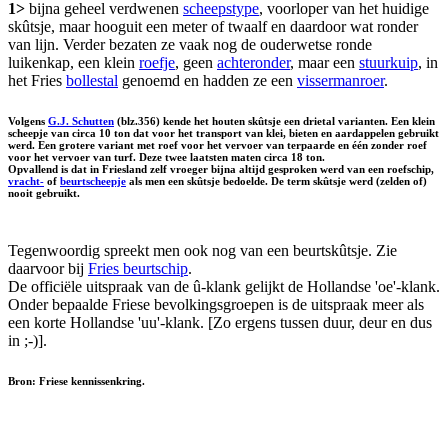
1>
bijna geheel verdwenen
scheepstype
, voorloper van het huidige
skûtsje, maar hooguit een meter of twaalf en daardoor wat ronder
van lijn. Verder bezaten ze vaak nog de ouderwetse ronde
luikenkap, een klein
roefje
, geen
achteronder
, maar een
stuurkuip
, in
het Fries
bollestal
genoemd en hadden ze een
vissermanroer
.
Volgens
G.J. Schutten
(blz.356) kende het houten skûtsje een drietal varianten. Een klein
scheepje van circa 10 ton dat voor het transport van klei, bieten en aardappelen gebruikt
werd. Een grotere variant met roef voor het vervoer van terpaarde en één zonder roef
voor het vervoer van turf. Deze twee laatsten maten circa 18 ton.
Opvallend is dat in Friesland zelf vroeger bijna altijd gesproken werd van een
roefschip
,
vracht-
of
beurtscheepje
als men een skûtsje bedoelde. De term skûtsje werd (zelden of)
nooit gebruikt.
Tegenwoordig spreekt men ook nog van een beurtskûtsje. Zie
daarvoor bij
Fries beurtschip
.
De officiële uitspraak van de û-klank gelijkt de Hollandse 'oe'-klank.
Onder bepaalde Friese bevolkingsgroepen is de uitspraak meer als
een korte Hollandse 'uu'-klank. [Zo ergens tussen duur, deur en dus
in ;-)].
Bron: Friese kennissenkring.