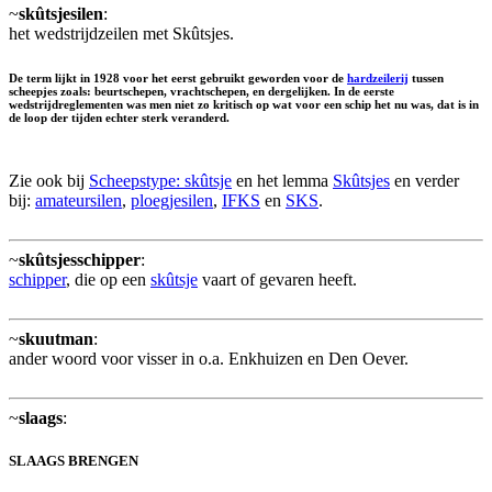
~
skûtsjesilen
:
het wedstrijdzeilen met Skûtsjes.
De term lijkt in 1928 voor het eerst gebruikt geworden voor de
hardzeilerij
tussen
scheepjes zoals: beurtschepen, vrachtschepen, en dergelijken. In de eerste
wedstrijdreglementen was men niet zo kritisch op wat voor een schip het nu was, dat is in
de loop der tijden echter sterk veranderd.
Zie ook bij
Scheepstype: skûtsje
en het lemma
Skûtsjes
en verder
bij:
amateursilen
,
ploegjesilen
,
IFKS
en
SKS
.
~
skûtsjesschipper
:
schipper
, die op een
skûtsje
vaart of gevaren heeft.
~
skuutman
:
ander woord voor visser in o.a. Enkhuizen en Den Oever.
~
slaags
:
SLAAGS BRENGEN