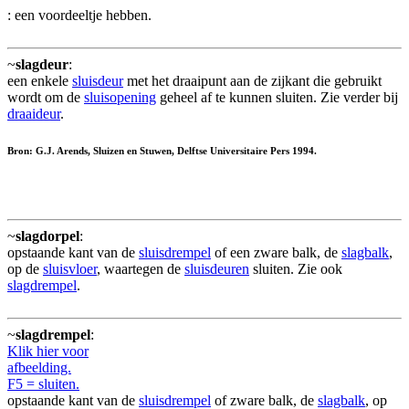
: een voordeeltje hebben.
~
slagdeur
:
een enkele
sluisdeur
met het draaipunt aan de zijkant die gebruikt
wordt om de
sluisopening
geheel af te kunnen sluiten. Zie verder bij
draaideur
.
Bron: G.J. Arends, Sluizen en Stuwen, Delftse Universitaire Pers 1994.
~
slagdorpel
:
opstaande kant van de
sluisdrempel
of een zware balk, de
slagbalk
,
op de
sluisvloer
, waartegen de
sluisdeuren
sluiten. Zie ook
slagdrempel
.
~
slagdrempel
:
Klik hier voor
afbeelding.
F5 = sluiten.
opstaande kant van de
sluisdrempel
of zware balk, de
slagbalk
, op