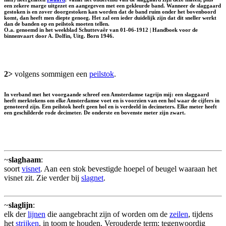
een zekere marge uitgezet en aangegeven met een gekleurde band. Wanneer de slaggaard
gestoken is en zover doorgestoken kan worden dat de band ruim onder het bovenboord
komt, dan heeft men diepte genoeg. Het zal een ieder duidelijk zijn dat dit sneller werkt
dan de banden op en peilstok moeten tellen.
O.a. genoemd in het weekblad Schuttevaêr van 01-06-1912 | Handboek voor de
binnenvaart door A. Dolfin, Uitg. Born 1946.
2>
volgens sommigen een
peilstok
.
In verband met het voorgaande schreef een Amsterdamse tagrijn mij: een slaggaard
heeft merktekens om elke Amsterdamse voet en is voorzien van een hol waar de cijfers in
genoteerd zijn. Een peilstok heeft geen hol en is verdeeld in decimeters. Elke meter heeft
een geschilderde rode decimeter. De onderste en bovenste meter zijn zwart.
~
slaghaam
:
soort
visnet
. Aan een stok bevestigde hoepel of beugel waaraan het
visnet zit. Zie verder bij
slagnet
.
~
slaglijn
:
elk der
lijnen
die aangebracht zijn of worden om de
zeilen
, tijdens
het
strijken
, in toom te houden. Verouderde term; tegenwoordig