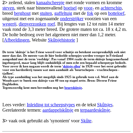
2>
zeilend, stalen
kanaalscheepje
met ronde vormen en kromme
steven
, sterk naar binnenvallend
boeisel
op
voor-
en
achterschip
,
breed
berghout
met
stuiten
,
gaffeltuig
met de
fok
op een
botteloef
,
uitgerust met een zogenaamde
onderstrijker
voorzien van een
wegerij
,
diepverzonken
roef
. Bij lengtes van 12 tot ruim 14 meter
vaak rond de 3,3 meter breed. De grotere maten tot ca. 18 x 4,2 m.
De holte bedroeg over het algemeen niet meer dan 1,2 meter.
[
Afbeeldingen
, Website
Skûtsjehistorie
]
De term 'skûtsje' is het Friese woord voor schuitje en betekent oorspronkelijk ook niet
meer dan dat. De meeste van de hier bedoelde scheepjes werden vroeger in Friesland
aangeduid met de term 'roefskip'. Pas vanaf 1904 raakt de term skûtsje langzamerhand
ingeburgerd, maar lang blijft onduidelijk of men echt een bepaald scheepstype bedoelt.
Voor zover ik kon nagaan wordt de term '
skûtsje-sîlen
' in 1928 voor het eerst gebruikt
voor een hardzeilerij tussen wat men aanduidt als 'beurtschepen - vrachtschepen -
tjalken'.
Als type aanduiding was het mogelijk sinds 1925 in gebruik toen v.d. Werf aan de
Woudvaart te Sneek een skûtsje van 40 ton op stapel zette. Bron: Diverse Friese
Dagbladen.
Tegenwoordig kent men bovendien nog het
beurtskûtsje
.
Lees verder:
Inleiding tot scheepstypes
en de tekst
Skûtsjes
.
Gerelateerde termen:
aardappelskûtsje
en
terpaardeskûtsje
.
3>
vaak ook gebruikt als 'synoniem' voor
Skûte
.