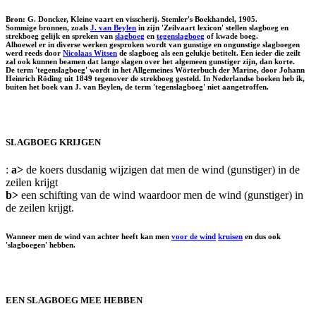
Bron: G. Doncker, Kleine vaart en visscherij. Stemler's Boekhandel, 1905.
Sommige bronnen, zoals
J. van Beylen
in zijn 'Zeilvaart lexicon' stellen slagboeg en
strekboeg gelijk en spreken van
slagboeg
en
tegenslagboeg
of
kwade boeg
.
Alhoewel er in diverse werken gesproken wordt van gunstige en ongunstige slagboegen
werd reeds door
Nicolaas Witsen
de slagboeg als een gelukje betitelt. Een ieder die zeilt
zal ook kunnen beamen dat lange slagen over het algemeen gunstiger zijn, dan korte.
De term 'tegenslagboeg' wordt in het Allgemeines Wörterbuch der Marine, door Johann
Heinrich Röding uit 1849 tegenover de strekboeg gesteld. In Nederlandse boeken heb ik,
buiten het boek van J. van Beylen, de term 'tegenslagboeg' niet aangetroffen.
SLAGBOEG KRIJGEN
:
a>
de koers dusdanig wijzigen dat men de wind (gunstiger) in de
zeilen krijgt
b>
een schifting van de wind waardoor men de wind (gunstiger) in
de zeilen krijgt.
Wanneer men de wind van achter heeft kan men
voor de wind
kruisen
en dus ook
'slagboegen' hebben.
EEN SLAGBOEG MEE HEBBEN