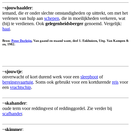
~
sjouwhaalder
:
iemand, die er onder slechte omstandigheden op uittrekt, om met het
verlenen van hulp aan
schepen
, die in moeilijkheden verkeren, wat
(bij) te verdienen. Ook
gelegenheidsberger
genoemd. Vergelijk:
haai
.
Bron:
Peter Dorleijn
, Van gaand en staand want, deel 1. Enkhuizen, Uitg. Van Kampen &
zn, 1982.
~
sjouwtje
:
onverwacht of kort durend werk voor een
sleepboot
of
bergingsvaartuig
. Soms ook gebruikt voor een kortdurende
reis
voor
een
vrachtschip
.
~
skahander
:
oude term voor reddingvest of reddinggordel. Zie verder bij
scafhander
.
~
skimmer
: