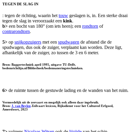
TEGEN DE SLAG IN
: tegen de richting, waarin het
touw
geslagen is, in. Een sterke draai
tegen de slag in veroorzaakt een
kink
.
b>
een bocht van 180° (om iets heen); een
rondtorn
of
contrarondtorn
.
5>
op
snijkopzuigers
met een
spudwagen
de afstand die de
spudwagen, dus ook de zuiger, verplaatst kan worden. Deze ligt,
afhankelijk van de zuiger, zo tussen de 3 en 6 meter.
Bron: Baggertechniek april 1995, uitgave TU-Delft.
bodemrichtlijn.nl/Bibliotheek/bodemsaneringstechnieken.
6>
de ruimte tussen de gestuwde lading en de wanden van het ruim.
Vermoedelijk uit de zeevaart en mogelijk ook alleen daar ingebruik.
Bron:
J. van Beylen
Zeilvaart lexicon, Rijksdienst voor het Cultureel Erfgoed,
Amersfoort, 2023
7>
volgens
Nicolaas Witsen
ook de
lijzijde
van het schip.