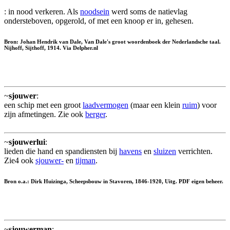
: in nood verkeren. Als
noodsein
werd soms de natievlag
ondersteboven, opgerold, of met een knoop er in, gehesen.
Bron: Johan Hendrik van Dale, Van Dale's groot woordenboek der Nederlandsche taal.
Nijhoff, Sijthoff, 1914. Via Delpher.nl
~
sjouwer
:
een schip met een groot
laadvermogen
(maar een klein
ruim
) voor
zijn afmetingen. Zie ook
berger
.
~
sjouwerlui
:
lieden die hand en spandiensten bij
havens
en
sluizen
verrichten.
Zie4 ook
sjouwer-
en
tijman
.
Bron o.a.: Dirk Huizinga, Scheepsbouw in Stavoren, 1846-1920, Uitg. PDF eigen beheer.
~
sjouwerman
: