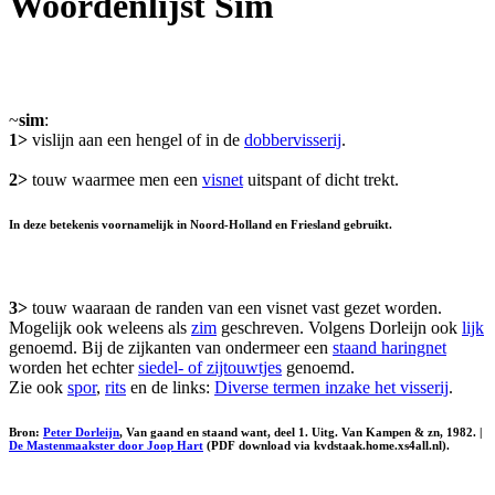
Woordenlijst Sim
~
sim
:
1>
vislijn aan een hengel of in de
dobbervisserij
.
2>
touw waarmee men een
visnet
uitspant of dicht trekt.
In deze betekenis voornamelijk in Noord-Holland en Friesland gebruikt.
3>
touw waaraan de randen van een visnet vast gezet worden.
Mogelijk ook weleens als
zim
geschreven. Volgens Dorleijn ook
lijk
genoemd. Bij de zijkanten van ondermeer een
staand haringnet
worden het echter
siedel- of zijtouwtjes
genoemd.
Zie ook
spor
,
rits
en de links:
Diverse termen inzake het visserij
.
Bron:
Peter Dorleijn
, Van gaand en staand want, deel 1. Uitg. Van Kampen & zn, 1982. |
De Mastenmaakster door Joop Hart
(PDF download via kvdstaak.home.xs4all.nl).