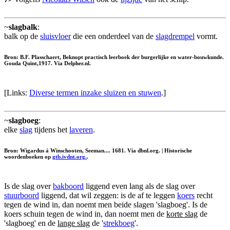
~
slagbalk
:
balk op de
sluisvloer
die een onderdeel van de
slagdrempel
vormt.
Bron: B.F. Plasschaert, Beknopt practisch leerboek der burgerlijke en water-bouwkunde.
Gouda Quint,1917. Via Delpher.nl.
[Links:
Diverse termen inzake sluizen en stuwen
.]
~
slagboeg
:
elke
slag
tijdens het
laveren
.
Bron: Wigardus á Winschooten, Seeman.... 1681. Via dbnl.org. | Historische
woordenboeken op
gtb.ivdnt.org.
.
Is de slag over
bakboord
liggend even lang als de slag over
stuurboord
liggend, dat wil zeggen: is de af te leggen
koers
recht
tegen de wind in, dan noemt men beide slagen 'slagboeg'. Is de
koers schuin tegen de wind in, dan noemt men de
korte slag
de
'slagboeg' en de
lange slag
de '
strekboeg
'.