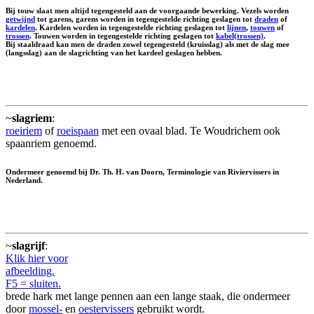
Bij touw slaat men altijd tegengesteld aan de voorgaande bewerking. Vezels worden
getwijnd
tot garens, garens worden in tegengestelde richting geslagen tot
draden
of
kardelen
. Kardelen worden in tegengestelde richting geslagen tot
lijnen
,
touwen
of
trossen
. Touwen worden in tegengestelde richting geslagen tot
kabel(trossen)
.
Bij staaldraad kan men de draden zowel tegengesteld (kruisslag) als met de slag mee
(langsslag) aan de slagrichting van het kardeel geslagen hebben.
~
slagriem
:
roeiriem
of
roeispaan
met een ovaal blad. Te Woudrichem ook
spaanriem genoemd.
Ondermeer genoemd bij Dr. Th. H. van Doorn, Terminologie van Riviervissers in
Nederland.
~
slagrijf
:
Klik hier voor
afbeelding.
F5 = sluiten.
brede hark met lange pennen aan een lange staak, die ondermeer
door
mossel-
en
oestervissers
gebruikt wordt.