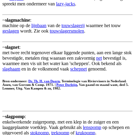
spreekt men ondermeer van
lazy-jacks
.
~
slagmachine
:
machine op de
lijnbaan
van de
touwslagerij
waarmee het touw
geslagen
wordt. Zie ook
touwslagersmolen
.
~
slagnet
:
met twee recht tegenover elkaar liggende punten, aan een lange stok
bevestigde, metalen ring waaraan een zakvormig
net
bevestigd is,
waarmee men vis uit het water kan 'scheppen'. Ook bekend als
slaghaam
en in de volksmond vaak
schepnet
genoemd.
Bron ondermeer:
Dr. Th. H. van Doorn
, Terminologie van Riviervissers in Nederland.
Assen, van Gorcum & Comp. 1971. |
Peter Dorleijn
, Van gaand en staand want, deel 5.
Lemmer, Uitg. Van Kampen & zn, 1982.
~
slagpomp
:
enkelwerkende zuigerpomp, met een klep in de zuiger en een
laaggeplaatste voetklep. Vaak gebruikt als
lenspomp
op schepen en
uitgevoerd als
stokpomp
,
trekpomp
of
krukpomp
.