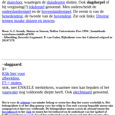
de
sluisvloer
, waartegen de
sluisdeuren
sluiten. Ook
slagdorpel
of
bij vergissing(?)
jokdorpel
genoemd. Men onderscheidt de
onderslagdrempel
en de
bovenslagdrempel
. De eerste is van de
benedendeur
, de tweede van de
bovendeur
. Zie ook links:
Diverse
termen inzake sluizen en stuwen
.
Bron: G.J. Arends, Sluizen en Stuwen, Delftse Universitaire Pers 1994. | kennisbank-
waterbouw.tudelft.nl/WD/
- Afbeelding (bewerkt fragment): P. van Galen, Rijksdienst voor het Cultureel erfgoed nr
20247379.
~
slaggaard
:
1>
Klik hier voor
afbeelding.
F5 = sluiten.
stok, met ENKELE merktekens, waarmee men kan bepalen of het
vaarwater
nog voldoende diepte heeft. Ook
plechtgaard
genoemd.
Het is voor de
schipper
van minder belang te weten hoe diep het water werkelijk is. Het
belangrijkste is of het diep genoeg voor het schip is. Een stok waarop bepaalde maten zijn
aangegeven is hiervoor voldoende. De belangrijkste maten waren de afstand tussen het
bovenboord
en het
vlak
en tussen het bovenboord en de onderkant van het (geheel of
half) neergelaten
zwaard
. Vanaf het ondereind van de slaggaard zijn deze maten, plus