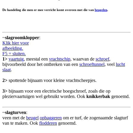
De handeling die men er mee verricht komt overeen met die van
beugelen
.
~
slagroomklopper
:
Klik hier voor
afbeelding.
F5 = sluiten.
1>
vaartuig
, meestal een
vrachtschip
, waarvan de
schroef
,
bijvoorbeeld door het ontbreken van een
schroeftunnel
, veel
lucht
slaat
.
2>
spottende bijnaam voor kleine vrachtscheepjes.
3>
bijnaam voor een electrische boegschroef, zoals die op
pleziervaartuigen wel gebruikt worden. Ook
knikkerbak
genoemd.
~
slagturven
:
veen met de
beugel
opbaggeren
om er turf, de zogenaamde slagturf
van te maken. Ook
flodderen
genoemd.