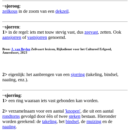
~
sjoroog
:
zeilkous
in de zoom van een
dekzeil
.
~
sjorren
:
1>
in de regel: iets met touw stevig vast, dus
zeevast
, zetten. Ook
aansjorren
of
vastsjorren
genoemd.
Bron:
J. van Beylen
Zeilvaart lexicon, Rijksdienst voor het Cultureel Erfgoed,
Amersfoort, 2023
2>
eigenlijk: het aanbrengen van een
sjorring
(takeling, bindsel,
naaiing, enz.).
~
sjorring
:
1>
een ring waaraan iets vast gebonden kan worden.
2>
verzamelnaam voor een aantal
'knopen'
, die uit een aantal
rondtorns
gevolgd door één of twee
steken
bestaan. Hieronder
worden gerekend: de
takeling
, het
bindsel
, de
muizing
en de
naaiing
.