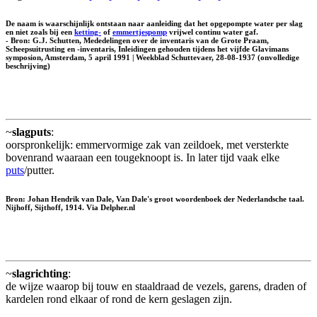
De naam is waarschijnlijk ontstaan naar aanleiding dat het opgepompte water per slag
en niet zoals bij een
ketting-
of
emmertjespomp
vrijwel continu water gaf.
- Bron: G.J. Schutten, Mededelingen over de inventaris van de Grote Praam,
Scheepsuitrusting en -inventaris, Inleidingen gehouden tijdens het vijfde Glavimans
symposion, Amsterdam, 5 april 1991 | Weekblad Schuttevaer, 28-08-1937 (onvolledige
beschrijving)
~
slagputs
:
oorspronkelijk: emmervormige zak van zeildoek, met versterkte
bovenrand waaraan een tougeknoopt is. In later tijd vaak elke
puts
/putter.
Bron: Johan Hendrik van Dale, Van Dale's groot woordenboek der Nederlandsche taal.
Nijhoff, Sijthoff, 1914. Via Delpher.nl
~
slagrichting
:
de wijze waarop bij touw en staaldraad de vezels, garens, draden of
kardelen rond elkaar of rond de kern geslagen zijn.