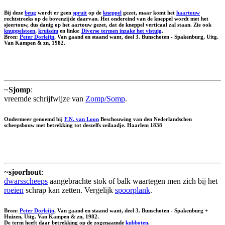
Bij deze
beug
wordt er geen
spruit
op de
kneppel
gezet, maar komt het
haartouw
rechtstreeks op de bovenzijde daarvan. Het ondereind van de kneppel wordt met het
sjeertouw, dus danig op het aartouw gezet, dat de kneppel verticaal zal staan. Zie ook
knuppelsteen
,
kruissim
en links:
Diverse termen inzake het vistuig
.
Bron:
Peter Dorleijn
, Van gaand en staand want, deel 3. Bunschoten - Spakenburg, Uitg.
Van Kampen & zn, 1982.
~
Sjomp
:
vreemde schrijfwijze van
Zomp/Somp
.
Ondermeer genoemd bij
F.N. van Loon
Beschouwing van den Nederlandschen
scheepsbouw met betrekking tot deszelfs zeilaadje. Haarlem 1838
~
sjoorhout
:
dwarsscheeps
aangebrachte stok of balk waartegen men zich bij het
roeien
schrap kan zetten. Vergelijk
spoorplank
.
Bron:
Peter Dorleijn
, Van gaand en staand want, deel 3. Bunschoten - Spakenburg +
Huizen, Uitg. Van Kampen & zn, 1982.
De term heeft daar betrekking op de zogenaamde
kubboten
.