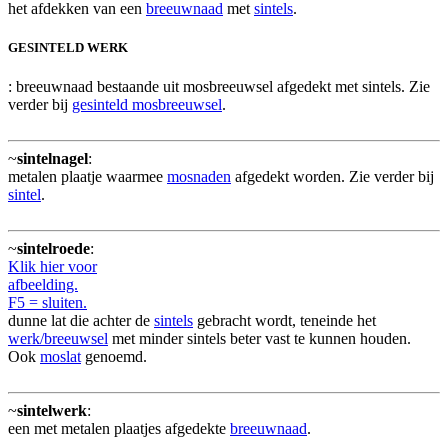
het afdekken van een
breeuwnaad
met
sintels
.
GESINTELD WERK
: breeuwnaad bestaande uit mosbreeuwsel afgedekt met sintels. Zie
verder bij
gesinteld mosbreeuwsel
.
~
sintelnagel
:
metalen plaatje waarmee
mosnaden
afgedekt worden. Zie verder bij
sintel
.
~
sintelroede
:
Klik hier voor
afbeelding.
F5 = sluiten.
dunne lat die achter de
sintels
gebracht wordt, teneinde het
werk/breeuwsel
met minder sintels beter vast te kunnen houden.
Ook
moslat
genoemd.
~
sintelwerk
:
een met metalen plaatjes afgedekte
breeuwnaad
.