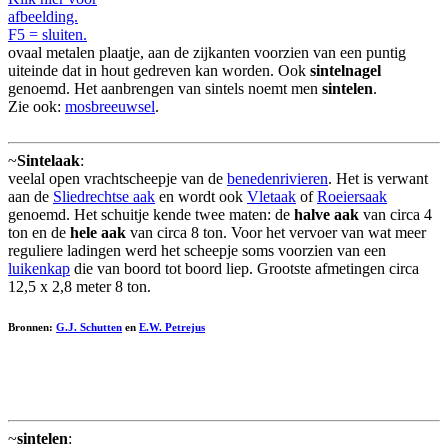
afbeelding.
F5 = sluiten.
ovaal metalen plaatje, aan de zijkanten voorzien van een puntig
uiteinde dat in hout gedreven kan worden. Ook
sintelnagel
genoemd. Het aanbrengen van sintels noemt men
sintelen
.
Zie ook:
mosbreeuwsel
.
~
Sintelaak
:
veelal open vrachtscheepje van de
benedenrivieren
. Het is verwant
aan de
Sliedrechtse aak
en wordt ook
Vletaak
of
Roeiersaak
genoemd. Het schuitje kende twee maten: de
halve aak
van circa 4
ton en de
hele aak
van circa 8 ton. Voor het vervoer van wat meer
reguliere ladingen werd het scheepje soms voorzien van een
luikenkap
die van boord tot boord liep. Grootste afmetingen circa
12,5 x 2,8 meter 8 ton.
Bronnen:
G.J. Schutten
en
E.W. Petrejus
~
sintelen
: