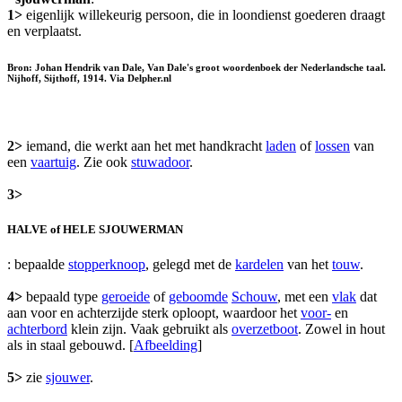
1>
eigenlijk willekeurig persoon, die in loondienst goederen draagt
en verplaatst.
Bron: Johan Hendrik van Dale, Van Dale's groot woordenboek der Nederlandsche taal.
Nijhoff, Sijthoff, 1914. Via Delpher.nl
2>
iemand, die werkt aan het met handkracht
laden
of
lossen
van
een
vaartuig
. Zie ook
stuwadoor
.
3>
HALVE of HELE SJOUWERMAN
: bepaalde
stopperknoop
, gelegd met de
kardelen
van het
touw
.
4>
bepaald type
geroeide
of
geboomde
Schouw
, met een
vlak
dat
aan voor en achterzijde sterk oploopt, waardoor het
voor-
en
achterbord
klein zijn. Vaak gebruikt als
overzetboot
. Zowel in hout
als in staal gebouwd. [
Afbeelding
]
5>
zie
sjouwer
.