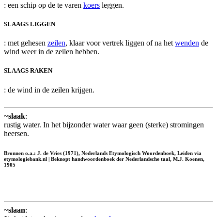
: een schip op de te varen
koers
leggen.
SLAAGS LIGGEN
: met gehesen
zeilen
, klaar voor vertrek liggen of na het
wenden
de
wind weer in de zeilen hebben.
SLAAGS RAKEN
: de wind in de zeilen krijgen.
~
slaak
:
rustig water. In het bijzonder water waar geen (sterke) stromingen
heersen.
Bronnen o.a.: J. de Vries (1971), Nederlands Etymologisch Woordenboek, Leiden via
etymologiebank.nl | Beknopt handwoordenboek der Nederlandsche taal, M.J. Koenen,
1905
~
slaan
: