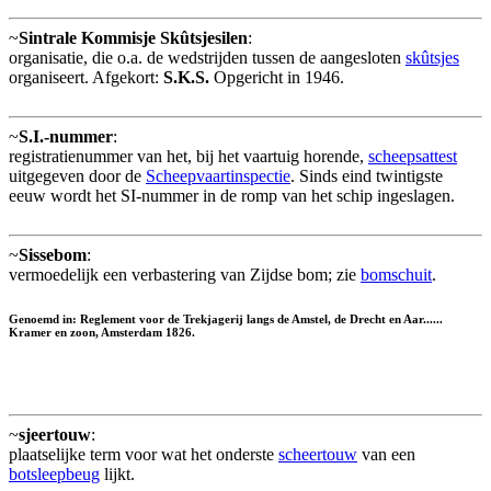
~
Sintrale Kommisje Skûtsjesilen
:
organisatie, die o.a. de wedstrijden tussen de aangesloten
skûtsjes
organiseert. Afgekort:
S.K.S.
Opgericht in 1946.
~
S.I.-nummer
:
registratienummer van het, bij het vaartuig horende,
scheepsattest
uitgegeven door de
Scheepvaartinspectie
. Sinds eind twintigste
eeuw wordt het SI-nummer in de romp van het schip ingeslagen.
~
Sissebom
:
vermoedelijk een verbastering van Zijdse bom; zie
bomschuit
.
Genoemd in: Reglement voor de Trekjagerij langs de Amstel, de Drecht en Aar......
Kramer en zoon, Amsterdam 1826.
~
sjeertouw
:
plaatselijke term voor wat het onderste
scheertouw
van een
botsleepbeug
lijkt.