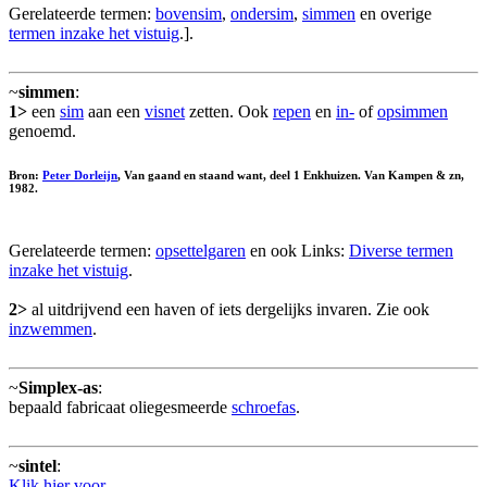
Gerelateerde termen:
bovensim
,
ondersim
,
simmen
en overige
termen inzake het vistuig
.].
~
simmen
:
1>
een
sim
aan een
visnet
zetten. Ook
repen
en
in-
of
opsimmen
genoemd.
Bron:
Peter Dorleijn
, Van gaand en staand want, deel 1 Enkhuizen. Van Kampen & zn,
1982.
Gerelateerde termen:
opsettelgaren
en ook Links:
Diverse termen
inzake het vistuig
.
2>
al uitdrijvend een haven of iets dergelijks invaren. Zie ook
inzwemmen
.
~
Simplex-as
:
bepaald fabricaat oliegesmeerde
schroefas
.
~
sintel
:
Klik hier voor