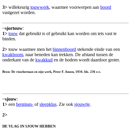
3>
willekeurig
touwwerk
, waarmee voorwerpen aan
boord
vastgezet worden.
~
sjortouw
:
1>
touw
dat gebruikt is of gebruikt kan worden om iets vast te
binden.
2>
touw waarmee men het
binnenboord
stekende einde van een
kwakboom
, naar beneden kan trekken. De afstand tussen de
onderkant van de
kwakkuil
en de bodem wordt daardoor groter.
Bron: De visscherman en zijn werk, Peter F. Anson, 1934. blz. 236 e.v.
~
sjouw
:
1>
een
bergings-
of
sleepklus
. Zie ook
sjouwtje
.
2>
DE VLAG IN SJOUW HEBBEN