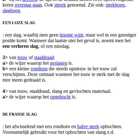
keren
overstag gaan
. Ook
streek
genoemd. Zie ook:
strekboeg
,
slagboeg
.
EEN LOZE SLAG
: een slag, waarbij men geen
hoogte wint
, maar wel in een gunstiger
positie komt. Wanneer dat laatste niet het geval is, noemt men het
een verloren slag
, of een misslag.
3>
van
touw
of
staaldraad
:
a>
de wijze waarop het
geslagen
is.
b>
een kleine
rondtorn
die steeds opnieuw in het touw zal
verschijnen. Deze ontstaat wanneer het touw te sterk met de slag
mee ineen gedraaid is.
4>
van touw, staaldraad, slang en gevlochten materiaal.
a>
de wijze waarop het
opgebocht
is.
DE FRANSE SLAG
: het afwisselend met een rondtorn en
halve steek
opbochten.
Voornamelijk gebruikt voor het opbochten van slang e.d.