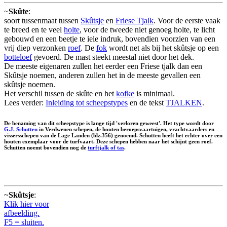
~
Skûte
:
soort tussenmaat tussen
Skûtsje
en
Friese Tjalk
. Voor de eerste vaak
te breed en te veel
holte
, voor de tweede niet genoeg holte, te licht
gebouwd en een beetje te iele indruk, bovendien voorzien van een
vrij diep verzonken
roef
. De
fok
wordt net als bij het skûtsje op een
botteloef
gevoerd. De mast steekt meestal niet door het dek.
De meeste eigenaren zullen het eerder een Friese tjalk dan een
Skûtsje noemen, anderen zullen het in de meeste gevallen een
skûtsje noemen.
Het verschil tussen de skûte en het
kofke
is minimaal.
Lees verder:
Inleiding tot scheepstypes
en de tekst
TJALKEN
.
De benaming van dit scheepstype is lange tijd 'verloren geweest'. Het type wordt door
G.J. Schutten
in Verdwenen schepen, de houten beroepsvaartuigen, vrachtvaarders en
vissersschepen van de Lage Landen (blz.356) genoemd. Schutten heeft het echter over een
houten exemplaar voor de turfvaart. Deze schepen hebben naar het schijnt geen roef.
Schutten noemt bovendien nog de
turftjalk of tas
.
~
Skûtsje
:
Klik hier voor
afbeelding.
F5 = sluiten.