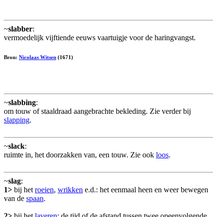
~
slabber
:
vermoedelijk vijftiende eeuws vaartuigje voor de haringvangst.
Bron:
Nicolaas Witsen
(1671)
~
slabbing
:
om touw of staaldraad aangebrachte bekleding. Zie verder bij
slapping
.
~
slack
:
ruimte in, het doorzakken van, een touw. Zie ook
loos
.
~
slag
:
1>
bij het
roeien
,
wrikken
e.d.: het eenmaal heen en weer bewegen
van de
spaan
.
2>
bij het
laveren
: de tijd of de afstand tussen twee opeenvolgende