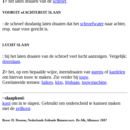
1>
het laten draaien van de
schroef
.
VOORUIT of ACHTERUIT SLAAN
: de schroef dusdanig laten draaien dat het
schroefwater
naar achter,
resp. naar voor gericht is.
LUCHT SLAAN
: bij het laten draaien van de schroef veel lucht aanzuigen. Vergelijk:
doorslaan
.
2>
het, op een bepaalde wijze, ineendraaien van
garens
of
kardelen
om hiervan touw te maken. Zie verder bij
touw
.
Gerelateerde termen:
luiken
,
klos
,
lijnbaan
,
touwmachine
.
~
slaapkooi
:
kooi
om in te slapen. Gebruikt om onderscheid te kunnen maken
met de
zeilkooi
.
Bron: H. Dessens, Nederlands Zeilende Binnenvaart. De Alk, Alkmaar 2007