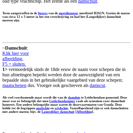
oud type vrachtschip. Het zelfde als een
damschuit
.
Term aangetroffen in de
liggers
van de
meetdiensten
; meetbrief H261N. Gezien de maten
van circa 12 x 3 meter ia het een verschrijving en had het (Langedijker) damschuit
moeten zijn.
~
Damschuit
:
Klik hier voor
afbeelding.
F5 = sluiten.
1>
vermoedelijk sinds de 18de eeuw de naam voor schepen die in
hun afmetingen beperkt werden door de aanwezigheid van een
bepaalde sluis in het gebruikelijke vaargebied van deze schepen;
maatschepen
dus. Vroeger ook geschreven als
damscut
.
Als veel voorkomende maat wordt die van de
damsluis
te Leidschendam genoemd. Deze
maat was zo belangrijk dat men
Leidschendammer
vaak als synoniem voor damschuit
hanteert. Een andere belangrijke maat waren de doorvaartmaten van Gouda. Deze
leidde tot de begrippen
smalschip
en
wijdschip
. Vanzelfsprekend zijn er ook damschuiten
met andere maten; bijv. de
Langedijker damschuit
[
Afbeelding
].