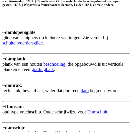
n.v., Amsterdam 1939. | Cornelis van Yk, De nederlandsche scheepsbouwkunst open
gestelt. 1697. | Wigardus à Winschooten: Seeman, Leiden 1681. en vele andere.
~
damlopersgilde
:
gilde van schippers op kleinere vaartuigen. Zie verder bij
schuitenvoerdersgilde
.
~
damplank
:
plank van een houten
beschoeiing
, die opgebouwd is uit verticale
planken en een
gordingbalk
.
~
damrak
:
recht stuk, bevaarbaar, water dat door een
dam
begrensd wordt.
~
Damscut
:
oud type vrachtschip. Oude schrijfwijze voor
Damschuit
.
~
damschip
: