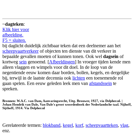
~
dagteken
:
Klik hier voor
afbeelding.
F5 = sluiten.
bij daglicht duidelijk zichtbaar teken dat een deelnemer aan het
scheepvaartverkeer
of objecten ten dienste van dit verkeer in
bepaalde gevallen moeten of kunnen tonen. Ook wel
dagsein
of
kortweg
sein
genoemd. [
Afbeeldingen
] In vroeger tijden kende men
alleen vlaggen en wimpels voor dit doel. In de loop van de
negentiende eeuw komen daar borden, bollen, kegels, en dergelijke
bij, terwijl in de laatste decennia ook
lichten
een toenemende rol
gaan spelen. Een eeuw geleden leek men van
afstandssein
te
spreken.
Bronnen: W.A.C. van Dam, Aanvaringsrecht, Uitg. Brouwer, 1927, via Delpher.nl. |
Johan Hendrik van Dale, Van Dale's groot woordenboek der Nederlandsche taal. Nijhoff,
Sijthoff, 1914. Via Delpher.nl
Gerelateerde termen:
blokband
,
kegel
,
korf
,
scheepvaartteken
,
vlag
,
enz.