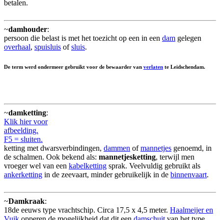
betalen.
~
damhouder
:
persoon die belast is met het toezicht op een in een
dam
gelegen
overhaal
,
spuisluis
of
sluis
.
De term werd ondermeer gebruikt voor de bewaarder van
verlaten
te Leidschendam.
~
damketting
:
Klik hier voor
afbeelding.
F5 = sluiten.
ketting met dwarsverbindingen,
dammen
of
mannetjes
genoemd, in
de schalmen. Ook bekend als:
mannetjesketting
, terwijl men
vroeger wel van een
kabelketting
sprak. Veelvuldig gebruikt als
ankerketting
in de zeevaart, minder gebruikelijk in de
binnenvaart
.
~
Damkraak
:
18de eeuws type vrachtschip. Circa 17,5 x 4,5 meter.
Haalmeijer en
Vuik
opperen de mogelijkheid dat dit een
damschuit
van het type