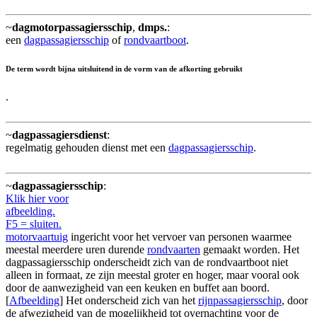
~
dagmotorpassagiersschip
,
dmps.
:
een
dagpassagiersschip
of
rondvaartboot
.
De term wordt bijna uitsluitend in de vorm van de afkorting gebruikt
.
~
dagpassagiersdienst
:
regelmatig gehouden dienst met een
dagpassagiersschip
.
~
dagpassagiersschip
:
Klik hier voor
afbeelding.
F5 = sluiten.
motorvaartuig
ingericht voor het vervoer van personen waarmee
meestal meerdere uren durende
rondvaarten
gemaakt worden. Het
dagpassagiersschip onderscheidt zich van de rondvaartboot niet
alleen in formaat, ze zijn meestal groter en hoger, maar vooral ook
door de aanwezigheid van een keuken en buffet aan boord.
[
Afbeelding
] Het onderscheid zich van het
rijnpassagiersschip
, door
de afwezigheid van de mogelijkheid tot overnachting voor de