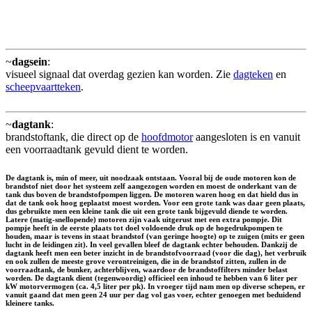
~
dagsein
:
visueel signaal dat overdag gezien kan worden. Zie
dagteken
en
scheepvaartteken
.
~
dagtank
:
brandstoftank, die direct op de
hoofdmotor
aangesloten is en vanuit
een voorraadtank gevuld dient te worden.
De dagtank is, min of meer, uit noodzaak ontstaan. Vooral bij de oude motoren kon de
brandstof niet door het systeem zelf aangezogen worden en moest de onderkant van de
tank dus boven de brandstofpompen liggen. De motoren waren hoog en dat hield dus in
dat de tank ook hoog geplaatst moest worden. Voor een grote tank was daar geen plaats,
dus gebruikte men een kleine tank die uit een grote tank bijgevuld diende te worden.
Latere (matig-snellopende) motoren zijn vaak uitgerust met een extra pompje. Dit
pompje heeft in de eerste plaats tot doel voldoende druk op de hogedrukpompen te
houden, maar is tevens in staat brandstof (van geringe hoogte) op te zuigen (mits er geen
lucht in de leidingen zit). In veel gevallen bleef de dagtank echter behouden. Dankzij de
dagtank heeft men een beter inzicht in de brandstofvoorraad (voor die dag), het verbruik
en ook zullen de meeste grove verontreinigen, die in de brandstof zitten, zullen in de
voorraadtank, de bunker, achterblijven, waardoor de brandstoffilters minder belast
worden. De dagtank dient (tegenwoordig) officieel een inhoud te hebben van 6 liter per
kW motorvermogen (ca. 4,5 liter per pk). In vroeger tijd nam men op diverse schepen, er
vanuit gaand dat men geen 24 uur per dag vol gas voer, echter genoegen met beduidend
kleinere tanks.