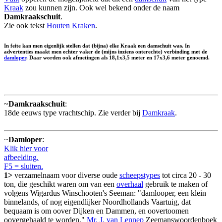
Kraak
zou kunnen zijn. Ook wel bekend onder de naam
Damkraakschuit
.
Zie ook tekst
Houten Kraken
.
In feite kan men eigenlijk stellen dat (bijna) elke Kraak een damschuit was. In
advertenties maakt men echter vaker de (mijns inziens onterechte) verbinding met de
damloper
. Daar worden ook afmetingen als 18,1x3,5 meter en 17x3,6 meter genoemd.
~
Damkraakschuit
:
18de eeuws type vrachtschip. Zie verder bij
Damkraak
.
~
Damloper
:
Klik hier voor
afbeelding.
F5 = sluiten.
1>
verzamelnaam voor diverse oude
scheepstypes
tot circa 20 - 30
ton, die geschikt waren om van een
overhaal
gebruik te maken of
volgens Wigardus Winschooten's Seeman: "damlooper, een klein
binnelands, of nog eigendlijker Noordhollands Vaartuig, dat
bequaam is om oover Dijken en Dammen, en oovertoomen
oovergehaald te worden."
Mr. J. van Lennep
Zeemanswoordenboek