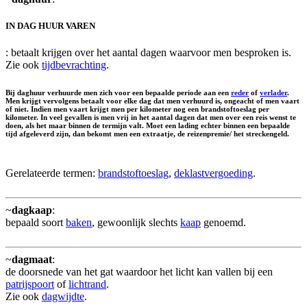
IN DAG HUUR VAREN
: betaalt krijgen over het aantal dagen waarvoor men besproken is.
Zie ook
tijdbevrachting
.
Bij daghuur verhuurde men zich voor een bepaalde periode aan een
reder
of
verlader
.
Men krijgt vervolgens betaalt voor elke dag dat men verhuurd is, ongeacht of men vaart
of niet. Indien men vaart krijgt men per kilometer nog een brandstoftoeslag per
kilometer. In veel gevallen is men vrij in het aantal dagen dat men over een reis wenst te
doen, als het maar binnen de termijn valt. Moet een lading echter binnen een bepaalde
tijd afgeleverd zijn, dan bekomt men een extraatje, de
reizenpremie
/ het
streckengeld
.
Gerelateerde termen:
brandstoftoeslag
,
deklastvergoeding
.
~
dagkaap
:
bepaald soort
baken
, gewoonlijk slechts
kaap
genoemd.
~
dagmaat
:
de doorsnede van het gat waardoor het licht kan vallen bij een
patrijspoort
of
lichtrand
.
Zie ook
dagwijdte
.