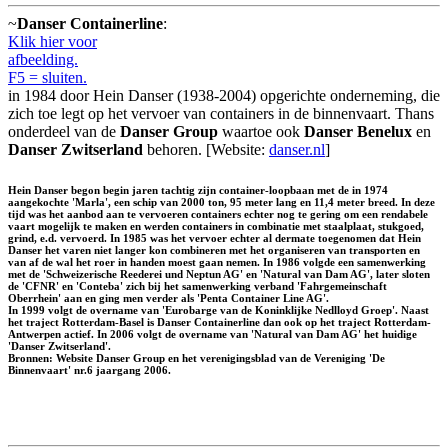
~
Danser Containerline
:
Klik hier voor
afbeelding.
F5 = sluiten.
in 1984 door Hein Danser (1938-2004) opgerichte onderneming, die
zich toe legt op het vervoer van containers in de binnenvaart. Thans
onderdeel van de
Danser Group
waartoe ook
Danser Benelux
en
Danser Zwitserland
behoren. [Website:
danser.nl
]
Hein Danser begon begin jaren tachtig zijn container-loopbaan met de in 1974
aangekochte 'Marla', een schip van 2000 ton, 95 meter lang en 11,4 meter breed. In deze
tijd was het aanbod aan te vervoeren containers echter nog te gering om een rendabele
vaart mogelijk te maken en werden containers in combinatie met staalplaat, stukgoed,
grind, e.d. vervoerd. In 1985 was het vervoer echter al dermate toegenomen dat Hein
Danser het varen niet langer kon combineren met het organiseren van transporten en
van af de wal het roer in handen moest gaan nemen. In 1986 volgde een samenwerking
met de 'Schweizerische Reederei und Neptun AG' en 'Natural van Dam AG', later sloten
de 'CFNR' en 'Conteba' zich bij het samenwerking verband 'Fahrgemeinschaft
Oberrhein' aan en ging men verder als 'Penta Container Line AG'.
In 1999 volgt de overname van 'Eurobarge van de Koninklijke Nedlloyd Groep'. Naast
het traject Rotterdam-Basel is Danser Containerline dan ook op het traject Rotterdam-
Antwerpen actief. In 2006 volgt de overname van 'Natural van Dam AG' het huidige
'Danser Zwitserland'.
Bronnen: Website Danser Group en het verenigingsblad van de Vereniging 'De
Binnenvaart' nr.6 jaargang 2006.