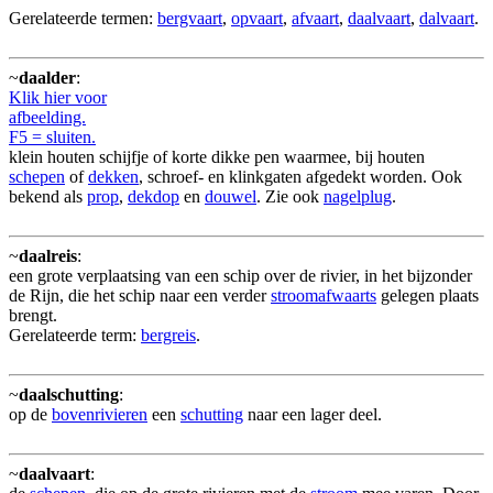
Gerelateerde termen:
bergvaart
,
opvaart
,
afvaart
,
daalvaart
,
dalvaart
.
~
daalder
:
Klik hier voor
afbeelding.
F5 = sluiten.
klein houten schijfje of korte dikke pen waarmee, bij houten
schepen
of
dekken
, schroef- en klinkgaten afgedekt worden. Ook
bekend als
prop
,
dekdop
en
douwel
. Zie ook
nagelplug
.
~
daalreis
:
een grote verplaatsing van een schip over de rivier, in het bijzonder
de Rijn, die het schip naar een verder
stroomafwaarts
gelegen plaats
brengt.
Gerelateerde term:
bergreis
.
~
daalschutting
:
op de
bovenrivieren
een
schutting
naar een lager deel.
~
daalvaart
: