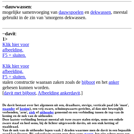
~
dauwwassen
:
mogelijke samenvoeging van
dauwspoelen
en
dekwassen
, meestal
gebruikt in de zin van 'smorgens dekwassen.
~
davit
:
1>
Klik hier voor
afbeelding.
F5 = sluiten.
Klik hier voor
afbeelding.
F5 = sluiten.
stalen constructie waaraan zaken zoals de
bijboot
en het
anker
gehesen kunnen worden.
[
davit met bijboot
,
Afbeelding ankerdavit
.]
De davit bestaat over het algemeen uit een, draaibare, stevige, verticale paal (de 'mast',
staander
of
koning
), een vrij zware, schuinopwaarts gerichte, al dan niet beweeglijk
verbonden, 'arm',
giek
of
uithouder
genoemd en een verbinding tussen de top van de
koning en de nok van de uithouder.
Deze laatste verbinding bestaat meestal uit twee zware stalen strips, soms een enkele
zware staaf en heel soms, bij de lichter uitgevoerde davits, uit een stuk ketting of
staaldraad.
Van de nok van de uithouder lopen vaak 2 draden waarmee men de davit in een bepaalde
stand kan fixeren. Bij ankerdavits noemt men deze soms
stagen
, het zijn echter meer een