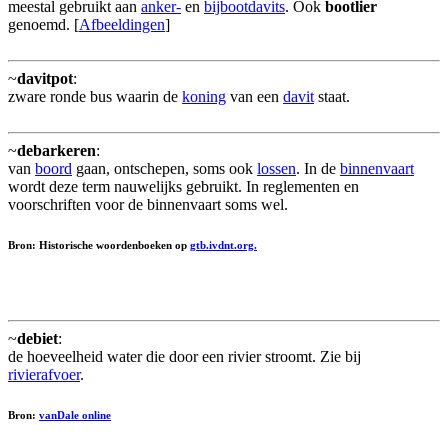
meestal gebruikt aan
anker-
en
bijbootdavits
. Ook
bootlier
genoemd. [
Afbeeldingen
]
~
davitpot
:
zware ronde bus waarin de
koning
van een
davit
staat.
~
debarkeren
:
van
boord
gaan, ontschepen, soms ook
lossen
. In de
binnenvaart
wordt deze term nauwelijks gebruikt. In reglementen en
voorschriften voor de binnenvaart soms wel.
Bron: Historische woordenboeken op
gtb.ivdnt.org.
~
debiet
:
de hoeveelheid water die door een rivier stroomt. Zie bij
rivierafvoer
.
Bron:
vanDale online