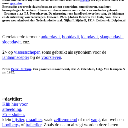
soort
gaarden
.
Eenvoudig gevormde davits bestaan uit een opgerichte, smeedijzeren, paal met
kromgebogen bovenkant. Dezen worden eveneens voor ankers en roeiboten gebruikt.
- Bronnen o.a.: T.J. Noordraven, De uitrusting: een handboek over het tuig, de leidingen
en de uitrusting van zeeschepen. Duwaer, 1926. | Johan Hendrik van Dale, Van Dale's
groot woordenboek der Nederlandsche taal. Nijhoff, Sijthoff, 1914. Beiden via Delpher.nl
Gerelateerde termen:
ankerdavit
,
bootdavit
,
klapdavit
,
slangendavit
,
sloepdavit
, enz.
2>
op
vissersschepen
soms gebruikt als synoniem voor de
lantaarnscepter
bij de
voorsteven
.
Bron:
Peter Dorleijn
, Van gaand en staand want, deel 2. Volendam, Uitg. Van Kampen &
zn, 1982.
~
davitlier
:
Klik hier voor
afbeelding.
F5 = sluiten.
klein
hijslier
,
draadlier
, vaak
zelfremmend
of met
vang
, dan wel een
hooiberg-
of
trailerlier
. Zoals de naam al zegt worden deze lieren