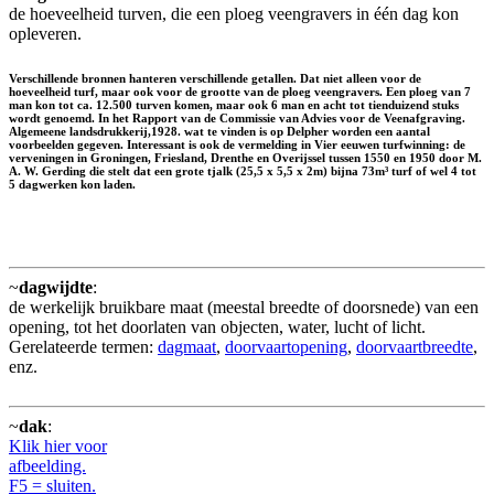
de hoeveelheid turven, die een ploeg veengravers in één dag kon
opleveren.
Verschillende bronnen hanteren verschillende getallen. Dat niet alleen voor de
hoeveelheid turf, maar ook voor de grootte van de ploeg veengravers. Een ploeg van 7
man kon tot ca. 12.500 turven komen, maar ook 6 man en acht tot tienduizend stuks
wordt genoemd. In het Rapport van de Commissie van Advies voor de Veenafgraving.
Algemeene landsdrukkerij,1928. wat te vinden is op Delpher worden een aantal
voorbeelden gegeven. Interessant is ook de vermelding in Vier eeuwen turfwinning: de
verveningen in Groningen, Friesland, Drenthe en Overijssel tussen 1550 en 1950 door M.
A. W. Gerding die stelt dat een grote tjalk (25,5 x 5,5 x 2m) bijna 73m³ turf of wel 4 tot
5 dagwerken kon laden.
~
dagwijdte
:
de werkelijk bruikbare maat (meestal breedte of doorsnede) van een
opening, tot het doorlaten van objecten, water, lucht of licht.
Gerelateerde termen:
dagmaat
,
doorvaartopening
,
doorvaartbreedte
,
enz.
~
dak
:
Klik hier voor
afbeelding.
F5 = sluiten.