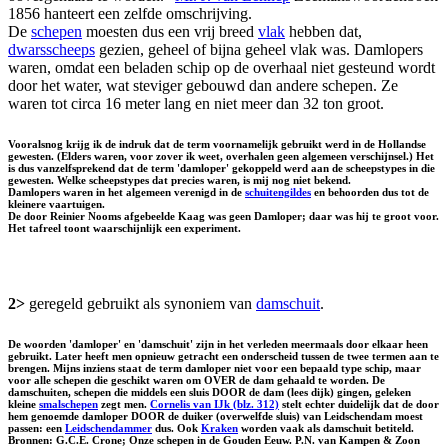
1856 hanteert een zelfde omschrijving.
De
schepen
moesten dus een vrij breed
vlak
hebben dat,
dwarsscheeps
gezien, geheel of bijna geheel vlak was. Damlopers
waren, omdat een beladen schip op de overhaal niet gesteund wordt
door het water, wat steviger gebouwd dan andere schepen. Ze
waren tot circa 16 meter lang en niet meer dan 32 ton groot.
Vooralsnog krijg ik de indruk dat de term voornamelijk gebruikt werd in de Hollandse
gewesten. (Elders waren, voor zover ik weet, overhalen geen algemeen verschijnsel.) Het
is dus vanzelfsprekend dat de term 'damloper' gekoppeld werd aan de scheepstypes in die
gewesten. Welke scheepstypes dat precies waren, is mij nog niet bekend.
Damlopers waren in het algemeen verenigd in de
schuitengildes
en behoorden dus tot de
kleinere vaartuigen.
De door Reinier Nooms afgebeelde Kaag was geen Damloper; daar was hij te groot voor.
Het tafreel toont waarschijnlijk een experiment.
2>
geregeld gebruikt als synoniem van
damschuit
.
De woorden 'damloper' en 'damschuit' zijn in het verleden meermaals door elkaar heen
gebruikt. Later heeft men opnieuw getracht een onderscheid tussen de twee termen aan te
brengen. Mijns inziens staat de term damloper niet voor een bepaald type schip, maar
voor alle schepen die geschikt waren om OVER de dam gehaald te worden. De
damschuiten, schepen die middels een sluis DOOR de dam (lees dijk) gingen, geleken
kleine
smalschepen
zegt men.
Cornelis van IJk (blz. 312)
stelt echter duidelijk dat de door
hem genoemde damloper DOOR de duiker (overwelfde sluis) van Leidschendam moest
passen: een
Leidschendammer
dus. Ook
Kraken
worden vaak als damschuit betiteld.
Bronnen: G.C.E. Crone; Onze schepen in de Gouden Eeuw. P.N. van Kampen & Zoon