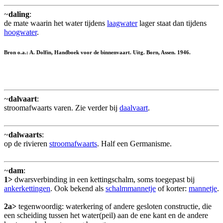
~
daling
:
de mate waarin het water tijdens
laagwater
lager staat dan tijdens
hoogwater
.
Bron o.a.: A. Dolfin, Handboek voor de binnenvaart. Uitg. Born, Assen. 1946.
~
dalvaart
:
stroomafwaarts varen. Zie verder bij
daalvaart
.
~
dalwaarts
:
op de rivieren
stroomafwaarts
. Half een Germanisme.
~
dam
:
1>
dwarsverbinding in een kettingschalm, soms toegepast bij
ankerkettingen
. Ook bekend als
schalmmannetje
of korter:
mannetje
.
2a>
tegenwoordig: waterkering of andere gesloten constructie, die
een scheiding tussen het water(peil) aan de ene kant en de andere