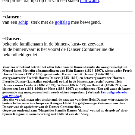
een profiel dat lijkt op dat van een stalen
damwand
.
~
dansen
:
van een
schip
: sterk met de
golfslag
mee bewegend.
~
Danser
:
bekende familienaam in de binnen-, kust- en zeevaart.
In de binnenvaart is het vooral de Danser Containerline die
bekendheid geniet.
Voor zover bekend betreft het allen leden van de Danser-familie die oorspronkelijk uit
Meppel komt. Het zijn afstammelingen van Hein Danser (1824-1907), wiens vader Frerik
Harms Danser (1791-1835), grootvader Harm Fredrik Danser (1766-1818),
overgrootvader Fredrik Harms Danser (1735-1806) en betovergrootvader Harmen
Freeriks Danser (jaartallen onbekend) ook al in de binnenvaart actief waren. Hein
Dansers zoons Frederik (1861-1939), Willem (1863-1929) en Hendrik (1858-1937) en
kleinzonen Jan (1891-1968) en Hein (1888-1967) zijn schippers. (Een zeil waar de laatst
genoemde nog meegevaren heeft wordt elders besproken. [Verhaal:
Een zeilgarderobe
van Wouda
.])
Het zijn vooral, maar niet uitsluitend, de nazaten van deze Hein Danser, wier naam de
laatste halve eeuw in scheepvaartkringen klinkt. De gelijknamige kleinzoon van deze
Danser was de oprichter van de Danser Containerline.
Gegevens ontleend aan: 'Meppelder Familie Danser 'danste' vooral op de golven' door
Symen Kingma in samenwerking met Hillard van der Steeg.