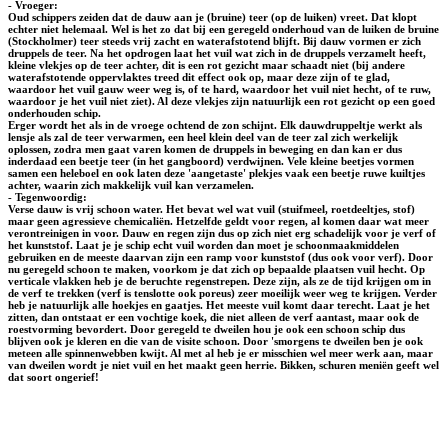
- Vroeger:
Oud schippers zeiden dat de dauw aan je (bruine) teer (op de luiken) vreet. Dat klopt
echter niet helemaal. Wel is het zo dat bij een geregeld onderhoud van de luiken de bruine
(Stockholmer) teer steeds vrij zacht en waterafstotend blijft. Bij dauw vormen er zich
druppels de teer. Na het opdrogen laat het vuil wat zich in de druppels verzamelt heeft,
kleine vlekjes op de teer achter, dit is een rot gezicht maar schaadt niet (bij andere
waterafstotende oppervlaktes treed dit effect ook op, maar deze zijn of te glad,
waardoor het vuil gauw weer weg is, of te hard, waardoor het vuil niet hecht, of te ruw,
waardoor je het vuil niet ziet). Al deze vlekjes zijn natuurlijk een rot gezicht op een goed
onderhouden schip.
Erger wordt het als in de vroege ochtend de zon schijnt. Elk dauwdruppeltje werkt als
lensje als zal de teer verwarmen, een heel klein deel van de teer zal zich werkelijk
oplossen, zodra men gaat varen komen de druppels in beweging en dan kan er dus
inderdaad een beetje teer (in het gangboord) verdwijnen. Vele kleine beetjes vormen
samen een heleboel en ook laten deze 'aangetaste' plekjes vaak een beetje ruwe kuiltjes
achter, waarin zich makkelijk vuil kan verzamelen.
- Tegenwoordig:
Verse dauw is vrij schoon water. Het bevat wel wat vuil (stuifmeel, roetdeeltjes, stof)
maar geen agressieve chemicaliën. Hetzelfde geldt voor regen, al komen daar wat meer
verontreinigen in voor. Dauw en regen zijn dus op zich niet erg schadelijk voor je verf of
het kunststof. Laat je je schip echt vuil worden dan moet je schoonmaakmiddelen
gebruiken en de meeste daarvan zijn een ramp voor kunststof (dus ook voor verf). Door
nu geregeld schoon te maken, voorkom je dat zich op bepaalde plaatsen vuil hecht. Op
verticale vlakken heb je de beruchte regenstrepen. Deze zijn, als ze de tijd krijgen om in
de verf te trekken (verf is tenslotte ook poreus) zeer moeilijk weer weg te krijgen. Verder
heb je natuurlijk alle hoekjes en gaatjes. Het meeste vuil komt daar terecht. Laat je het
zitten, dan ontstaat er een vochtige koek, die niet alleen de verf aantast, maar ook de
roestvorming bevordert. Door geregeld te dweilen hou je ook een schoon schip dus
blijven ook je kleren en die van de visite schoon. Door 'smorgens te dweilen ben je ook
meteen alle spinnenwebben kwijt. Al met al heb je er misschien wel meer werk aan, maar
van dweilen wordt je niet vuil en het maakt geen herrie. Bikken, schuren meniën geeft wel
dat soort ongerief!