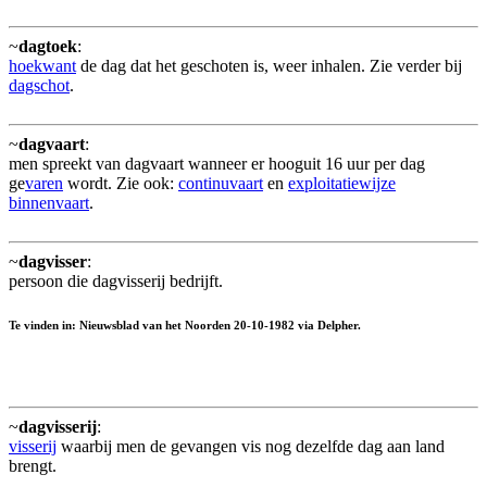
~
dagtoek
:
hoekwant
de dag dat het geschoten is, weer inhalen. Zie verder bij
dagschot
.
~
dagvaart
:
men spreekt van dagvaart wanneer er hooguit 16 uur per dag
ge
varen
wordt. Zie ook:
continuvaart
en
exploitatiewijze
binnenvaart
.
~
dagvisser
:
persoon die dagvisserij bedrijft.
Te vinden in: Nieuwsblad van het Noorden 20-10-1982 via Delpher.
~
dagvisserij
:
visserij
waarbij men de gevangen vis nog dezelfde dag aan land
brengt.