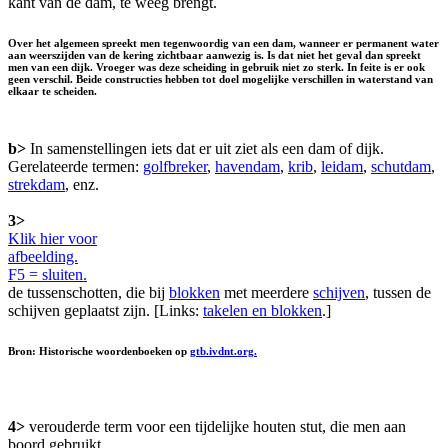
kant van de dam, te weeg brengt.
Over het algemeen spreekt men tegenwoordig van een dam, wanneer er permanent water
aan weerszijden van de kering zichtbaar aanwezig is. Is dat niet het geval dan spreekt
men van een
dijk
. Vroeger was deze scheiding in gebruik niet zo sterk. In feite is er ook
geen verschil. Beide constructies hebben tot doel mogelijke verschillen in waterstand van
elkaar te scheiden.
b>
In samenstellingen iets dat er uit ziet als een dam of dijk.
Gerelateerde termen:
golfbreker
,
havendam
,
krib
,
leidam
,
schutdam
,
strekdam
, enz.
3>
Klik hier voor
afbeelding.
F5 = sluiten.
de tussenschotten, die bij
blokken
met meerdere
schijven
, tussen de
schijven geplaatst zijn. [Links:
takelen en blokken
.]
Bron: Historische woordenboeken op
gtb.ivdnt.org.
4>
verouderde term voor een tijdelijke houten stut, die men aan
boord gebruikt.