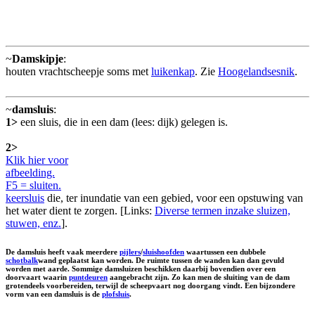
~
Damskipje
:
houten vrachtscheepje soms met
luikenkap
. Zie
Hoogelandsesnik
.
~
damsluis
:
1>
een sluis, die in een dam (lees: dijk) gelegen is.
2>
Klik hier voor
afbeelding.
F5 = sluiten.
keersluis
die, ter inundatie van een gebied, voor een opstuwing van
het water dient te zorgen. [Links:
Diverse termen inzake sluizen,
stuwen, enz.
].
De damsluis heeft vaak meerdere
pijlers
/
sluishoofden
waartussen een dubbele
schotbalk
wand geplaatst kan worden. De ruimte tussen de wanden kan dan gevuld
worden met aarde. Sommige damsluizen beschikken daarbij bovendien over een
doorvaart waarin
puntdeuren
aangebracht zijn. Zo kan men de sluiting van de dam
grotendeels voorbereiden, terwijl de scheepvaart nog doorgang vindt. Een bijzondere
vorm van een damsluis is de
plofsluis
.