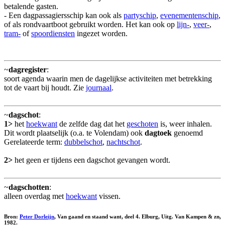
betalende gasten.
- Een dagpassagiersschip kan ook als
partyschip
,
evenementenschip
,
of als rondvaartboot gebruikt worden. Het kan ook op
lijn-
,
veer-
,
tram-
of
spoordiensten
ingezet worden.
~
dagregister
:
soort agenda waarin men de dagelijkse activiteiten met betrekking
tot de vaart bij houdt. Zie
journaal
.
~
dagschot
:
1>
het
hoekwant
de zelfde dag dat het
geschoten
is, weer inhalen.
Dit wordt plaatselijk (o.a. te Volendam) ook
dagtoek
genoemd
Gerelateerde term:
dubbelschot
,
nachtschot
.
2>
het geen er tijdens een dagschot gevangen wordt.
~
dagschotten
:
alleen overdag met
hoekwant
vissen.
Bron:
Peter Dorleijn
, Van gaand en staand want, deel 4. Elburg, Uitg. Van Kampen & zn,
1982.