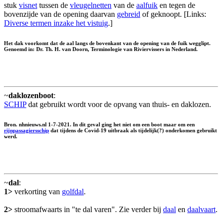
stuk
visnet
tussen de
vleugelnetten
van de
aalfuik
en tegen de
bovenzijde van de opening daarvan
gebreid
of geknoopt. [Links:
Diverse termen inzake het vistuig
.]
Het dak voorkomt dat de aal langs de bovenkant van de opening van de fuik wegglipt.
Genoemd in: Dr. Th. H. van Doorn, Terminologie van Riviervissers in Nederland.
~
daklozenboot
:
SCHIP
dat gebruikt wordt voor de opvang van thuis- en daklozen.
Bron. nhnieuws.nl 1-7-2021. In dit geval ging het niet om een boot maar om een
rijnpassagiersschip
dat tijdens de Covid-19 uitbraak als tijdelijk(?) onderkomen gebruikt
werd.
~
dal
:
1>
verkorting van
golfdal
.
2>
stroomafwaarts in "te dal varen". Zie verder bij
daal
en
daalvaart
.