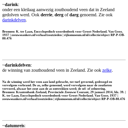
~
darink
:
onder een kleilaag aanwezig zouthoudend veen dat in Zeeland
gedolven werd. Ook
derrie
,
derg
of
darg
genoemd. Zie ook
darinkdelven
.
Bronnen: K. ter Laan, Encyclopedisch woordenboek voor Groot-Nederland. Van Goor,
1937 | zeeuwseankers.nl/verhaal/zoutzieden | rijksmuseum.nl/nl/collectie/object RP-P-OB-
80.476
~
darinkdelven
:
de winning van zouthoudend veen in Zeeland. Zie ook
zelke
.
Na de winning werd het veen aan land gebracht, tot turf gevormd, gedroogd en
vervolgens verbrand. De as, zelke genoemd, werd vervolgens naar de zoutketen
vervoerd, alwaar het zout aan de as onttrokken werd; de sel- of zelneering.
Bronnen: Krantenbank Zeeland, Provinciale Zeeuwse Courant, 29 januari 2014, blz. 39. |
K. ter Laan, Encyclopedisch woordenboek voor Groot-Nederland. Van Goor, 1937 |
zeeuwseankers.nl/verhaal/zoutzieden | rijksmuseum.nl/nl/collectie/object RP-P-OB-80.476
~
datumreis
: