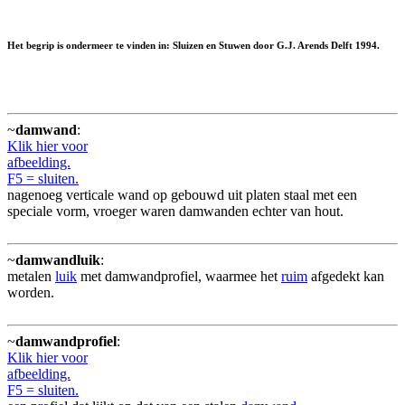
Het begrip is ondermeer te vinden in: Sluizen en Stuwen door G.J. Arends Delft 1994.
~
damwand
:
Klik hier voor
afbeelding.
F5 = sluiten.
nagenoeg verticale wand op gebouwd uit platen staal met een
speciale vorm, vroeger waren damwanden echter van hout.
~
damwandluik
:
metalen
luik
met damwandprofiel, waarmee het
ruim
afgedekt kan
worden.
~
damwandprofiel
:
Klik hier voor
afbeelding.
F5 = sluiten.