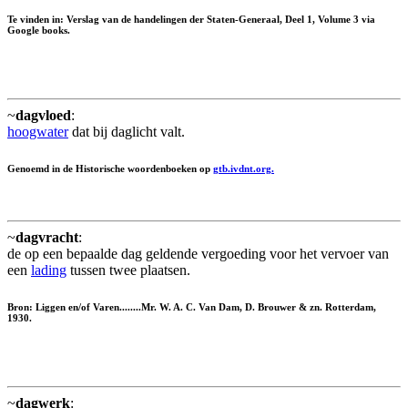
Te vinden in: Verslag van de handelingen der Staten-Generaal, Deel 1, Volume 3 via
Google books.
~
dagvloed
:
hoogwater
dat bij daglicht valt.
Genoemd in de Historische woordenboeken op
gtb.ivdnt.org.
~
dagvracht
:
de op een bepaalde dag geldende vergoeding voor het vervoer van
een
lading
tussen twee plaatsen.
Bron: Liggen en/of Varen........Mr. W. A. C. Van Dam, D. Brouwer & zn. Rotterdam,
1930.
~
dagwerk
: