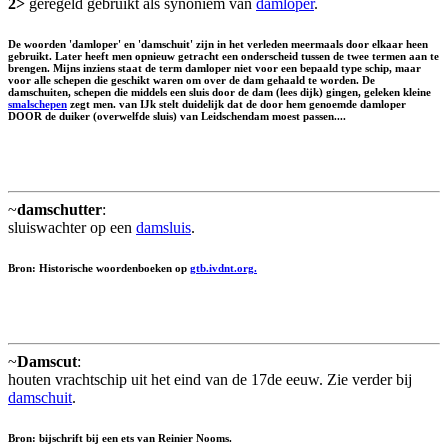
2>
geregeld gebruikt als synoniem van
damloper
.
De woorden 'damloper' en 'damschuit' zijn in het verleden meermaals door elkaar heen
gebruikt. Later heeft men opnieuw getracht een onderscheid tussen de twee termen aan te
brengen. Mijns inziens staat de term damloper niet voor een bepaald type schip, maar
voor alle schepen die geschikt waren om over de dam gehaald te worden. De
damschuiten, schepen die middels een sluis door de dam (lees dijk) gingen, geleken kleine
smalschepen
zegt men. van IJk stelt duidelijk dat de door hem genoemde damloper
DOOR de duiker (overwelfde sluis) van Leidschendam moest passen....
~
damschutter
:
sluiswachter op een
damsluis
.
Bron: Historische woordenboeken op
gtb.ivdnt.org.
~
Damscut
:
houten vrachtschip uit het eind van de 17de eeuw. Zie verder bij
damschuit
.
Bron: bijschrift bij een ets van Reinier Nooms.