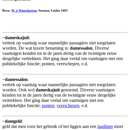
Bron:
W. à Winschooten
, Seeman, Leiden 1681
~
dameskajuit
:
vertrek op vaartuig waar mannelijke passagiers niet toegelaten
worden. De wat luxere benaming is:
damessalon
. Diverse
vaartuigen kenden tot in de jaren dertig van de twintigste eeuw
dergelijke vertrekken. Het ging daar veelal om vaartuigen met een
publiekelijke functie; ponten, veerschepen, e.d.
~
damessalon
:
vertrek op vaartuig waar mannelijke passagiers niet toegelaten
worden. Ook wel
dameskajuit
genoemd. Diverse vaartuigen
kenden tot in de jaren dertig van de twintigste eeuw dergelijke
vertrekken. Het ging daar veelal om vaartuigen met een
publiekelijke functie;
ponten
,
veerschepen
, e.d.
~
damgeld
:
geld dat men voor het gebruik of het liggen aan een
laaddam
moet