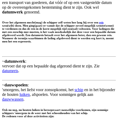
een transport van goederen, dat vóór of op een vastgestelde datum
op de overeengekomen bestemming dient te zijn. Ook wel
datumwerk
genoemd.
Over het algemeen mocht(mag) de schipper zelf weten hoe lang hij over een
reis
wou(wilt) doen. Men ging(gaat) er vanuit dat de schipper zoveel mogelijk wenste(wenst)
te verdienen en dus de reis in de korst mogelijk tijd zou(zal) voltooien. Voor ladingen die
met een zeeschip mee moeten, is het vaak noodzakelijk dat deze voor een bepaalde datum
afgeleverd wordt. Een datumreis betaalt over het algemeen beter, dan een gewone reis.
Wanneer de termijn waarbinnen de lading afgeleverd dient te worden erg kort is, noemt
men het een
expresreis
.
~
datumwerk
:
vervoer dat op een bepaalde dag afgerond dient te zijn. Zie
datumreis
.
~
dauwspoelen
:
'smorgens, het liefst voor zonsopkomst, het
schip
en in het bijzonder
de houten
luiken
, afspoelen. Voor sommigen gelijk aan
dauwwassen
.
Ook nu nog, nu houten luiken in beroepsvaart nauwelijks voorkomen, zijn sommige
schippers 'smorgens in de weer met het schoonhouden van het schip.
De redenen voor al deze activiteiten zijn: