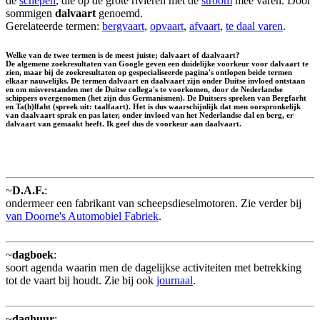
de
schepen
, die op de grote rivieren met de
stroom
mee varen. Door
sommigen
dalvaart
genoemd.
Gerelateerde termen:
bergvaart
,
opvaart
,
afvaart
,
te daal varen
.
Welke van de twee termen is de meest juiste; dalvaart of daalvaart?
De algemene zoekresultaten van Google geven een duidelijke voorkeur voor dalvaart te
zien, maar bij de zoekresultaten op gespecialiseerde pagina's ontlopen beide termen
elkaar nauwelijks. De termen dalvaart en daalvaart zijn onder Duitse invloed ontstaan
en om misverstanden met de Duitse collega's te voorkomen, door de Nederlandse
schippers overgenomen (het zijn dus Germanismen). De Duitsers spreken van Bergfarht
en Ta(h)lfaht (spreek uit: taalfaart). Het is dus waarschijnlijk dat men oorspronkelijk
van daalvaart sprak en pas later, onder invloed van het Nederlandse dal en berg, er
dalvaart van gemaakt heeft. Ik geef dus de voorkeur aan
daalvaart
.
~
D.A.F.
:
ondermeer een fabrikant van scheepsdieselmotoren. Zie verder bij
van Doorne's Automobiel Fabriek
.
~
dagboek
:
soort agenda waarin men de dagelijkse activiteiten met betrekking
tot de vaart bij houdt. Zie bij ook
journaal
.
~
daghuur
: