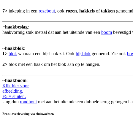
7>
inkeping in een
rozebout
, ook
rozen
,
hakkels
of
takken
genoemd
~
haakbeslag
:
haakvormig stuk metaal dat aan het uiteinde van een
boom
bevestigd 
~
haakblok
:
1>
blok
waaraan een hijshaak zit. Ook
hijsblok
genoemd. Zie ook
bo
2>
blok met een haak om het blok aan op te hangen.
~
haakboom
:
Klik hier voor
afbeelding.
F5 = sluiten.
lang dun
rondhout
met aan het uiteinde een dubbele terug gebogen 
Bron: overlevering via sluiswachter.