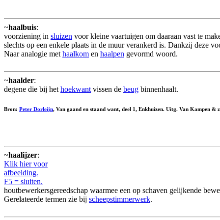
~
haalbuis
:
voorziening in
sluizen
voor kleine vaartuigen om daaraan vast te ma
slechts op een enkele plaats in de muur verankerd is. Dankzij deze vo
Naar analogie met
haalkom
en
haalpen
gevormd woord.
~
haalder
:
degene die bij het
hoekwant
vissen de
beug
binnenhaalt.
Bron:
Peter Dorleijn
, Van gaand en staand want, deel 1, Enkhuizen. Uitg. Van Kampen & z
~
haalijzer
:
Klik hier voor
afbeelding.
F5 = sluiten.
houtbewerkersgereedschap waarmee een op schaven gelijkende bewe
Gerelateerde termen zie bij
scheepstimmerwerk
.