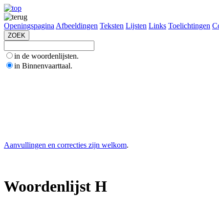
Openingspagina
Afbeeldingen
Teksten
Lijsten
Links
Toelichtingen
Co
in de woordenlijsten.
in Binnenvaarttaal.
Aanvullingen en correcties zijn welkom
.
Woordenlijst H