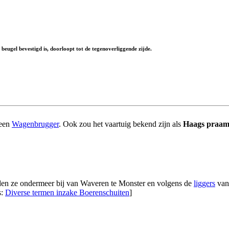
beugel bevestigd is, doorloopt tot de tegenoverliggende zijde.
 een
Wagenbrugger
. Ook zou het vaartuig bekend zijn als
Haags praam
rden ze ondermeer bij van Waveren te Monster en volgens de
liggers
van
s:
Diverse termen inzake Boerenschuiten
]