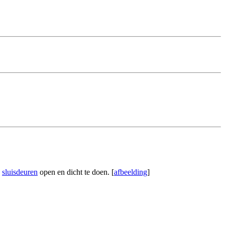
e
sluisdeuren
open en dicht te doen. [
afbeelding
]