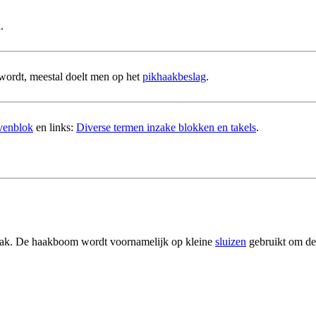
.
wordt, meestal doelt men op het
pikhaakbeslag
.
venblok
en links:
Diverse termen inzake blokken en takels
.
haak. De haakboom wordt voornamelijk op kleine
sluizen
gebruikt om d