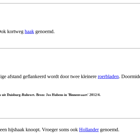
. Ook kortweg
haak
genoemd.
nige afstand geflankeerd wordt door twee kleinere
roerbladen
. Doormidd
a uit Duisburg-Ruhrort. Bron: Jos Hubens in 'Binnenvaart' 2012/4.
een hijshaak knoopt. Vroeger soms ook
Hollander
genoemd.