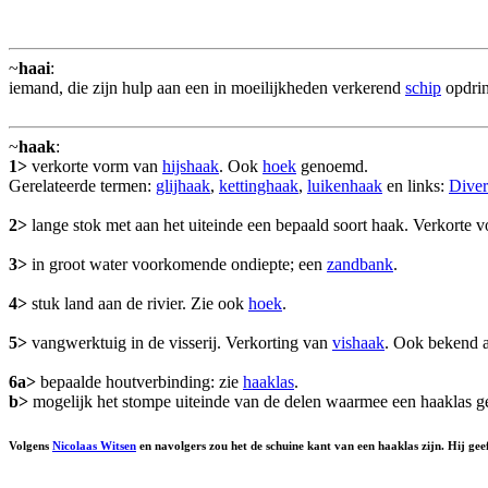
~
haai
:
iemand, die zijn hulp aan een in moeilijkheden verkerend
schip
opdrin
~
haak
:
1>
verkorte vorm van
hijshaak
. Ook
hoek
genoemd.
Gerelateerde termen:
glijhaak
,
kettinghaak
,
luikenhaak
en links:
Diver
2>
lange stok met aan het uiteinde een bepaald soort haak. Verkorte
3>
in groot water voorkomende ondiepte; een
zandbank
.
4>
stuk land aan de rivier. Zie ook
hoek
.
5>
vangwerktuig in de visserij. Verkorting van
vishaak
. Ook bekend 
6a>
bepaalde houtverbinding: zie
haaklas
.
b>
mogelijk het stompe uiteinde van de delen waarmee een haaklas g
Volgens
Nicolaas Witsen
en navolgers zou het de schuine kant van een haaklas zijn. Hij ge