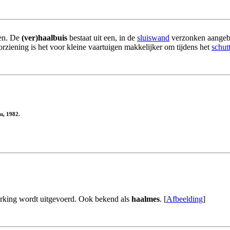
ken. De
(ver)haalbuis
bestaat uit een, in de
sluiswand
verzonken aangebra
orziening is het voor kleine vaartuigen makkelijker om tijdens het
schut
n, 1982.
rking wordt uitgevoerd. Ook bekend als
haalmes
. [
Afbeelding
]