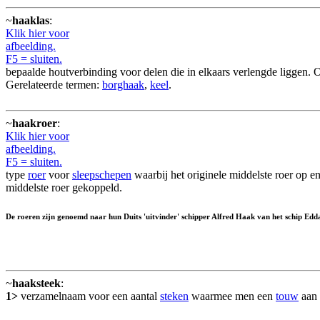
~
haaklas
:
Klik hier voor
afbeelding.
F5 = sluiten.
bepaalde houtverbinding voor delen die in elkaars verlengde liggen
Gerelateerde termen:
borghaak
,
keel
.
~
haakroer
:
Klik hier voor
afbeelding.
F5 = sluiten.
type
roer
voor
sleepschepen
waarbij het originele middelste roer op e
middelste roer gekoppeld.
De roeren zijn genoemd naar hun Duits 'uitvinder' schipper Alfred Haak van het schip Edd
~
haaksteek
:
1>
verzamelnaam voor een aantal
steken
waarmee men een
touw
aan 