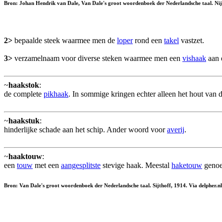
Bron: Johan Hendrik van Dale, Van Dale's groot woordenboek der Nederlandsche taal. Nijho
2>
bepaalde steek waarmee men de
loper
rond een
takel
vastzet.
3>
verzamelnaam voor diverse steken waarmee men een
vishaak
aan 
~
haakstok
:
de complete
pikhaak
. In sommige kringen echter alleen het hout van 
~
haakstuk
:
hinderlijke schade aan het schip. Ander woord voor
averij
.
~
haaktouw
:
een
touw
met een
aangesplitste
stevige haak. Meestal
haketouw
genoem
Bron: Van Dale's groot woordenboek der Nederlandsche taal. Sijthoff, 1914. Via delpher.nl