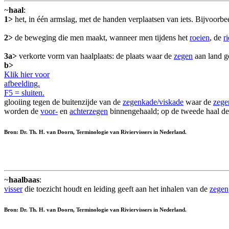
~
haal
:
1>
het, in één armslag, met de handen verplaatsen van iets. Bijvoorbe
2>
de beweging die men maakt, wanneer men tijdens het
roeien
, de
r
3a>
verkorte vorm van haalplaats: de plaats waar de
zegen
aan land g
b>
Klik hier voor
afbeelding.
F5 = sluiten.
glooiing tegen de buitenzijde van de
zegenkade/viskade
waar de
zege
worden de
voor-
en
achterzegen
binnengehaald; op de tweede haal d
Bron: Dr. Th. H. van Doorn, Terminologie van Riviervissers in Nederland.
~
haalbaas
:
visser
die toezicht houdt en leiding geeft aan het inhalen van de
zegen
Bron: Dr. Th. H. van Doorn, Terminologie van Riviervissers in Nederland.