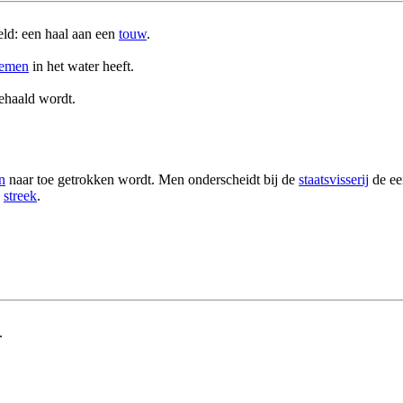
eld: een haal aan een
touw
.
iemen
in het water heeft.
ehaald wordt.
n
naar toe getrokken wordt. Men onderscheidt bij de
staatsvisserij
de ee
e
streek
.
.