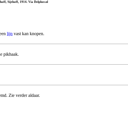
ff, Sijthoff, 1914. Via Delpher.nl
een
lijn
vast kan knopen.
de pikhaak.
d. Zie verder aldaar.