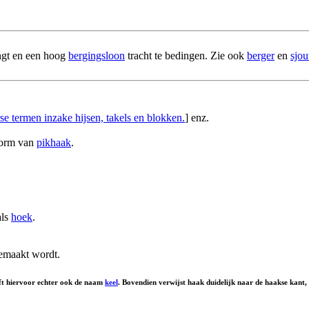
gt en een hoog
bergingsloon
tracht te bedingen. Zie ook
berger
en
sjo
se termen inzake hijsen, takels en blokken.
] enz.
 vorm van
pikhaak
.
als
hoek
.
emaakt wordt.
eft hiervoor echter ook de naam
keel
. Bovendien verwijst haak duidelijk naar de haakse kant, 