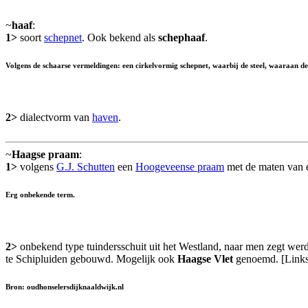
~
haaf
:
1>
soort
schepnet
. Ook bekend als
schephaaf
.
Volgens de schaarse vermeldingen: een cirkelvormig schepnet, waarbij de steel, waaraan de 
2>
dialectvorm van
haven
.
~
Haagse praam
:
1>
volgens
G.J. Schutten
een
Hoogeveense praam
met de maten van
Erg onbekende term.
2>
onbekend type tuindersschuit uit het Westland, naar men zegt we
te Schipluiden gebouwd. Mogelijk ook
Haagse Vlet
genoemd. [Link
Bron: oudhonselersdijknaaldwijk.nl