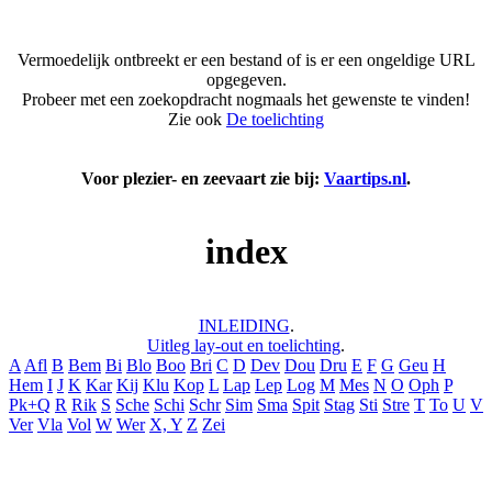
Vermoedelijk ontbreekt er een bestand of is er een ongeldige URL
opgegeven.
Probeer met een zoekopdracht nogmaals het gewenste te vinden!
Zie ook
De toelichting
Voor plezier- en zeevaart zie bij:
Vaartips.nl
.
index
INLEIDING
.
Uitleg lay-out en toelichting
.
A
Afl
B
Bem
Bi
Blo
Boo
Bri
C
D
Dev
Dou
Dru
E
F
G
Geu
H
Hem
I
J
K
Kar
Kij
Klu
Kop
L
Lap
Lep
Log
M
Mes
N
O
Oph
P
Pk+Q
R
Rik
S
Sche
Schi
Schr
Sim
Sma
Spit
Stag
Sti
Stre
T
To
U
V
Ver
Vla
Vol
W
Wer
X, Y
Z
Zei