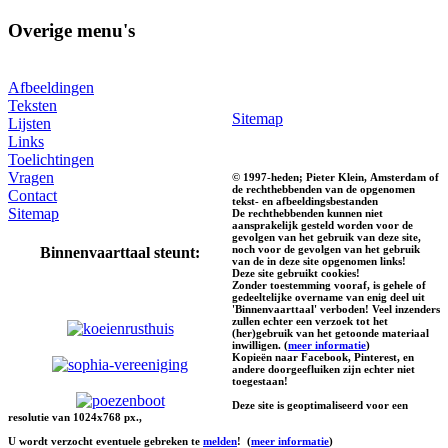
Overige menu's
Afbeeldingen
Teksten
Sitemap
Lijsten
Links
Toelichtingen
Vragen
© 1997-heden; Pieter Klein, Amsterdam of
de rechthebbenden van de opgenomen
Contact
tekst- en afbeeldingsbestanden
Sitemap
De rechthebbenden kunnen niet
aansprakelijk gesteld worden voor de
gevolgen van het gebruik van deze site,
noch voor de gevolgen van het gebruik
Binnenvaarttaal steunt:
van de in deze site opgenomen links!
Deze site gebruikt cookies!
Zonder toestemming vooraf, is gehele of
gedeeltelijke overname van enig deel uit
'Binnenvaarttaal' verboden! Veel inzenders
zullen echter een verzoek tot het
(her)gebruik van het getoonde materiaal
inwilligen. (
meer informatie
)
Kopieën naar Facebook, Pinterest, en
andere doorgeefluiken zijn echter niet
toegestaan!
Deze site is geoptimaliseerd voor een
resolutie van 1024x768 px.,
U wordt verzocht eventuele gebreken te
melden
!
(
meer informatie
)